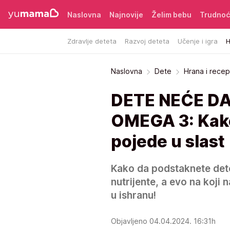
Naslovna
Najnovije
Želim bebu
Trudno
Zdravlje deteta
Razvoj deteta
Učenje i igra
H
Naslovna
Dete
Hrana i recep
DETE NEĆE DA
OMEGA 3: Kako 
pojede u slast
Kako da podstaknete dete 
nutrijente, a evo na koji 
u ishranu!
Objavljeno 04.04.2024. 16:31h