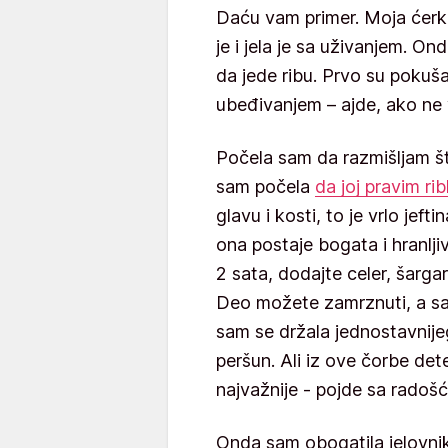
Daću vam primer. Moja ćerk
je i jela je sa uživanjem. On
da jede ribu. Prvo su pokušal
ubeđivanjem – ajde, ako ne vo
Počela sam da razmišljam š
sam počela
da joj pravim rib
glavu i kosti, to je vrlo jef
ona postaje bogata i hranlji
2 sata, dodajte celer, šarga
Deo možete zamrznuti, a sa
sam se držala jednostavnij
peršun. Ali iz ove čorbe det
najvažnije - pojde sa radošć
Onda sam obogatila jelovnik