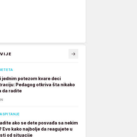
VIJE
DETETA
ji jednim potezom kvare deci
raciju: Pedagog otkriva šta nikako
a da radite
IN
VASPITANJE
radite ako se dete posvađa sa nekim
? Evo kako najbolje da reagujete u
sti od situacije