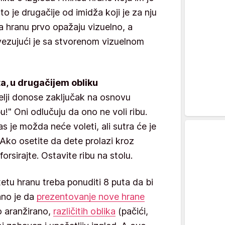
što je drugačije od imidža koji je za nju
a hranu prvo opažaju vizuelno, a
vezujući je sa stvorenom vizuelnom
a, u drugačijem obliku
telji donose zaključak na osnovu
bu!" Oni odlučuju da ono ne voli ribu.
s je možda neće voleti, ali sutra će je
Ako osetite da dete prolazi kroz
orsirajte. Ostavite ribu na stolu.
etu hranu treba ponuditi 8 puta da bi
ano je da
prezentovanje nove hrane
o aranžirano,
različitih oblika
(pačići,