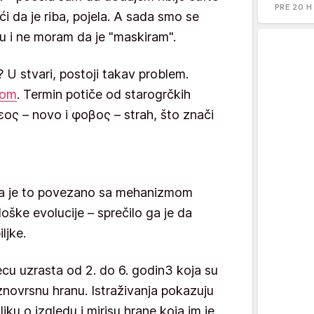
PRE 20 H
ući da je riba, pojela. A sada smo se
bu i ne moram da je "maskiram".
 U stvari, postoji takav problem.
jom
. Termin potiče od starogrčkih
εος – novo i φοβος – strah, što znači
e da je to povezano sa mehanizmom
oške evolucije – sprečilo ga je da
ljke.
cu uzrasta od 2. do 6. godin3 koja su
aznovrsnu hranu. Istraživanja pokazuju
iku o izgledu i mirisu hrane koja im je