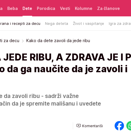
ća
Beba
Dete
Porodica
Vesti
Kolumne
Za članove
rana i recepti za decu
Nega deteta
Život i vaspitanje
Igra za zdra
ti za decu
Kako da dete zavoli da jede ribu
 JEDE RIBU, A ZDRAVA JE I
da ga naučite da je zavoli i
da zavoli ribu - sadrži važne
način da je spremite mališanu i uvedete
Komentariši