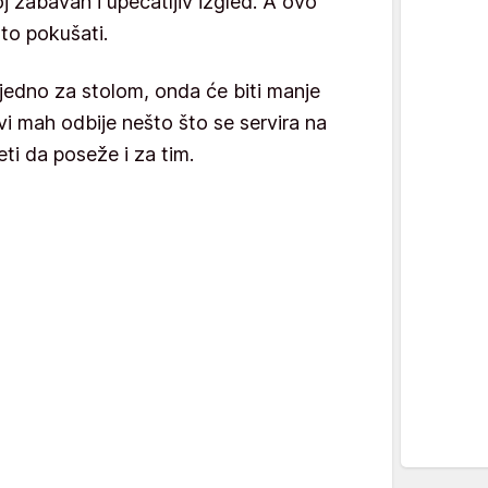
joj zabavan i upečatljiv izgled. A ovo
to pokušati.
ajedno za stolom, onda će biti manje
vi mah odbije nešto što se servira na
četi da poseže i za tim.