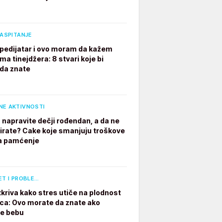
VASPITANJE
pedijatar i ovo moram da kažem
ima tinejdžera: 8 stvari koje bi
 da znate
NE AKTIVNOSTI
 napravite dečji rođendan, a da ne
irate? Cake koje smanjuju troškove
a pamćenje
ET I PROBLE…
tkriva kako stres utiče na plodnost
a: Ovo morate da znate ako
te bebu