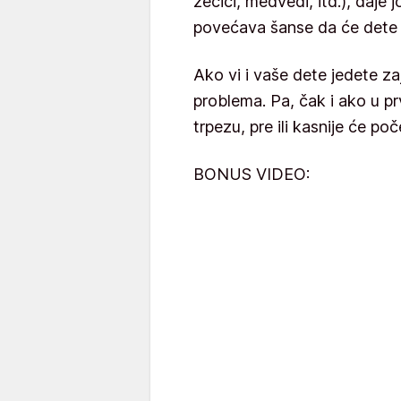
zečići, medvedi, itd.), daje 
povećava šanse da će dete 
Ako vi i vaše dete jedete z
problema. Pa, čak i ako u pr
trpezu, pre ili kasnije će po
BONUS VIDEO: