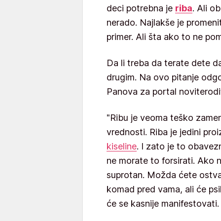
deci potrebna je
riba
. Ali o
nerado. Najlakše je promenit
primer. Ali šta ako to ne p
Da li treba da terate dete da
drugim. Na ovo pitanje odgo
Panova za portal noviterodit
"Ribu je veoma teško zameni
vrednosti. Riba je jedini pro
kiseline
. I zato je to obavez
ne morate to forsirati. Ako n
suprotan. Možda ćete ostva
komad pred vama, ali će psih
će se kasnije manifestovati.