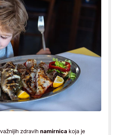
jvažnijih zdravih
namirnica
koja je