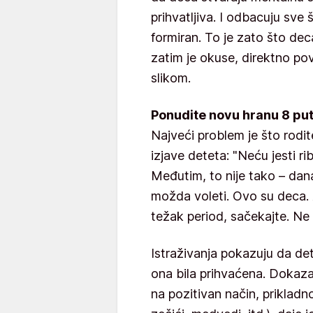
prihvatljiva. I odbacuju sve 
formiran. To je zato što dec
zatim je okuse, direktno po
slikom.
Ponudite novu hranu 8 put
Najveći problem je što rodi
izjave deteta: "Neću jesti ri
Međutim, to nije tako – dana
možda voleti. Ovo su deca. 
težak period, sačekajte. Ne f
Istraživanja pokazuju da det
ona bila prihvaćena. Dokaz
na pozitivan način, prikladn