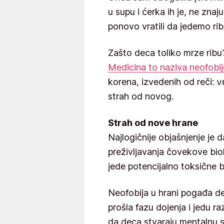
u supu i ćerka ih je, ne znaj
ponovo vratili da jedemo ri
Zašto deca toliko mrze ribu?
Medicina to naziva neofobi
korena, izvedenih od reči: ν
strah od novog.
Strah od nove hrane
Najlogičnije objašnjenje j
preživljavanja čovekove biol
jede potencijalno toksične bi
Neofobija u hrani pogađa de
prošla fazu dojenja i jedu r
da deca stvaraju mentalnu sl