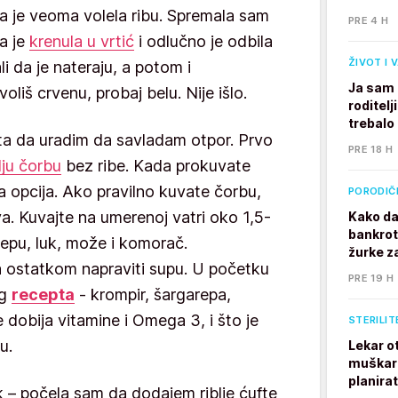
a je veoma volela ribu. Spremala sam
PRE 4 H
da je
krenula u vrtić
i odlučno je odbila
ŽIVOT I 
i da je nateraju, a potom i
Ja sam 
liš crvenu, probaj belu. Nije išlo.
roditelj
trebalo
ta da uradim da savladam otpor. Prvo
PRE 18 H
lju čorbu
bez ribe. Kada prokuvate
tina opcija. Ako pravilno kuvate čorbu,
PORODIČ
va. Kuvajte na umerenoj vatri oko 1,5-
Kako da
bankrot
repu, luk, može i komorač.
žurke z
 ostatkom napraviti supu. U početku
PRE 19 H
eg
recepta
- krompir, šargarepa,
e dobija vitamine i Omega 3, i što je
STERILIT
u.
Lekar o
muškarc
planira
 – počela sam da dodajem riblje ćufte