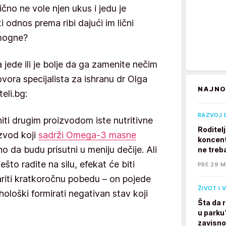
bično ne vole njen ukus i jedu je
i odnos prema ribi dajući im lični
omogne?
 jede ili je bolje da ga zamenite nečim
vora specijalista za ishranu dr Olga
NAJNO
eli.bg:
RAZVOJ 
ti drugim proizvodom iste nutritivne
Roditel
izvod koji
sadrži Omega-3 masne
koncent
no da budu prisutni u meniju dečije. Ali
ne treb
ešto radite na silu, efekat će biti
PRE 29 M
riti kratkoročnu pobedu – on pojede
ŽIVOT I 
ološki formirati negativan stav koji
Šta da 
u parku
zavisno