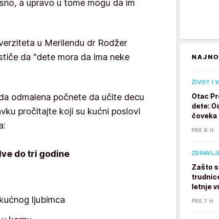
isno, a upravo u tome mogu da im
iverziteta u Merilendu dr Rodžer
tiče da "dete mora da ima neke
NAJNO
ŽIVOT I 
e da odmalena počnete da učite decu
Otac Pr
dete: Od
ku pročitajte koji su kućni poslovi
čoveka
a:
PRE 6 H
ve do tri godine
ZDRAVLJ
Zašto s
trudnic
letnje v
 kućnog ljubimca
PRE 7 H