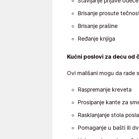
Stavljanje prljave odeće
Brisanje prosute tečnost
Brisanje prašine
Ređanje knjiga
Kućni poslovi za decu od č
Ovi mališani mogu da rade sv
Raspremanje kreveta
Prosipanje kante za sm
Rasklanjanje stola posla
Pomaganje u bašti ili dv