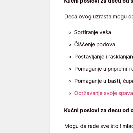
Kućni poslovi za decu od
Deca ovog uzrasta mogu da r
Sortiranje veša
Čišćenje podova
Postavljanje i rasklanjan
Pomaganje u pripremi i 
Pomaganje u bašti, čup
Održavanje svoje spav
Kućni poslovi za decu od 
Mogu da rade sve što i mlađ