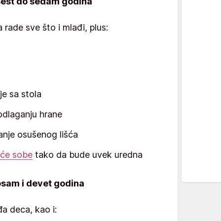
 šest do sedam godina
ade sve što i mlađi, plus:
je sa stola
odlaganju hrane
anje osušenog lišća
aće sobe
tako da bude uvek uredna
osam i devet godina
a deca, kao i: