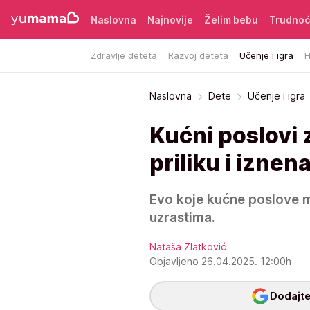
Naslovna
Najnovije
Želim bebu
Trudno
Zdravlje deteta
Razvoj deteta
Učenje i igra
H
Naslovna
Dete
Učenje i igra
Kućni poslovi 
priliku i izne
Evo koje kućne poslove m
uzrastima.
Nataša Zlatković
Objavljeno 26.04.2025. 12:00h
Dodajte