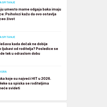
VASPITANJE
ju umesto mame odgaja baka imaju
ce: Psiholozi kažu da ovo ostavlja
ceo život
VASPITANJE
dešava kada dečak ne dobije
 ljubavi od roditelja? Posledice se
ide tek u odraslom dobu
 IGRA
aka koje su najveći HIT u 2026.
 Neke sa spiska se roditeljima
neće svideti