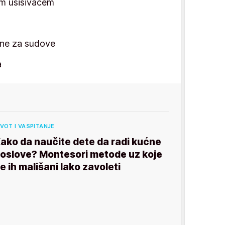
im usisivačem
ine za sudove
a
IVOT I VASPITANJE
ako da naučite dete da radi kućne
oslove? Montesori metode uz koje
e ih mališani lako zavoleti