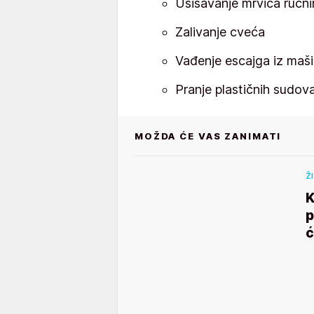
Usisavanje mrvica ručn
Zalivanje cveća
Vađenje escajga iz maš
Pranje plastičnih sudov
MOŽDA ĆE VAS ZANIMATI
Ž
K
p
ć