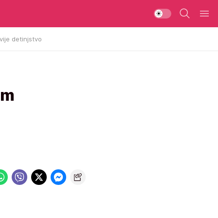
vije detinjstvo
im