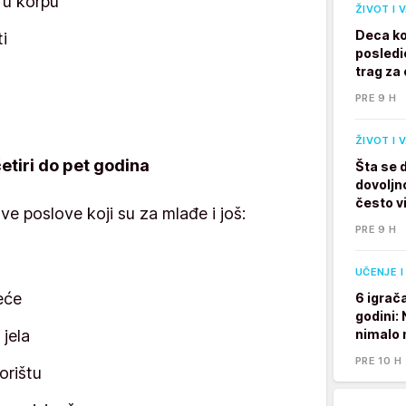
 u korpu
ŽIVOT I 
Deca ko
i
posledi
trag za 
PRE 9 H
ŽIVOT I 
etiri do pet godina
Šta se 
dovoljno
često v
e poslove koji su za mlađe i još:
PRE 9 H
UČENJE I
eće
6 igrač
godini:
 jela
nimalo 
PRE 10 H
orištu