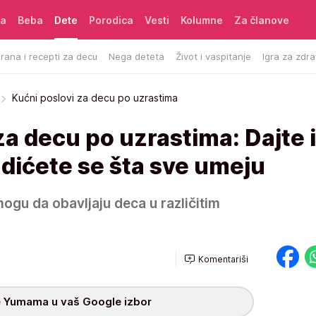
ća
Beba
Dete
Porodica
Vesti
Kolumne
Za članove
rana i recepti za decu
Nega deteta
Život i vaspitanje
Igra za zdra
Kućni poslovi za decu po uzrastima
za decu po uzrastima: Dajte 
nadićete se šta sve umeju
ogu da obavljaju deca u različitim
Komentariši
 Yumama u vaš Google izbor