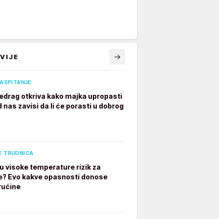
VIJE
VASPITANJE
edrag otkriva kako majka upropasti
 nas zavisi da li će porasti u dobrog
E TRUDNICA
u visoke temperature rizik za
e? Evo kakve opasnosti donose
rućine