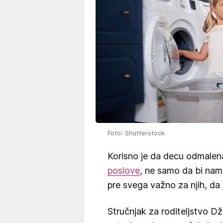
Foto: Shutterstock
Korisno je da decu odmalen
poslove
, ne samo da bi nam
pre svega važno za njih, da
Stručnjak za roditeljstvo Dži