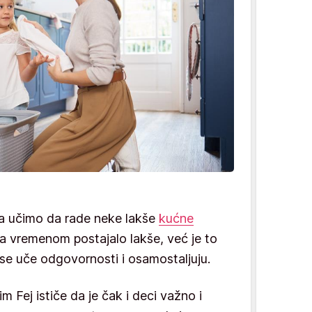
a učimo da rade neke lakše
kućne
a vremenom postajalo lakše, već je to
 se uče odgovornosti i osamostaljuju.
m Fej ističe da je čak i deci važno i