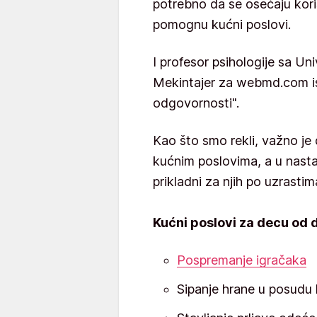
potrebno da se osećaju kor
pomognu kućni poslovi.
I profesor psihologije sa Un
Mekintajer za webmd.com is
odgovornosti".
Kao što smo rekli, važno j
kućnim poslovima, a u nastav
prikladni za njih po uzrastim
Kućni poslovi za decu od d
Pospremanje igračaka
Sipanje hrane u posudu