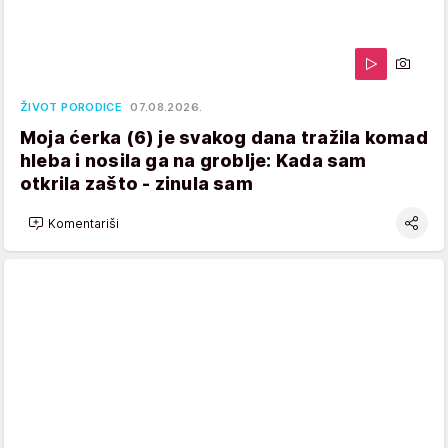
ŽIVOT PORODICE
07.08.2026.
Moja ćerka (6) je svakog dana tražila komad
hleba i nosila ga na groblje: Kada sam
otkrila zašto - zinula sam
Komentariši