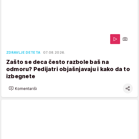
ZDRAVLJE DETETA
07.08.2026.
Zašto se deca često razbole baš na
odmoru? Pedijatri objašnjavaju i kako da to
izbegnete
Komentariši