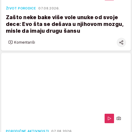
ŽIVOT PORODICE
07.08.2026.
Zašto neke bake više vole unuke od svoje
dece: Evo šta se dešava u njihovom mozgu,
misle da imaju drugu šansu
Komentariši
PORODIČNE AKTIVNOSTI
07.08.2026.