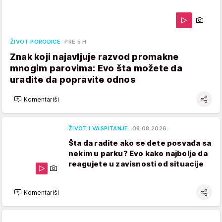
ŽIVOT PORODICE
PRE 5 H
Znak koji najavljuje razvod promakne
mnogim parovima: Evo šta možete da
uradite da popravite odnos
Komentariši
ŽIVOT I VASPITANJE
08.08.2026.
Šta da radite ako se dete posvađa sa
nekim u parku? Evo kako najbolje da
reagujete u zavisnosti od situacije
Komentariši