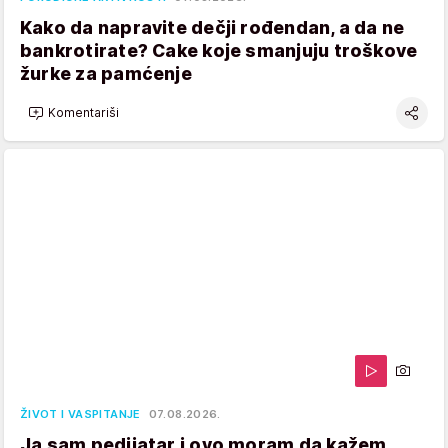
Kako da napravite dečji rođendan, a da ne
bankrotirate? Cake koje smanjuju troškove
žurke za pamćenje
Komentariši
ŽIVOT I VASPITANJE
07.08.2026.
Ja sam pedijatar i ovo moram da kažem