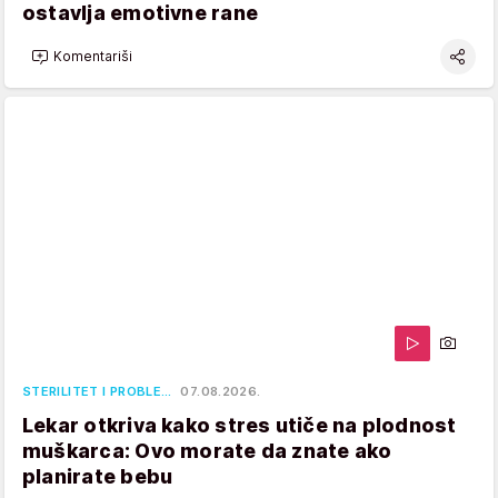
ostavlja emotivne rane
Komentariši
STERILITET I PROBLE…
07.08.2026.
Lekar otkriva kako stres utiče na plodnost
muškarca: Ovo morate da znate ako
planirate bebu