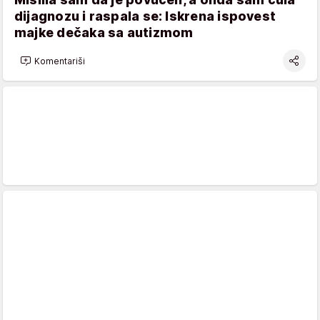
dijagnozu i raspala se: Iskrena ispovest
majke dečaka sa autizmom
Komentariši