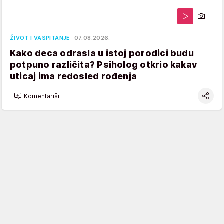
ŽIVOT I VASPITANJE
07.08.2026.
Kako deca odrasla u istoj porodici budu
potpuno različita? Psiholog otkrio kakav
uticaj ima redosled rođenja
Komentariši