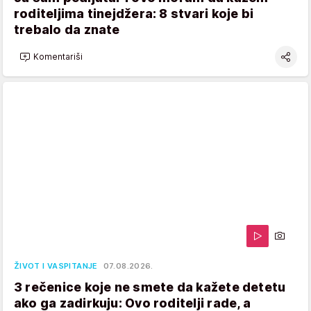
roditeljima tinejdžera: 8 stvari koje bi
trebalo da znate
Komentariši
ŽIVOT I VASPITANJE
07.08.2026.
3 rečenice koje ne smete da kažete detetu
ako ga zadirkuju: Ovo roditelji rade, a