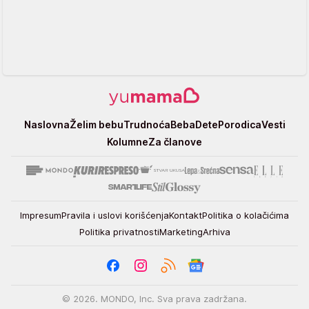
Yumama
Naslovna
Želim bebu
Trudnoća
Beba
Dete
Porodica
Vesti
Kolumne
Za članove
Impresum
Pravila i uslovi korišćenja
Kontakt
Politika o kolačićima
Politika privatnosti
Marketing
Arhiva
© 2026. MONDO, Inc. Sva prava zadržana.