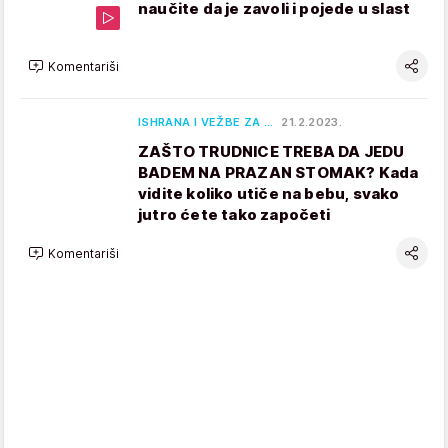
naučite da je zavoli i pojede u slast
Komentariši
ISHRANA I VEŽBE ZA …
21.2.2023.
ZAŠTO TRUDNICE TREBA DA JEDU
BADEM NA PRAZAN STOMAK? Kada
vidite koliko utiče na bebu, svako
jutro ćete tako započeti
Komentariši