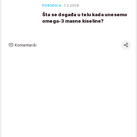
PORODICA
7.2.2019.
Šta se događa u telu kada unesemo
omega-3 masne kiseline?
Komentariši