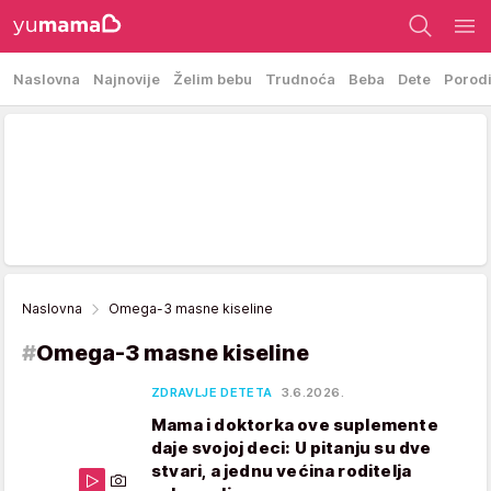
Naslovna
Najnovije
Želim bebu
Trudnoća
Beba
Dete
Porod
Naslovna
Omega-3 masne kiseline
#
Omega-3 masne kiseline
ZDRAVLJE DETETA
3.6.2026.
Mama i doktorka ove suplemente
daje svojoj deci: U pitanju su dve
stvari, a jednu većina roditelja