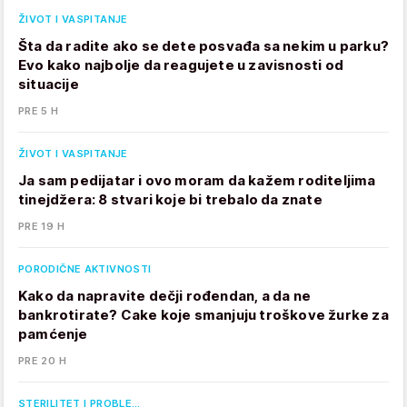
ŽIVOT I VASPITANJE
Šta da radite ako se dete posvađa sa nekim u parku?
Evo kako najbolje da reagujete u zavisnosti od
situacije
PRE 5 H
ŽIVOT I VASPITANJE
Ja sam pedijatar i ovo moram da kažem roditeljima
tinejdžera: 8 stvari koje bi trebalo da znate
PRE 19 H
PORODIČNE AKTIVNOSTI
Kako da napravite dečji rođendan, a da ne
bankrotirate? Cake koje smanjuju troškove žurke za
pamćenje
PRE 20 H
STERILITET I PROBLE…