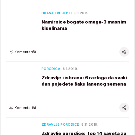
HRANA I RECEPTI
8.1.2019.
Namirnice bogate omega-3 masnim
kiselinama
Komentariši
PORODICA
8.1.2019.
Zdravlje i ishrana: 6 razloga da svaki
dan pojedete šaku lanenog semena
Komentariši
ZDRAVLJE PORODICE
5.11.2018.
Zdravlje porodice: Top 14 saveta za