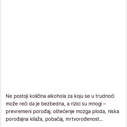
Ne postoji količina alkohola za koju se u trudnoći
može reći da je bezbedna, a rizici su mnogi –
prevremeni porođaj, oštećenje mozga ploda, niska
porođajna kilaža, pobačaj, mrtvorođenost...