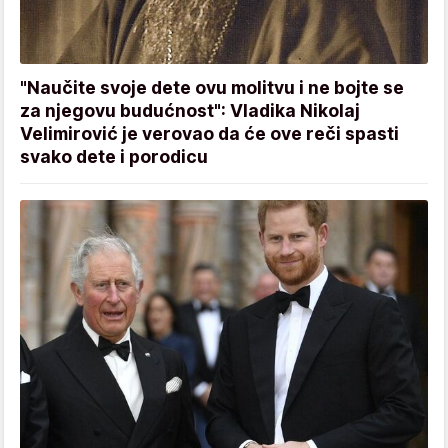
"Naučite svoje dete ovu molitvu i ne bojte se
za njegovu budućnost": Vladika Nikolaj
Velimirović je verovao da će ove reči spasti
svako dete i porodicu