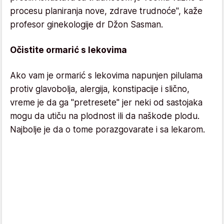
procesu planiranja nove, zdrave trudnoće", kaže
profesor ginekologije dr Džon Sasman.
Očistite ormarić s lekovima
Ako vam je ormarić s lekovima napunjen pilulama
protiv glavobolja, alergija, konstipacije i slično,
vreme je da ga "pretresete" jer neki od sastojaka
mogu da utiču na plodnost ili da naškode plodu.
Najbolje je da o tome porazgovarate i sa lekarom.