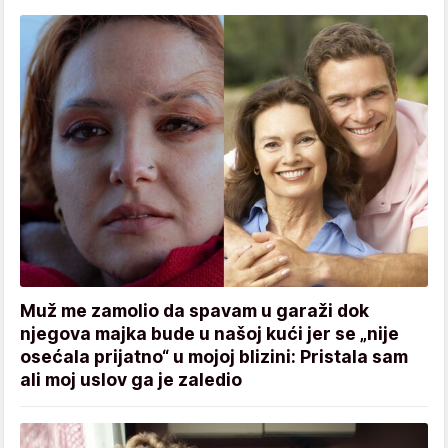
Muž me zamolio da spavam u garaži dok
njegova majka bude u našoj kući jer se „nije
osećala prijatno“ u mojoj blizini: Pristala sam
ali moj uslov ga je zaledio