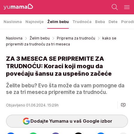
Naslovna
Najnovije
Želim bebu
Trudnoća
Beba
Dete
Porod
Naslovna
Želim bebu
Priprema za trudnoću
kako se
pripremiti za trudnoću za tri meseca
ZA 3 MESECA SE PRIPREMITE ZA
TRUDNOĆU: Koraci koji mogu da
povećaju šansu za uspešno začeće
Želite bebu? Evo šta može da vam pomogne da
se za tri meseca pripremite za trudnoću.
Objavljeno 01.06.2024. 15:29h
Dodajte Yumama u vaš Google izbor