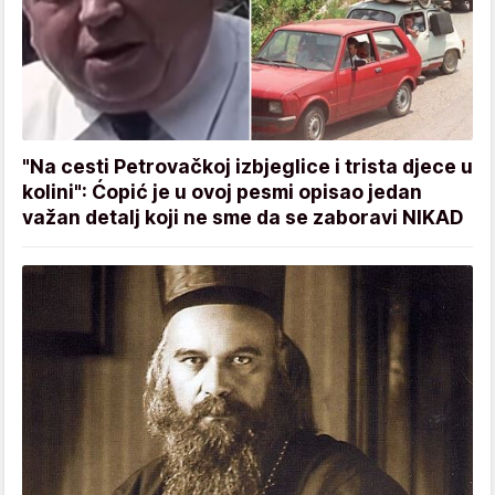
"Na cesti Petrovačkoj izbjeglice i trista djece u
kolini": Ćopić je u ovoj pesmi opisao jedan
važan detalj koji ne sme da se zaboravi NIKAD