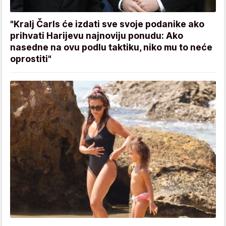
"Kralj Čarls će izdati sve svoje podanike ako
prihvati Harijevu najnoviju ponudu: Ako
nasedne na ovu podlu taktiku, niko mu to neće
oprostiti"