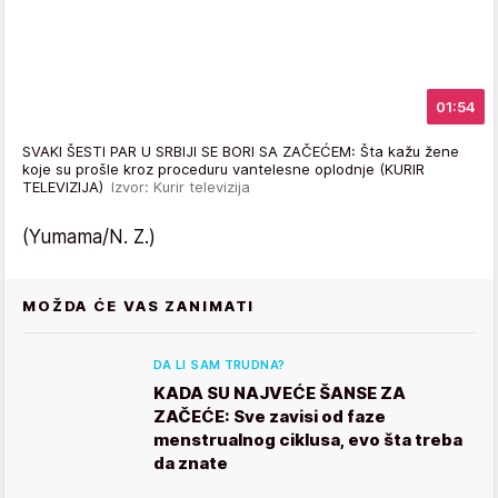
01:54
SVAKI ŠESTI PAR U SRBIJI SE BORI SA ZAČEĆEM: Šta kažu žene
koje su prošle kroz proceduru vantelesne oplodnje (KURIR
TELEVIZIJA)
Izvor: Kurir televizija
(Yumama/N. Z.)
MOŽDA ĆE VAS ZANIMATI
DA LI SAM TRUDNA?
KADA SU NAJVEĆE ŠANSE ZA
ZAČEĆE: Sve zavisi od faze
menstrualnog ciklusa, evo šta treba
da znate