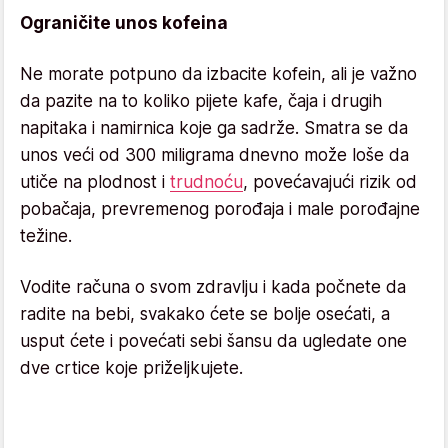
Ograničite unos kofeina
Ne morate potpuno da izbacite kofein, ali je važno
da pazite na to koliko pijete kafe, čaja i drugih
napitaka i namirnica koje ga sadrže. Smatra se da
unos veći od 300 miligrama dnevno može loše da
utiče na plodnost i
trudnoću
, povećavajući rizik od
pobačaja, prevremenog porođaja i male porođajne
težine.
Vodite računa o svom zdravlju i kada počnete da
radite na bebi, svakako ćete se bolje osećati, a
usput ćete i povećati sebi šansu da ugledate one
dve crtice koje priželjkujete.