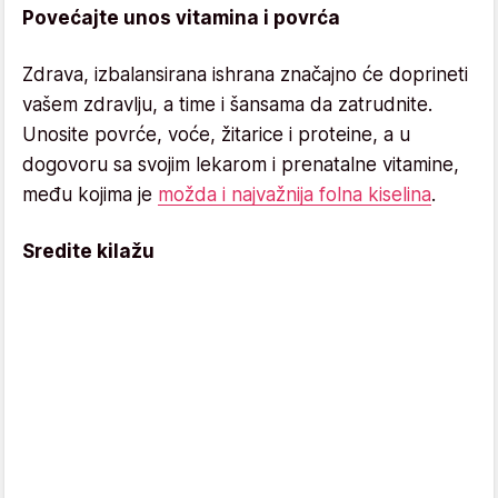
Povećajte unos vitamina i povrća
Zdrava, izbalansirana ishrana značajno će doprineti
vašem zdravlju, a time i šansama da zatrudnite.
Unosite povrće, voće, žitarice i proteine, a u
dogovoru sa svojim lekarom i prenatalne vitamine,
među kojima je
možda i najvažnija folna kiselina
.
Sredite kilažu