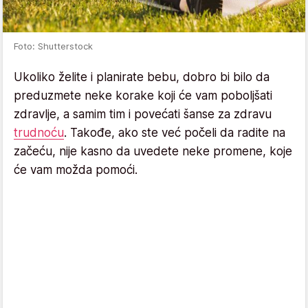
Foto: Shutterstock
Ukoliko želite i planirate bebu, dobro bi bilo da
preduzmete neke korake koji će vam poboljšati
zdravlje, a samim tim i povećati šanse za zdravu
trudnoću
. Takođe, ako ste već počeli da radite na
začeću, nije kasno da uvedete neke promene, koje
će vam možda pomoći.