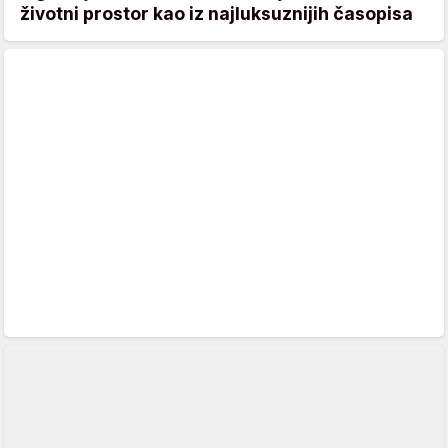
životni prostor kao iz najluksuznijih časopisa