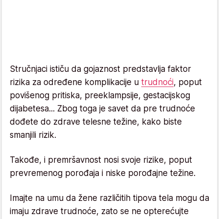
Stručnjaci ističu da gojaznost predstavlja faktor
rizika za određene komplikacije u
trudnoći
, poput
povišenog pritiska, preeklampsije, gestacijskog
dijabetesa... Zbog toga je savet da pre trudnoće
dođete do zdrave telesne težine, kako biste
smanjili rizik.
Takođe, i premršavnost nosi svoje rizike, poput
prevremenog porođaja i niske porođajne težine.
Imajte na umu da žene različitih tipova tela mogu da
imaju zdrave trudnoće, zato se ne opterećujte