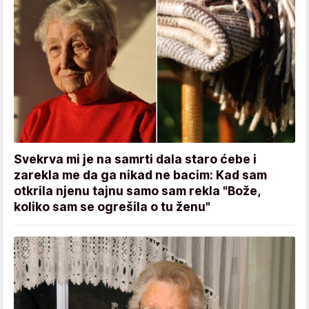
Svekrva mi je na samrti dala staro ćebe i
zarekla me da ga nikad ne bacim: Kad sam
otkrila njenu tajnu samo sam rekla "Bože,
koliko sam se ogrešila o tu ženu"