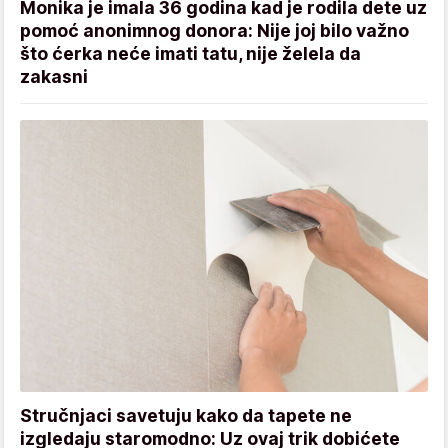
Monika je imala 36 godina kad je rodila dete uz
pomoć anonimnog donora: Nije joj bilo važno
što ćerka neće imati tatu, nije želela da
zakasni
Stručnjaci savetuju kako da tapete ne
izgledaju staromodno: Uz ovaj trik dobićete