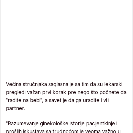
Većina stručnjaka saglasna je sa tim da su lekarski
pregledi važan prvi korak pre nego što počnete da
"radite na bebi", a savet je da ga uradite i vi i
partner.
"Razumevanje ginekološke istorije pacijentkinje i
prošlih iskustava sa trudnoćom je veoma važno u