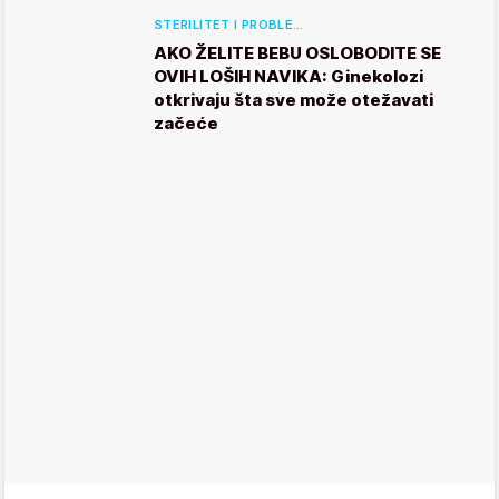
STERILITET I PROBLE…
AKO ŽELITE BEBU OSLOBODITE SE
OVIH LOŠIH NAVIKA: Ginekolozi
otkrivaju šta sve može otežavati
začeće