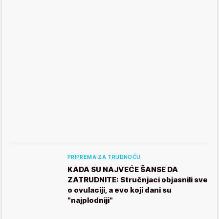
PRIPREMA ZA TRUDNOĆU
KADA SU NAJVEĆE ŠANSE DA
ZATRUDNITE: Stručnjaci objasnili sve
o ovulaciji, a evo koji dani su
"najplodniji"