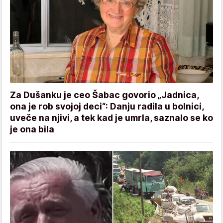
Za Dušanku je ceo Šabac govorio „Jadnica,
ona je rob svojoj deci“: Danju radila u bolnici,
uveče na njivi, a tek kad je umrla, saznalo se ko
je ona bila