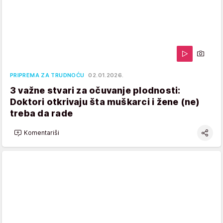
PRIPREMA ZA TRUDNOĆU
02.01.2026.
3 važne stvari za očuvanje plodnosti:
Doktori otkrivaju šta muškarci i žene (ne)
treba da rade
Komentariši