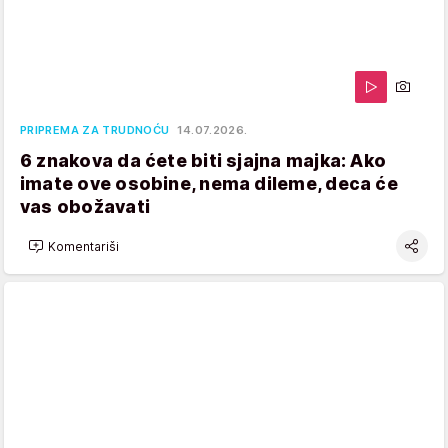
PRIPREMA ZA TRUDNOĆU
14.07.2026.
6 znakova da ćete biti sjajna majka: Ako
imate ove osobine, nema dileme, deca će
vas obožavati
Komentariši