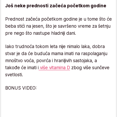
Još neke prednosti začeća početkom godine
Prednost začeća početkom godine je u tome što će
beba stići na jesen, što je savršeno vreme za šetnju
pre nego što nastupe hladniji dani.
Iako trudnoća tokom leta nije nimalo laka, dobra
stvar je da će buduća mama imati na raspolaganju
mnoštvo voća, povrća i hranljivih sastojaka, a
takođe će imati i
više vitamina D
zbog više sunčeve
svetlosti.
BONUS VIDEO: