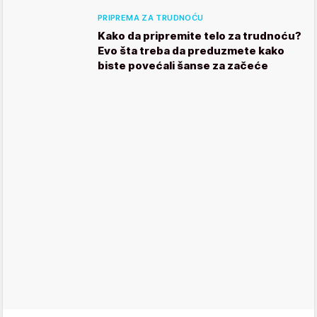
PRIPREMA ZA TRUDNOĆU
Kako da pripremite telo za trudnoću?
Evo šta treba da preduzmete kako
biste povećali šanse za začeće