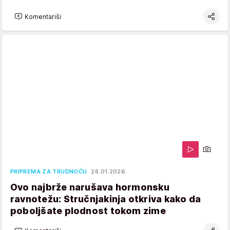
Komentariši
PRIPREMA ZA TRUDNOĆU
28.01.2026.
Ovo najbrže narušava hormonsku
ravnotežu: Stručnjakinja otkriva kako da
poboljšate plodnost tokom zime