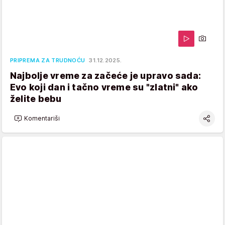
PRIPREMA ZA TRUDNOĆU
31.12.2025.
Najbolje vreme za začeće je upravo sada:
Evo koji dan i tačno vreme su "zlatni" ako
želite bebu
Komentariši