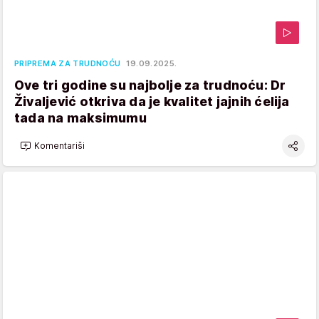
PRIPREMA ZA TRUDNOĆU
19.09.2025.
Ove tri godine su najbolje za trudnoću: Dr
Živaljević otkriva da je kvalitet jajnih ćelija
tada na maksimumu
Komentariši