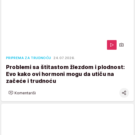
PRIPREMA ZA TRUDNOĆU
24.07.2026.
Problemi sa štitastom žlezdom i plodnost:
Evo kako ovi hormoni mogu da utiču na
začeće i trudnoću
Komentariši