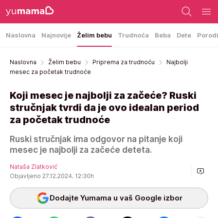
Naslovna
Najnovije
Želim bebu
Trudnoća
Beba
Dete
Porod
Naslovna
Želim bebu
Priprema za trudnoću
Najbolji
mesec za početak trudnoće
Koji mesec je najbolji za začeće? Ruski
stručnjak tvrdi da je ovo idealan period
za početak trudnoće
Ruski stručnjak ima odgovor na pitanje koji
mesec je najbolji za začeće deteta.
Nataša Zlatković
Objavljeno 27.12.2024. 12:30h
Dodajte Yumama u vaš Google izbor