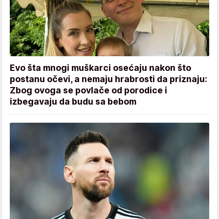
Evo šta mnogi muškarci osećaju nakon što
postanu očevi, a nemaju hrabrosti da priznaju:
Zbog ovoga se povlače od porodice i
izbegavaju da budu sa bebom