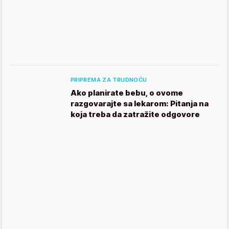
PRIPREMA ZA TRUDNOĆU
Ako planirate bebu, o ovome
razgovarajte sa lekarom: Pitanja na
koja treba da zatražite odgovore