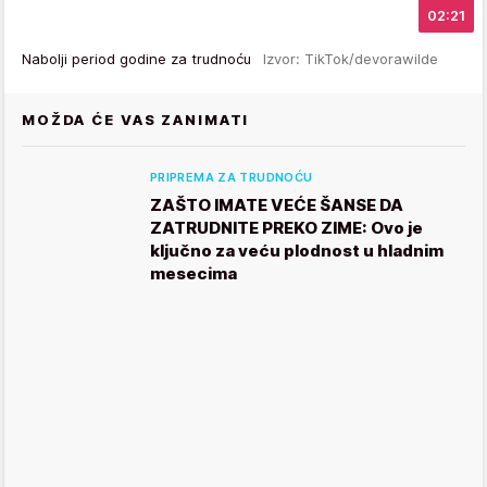
02:21
Nabolji period godine za trudnoću
Izvor: TikTok/devorawilde
MOŽDA ĆE VAS ZANIMATI
PRIPREMA ZA TRUDNOĆU
ZAŠTO IMATE VEĆE ŠANSE DA
ZATRUDNITE PREKO ZIME: Ovo je
ključno za veću plodnost u hladnim
mesecima