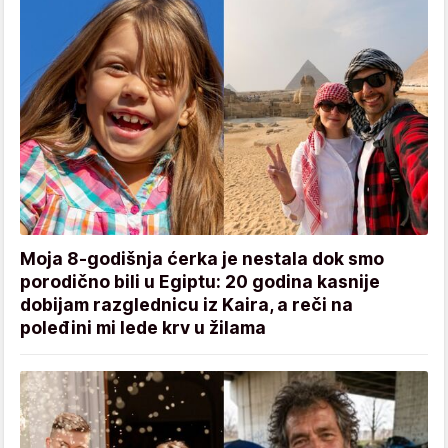
Moja 8-godišnja ćerka je nestala dok smo
porodično bili u Egiptu: 20 godina kasnije
dobijam razglednicu iz Kaira, a reči na
poleđini mi lede krv u žilama