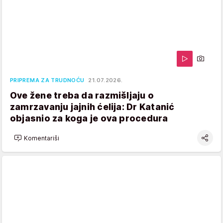
PRIPREMA ZA TRUDNOĆU
21.07.2026.
Ove žene treba da razmišljaju o
zamrzavanju jajnih ćelija: Dr Katanić
objasnio za koga je ova procedura
Komentariši