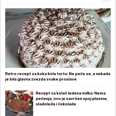
Retro recept za koka kola tortu: Ne peče se, a nekada
je bila glavna zvezda svake proslave
Recept za kolač ledena milka: Nema
pečenja, ovo je savršen spoj plazme,
sladoleda i čokolade