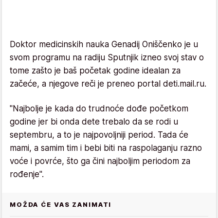
Doktor medicinskih nauka Genadij Oniščenko je u
svom programu na radiju Sputnjik izneo svoj stav o
tome zašto je baš početak godine idealan za
začeće, a njegove reči je preneo portal deti.mail.ru.
"Najbolje je kada do trudnoće dođe početkom
godine jer bi onda dete trebalo da se rodi u
septembru, a to je najpovoljniji period. Tada će
mami, a samim tim i bebi biti na raspolaganju razno
voće i povrće, što ga čini najboljim periodom za
rođenje".
MOŽDA ĆE VAS ZANIMATI