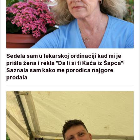
Sedela sam u lekarskoj ordinaciji kad mi je
prišla žena i rekla "Da li si ti Kaća iz Šapca":
Saznala sam kako me porodica najgore
prodala