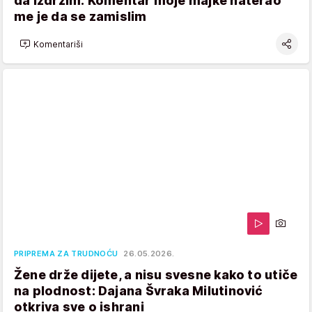
da izdržim: Komentar moje majke naterao
me je da se zamislim
Komentariši
PRIPREMA ZA TRUDNOĆU
26.05.2026.
Žene drže dijete, a nisu svesne kako to utiče
na plodnost: Dajana Švraka Milutinović
otkriva sve o ishrani