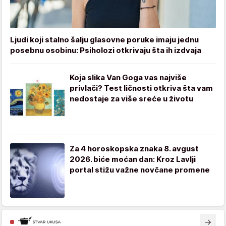
Ljudi koji stalno šalju glasovne poruke imaju jednu
posebnu osobinu: Psiholozi otkrivaju šta ih izdvaja
Koja slika Van Goga vas najviše
privlači? Test ličnosti otkriva šta vam
nedostaje za više sreće u životu
Za 4 horoskopska znaka 8. avgust
2026. biće moćan dan: Kroz Lavlji
portal stižu važne novčane promene