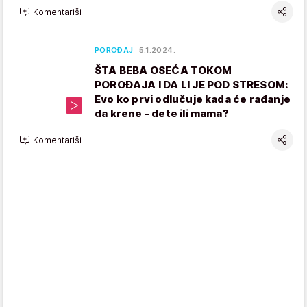
Komentariši
POROĐAJ
5.1.2024.
ŠTA BEBA OSEĆA TOKOM
POROĐAJA I DA LI JE POD STRESOM:
Evo ko prvi odlučuje kada će rađanje
da krene - dete ili mama?
Komentariši