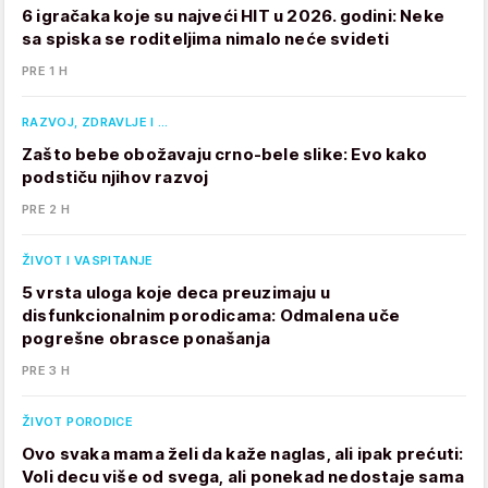
6 igračaka koje su najveći HIT u 2026. godini: Neke
sa spiska se roditeljima nimalo neće svideti
PRE 1 H
RAZVOJ, ZDRAVLJE I …
Zašto bebe obožavaju crno-bele slike: Evo kako
podstiču njihov razvoj
PRE 2 H
ŽIVOT I VASPITANJE
5 vrsta uloga koje deca preuzimaju u
disfunkcionalnim porodicama: Odmalena uče
pogrešne obrasce ponašanja
PRE 3 H
ŽIVOT PORODICE
Ovo svaka mama želi da kaže naglas, ali ipak prećuti:
Voli decu više od svega, ali ponekad nedostaje sama