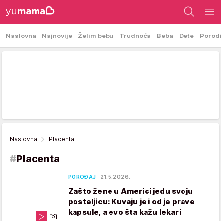
Naslovna
Najnovije
Želim bebu
Trudnoća
Beba
Dete
Porod
Naslovna
Placenta
#
Placenta
POROĐAJ
21.5.2026.
Zašto žene u Americi jedu svoju
posteljicu: Kuvaju je i od je prave
kapsule, a evo šta kažu lekari