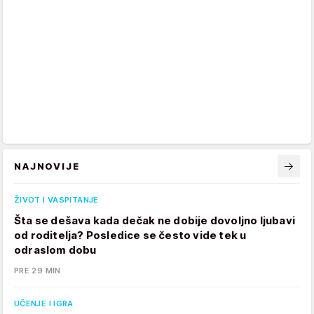
NAJNOVIJE
ŽIVOT I VASPITANJE
Šta se dešava kada dečak ne dobije dovoljno ljubavi
od roditelja? Posledice se često vide tek u
odraslom dobu
PRE 29 MIN
UČENJE I IGRA