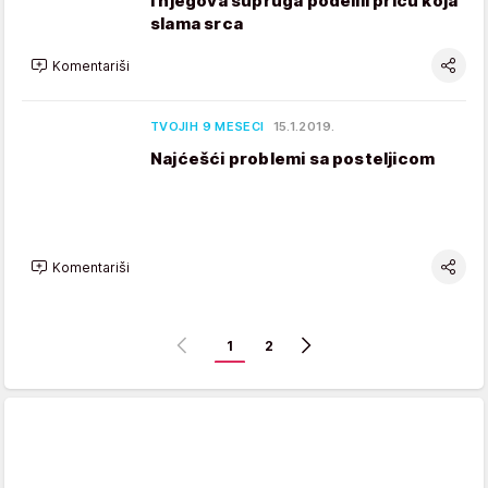
i njegova supruga podelili priču koja
slama srca
Komentariši
TVOJIH 9 MESECI
15.1.2019.
Najćešći problemi sa posteljicom
Komentariši
1
2