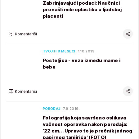
Zabrinjavajući podaci: Naučnici
pronašli mikroplastiku u ljudskoj
placenti
Komentariši
TVOJIH 9 MESECI
1.10.2019.
Posteljica - veza između mame i
bebe
Komentariši
POROĐAJ
7.9.2019.
Fotografija koja savršeno oslikava
važnost oporavka nakon porođaja:
'22 cm... Upravo to je prečnik jednog
papirnog tanjirića' (FOTO)