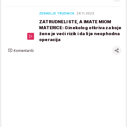
ZDRAVLJE TRUDNICA
28.11.2023.
ZATRUDNELI STE, A IMATE MIOM
MATERICE: Ginekolog otkriva za koje
žene je veći rizik i da li je neophodna
operacija
Komentariši