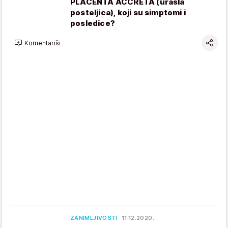
PLACENTA ACCRETA (urasla
posteljica), koji su simptomi i
posledice?
Komentariši
ZANIMLJIVOSTI
11.12.2020.