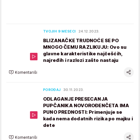
TVOJIH 9 MESECI
24.12.2023.
BLIZANAČKE TRUDNOĆE SE PO
MNOGO ČEMU RAZLIKUJU: Ovo su
glavne karakteristike najčešćih,
najređih i razlozi zašto nastaju
Komentariši
POROĐAJ
30.11.2023.
ODLAGANJE PRESECANJA
PUPČANIKA NOVOROĐENČETA IMA
PUNO PREDNOSTI: Primenjuje se
kada nema dodatnih rizika po majku i
dete
Komentariši