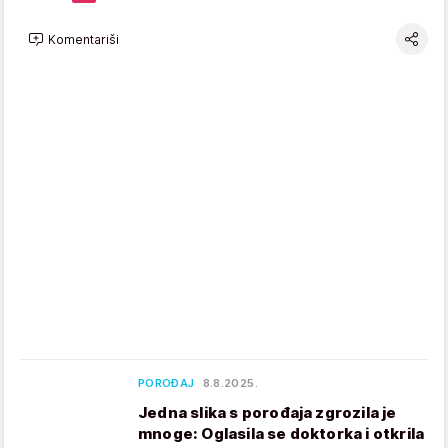
Komentariši
POROĐAJ
8.8.2025.
Jedna slika s porođaja zgrozila je
mnoge: Oglasila se doktorka i otkrila