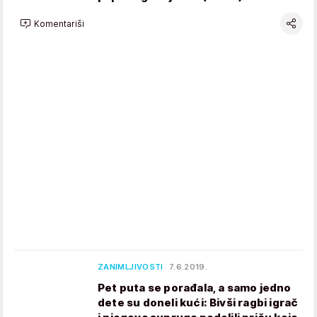
Komentariši
ZANIMLJIVOSTI
7.6.2019.
Pet puta se porađala, a samo jedno
dete su doneli kući: Bivši ragbi igrač