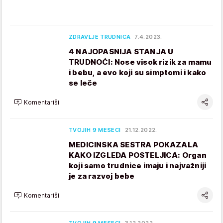
ZDRAVLJE TRUDNICA
7.4.2023.
4 NAJOPASNIJA STANJA U
TRUDNOĆI: Nose visok rizik za mamu
i bebu, a evo koji su simptomi i kako
se leče
Komentariši
TVOJIH 9 MESECI
21.12.2022.
MEDICINSKA SESTRA POKAZALA
KAKO IZGLEDA POSTELJICA: Organ
koji samo trudnice imaju i najvažniji
je za razvoj bebe
Komentariši