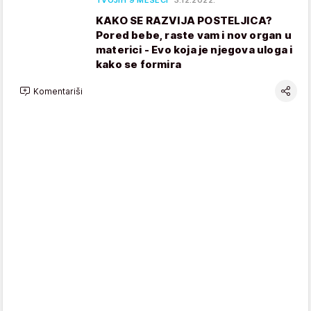
TVOJIH 9 MESECI
3.12.2022.
KAKO SE RAZVIJA POSTELJICA?
Pored bebe, raste vam i nov organ u
materici - Evo koja je njegova uloga i
kako se formira
Komentariši