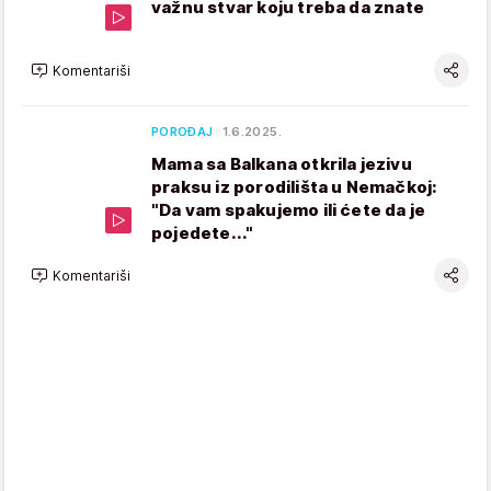
važnu stvar koju treba da znate
Komentariši
POROĐAJ
1.6.2025.
Mama sa Balkana otkrila jezivu
praksu iz porodilišta u Nemačkoj:
"Da vam spakujemo ili ćete da je
pojedete..."
Komentariši