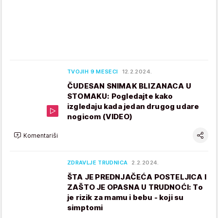
TVOJIH 9 MESECI
12.2.2024.
ČUDESAN SNIMAK BLIZANACA U
STOMAKU: Pogledajte kako
izgledaju kada jedan drugog udare
nogicom (VIDEO)
Komentariši
ZDRAVLJE TRUDNICA
2.2.2024.
ŠTA JE PREDNJAČEĆA POSTELJICA I
ZAŠTO JE OPASNA U TRUDNOĆI: To
je rizik za mamu i bebu - koji su
simptomi