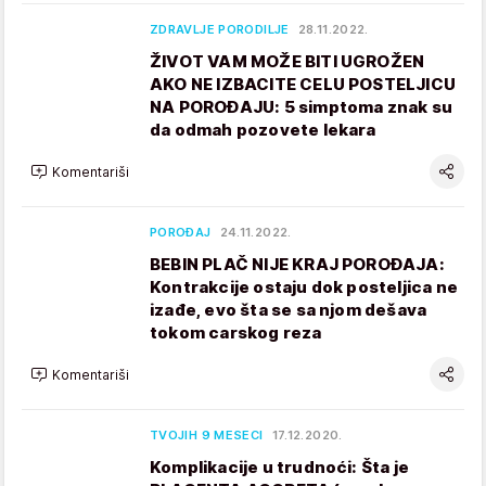
ZDRAVLJE PORODILJE
28.11.2022.
ŽIVOT VAM MOŽE BITI UGROŽEN
AKO NE IZBACITE CELU POSTELJICU
NA POROĐAJU: 5 simptoma znak su
da odmah pozovete lekara
Komentariši
POROĐAJ
24.11.2022.
BEBIN PLAČ NIJE KRAJ POROĐAJA:
Kontrakcije ostaju dok posteljica ne
izađe, evo šta se sa njom dešava
tokom carskog reza
Komentariši
TVOJIH 9 MESECI
17.12.2020.
Komplikacije u trudnoći: Šta je