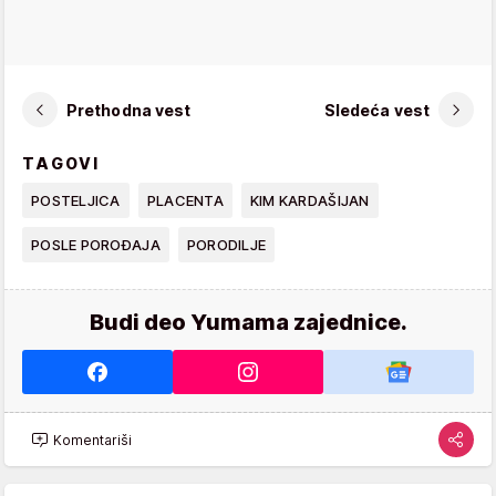
Prethodna vest
Sledeća vest
TAGOVI
POSTELJICA
PLACENTA
KIM KARDAŠIJAN
POSLE POROĐAJA
PORODILJE
Budi deo Yumama zajednice.
Komentariši