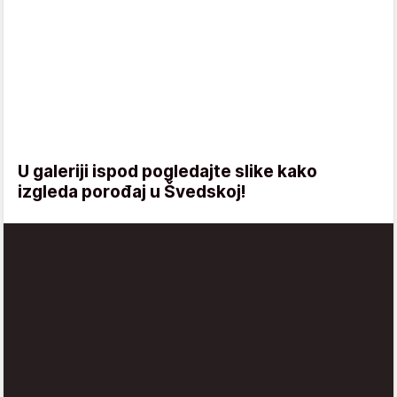
U galeriji ispod pogledajte slike kako
izgleda porođaj u Švedskoj!