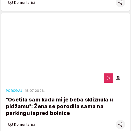
Komentariši
POROĐAJ
15.07.2026.
"Osetila sam kada mi je beba skliznula u
pidžamu": Žena se porodila sama na
parkingu ispred bolnice
Komentariši