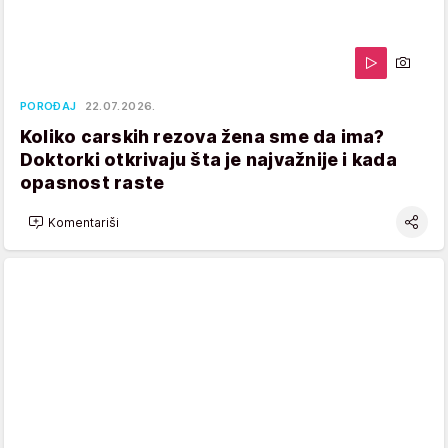
POROĐAJ
22.07.2026.
Koliko carskih rezova žena sme da ima?
Doktorki otkrivaju šta je najvažnije i kada
opasnost raste
Komentariši