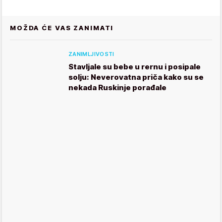
MOŽDA ĆE VAS ZANIMATI
ZANIMLJIVOSTI
Stavljale su bebe u rernu i posipale
solju: Neverovatna priča kako su se
nekada Ruskinje porađale