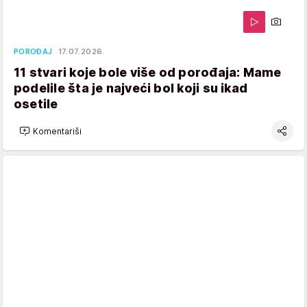
POROĐAJ
17.07.2026.
11 stvari koje bole više od porođaja: Mame
podelile šta je najveći bol koji su ikad
osetile
Komentariši