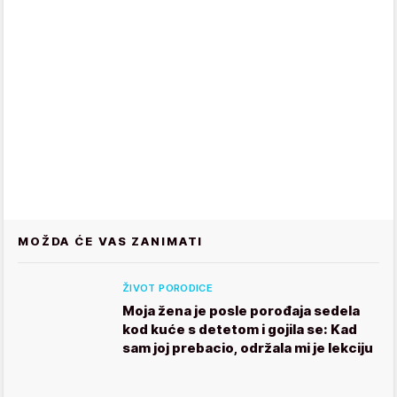
MOŽDA ĆE VAS ZANIMATI
ŽIVOT PORODICE
Moja žena je posle porođaja sedela
kod kuće s detetom i gojila se: Kad
sam joj prebacio, održala mi je lekciju