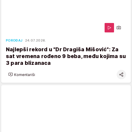
POROĐAJ
24.07.2026.
Najlepši rekord u "Dr Dragiša Mišović": Za
sat vremena rođeno 9 beba, među kojima su
3 para blizanaca
Komentariši