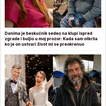
Danima je beskućnik sedeo na klupi ispred
zgrade i buljio u moj prozor: Kada sam otkrila
ko je on ustvari život mi se preokrenuo