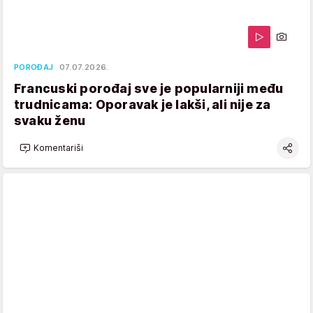
POROĐAJ
07.07.2026.
Francuski porođaj sve je popularniji među
trudnicama: Oporavak je lakši, ali nije za
svaku ženu
Komentariši