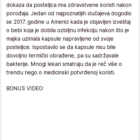
dokaza da posteljica ima zdravstvene koristi nakon
porođaja. Jedan od najpoznatijih slučajeva dogodio
se 2017. godine u Americi kada je objavljen izveštaj
o bebi koja je dobila ozbiljnu infekciju nakon što je
majka uzimala kapsule napravljene od svoje
posteljice. Ispostavilo se da kapsule nisu bile
dovoljno termički obrađene, pa su sadržavale
bakterije. Mnogi lekari smatraju da je reč više o
trendu nego o medicinski potvrđenoj koristi.
BONUS VIDEO: