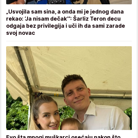
„Usvojila sam sina, a onda mi je jednog dana
rekao: ‘Ja nisam dečak’“: Šarliz Teron decu
odgaja bez privilegija i uči ih da sami zarade
svoj novac
Evo šta mnogi muškarci osećaju nakon što