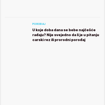
POROĐAJ
U koje doba dana se bebe najčešće
rađaju? Nije svejedno da li je u pitanju
carski rez ili prorodni porođaj