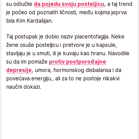
su odlučile
da pojedu svoju posteljicu
, a taj trend
je počeo od poznatih ličnosti, među kojima jeprva
bila Kim Kardašijan.
Taj postupak je dobio naziv placentofagija. Neke
žene osuše posteljicu i pretvore je u kapsule,
stavljaju je u smuti, ili je kuvaju kao hranu. Navodile
su da im pomaže
protiv postporođajne
depresije
, umora, hormonskog disbalansa i da
povećava energiju., ali za to ne postoje nikakvi
naučni dokazi.