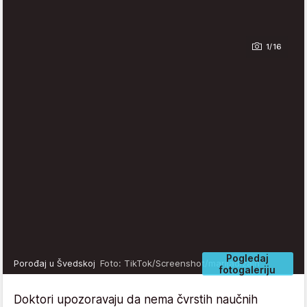
1/16
Pogledaj
Porođaj u Švedskoj
Foto: TikTok/Screenshot/marijadizajn
fotogaleriju
Doktori upozoravaju da nema čvrstih naučnih