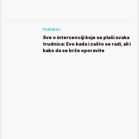
POROĐAJ
Sve o intervenciji koje se plaši svaka
trudnica: Evo kada i zašto se radi, ali i
kako da se brže oporavite