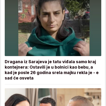
Dragana iz Sarajeva je tatu viđala samo kraj
kontejnera: Ostavili je u bolnici kao bebu, a
kad je posle 26 godina srela majku rekla je - e
sad će osveta