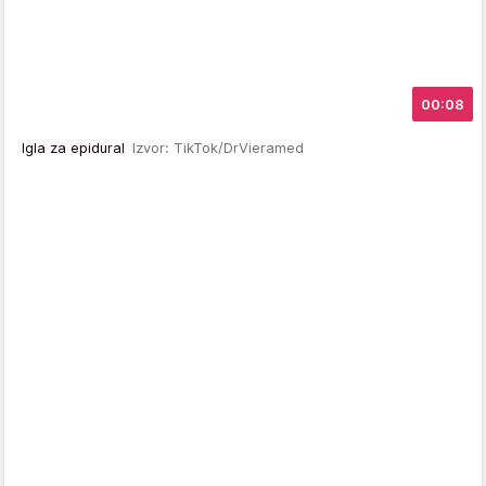
00:08
Igla za epidural
Izvor: TikTok/DrVieramed