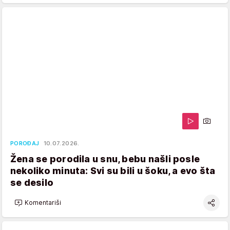
POROĐAJ
10.07.2026.
Žena se porodila u snu, bebu našli posle
nekoliko minuta: Svi su bili u šoku, a evo šta
se desilo
Komentariši