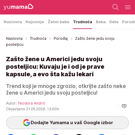
Naslovna
Najnovije
Želim bebu
Trudnoća
Beba
Dete
Porod
Naslovna
Trudnoća
Porođaj
Zašto žene jedu svoju
posteljicu
Zašto žene u Americi jedu svoju
posteljicu: Kuvaju je i od je prave
kapsule, a evo šta kažu lekari
Trend koji je mnoge zgrozio, otkrijte zašto neke
žene u Americi jedu svoju posteljicu!
Autor:
Teodora Andrić
Objavljeno 21.05.2026. 13:00h
Dodajte Yumama u vaš Google izbor