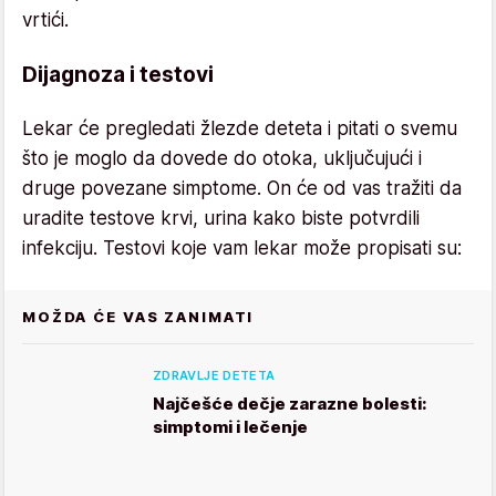
vrtići.
Dijagnoza i testovi
Lekar će pregledati žlezde deteta i pitati o svemu
što je moglo da dovede do otoka, uključujući i
druge povezane simptome. On će od vas tražiti da
uradite testove krvi, urina kako biste potvrdili
infekciju. Testovi koje vam lekar može propisati su:
MOŽDA ĆE VAS ZANIMATI
ZDRAVLJE DETETA
Najčešće dečje zarazne bolesti:
simptomi i lečenje