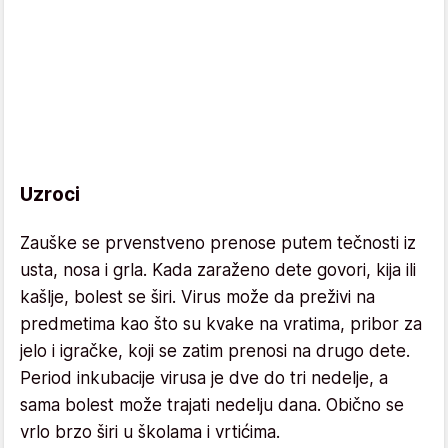
Uzroci
Zauške se prvenstveno prenose putem tečnosti iz
usta, nosa i grla. Kada zaraženo dete govori, kija ili
kašlje, bolest se širi. Virus može da preživi na
predmetima kao što su kvake na vratima, pribor za
jelo i igračke, koji se zatim prenosi na drugo dete.
Period inkubacije virusa je dve do tri nedelje, a
sama bolest može trajati nedelju dana. Obično se
vrlo brzo širi u školama i vrtićima.