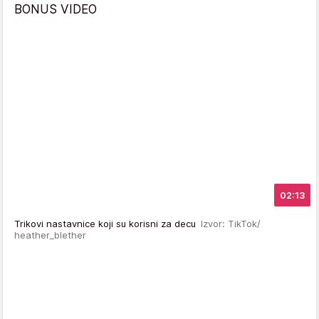
BONUS VIDEO
02:13
Trikovi nastavnice koji su korisni za decu
Izvor: TikTok/
heather_blether