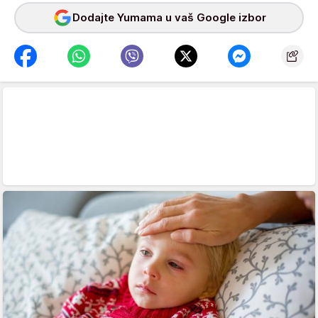
Dodajte Yumama u vaš Google izbor