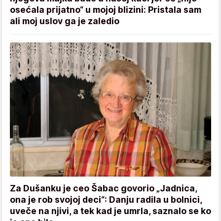
osećala prijatno“ u mojoj blizini: Pristala sam
ali moj uslov ga je zaledio
Za Dušanku je ceo Šabac govorio „Jadnica,
ona je rob svojoj deci“: Danju radila u bolnici,
uveče na njivi, a tek kad je umrla, saznalo se ko