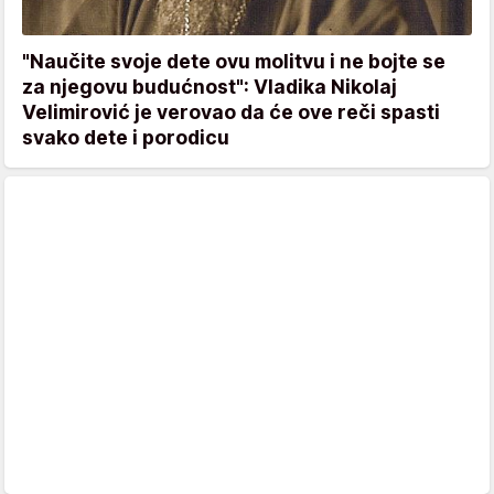
"Naučite svoje dete ovu molitvu i ne bojte se
za njegovu budućnost": Vladika Nikolaj
Velimirović je verovao da će ove reči spasti
svako dete i porodicu