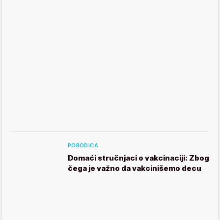
PORODICA
Domaći stručnjaci o vakcinaciji: Zbog
čega je važno da vakcinišemo decu