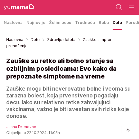
Naslovna
Najnovije
Želim bebu
Trudnoća
Beba
Dete
Porod
Naslovna
Dete
Zdravlje deteta
Zauške simptomi i
prenošenje
Zauške su retko ali bolno stanje sa
ozbiljnim posledicama: Evo kako da
prepoznate simptome na vreme
Zauške mogu biti neverovatno bolne i veoma su
zarazna bolest, koja prvenstveno pogađaju
decu. Iako su relativno retke zahvaljujući
vakcinama, važno je biti svestan svih rizika koje
donose.
Jasna Drenovac
Objavljeno 22.10.2024. 11:05h