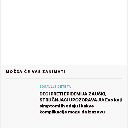
MOŽDA ĆE VAS ZANIMATI
ZDRAVLJE DETETA
DECI PRETI EPIDEMIJA ZAUŠKI,
STRUČNJACI UPOZORAVAJU: Evo koji
simptomi ih odaju i kakve
komplikacije mogu da izazovu