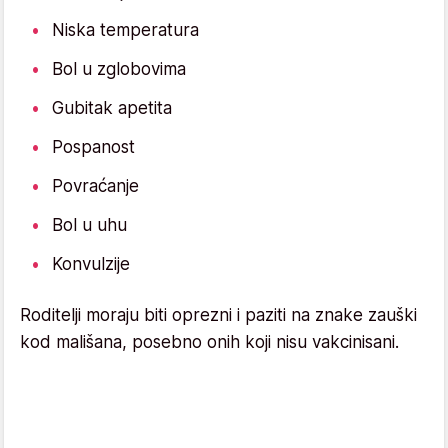
Niska temperatura
Bol u zglobovima
Gubitak apetita
Pospanost
Povraćanje
Bol u uhu
Konvulzije
Roditelji moraju biti oprezni i paziti na znake zauški
kod mališana, posebno onih koji nisu vakcinisani.