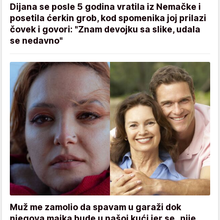
Dijana se posle 5 godina vratila iz Nemačke i
posetila ćerkin grob, kod spomenika joj prilazi
čovek i govori: "Znam devojku sa slike, udala
se nedavno"
Muž me zamolio da spavam u garaži dok
njegova majka bude u našoj kući jer se „nije