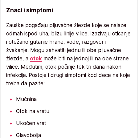
Znaci i simptomi
Zauške pogađaju pljuvačne žlezde koje se nalaze
odmah ispod uha, blizu linije vilice. Izazivaju oticanje
i otežano gutanje hrane, vode, razgovor i
žvakanje. Mogu zahvatiti jednu ili obe pljuvačne
žlezde, a
otok
može biti na jednoj ili na obe strane
vilice. Međutim, otok počinje tek tri dana nakon
infekcije. Postoje i drugi simptomi kod dece na koje
treba da pazite:
Mučnina
Otok na vratu
Ukočen vrat
Glavobolja