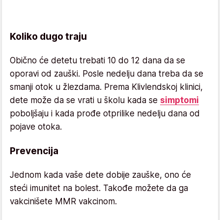
Koliko dugo traju
Obično će detetu trebati 10 do 12 dana da se
oporavi od zauški. Posle nedelju dana treba da se
smanji otok u žlezdama. Prema Klivlendskoj klinici,
dete može da se vrati u školu kada se
simptomi
poboljšaju i kada prođe otprilike nedelju dana od
pojave otoka.
Prevencija
Jednom kada vaše dete dobije zauške, ono će
steći imunitet na bolest. Takođe možete da ga
vakcinišete MMR vakcinom.