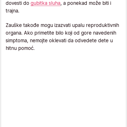
dovesti do
gubitka sluha
, a ponekad može biti i
trajna.
Zauške takođe mogu izazvati upalu reproduktivnih
organa. Ako primetite bilo koji od gore navedenih
simptoma, nemojte oklevati da odvedete dete u
hitnu pomoć.