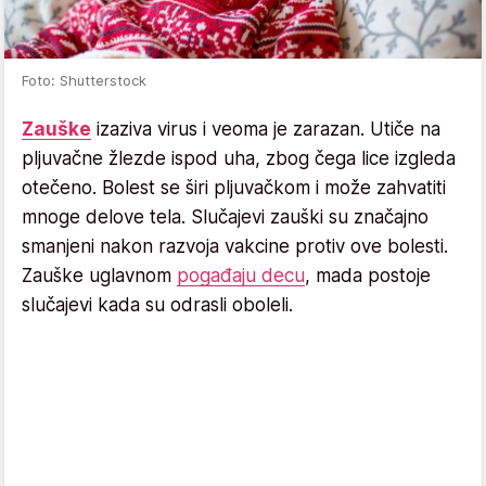
Foto: Shutterstock
Zauške
izaziva virus i veoma je zarazan. Utiče na
pljuvačne žlezde ispod uha, zbog čega lice izgleda
otečeno. Bolest se širi pljuvačkom i može zahvatiti
mnoge delove tela. Slučajevi zauški su značajno
smanjeni nakon razvoja vakcine protiv ove bolesti.
Zauške uglavnom
pogađaju decu
, mada postoje
slučajevi kada su odrasli oboleli.