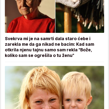
Svekrva mi je na samrti dala staro ćebe i
zarekla me da ga nikad ne bacim: Kad sam
otkrila njenu tajnu samo sam rekla "Bože,
koliko sam se ogrešila o tu ženu"