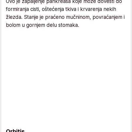
Ovo je zapaljenje pankreasa koje može dovesti do
formiranja cisti, oštećenja tkiva i krvarenja nekih
žlezda. Stanje je praćeno mučninom, povraćanjem i
bolom u gornjem delu stomaka.
Orhitis