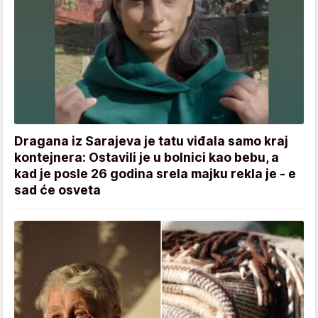
Dragana iz Sarajeva je tatu viđala samo kraj
kontejnera: Ostavili je u bolnici kao bebu, a
kad je posle 26 godina srela majku rekla je - e
sad će osveta