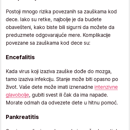
Postoji mnogo rizika povezanih sa zauškama kod
dece. Iako su retke, najbolje je da budete
obavešteni, kako biste bili sigurni da možete da
preduzmete odgovarajuće mere. Komplikacije
povezane sa zauškama kod dece su:
Encefalitis
Kada virus koji izaziva zauške dođe do mozga,
tamo izaziva infekciju. Stanje može biti opasno po
život. Vaše dete može imati iznenadne
intenzivne
glavobolje
, gubiti svest ili čak da ima napade.
Morate odmah da odvezete dete u hitnu pomoć.
Pankreatitis