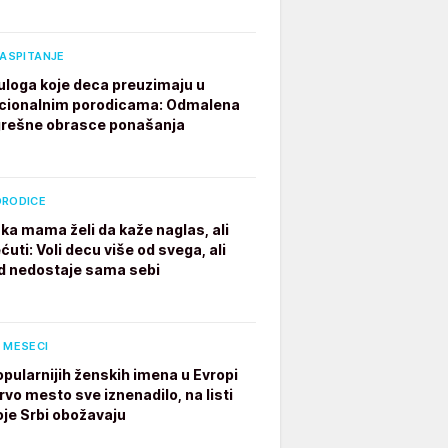
VASPITANJE
 uloga koje deca preuzimaju u
cionalnim porodicama: Odmalena
grešne obrasce ponašanja
ORODICE
ka mama želi da kaže naglas, ali
ćuti: Voli decu više od svega, ali
 nedostaje sama sebi
 MESECI
opularnijih ženskih imena u Evropi
rvo mesto sve iznenadilo, na listi
oje Srbi obožavaju