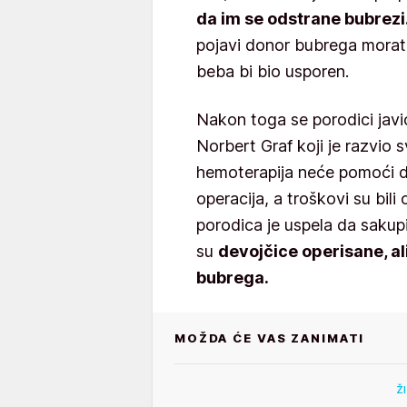
da im se odstrane bubrezi
pojavi donor bubrega morati 
beba bi bio usporen.
Nakon toga se porodici jav
Norbert Graf koji je razvio s
hemoterapija neće pomoći d
operacija, a troškovi su bil
porodica je uspela da sakupi
su
devojčice operisane, a
bubrega.
MOŽDA ĆE VAS ZANIMATI
Ž