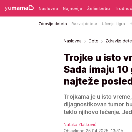
Naslovna
Najnovije
Želim bebu
Trudno
Zdravlje deteta
Razvoj deteta
Učenje i igra
H
Naslovna
Dete
Zdravlje dete
Trojke u isto 
Sada imaju 10 
najteže posle
Trojkama je u isto vreme
dijagnostikovan tumor b
teklo njihovo lečenje. Je
Nataša Zlatković
Objavljeno 25.04.2025. 13:31h