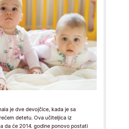
imala je dve devojčice, kada je sa
rećem detetu. Ova učiteljica iz
utila da će 2014. godine ponovo postati