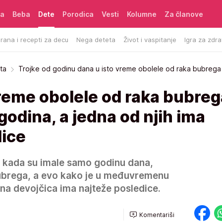
ća
Beba
Dete
Porodica
Vesti
Kolumne
Za članove
rana i recepti za decu
Nega deteta
Život i vaspitanje
Igra za zdra
ta
Trojke od godinu dana u isto vreme obolele od raka bubrega
vreme obolele od raka bubreg
godina, a jedna od njih ima
dice
, kada su imale samo godinu dana,
ubrega, a evo kako je u međuvremenu
dna devojčica ima najteže posledice.
Komentariši