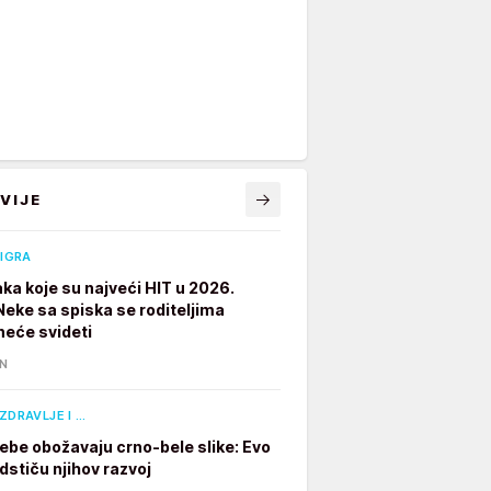
VIJE
 IGRA
aka koje su najveći HIT u 2026.
 Neke sa spiska se roditeljima
neće svideti
IN
ZDRAVLJE I …
ebe obožavaju crno-bele slike: Evo
dstiču njihov razvoj