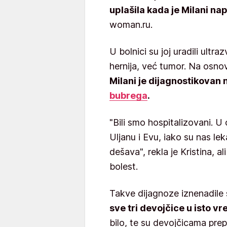
uplašila kada je Milani na
woman.ru.
U bolnici su joj uradili ultra
hernija, već tumor. Na osn
Milani je dijagnostikovan
bubrega
.
"Bili smo hospitalizovani. U 
Uljanu i Evu, iako su nas le
dešava", rekla je Kristina, a
bolest.
Takve dijagnoze iznenadile 
sve tri devojčice u isto v
bilo, te su devojčicama pre