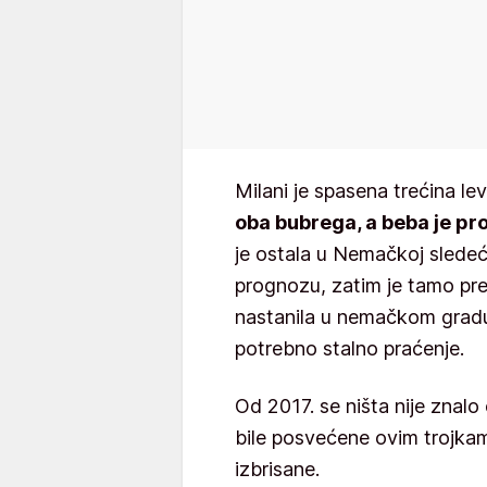
Milani je spasena trećina l
oba bubrega, a beba je pr
je ostala u Nemačkoj sledeć
prognozu, zatim je tamo pres
nastanila u nemačkom gradu,
potrebno stalno praćenje.
Od 2017. se ništa nije znalo
bile posvećene ovim trojk
izbrisane.