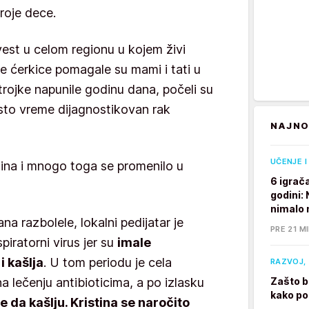
roje dece.
 vest u celom regionu u kojem živi
ije ćerkice pomagale su mami i tati u
 trojke napunile godinu dana, počeli su
isto vreme dijagnostikovan rak
NAJNO
UČENJE I
ina i mnogo toga se promenilo u
6 igrač
godini:
nimalo 
na razbolele, lokalni pedijatar je
PRE 21 M
spiratorni virus jer su
imale
 kašlja
. U tom periodu je cela
RAZVOJ, 
na lečenju antibioticima, a po izlasku
Zašto b
kako po
e da kašlju. Kristina se naročito