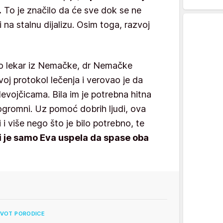
.
To je značilo da će sve dok se ne
na stalnu dijalizu. Osim toga, razvoj
io lekar iz Nemačke, dr Nemačke
voj protokol lečenja i verovao je da
evojčicama. Bila im je potrebna hitna
i ogromni. Uz pomoć dobrih ljudi, ova
 i više nego što je bilo potrebno, te
li je samo Eva uspela da spase oba
IVOT PORODICE