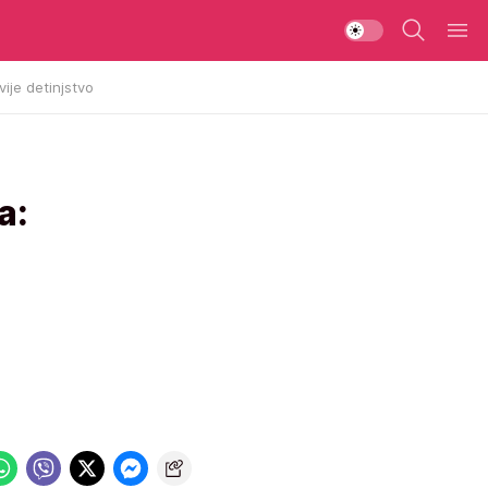
vije detinjstvo
a: