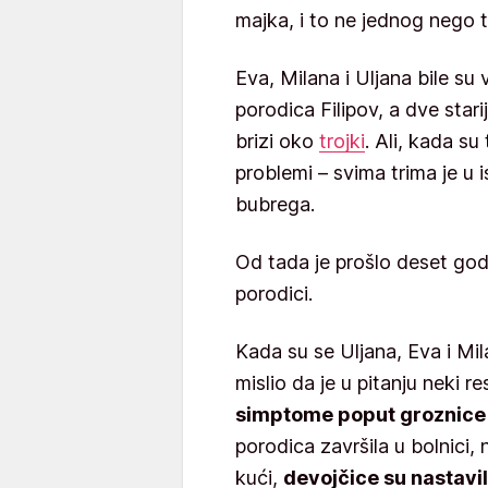
majka, i to ne jednog nego t
Eva, Milana i Uljana bile su
porodica Filipov, a dve star
brizi oko
trojki
. Ali, kada su
problemi – svima trima je u 
bubrega.
Od tada je prošlo deset god
porodici.
Kada su se Uljana, Eva i Mila
mislio da je u pitanju neki re
simptome poput groznice i
porodica završila u bolnici, 
kući,
devojčice su nastavil