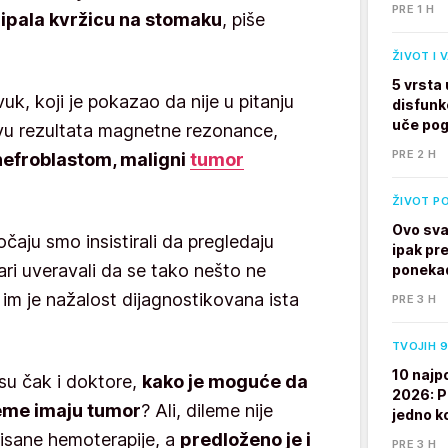
PRE 1 H
pipala kvržicu na stomaku
, piše
ŽIVOT I 
5 vrsta
zvuk, koji je pokazao da nije u pitanju
disfunk
uče po
ovu rezultata magnetne rezonance,
PRE 2 H
 nefroblastom, maligni
tumor
ŽIVOT P
Ovo sva
očaju smo insistirali da pregledaju
ipak pre
kari uveravali da se tako nešto ne
ponekad
li im je nažalost dijagnostikovana ista
PRE 3 H
TVOJIH 9
10 najp
su čak i doktore,
kako je moguće da
2026: P
reme imaju tumor
? Ali, dileme nije
jedno k
pisane hemoterapije, a
predloženo je i
PRE 3 H