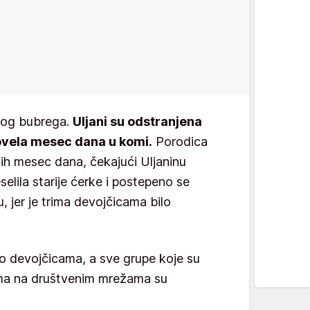
evog bubrega.
Uljani su odstranjena
ovela mesec dana u komi.
Porodica
ih mesec dana, čekajući Uljaninu
elila starije ćerke i postepeno se
 jer je trima devojčicama bilo
 o devojčicama, a sve grupe koje su
ama na društvenim mrežama su