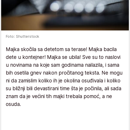
Foto: Shutterstock
Majka skočila sa detetom sa terase! Majka bacila
dete u kontejner! Majka se ubila! Sve su to naslovi
u novinama na koje sam godinama nailazila, i sama
bih osetila gnev nakon pročitanog teksta. Ne mogu
ni da zamislim koliko ih je okolina osuđivala i koliko
su bližnji bili devastirani time šta je počinila, ali sada
znam da je većini tih majki trebala pomoć, a ne
osuda.