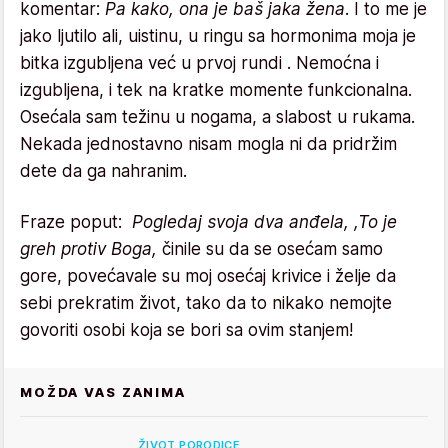
komentar:
Pa kako, ona je baš jaka žena
. I to me je
jako ljutilo ali, uistinu, u ringu sa hormonima moja je
bitka izgubljena već u prvoj rundi . Nemoćna i
izgubljena, i tek na kratke momente funkcionalna.
Osećala sam težinu u nogama, a slabost u rukama.
Nekada jednostavno nisam mogla ni da pridržim
dete da ga nahranim.
Fraze poput:
Pogledaj svoja dva anđela, ,To je
greh protiv Boga,
činile su da se osećam samo
gore, povećavale su moj osećaj krivice i želje da
sebi prekratim život, tako da to nikako nemojte
govoriti osobi koja se bori sa ovim stanjem!
MOŽDA VAS ZANIMA
ŽIVOT PORODICE