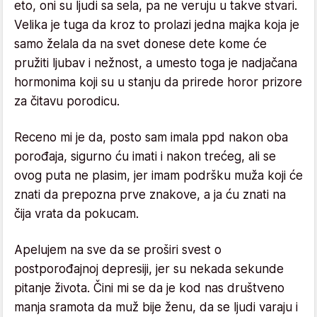
eto, oni su ljudi sa sela, pa ne veruju u takve stvari.
Velika je tuga da kroz to prolazi jedna majka koja je
samo želala da na svet donese dete kome će
pružiti ljubav i nežnost, a umesto toga je nadjačana
hormonima koji su u stanju da prirede horor prizore
za čitavu porodicu.
Receno mi je da, posto sam imala ppd nakon oba
porođaja, sigurno ću imati i nakon trećeg, ali se
ovog puta ne plasim, jer imam podršku muža koji će
znati da prepozna prve znakove, a ja ću znati na
čija vrata da pokucam.
Apelujem na sve da se proširi svest o
postporođajnoj depresiji, jer su nekada sekunde
pitanje života. Čini mi se da je kod nas društveno
manja sramota da muž bije ženu, da se ljudi varaju i