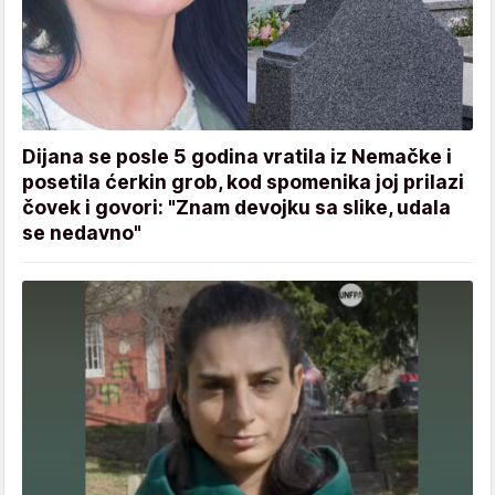
Dijana se posle 5 godina vratila iz Nemačke i
posetila ćerkin grob, kod spomenika joj prilazi
čovek i govori: "Znam devojku sa slike, udala
se nedavno"