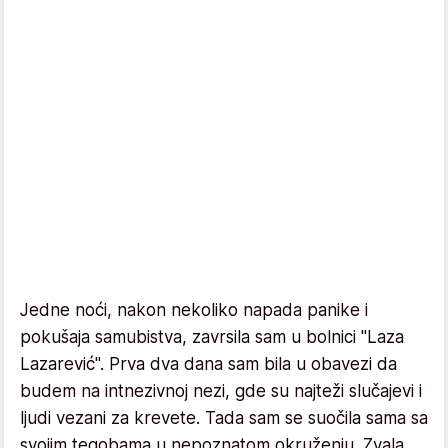
Jedne noći, nakon nekoliko napada panike i
pokušaja samubistva, zavrsila sam u bolnici "Laza
Lazarević". Prva dva dana sam bila u obavezi da
budem na intnezivnoj nezi, gde su najteži slučajevi i
ljudi vezani za krevete. Tada sam se suočila sama sa
svojim tegobama u nepoznatom okruženju. Zvala