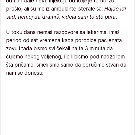
odmah dale neku injekciju od koje je to ubrzo
prošlo, ali su me iz ambulante isterale sa:
Hajde idi
sad, nemoj da dramiš, videla sam to sto puta
.
U toku dana nemaš razgovore sa lekarima, imaš
period od sat vremena kada porodice pacijenata
zovu i tada bismo svi čekali na ta 3 minuta da
čujemo nekog voljenog, i bili bismo pod nadzorom
šta pričamo, smeli smo samo da poručimo stvari da
nam se donesu.