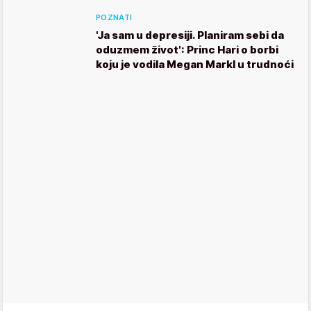
POZNATI
'Ja sam u depresiji. Planiram sebi da
oduzmem život': Princ Hari o borbi
koju je vodila Megan Markl u trudnoći