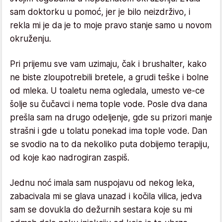
sam doktorku u pomoć, jer je bilo neizdrživo, i
rekla mi je da je to moje pravo stanje samo u novom
okruženju.
Pri prijemu sve vam uzimaju, čak i brushalter, kako
ne biste zloupotrebili bretele, a grudi teške i bolne
od mleka. U toaletu nema ogledala, umesto ve-ce
šolje su čučavci i nema tople vode. Posle dva dana
prešla sam na drugo odeljenje, gde su prizori manje
strašni i gde u tolatu ponekad ima tople vode. Dan
se svodio na to da nekoliko puta dobijemo terapiju,
od koje kao nadrogiran zaspiš.
Jednu noć imala sam nuspojavu od nekog leka,
zabacivala mi se glava unazad i kočila vilica, jedva
sam se dovukla do dežurnih sestara koje su mi