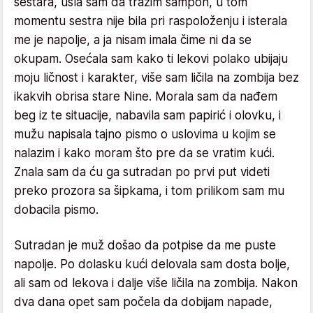
sestara, ušla sam da tražim šampon, u tom
momentu sestra nije bila pri raspoloženju i isterala
me je napolje, a ja nisam imala čime ni da se
okupam. Osećala sam kako ti lekovi polako ubijaju
moju ličnost i karakter, više sam ličila na zombija bez
ikakvih obrisa stare Nine. Morala sam da nađem
beg iz te situacije, nabavila sam papirić i olovku, i
mužu napisala tajno pismo o uslovima u kojim se
nalazim i kako moram što pre da se vratim kući.
Znala sam da ću ga sutradan po prvi put videti
preko prozora sa šipkama, i tom prilikom sam mu
dobacila pismo.
Sutradan je muž došao da potpise da me puste
napolje. Po dolasku kući delovala sam dosta bolje,
ali sam od lekova i dalje više ličila na zombija. Nakon
dva dana opet sam počela da dobijam napade,