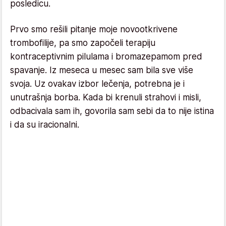
posledicu.
Prvo smo rešili pitanje moje novootkrivene
trombofilije, pa smo započeli terapiju
kontraceptivnim pilulama i bromazepamom pred
spavanje. Iz meseca u mesec sam bila sve više
svoja. Uz ovakav izbor lečenja, potrebna je i
unutrašnja borba. Kada bi krenuli strahovi i misli,
odbacivala sam ih, govorila sam sebi da to nije istina
i da su iracionalni.