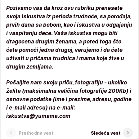
Pozivamo vas da kroz ovu rubriku prenesete
svoja iskustva iz perioda trudnoće, sa porođaja,
prvih dana sa bebom, kao i iskustva u odgajanju
i vaspitanju dece. Vaša iskustva mogu biti
dragocena drugim ženama, a pored toga što
ćete pomoći jedna drugoj, verujemo i da ćete
uživati u pričama trudnica i mama koje žive u
drugim zemljama.
Pošaljite nam svoju priču, fotografiju - ukoliko
želite (maksimalna veličina fotografije 200Kb) i
osnovne podatke (ime i prezime, adresu, godine
i e-mail adresu) na e-mail:
iskustva@yumama.com
Prethodna vest
Sledeća vest