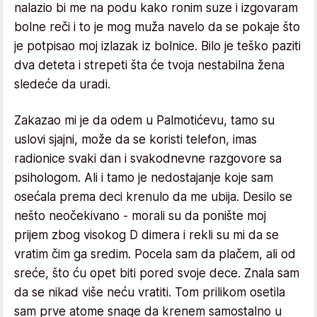
nalazio bi me na podu kako ronim suze i izgovaram
bolne reči i to je mog muža navelo da se pokaje što
je potpisao moj izlazak iz bolnice. Bilo je teško paziti
dva deteta i strepeti šta će tvoja nestabilna žena
sledeće da uradi.
Zakazao mi je da odem u Palmotićevu, tamo su
uslovi sjajni, može da se koristi telefon, imas
radionice svaki dan i svakodnevne razgovore sa
psihologom. Ali i tamo je nedostajanje koje sam
osećala prema deci krenulo da me ubija. Desilo se
nešto neočekivano - morali su da ponište moj
prijem zbog visokog D dimera i rekli su mi da se
vratim čim ga sredim. Pocela sam da plačem, ali od
sreće, što ću opet biti pored svoje dece. Znala sam
da se nikad više neću vratiti. Tom prilikom osetila
sam prve atome snage da krenem samostalno u