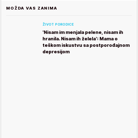
MOŽDA VAS ZANIMA
ŽIVOT PORODICE
'Nisam im menjala pelene, nisam ih
hranila. Nisam ih želela': Mama o
teškom iskustvu sa postporođajnom
depresijom