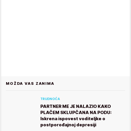
MOŽDA VAS ZANIMA
TRUDNOĆA
PARTNER ME JE NALAZIO KAKO
PLAČEM SKLUPČANA NA PODU:
Iskrena ispovest voditeljke o
postporođajnoj depresiji