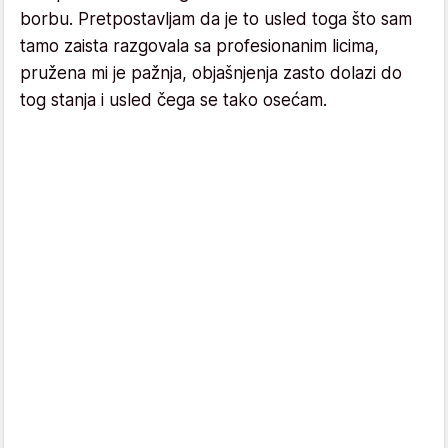
borbu. Pretpostavljam da je to usled toga što sam
tamo zaista razgovala sa profesionanim licima,
pružena mi je pažnja, objašnjenja zasto dolazi do
tog stanja i usled čega se tako osećam.