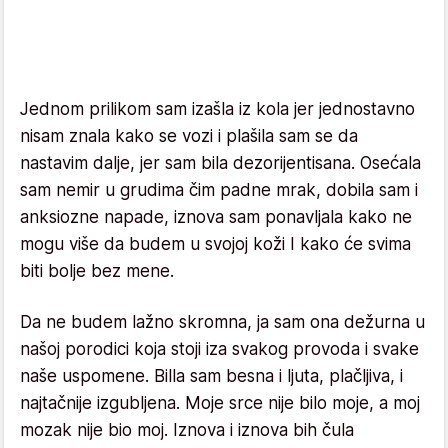
Jednom prilikom sam izašla iz kola jer jednostavno
nisam znala kako se vozi i plašila sam se da
nastavim dalje, jer sam bila dezorijentisana. Osećala
sam nemir u grudima čim padne mrak, dobila sam i
anksiozne napade, iznova sam ponavljala kako ne
mogu više da budem u svojoj koži I kako će svima
biti bolje bez mene.
Da ne budem lažno skromna, ja sam ona dežurna u
našoj porodici koja stoji iza svakog provoda i svake
naše uspomene. Billa sam besna i ljuta, plačljiva, i
najtačnije izgubljena. Moje srce nije bilo moje, a moj
mozak nije bio moj. Iznova i iznova bih čula