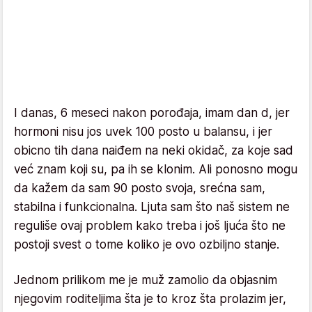
I danas, 6 meseci nakon porođaja, imam dan d, jer
hormoni nisu jos uvek 100 posto u balansu, i jer
obicno tih dana naiđem na neki okidač, za koje sad
već znam koji su, pa ih se klonim. Ali ponosno mogu
da kažem da sam 90 posto svoja, srećna sam,
stabilna i funkcionalna. Ljuta sam što naš sistem ne
reguliše ovaj problem kako treba i još ljuća što ne
postoji svest o tome koliko je ovo ozbiljno stanje.
Jednom prilikom me je muž zamolio da objasnim
njegovim roditeljima šta je to kroz šta prolazim jer,