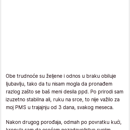
Obe trudnoće su željene i odnos u braku obiluje
ljubavlju, tako da tu nisam mogla da pronađem
razlog zašto se baš meni desila ppd. Po prirodi sam
izuzetno stabilna ali, ruku na srce, to nije važilo za
moj PMS u trajajnju od 3 dana, svakog meseca.
Nakon drugog porođaja, odmah po povratku kući,