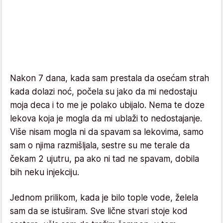
Nakon 7 dana, kada sam prestala da osećam strah
kada dolazi noć, počela su jako da mi nedostaju
moja deca i to me je polako ubijalo. Nema te doze
lekova koja je mogla da mi ublaži to nedostajanje.
Više nisam mogla ni da spavam sa lekovima, samo
sam o njima razmišljala, sestre su me terale da
čekam 2 ujutru, pa ako ni tad ne spavam, dobila
bih neku injekciju.
Jednom prilikom, kada je bilo tople vode, želela
sam da se istuširam. Sve lične stvari stoje kod