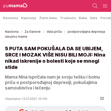
Naslovna
Najnovije
Želim bebu
Trudnoća
Beba
Dete
Porod
Naslovna
Za članove
Vaša priča
postporodjajna depresija
iskustvo mame
5 PUTA SAM POKUŠALA DA SE UBIJEM,
SRCE I MOZAK VIŠE NISU BILI MOJI: Nina
nikad iskrenije o bolesti koje se mnogi
stide
Mama Nina ispričala nam je svoju tešku i bolnu
priču o postporođajnoj depresiji, pokušajima
samoubistva i lečenju.
Objavljeno 13.07.2021. 15:10h