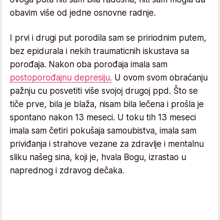
obavim više od jedne osnovne radnje.
I prvi i drugi put porodila sam se pririodnim putem,
bez epidurala i nekih traumaticnih iskustava sa
porođaja. Nakon oba porođaja imala sam
postoporođajnu depresiju.
U ovom svom obraćanju
pažnju cu posvetiti više svojoj drugoj ppd. Što se
tiče prve, bila je blaža, nisam bila lečena i prošla je
spontano nakon 13 meseci. U toku tih 13 meseci
imala sam četiri pokušaja samoubistva, imala sam
priviđanja i strahove vezane za zdravlje i mentalnu
sliku našeg sina, koji je, hvala Bogu, izrastao u
naprednog i zdravog dečaka.