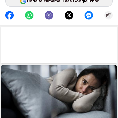
Dodajte Yumama u vaš Google izbor