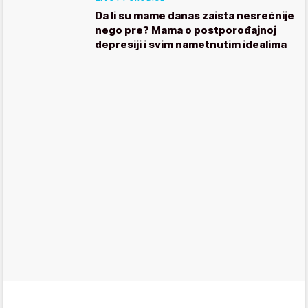
Da li su mame danas zaista nesrećnije
nego pre? Mama o postporođajnoj
depresiji i svim nametnutim idealima