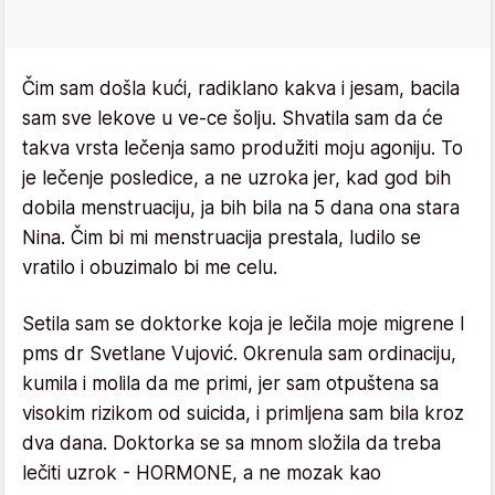
Čim sam došla kući, radiklano kakva i jesam, bacila
sam sve lekove u ve-ce šolju. Shvatila sam da će
takva vrsta lečenja samo produžiti moju agoniju. To
je lečenje posledice, a ne uzroka jer, kad god bih
dobila menstruaciju, ja bih bila na 5 dana ona stara
Nina. Čim bi mi menstruacija prestala, ludilo se
vratilo i obuzimalo bi me celu.
Setila sam se doktorke koja je lečila moje migrene I
pms dr Svetlane Vujović. Okrenula sam ordinaciju,
kumila i molila da me primi, jer sam otpuštena sa
visokim rizikom od suicida, i primljena sam bila kroz
dva dana. Doktorka se sa mnom složila da treba
lečiti uzrok - HORMONE, a ne mozak kao