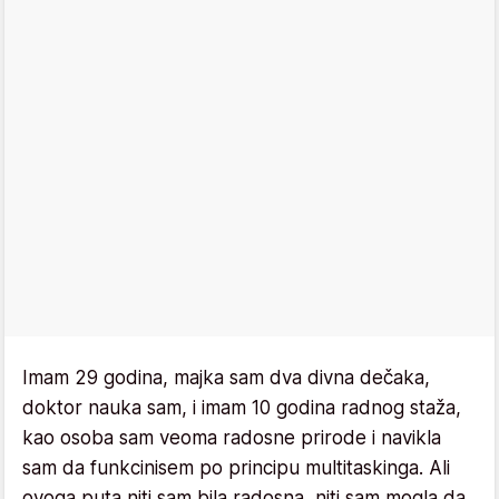
Imam 29 godina, majka sam dva divna dečaka,
doktor nauka sam, i imam 10 godina radnog staža,
kao osoba sam veoma radosne prirode i navikla
sam da funkcinisem po principu multitaskinga. Ali
ovoga puta niti sam bila radosna, niti sam mogla da