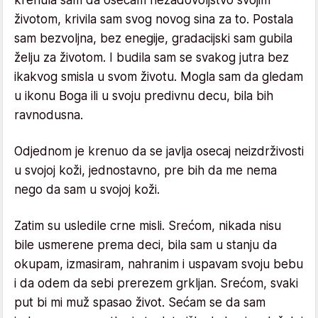
krenula sam da osećam nezadovoljstvo svojim
životom, krivila sam svog novog sina za to. Postala
sam bezvoljna, bez enegije, gradacijski sam gubila
želju za životom. I budila sam se svakog jutra bez
ikakvog smisla u svom životu. Mogla sam da gledam
u ikonu Boga ili u svoju predivnu decu, bila bih
ravnodusna.
Odjednom je krenuo da se javlja osecaj neizdrživosti
u svojoj koži, jednostavno, pre bih da me nema
nego da sam u svojoj koži.
Zatim su usledile crne misli. Srećom, nikada nisu
bile usmerene prema deci, bila sam u stanju da
okupam, izmasiram, nahranim i uspavam svoju bebu
i da odem da sebi prerezem grkljan. Srećom, svaki
put bi mi muž spasao život. Sećam se da sam