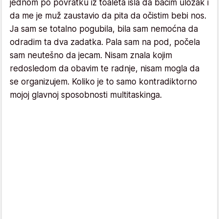
jednom po povratku iz toaleta išla da bacim uložak i
da me je muž zaustavio da pita da očistim bebi nos.
Ja sam se totalno pogubila, bila sam nemoćna da
odradim ta dva zadatka. Pala sam na pod, počela
sam neutešno da jecam. Nisam znala kojim
redosledom da obavim te radnje, nisam mogla da
se organizujem. Koliko je to samo kontradiktorno
mojoj glavnoj sposobnosti multitaskinga.