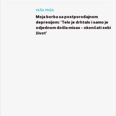
VAŠA PRIČA
Moja borba sa postporođajnom
depresijom: 'Telo je drhtalo i samo je
odjednom došla misao - okončati sebi
život'