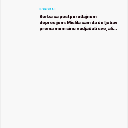
POROĐAJ
Borba sa postporođajnom
depresijom: Mislila sam da će ljubav
prema mom sinu nadjačati sve, ali...