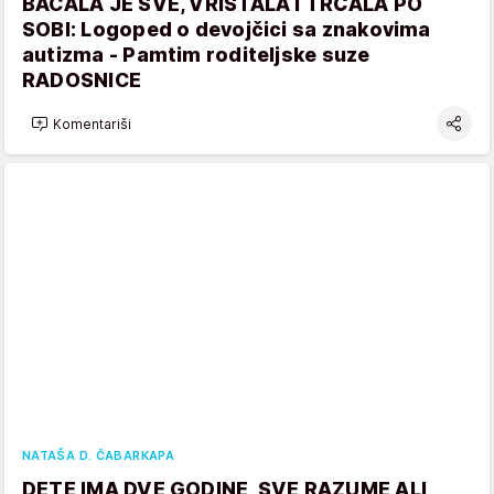
BACALA JE SVE, VRIŠTALA I TRČALA PO
SOBI: Logoped o devojčici sa znakovima
autizma - Pamtim roditeljske suze
RADOSNICE
Komentariši
NATAŠA D. ČABARKAPA
DETE IMA DVE GODINE, SVE RAZUME ALI