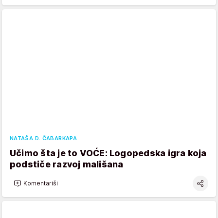
NATAŠA D. ČABARKAPA
Učimo šta je to VOĆE: Logopedska igra koja
podstiče razvoj mališana
Komentariši