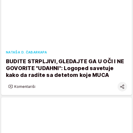
NATAŠA D. ČABARKAPA
BUDITE STRPLJIVI, GLEDAJTE GA U OČI I NE
GOVORITE "UDAHNI": Logoped savetuje
kako da radite sa detetom koje MUCA
Komentariši