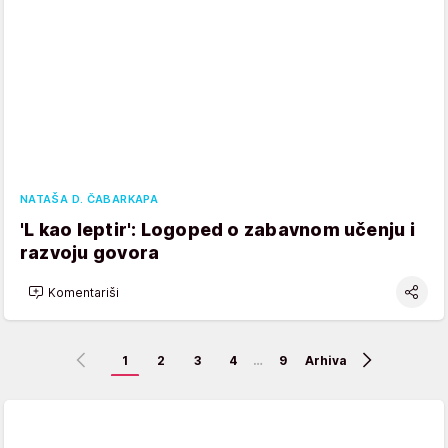
NATAŠA D. ČABARKAPA
'L kao leptir': Logoped o zabavnom učenju i
razvoju govora
Komentariši
1
2
3
4
…
9
Arhiva