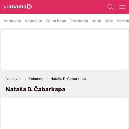
Naslovna
Najnovije
Želim bebu
Trudnoća
Beba
Dete
Porod
Naslovna
Kolumne
Nataša D. Čabarkapa
Nataša D. Čabarkapa