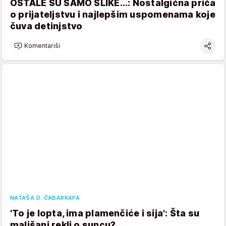
OSTALE SU SAMO SLIKE...: Nostalgična priča
o prijateljstvu i najlepšim uspomenama koje
čuva detinjstvo
Komentariši
NATAŠA D. ČABARKAPA
'To je lopta, ima plamenčiće i sija': Šta su
mališani rekli o suncu?