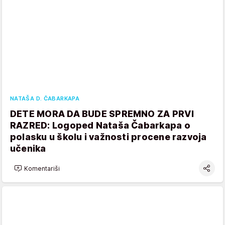
NATAŠA D. ČABARKAPA
DETE MORA DA BUDE SPREMNO ZA PRVI
RAZRED: Logoped Nataša Čabarkapa o
polasku u školu i važnosti procene razvoja
učenika
Komentariši