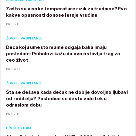
Zašto su visoke temperature rizik za trudnice? Evo
kakve opasnosti donose letnje vrućine
PRE 5 H
ŽIVOT I VASPITANJE
Deca koju umesto mame odgaja baka imaju
posledice: Psiholozi kažu da ovo ostavlja trag za
ceo život
PRE 6 H
ŽIVOT I VASPITANJE
Šta se dešava kada dečak ne dobije dovoljno ljubavi
od roditelja? Posledice se često vide tek u
odraslom dobu
PRE 7 H
UČENJE I IGRA