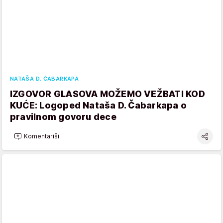
NATAŠA D. ČABARKAPA
IZGOVOR GLASOVA MOŽEMO VEŽBATI KOD
KUĆE: Logoped Nataša D. Čabarkapa o
pravilnom govoru dece
Komentariši