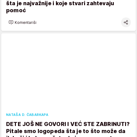
šta je najvažnije i koje stvari zahtevaju
pomoć
Komentariši
NATAŠA D. ČABARKAPA
DETE JOŠ NE GOVORI I VEĆ STE ZABRINUTI?
Pitale smo logopeda šta je to što može da