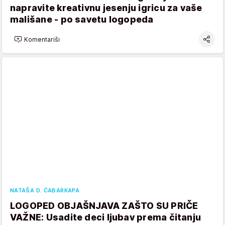
napravite kreativnu jesenju igricu za vaše
mališane - po savetu logopeda
Komentariši
NATAŠA D. ČABARKAPA
LOGOPED OBJAŠNJAVA ZAŠTO SU PRIČE
VAŽNE: Usadite deci ljubav prema čitanju