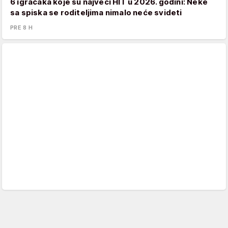
6 igračaka koje su najveći HIT u 2026. godini: Neke
sa spiska se roditeljima nimalo neće svideti
PRE 8 H