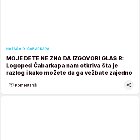
NATAŠA D. ČABARKAPA
MOJE DETE NE ZNA DA IZGOVORI GLAS R:
Logoped Čabarkapa nam otkriva šta je
razlog i kako možete da ga vežbate zajedno
Komentariši