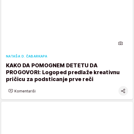
NATAŠA D. ČABARKAPA
KAKO DA POMOGNEM DETETU DA
PROGOVORI: Logoped predlaže kreativnu
pričicu za podsticanje prve reči
Komentariši