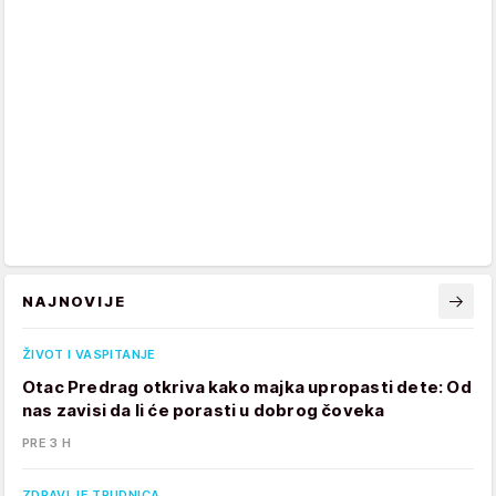
NAJNOVIJE
ŽIVOT I VASPITANJE
Otac Predrag otkriva kako majka upropasti dete: Od
nas zavisi da li će porasti u dobrog čoveka
PRE 3 H
ZDRAVLJE TRUDNICA