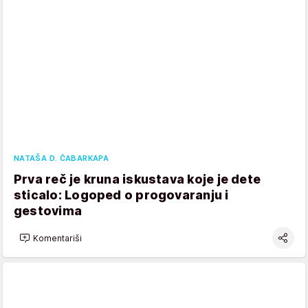
NATAŠA D. ČABARKAPA
Prva reč je kruna iskustava koje je dete
sticalo: Logoped o progovaranju i
gestovima
Komentariši