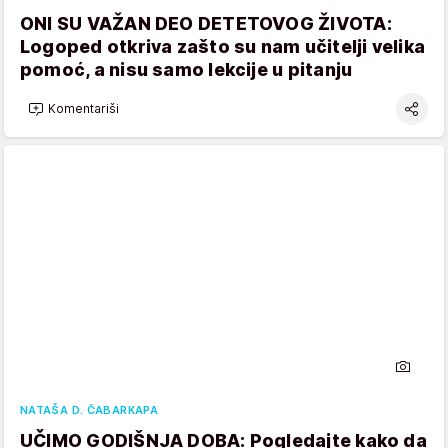
ONI SU VAŽAN DEO DETETOVOG ŽIVOTA:
Logoped otkriva zašto su nam učitelji velika
pomoć, a nisu samo lekcije u pitanju
Komentariši
NATAŠA D. ČABARKAPA
UČIMO GODIŠNJA DOBA: Pogledajte kako da