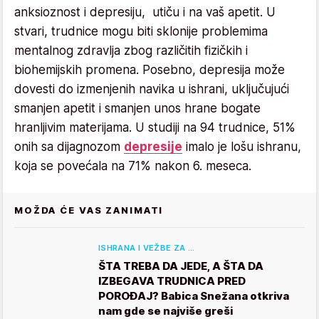
anksioznost i depresiju, utiču i na vaš apetit. U
stvari, trudnice mogu biti sklonije problemima
mentalnog zdravlja zbog različitih fizičkih i
biohemijskih promena. Posebno, depresija može
dovesti do izmenjenih navika u ishrani, uključujući
smanjen apetit i smanjen unos hrane bogate
hranljivim materijama. U studiji na 94 trudnice, 51%
onih sa dijagnozom
depresije
imalo je lošu ishranu,
koja se povećala na 71% nakon 6. meseca.
MOŽDA ĆE VAS ZANIMATI
ISHRANA I VEŽBE ZA …
ŠTA TREBA DA JEDE, A ŠTA DA
IZBEGAVA TRUDNICA PRED
POROĐAJ? Babica Snežana otkriva
nam gde se najviše greši