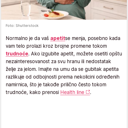
Foto: Shutterstock
Normalno je da vaš
apetit
se menja, posebno kada
vam telo prolazi kroz brojne promene tokom
trudnoće
. Ako izgubite apetit, možete osetiti opštu
nezainteresovanost za svu hranu ili nedostatak
želje za jelom. Imajte na umu da se gubitak apetita
razlikuje od odbojnosti prema nekolicini određenih
namirnica, što je takođe prilično često tokom
trudnoće, kako prenosi
Health line
.