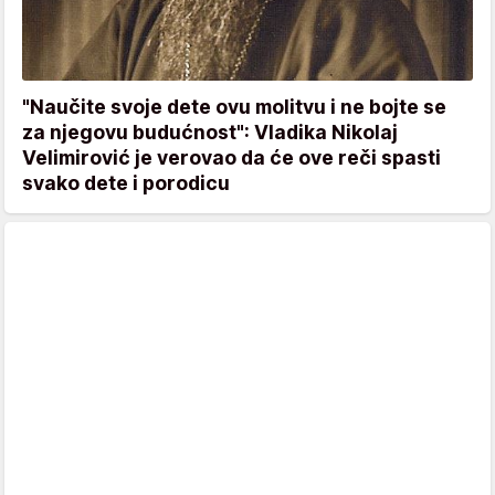
"Naučite svoje dete ovu molitvu i ne bojte se
za njegovu budućnost": Vladika Nikolaj
Velimirović je verovao da će ove reči spasti
svako dete i porodicu