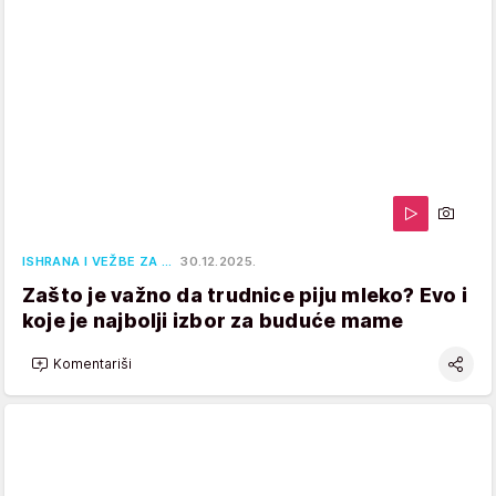
ISHRANA I VEŽBE ZA …
30.12.2025.
Zašto je važno da trudnice piju mleko? Evo i
koje je najbolji izbor za buduće mame
Komentariši