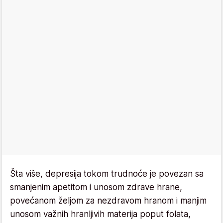
Šta više, depresija tokom trudnoće je povezan sa
smanjenim apetitom i unosom zdrave hrane,
povećanom željom za nezdravom hranom i manjim
unosom važnih hranljivih materija poput folata,