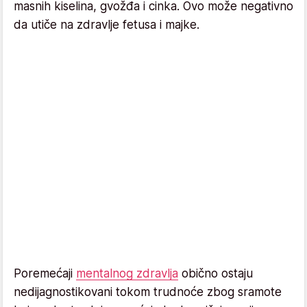
masnih kiselina, gvožđa i cinka. Ovo može negativno
da utiče na zdravlje fetusa i majke.
Poremećaji
mentalnog zdravlja
obično ostaju
nedijagnostikovani tokom trudnoće zbog sramote