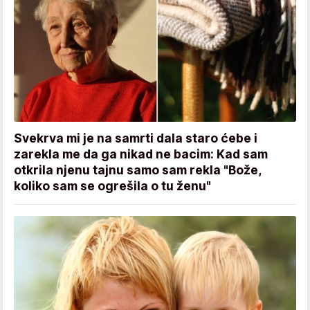
Svekrva mi je na samrti dala staro ćebe i
zarekla me da ga nikad ne bacim: Kad sam
otkrila njenu tajnu samo sam rekla "Bože,
koliko sam se ogrešila o tu ženu"