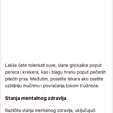
Lakše ćete tolerisati suve, slane grickalice poput
pereca i krekera, kao i blagu hranu poput pečenih
pilećih prsa. Međutim, posetite lekara ako osetite
ozbiljniju mučninu i povraćanja tokom trudnoće.
Stanja mentalnog zdravlja
Različita stanja mentalnog zdravlja, uključujući