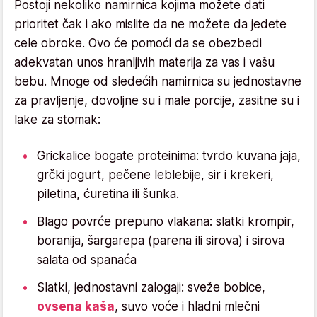
Postoji nekoliko namirnica kojima možete dati
prioritet čak i ako mislite da ne možete da jedete
cele obroke. Ovo će pomoći da se obezbedi
adekvatan unos hranljivih materija za vas i vašu
bebu. Mnoge od sledećih namirnica su jednostavne
za pravljenje, dovoljne su i male porcije, zasitne su i
lake za stomak:
Grickalice bogate proteinima: tvrdo kuvana jaja,
grčki jogurt, pečene leblebije, sir i krekeri,
piletina, ćuretina ili šunka.
Blago povrće prepuno vlakana: slatki krompir,
boranija, šargarepa (parena ili sirova) i sirova
salata od spanaća
Slatki, jednostavni zalogaji: sveže bobice,
ovsena kaša
, suvo voće i hladni mlečni