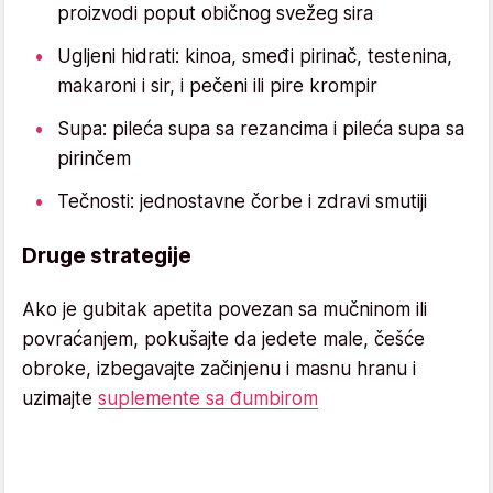
proizvodi poput običnog svežeg sira
Ugljeni hidrati: kinoa, smeđi pirinač, testenina,
makaroni i sir, i pečeni ili pire krompir
Supa: pileća supa sa rezancima i pileća supa sa
pirinčem
Tečnosti: jednostavne čorbe i zdravi smutiji
Druge strategije
Ako je gubitak apetita povezan sa mučninom ili
povraćanjem, pokušajte da jedete male, češće
obroke, izbegavajte začinjenu i masnu hranu i
uzimajte
suplemente sa đumbirom