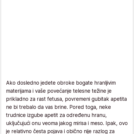
Ako dosledno jedete obroke bogate hranljivim
materijama i vaše povećanje telesne težine je
prikladno za rast fetusa, povremeni gubitak apetita
ne bi trebalo da vas brine. Pored toga, neke
trudnice izgube apetit za određenu hranu,
uključujući onu veoma jakog mirisa i meso. Ipak, ovo
je relativno česta pojava i obično nije razlog za