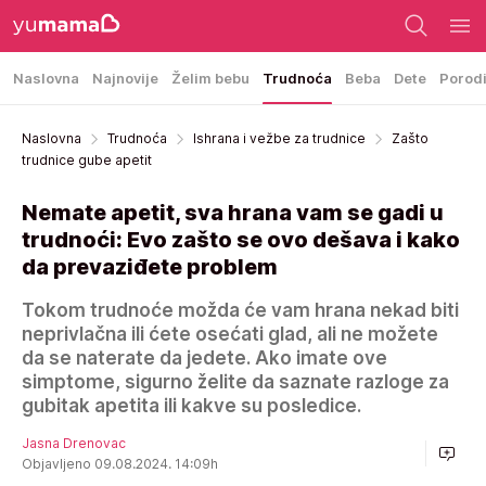
Naslovna
Najnovije
Želim bebu
Trudnoća
Beba
Dete
Porod
Naslovna
Trudnoća
Ishrana i vežbe za trudnice
Zašto
trudnice gube apetit
Nemate apetit, sva hrana vam se gadi u
trudnoći: Evo zašto se ovo dešava i kako
da prevaziđete problem
Tokom trudnoće možda će vam hrana nekad biti
neprivlačna ili ćete osećati glad, ali ne možete
da se naterate da jedete. Ako imate ove
simptome, sigurno želite da saznate razloge za
gubitak apetita ili kakve su posledice.
Jasna Drenovac
Objavljeno 09.08.2024. 14:09h