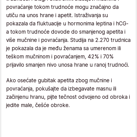
povraćanje tokom trudnoće mogu značajno da
utiču na unos hrane i apetit. Istraživanja su
pokazala da fluktuacije u hormonima leptina i hCG-
a tokom trudnoće dovode do smanjenog apetita i
više mučnine i povraćanja. Studija na 2.270 trudnica
je pokazala da je među ženama sa umerenom ili
teškom mučninom i povraćanjem, 42% i 70%
prijavilo smanjen nivo unosa hrane u ranoj trudnoći.
Ako osećate gubitak apetita zbog mučnine i
povraćanja, pokušajte da izbegavate masnu ili
začinjenu hranu, pijte tečnost odvojeno od obroka i
jedite male, češće obroke.