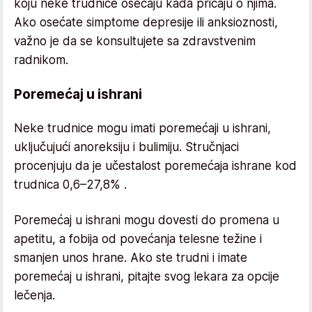
koju neke trudnice osećaju kada pričaju o njima.
Ako osećate simptome depresije ili anksioznosti,
važno je da se konsultujete sa zdravstvenim
radnikom.
Poremećaj u ishrani
Neke trudnice mogu imati poremećaji u ishrani,
uključujući anoreksiju i bulimiju. Stručnjaci
procenjuju da je učestalost poremećaja ishrane kod
trudnica 0,6–27,8% .
Poremećaj u ishrani mogu dovesti do promena u
apetitu, a fobija od povećanja telesne težine i
smanjen unos hrane. Ako ste trudni i imate
poremećaj u ishrani, pitajte svog lekara za opcije
lečenja.