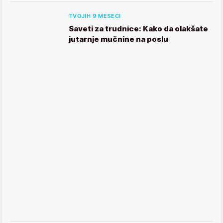
TVOJIH 9 MESECI
Saveti za trudnice: Kako da olakšate
jutarnje mučnine na poslu