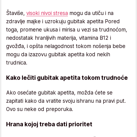
Štaviše,
visoki nivoi stresa
mogu da utiču i na
zdravlje majke i uzrokuju gubitak apetita Pored
toga, promene ukusa i mirisa u vezi sa trudnoćom,
nedostatak hranljivih materija, vitamina B12 i
gvožđa, i opšta nelagodnost tokom nošenja bebe
mogu da izazovu gubitak apetita kod nekih
trudnica.
Kako lečiti gubitak apetita tokom trudnoće
Ako osećate gubitak apetita, možda ćete se
zapitati kako da vratite svoju ishranu na pravi put.
Ovo su neke od preporuka.
Hrana kojoj treba dati prioritet