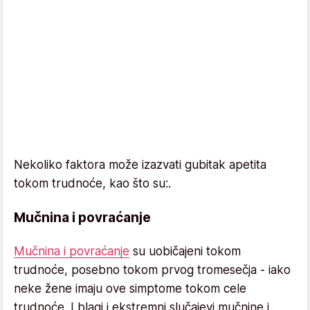
Nekoliko faktora može izazvati gubitak apetita
tokom trudnoće, kao što su:.
Mučnina i povraćanje
Mučnina i povraćanje
su uobičajeni tokom
trudnoće, posebno tokom prvog tromesečja - iako
neke žene imaju ove simptome tokom cele
trudnoće. I blagi i ekstremni slučajevi mučnine i