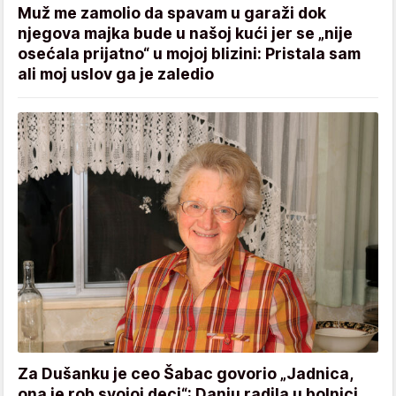
Muž me zamolio da spavam u garaži dok
njegova majka bude u našoj kući jer se „nije
osećala prijatno“ u mojoj blizini: Pristala sam
ali moj uslov ga je zaledio
Za Dušanku je ceo Šabac govorio „Jadnica,
ona je rob svojoj deci“: Danju radila u bolnici,