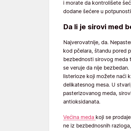
i morate da kontrolišete šeć
dodane šećere u potpunosti
Da li je sirovi med
Najverovatnije, da. Nepaster
kod pčelara, štandu pored put
bezbednosti sirovog meda
se veruje da nije bezbedan.
listerioze koji možete naći 
delikatesnog mesa. U stvari
pasterizovanog meda, sirov
antioksidanata.
Većina meda
koji se prodaj
ne iz bezbednosnih razloga, 