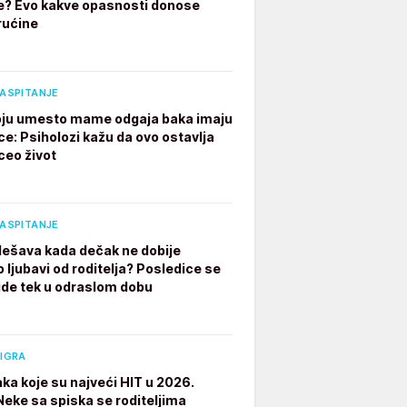
e? Evo kakve opasnosti donose
rućine
VASPITANJE
ju umesto mame odgaja baka imaju
ce: Psiholozi kažu da ovo ostavlja
ceo život
VASPITANJE
dešava kada dečak ne dobije
 ljubavi od roditelja? Posledice se
ide tek u odraslom dobu
 IGRA
aka koje su najveći HIT u 2026.
 Neke sa spiska se roditeljima