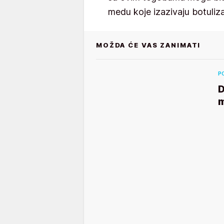
medu koje izazivaju botuliz
MOŽDA ĆE VAS ZANIMATI
P
D