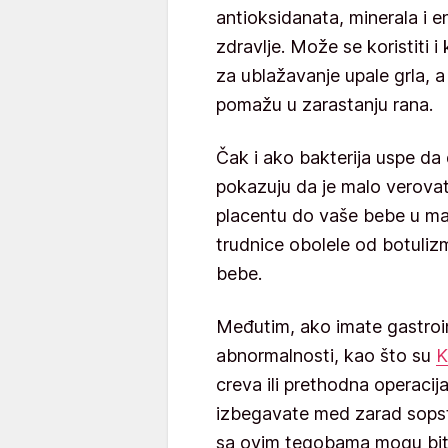
antioksidanata, minerala i e
zdravlje. Može se koristiti i
za ublažavanje upale grla, 
pomažu u zarastanju rana.
Čak i ako bakterija uspe da
pokazuju da je malo verova
placentu do vaše bebe u mat
trudnice obolele od botulizm
bebe.
Međutim, ako imate gastroin
abnormalnosti, kao što su
K
creva ili prethodna operacij
izbegavate med zarad sopstv
sa ovim tegobama mogu biti p