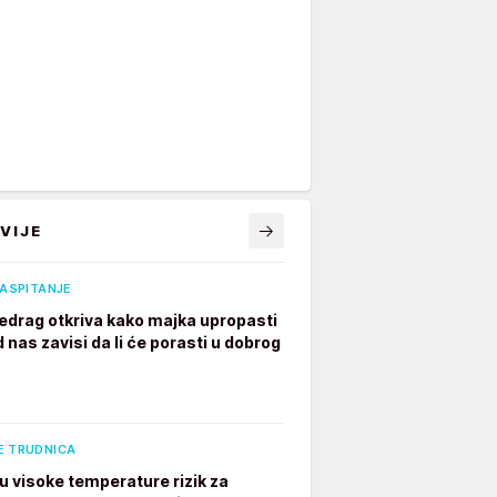
VIJE
VASPITANJE
edrag otkriva kako majka upropasti
 nas zavisi da li će porasti u dobrog
E TRUDNICA
u visoke temperature rizik za