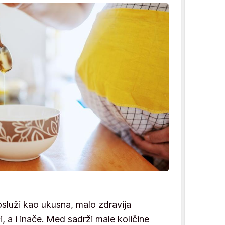
luži kao ukusna, malo zdravija
i, a i inače. Med sadrži male količine