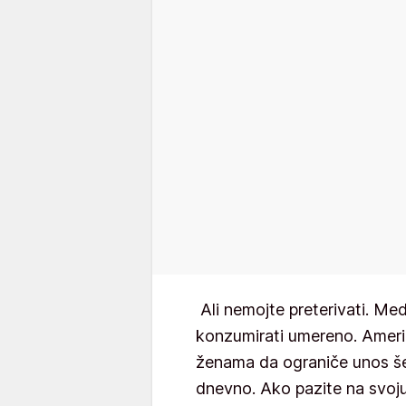
Ali nemojte preterivati. Med 
konzumirati umereno. Ameri
ženama da ograniče unos še
dnevno. Ako pazite na svoju 