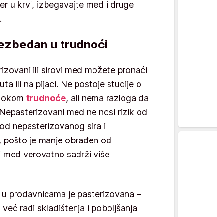
er u krvi, izbegavajte med i druge
.
 bezbedan u trudnoći
izovani ili sirovi med možete pronaći
a ili na pijaci. Ne postoje studije o
 tokom
trudnoće
, ali nema razloga da
 Nepasterizovani med ne nosi rizik od
kod nepasterizovanog sira i
, pošto je manje obrađen od
i med verovatno sadrži više
e u prodavnicama je pasterizovana –
već radi skladištenja i poboljšanja