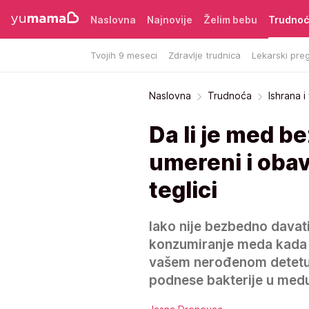
Naslovna
Najnovije
Želim bebu
Trudno
Tvojih 9 meseci
Zdravlje trudnica
Lekarski preg
Naslovna
Trudnoća
Ishrana 
Da li je med b
umereni i obav
teglici
Iako nije bezbedno dava
konzumiranje meda kada s
vašem nerođenom detetu.
podnese bakterije u med