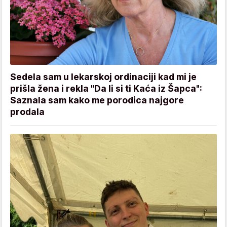
Sedela sam u lekarskoj ordinaciji kad mi je
prišla žena i rekla "Da li si ti Kaća iz Šapca":
Saznala sam kako me porodica najgore
prodala