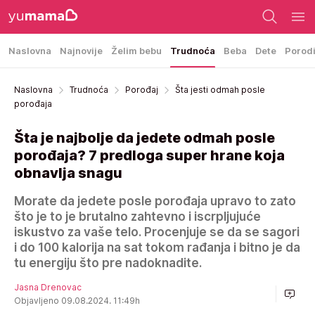
Naslovna
Najnovije
Želim bebu
Trudnoća
Beba
Dete
Porod
Naslovna
Trudnoća
Porođaj
Šta jesti odmah posle
porođaja
Šta je najbolje da jedete odmah posle
porođaja? 7 predloga super hrane koja
obnavlja snagu
Morate da jedete posle porođaja upravo to zato
što je to je brutalno zahtevno i iscrpljujuće
iskustvo za vaše telo. Procenjuje se da se sagori
i do 100 kalorija na sat tokom rađanja i bitno je da
tu energiju što pre nadoknadite.
Jasna Drenovac
Objavljeno 09.08.2024. 11:49h