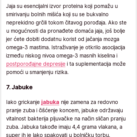
Jaja su esencijalni izvor proteina koji pomažu u
smirivanju bolnih mišića koji su se bukvalno
neprekidno grčili tokom čitavog porođaja. Ako ste
u mogućnosti da pronađete domaća jaja, još bolje
jer ćete dobiti dodatnu korist od jačanja mozga
omega-3 mastima. Istraživanje je otkrilo asocijacija
između niskog nivoa omega-3 masnih kiselina i
postporođajne depresije
i ta suplementacija može
pomoći u smanjenju rizika.
7. Jabuke
Iako grickanje
jabuka
nije zamena za redovno
pranje zuba i čišćenje koncem, jabuke održavaju
vitalnost bakterija pljuvačke na način sličan pranju
zuba. Jabuka takođe imaju 4,4 grama vlakana, a
super ih je lako spakovati u bolničku torbu.