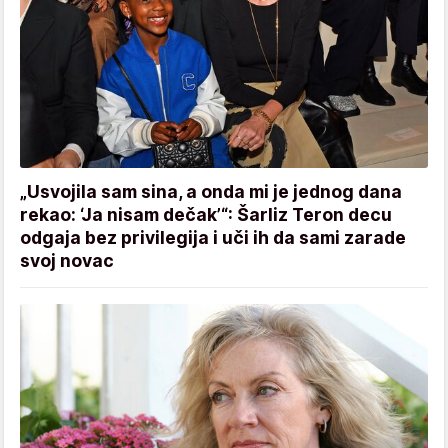
„Usvojila sam sina, a onda mi je jednog dana
rekao: ‘Ja nisam dečak’“: Šarliz Teron decu
odgaja bez privilegija i uči ih da sami zarade
svoj novac