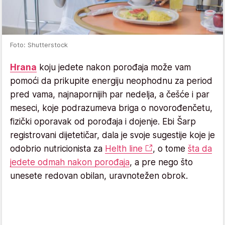
Foto: Shutterstock
Hrana
koju jedete nakon porođaja može vam
pomoći da prikupite energiju neophodnu za period
pred vama, najnapornijih par nedelja, a češće i par
meseci, koje podrazumeva briga o novorođenčetu,
fizički oporavak od porođaja i dojenje. Ebi Šarp
registrovani dijetetičar, dala je svoje sugestije koje je
odobrio nutricionista za
Helth line
, o tome
šta da
jedete odmah nakon porođaja
, a pre nego što
unesete redovan obilan, uravnotežen obrok.