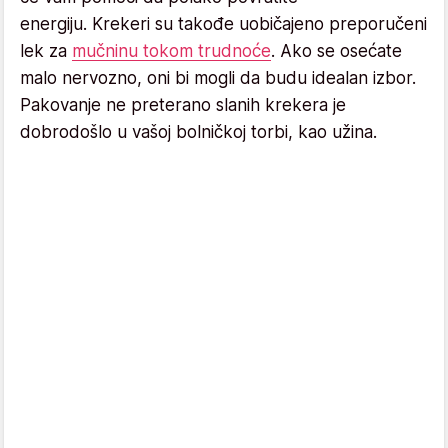
energiju. Krekeri su takođe uobičajeno preporučeni
lek za
mučninu tokom trudnoće
. Ako se osećate
malo nervozno, oni bi mogli da budu idealan izbor.
Pakovanje ne preterano slanih krekera je
dobrodošlo u vašoj bolničkoj torbi, kao užina.