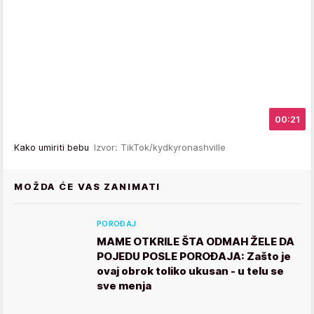
00:21
Kako umiriti bebu
Izvor: TikTok/kydkyronashville
MOŽDA ĆE VAS ZANIMATI
POROĐAJ
MAME OTKRILE ŠTA ODMAH ŽELE DA
POJEDU POSLE POROĐAJA: Zašto je
ovaj obrok toliko ukusan - u telu se
sve menja