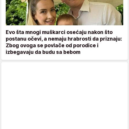
Evo šta mnogi muškarci osećaju nakon što
postanu očevi, a nemaju hrabrosti da priznaju:
Zbog ovoga se povlače od porodice i
izbegavaju da budu sa bebom