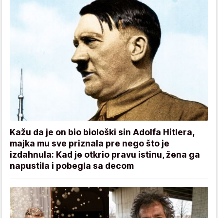
Kažu da je on bio biološki sin Adolfa Hitlera,
majka mu sve priznala pre nego što je
izdahnula: Kad je otkrio pravu istinu, žena ga
napustila i pobegla sa decom