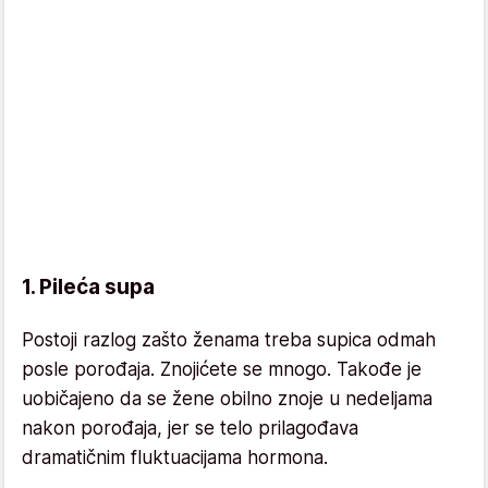
1. Pileća supa
Postoji razlog zašto ženama treba supica odmah
posle porođaja. Znojićete se mnogo. Takođe je
uobičajeno da se žene obilno znoje u nedeljama
nakon porođaja, jer se telo prilagođava
dramatičnim fluktuacijama hormona.