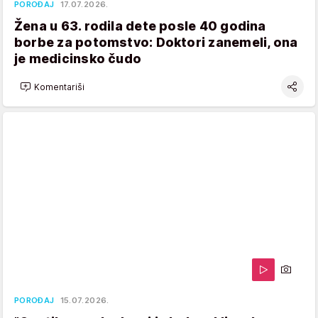
POROĐAJ
17.07.2026.
Žena u 63. rodila dete posle 40 godina
borbe za potomstvo: Doktori zanemeli, ona
je medicinsko čudo
Komentariši
POROĐAJ
15.07.2026.