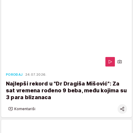
POROĐAJ
24.07.2026.
Najlepši rekord u "Dr Dragiša Mišović": Za
sat vremena rođeno 9 beba, među kojima su
3 para blizanaca
Komentariši