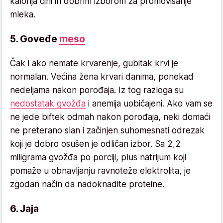
kalorija čini ih dobrim izborom za promovisanje
mleka.
5. Goveđe
meso
Čak i ako nemate krvarenje, gubitak krvi je
normalan. Većina žena krvari danima, ponekad
nedeljama nakon porođaja. Iz tog razloga su
nedostatak gvožđa
i anemija uobičajeni. Ako vam se
ne jede biftek odmah nakon porođaja, neki domaći
ne preterano slan i začinjen suhomesnati odrezak
koji je dobro osušen je odličan izbor. Sa 2,2
miligrama gvožđa po porciji, plus natrijum koji
pomaže u obnavljanju ravnoteže elektrolita, je
zgodan način da nadoknadite proteine.
6. Jaja