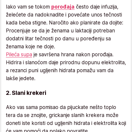
Iako vam se tokom
porođaja
često daje infuzija,
želećete da nadoknadite i povećate unos tečnosti
kada beba stigne. Naročito ako planirate da dojite:
Procenjuje se da je ženama u laktaciji potreban
dodatni litar tečnosti po danu u poređenju sa
ženama koje ne doje.
Pileća supa
je savršena hrana nakon porođaja.
Hidrira i slanoćom daje prirodnu dopunu elektrolita,
a rezanci puni ugljenih hidrata pomažu vam da
lakše jedete.
2. Slani krekeri
Ako vas sama pomisao da pijuckate nešto toplo
tera da se znojite, grickanje slanih krekera može
doneti iste koristi od ugljenih hidrata i elektrolita koji
će vam pomoći da polako povratite