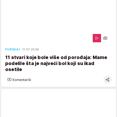
POROĐAJ
17.07.2026.
11 stvari koje bole više od porođaja: Mame
podelile šta je najveći bol koji su ikad
osetile
Komentariši