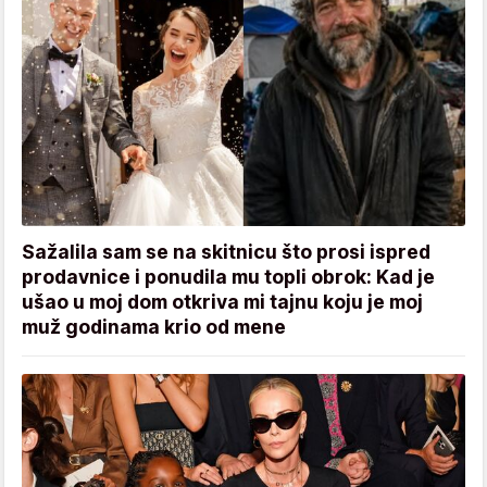
Sažalila sam se na skitnicu što prosi ispred
prodavnice i ponudila mu topli obrok: Kad je
ušao u moj dom otkriva mi tajnu koju je moj
muž godinama krio od mene