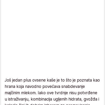
Još jedan plus ovsene kaše je to što je poznata kao
hrana koja navodno povećava snabdevanje
majčinim mlekom. Iako ove tvrdnje nisu potvrđene
u istraživanju, kombinacija ugljenih hidrata, gvožđa i