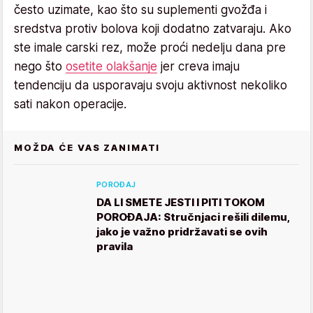
često uzimate, kao što su suplementi gvožđa i
sredstva protiv bolova koji dodatno zatvaraju. Ako
ste imale carski rez, može proći nedelju dana pre
nego što
osetite olakšanje
jer creva imaju
tendenciju da usporavaju svoju aktivnost nekoliko
sati nakon operacije.
MOŽDA ĆE VAS ZANIMATI
POROĐAJ
DA LI SMETE JESTI I PITI TOKOM
POROĐAJA: Stručnjaci rešili dilemu,
jako je važno pridržavati se ovih
pravila