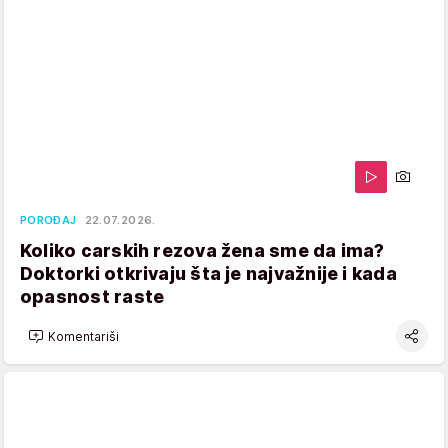
POROĐAJ
22.07.2026.
Koliko carskih rezova žena sme da ima?
Doktorki otkrivaju šta je najvažnije i kada
opasnost raste
Komentariši