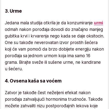
3. Urme
Jedana mala studija otkrila je da konzumiranje
urmi
odmah nakon porođaja dovodi do značajno manjeg
gubitka krvi i krvarenja nego kada se daje oksitocin.
One su takođe neverovatan izvor prostih šećera
koji će vam pomoći da brzo dobijete energiju nakon
porođaja sa jednom urmom koja ima samo 16
grama. Birajte sveže ili sušene urme, ne kandirane
u šećeru.
4. Ovsena kaša sa voćem
Zatvor je takođe čest neželjeni efekat nakon
porođaja zahvaljujući hormonima trudnoće. Takođe
možete zahvaliti nizu postporođajnih lekova koje