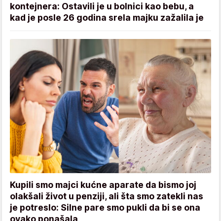
kontejnera: Ostavili je u bolnici kao bebu, a
kad je posle 26 godina srela majku zažalila je
Kupili smo majci kućne aparate da bismo joj
olakšali život u penziji, ali šta smo zatekli nas
je potreslo: Silne pare smo pukli da bi se ona
ovako ponašala