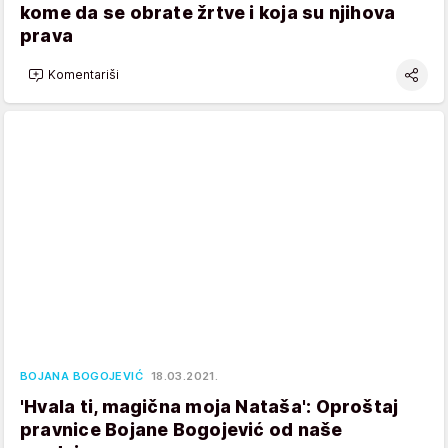
kome da se obrate žrtve i koja su njihova
prava
Komentariši
BOJANA BOGOJEVIĆ
18.03.2021.
'Hvala ti, magična moja Nataša': Oproštaj
pravnice Bojane Bogojević od naše