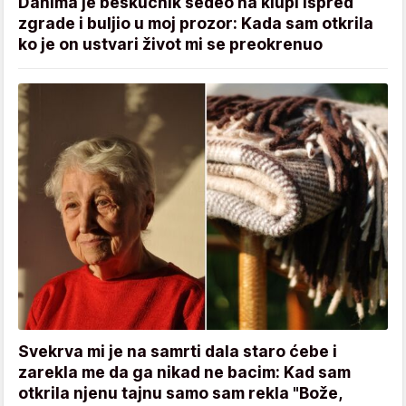
Danima je beskućnik sedeo na klupi ispred
zgrade i buljio u moj prozor: Kada sam otkrila
ko je on ustvari život mi se preokrenuo
Svekrva mi je na samrti dala staro ćebe i
zarekla me da ga nikad ne bacim: Kad sam
otkrila njenu tajnu samo sam rekla "Bože,