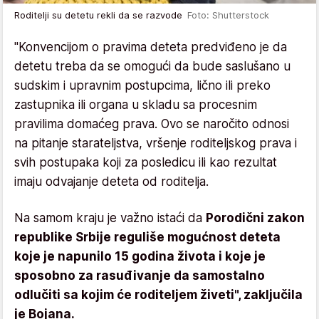
Roditelji su detetu rekli da se razvode
Foto: Shutterstock
"Konvencijom o pravima deteta predviđeno je da
detetu treba da se omogući da bude saslušano u
sudskim i upravnim postupcima, lično ili preko
zastupnika ili organa u skladu sa procesnim
pravilima domaćeg prava. Ovo se naročito odnosi
na pitanje starateljstva, vršenje roditeljskog prava i
svih postupaka koji za posledicu ili kao rezultat
imaju odvajanje deteta od roditelja.
Na samom kraju je važno istaći da
Porodični zakon
republike Srbije reguliše mogućnost deteta
koje je napunilo 15 godina života i koje je
sposobno za rasuđivanje da samostalno
odlučiti sa kojim će roditeljem živeti", zaključila
je Bojana.