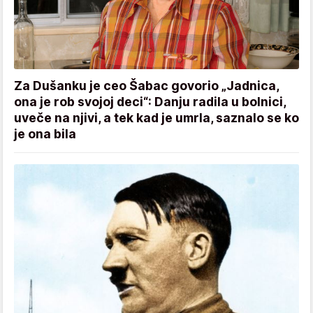
Za Dušanku je ceo Šabac govorio „Jadnica,
ona je rob svojoj deci“: Danju radila u bolnici,
uveče na njivi, a tek kad je umrla, saznalo se ko
je ona bila