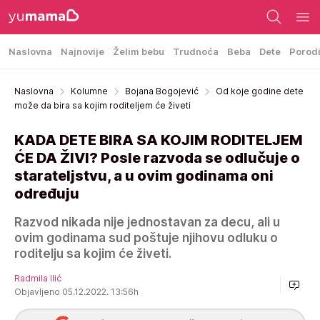
Naslovna
Najnovije
Želim bebu
Trudnoća
Beba
Dete
Porod
Naslovna
Kolumne
Bojana Bogojević
Od koje godine dete
može da bira sa kojim roditeljem će živeti
KADA DETE BIRA SA KOJIM RODITELJEM
ĆE DA ŽIVI? Posle razvoda se odlučuje o
starateljstvu, a u ovim godinama oni
određuju
Razvod nikada nije jednostavan za decu, ali u
ovim godinama sud poštuje njihovu odluku o
roditelju sa kojim će živeti.
Radmila Ilić
Objavljeno 05.12.2022. 13:56h