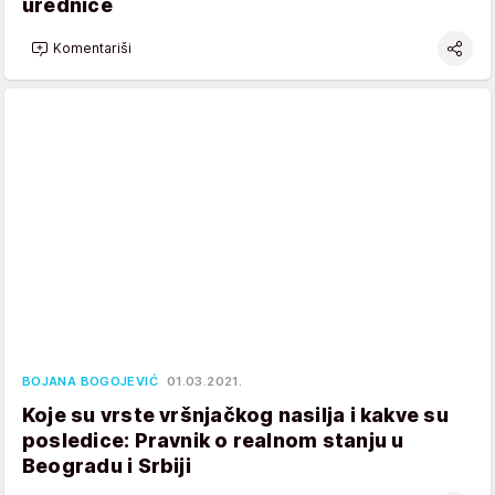
urednice
Komentariši
BOJANA BOGOJEVIĆ
01.03.2021.
Koje su vrste vršnjačkog nasilja i kakve su
posledice: Pravnik o realnom stanju u
Beogradu i Srbiji