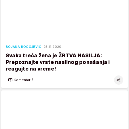
BOJANA BOGOJEVIĆ
25.11.2020.
Svaka treća žena je ŽRTVA NASILJA:
Prepoznajte vrste nasilnog ponašanja i
reagujte na vreme!
Komentariši