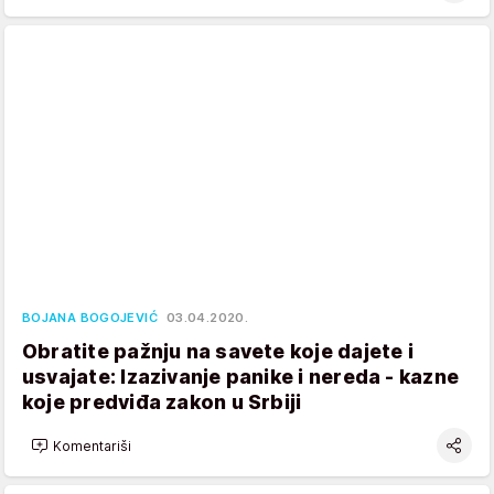
BOJANA BOGOJEVIĆ
03.04.2020.
Obratite pažnju na savete koje dajete i
usvajate: Izazivanje panike i nereda - kazne
koje predviđa zakon u Srbiji
Komentariši