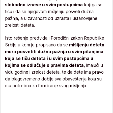
slobodno iznese u svim postupcima
koji ga se
tiču i da se njegovom mišljenju posveti dužna
pažnja, a u zavisnosti od uzrasta i ustanovljene
zrelosti deteta.
Isto rešenje predviđa i Porodični zakon Republike
Srbije u kom je propisano da se
mišljenju deteta
mora posvetiti dužna pažnja u svim pitanjima
koja se tiču deteta i u svim postupcima u
kojima se odlučuje o pravima deteta
, imajući u
vidu godine i zrelost deteta, te da dete ima pravo
da blagovremeno dobije sva obaveštenja koja su
mu potrebna za formiranje svog mišljenja.