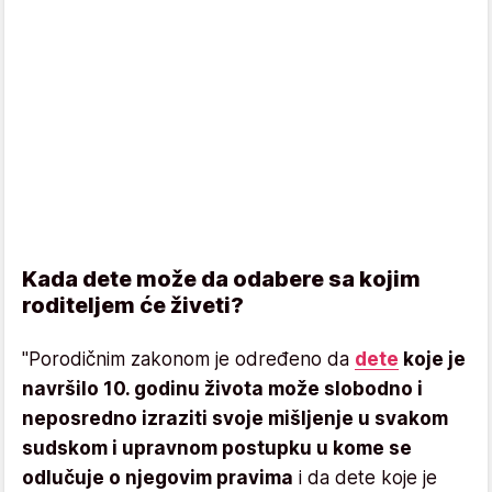
Kada dete može da odabere sa kojim
roditeljem će živeti?
"Porodičnim zakonom je određeno da
dete
koje je
navršilo 10. godinu života može slobodno i
neposredno izraziti svoje mišljenje u svakom
sudskom i upravnom postupku u kome se
odlučuje o njegovim pravima
i da dete koje je