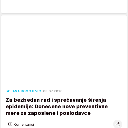
BOJANA BOGOJEVIĆ
08.07.2020.
Za bezbedan rad i sprečavanje širenja
epidemije: Donesene nove preventivne
mere za zaposlene i poslodavce
Komentariši