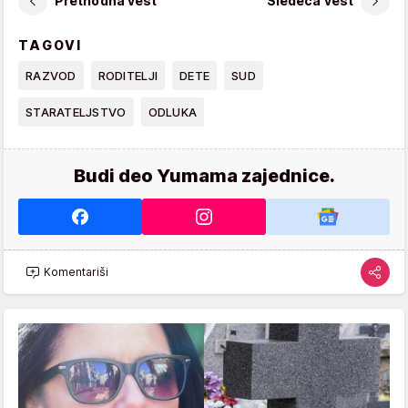
Prethodna vest
Sledeća vest
TAGOVI
RAZVOD
RODITELJI
DETE
SUD
STARATELJSTVO
ODLUKA
Budi deo Yumama zajednice.
Komentariši