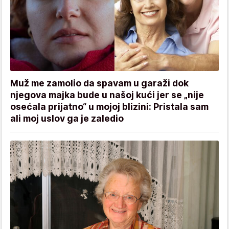
Muž me zamolio da spavam u garaži dok
njegova majka bude u našoj kući jer se „nije
osećala prijatno“ u mojoj blizini: Pristala sam
ali moj uslov ga je zaledio