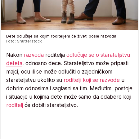
Dete odlučuje sa kojim roditeljem će živeti posle razvoda
Foto: Shutterstock
Nakon
razvoda
roditelja
odlučuje se o starateljstvu
deteta
, odnosno dece. Starateljstvo može pripasti
majci, ocu ili se može odlučiti o zajedničkom
starateljstvu ukoliko su
roditelji koji se razvode
u
dobrim odnosima i saglasni sa tim. Međutim, postoje
i situacije u kojima dete može samo da odabere koji
roditelj
će dobiti starateljstvo.