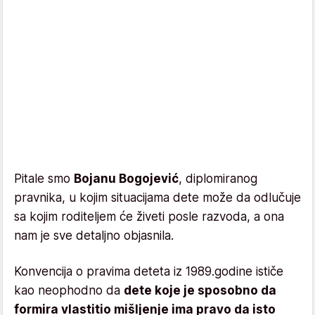
Pitale smo
Bojanu Bogojević
, diplomiranog
pravnika, u kojim situacijama dete može da odlučuje
sa kojim roditeljem će živeti posle razvoda, a ona
nam je sve detaljno objasnila.
Konvencija o pravima deteta iz 1989.godine ističe
kao neophodno da
dete koje je sposobno da
formira vlastitio mišljenje ima pravo da isto