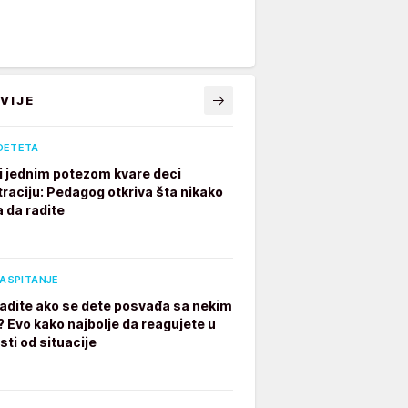
VIJE
DETETA
ji jednim potezom kvare deci
raciju: Pedagog otkriva šta nikako
a da radite
VASPITANJE
radite ako se dete posvađa sa nekim
? Evo kako najbolje da reagujete u
sti od situacije