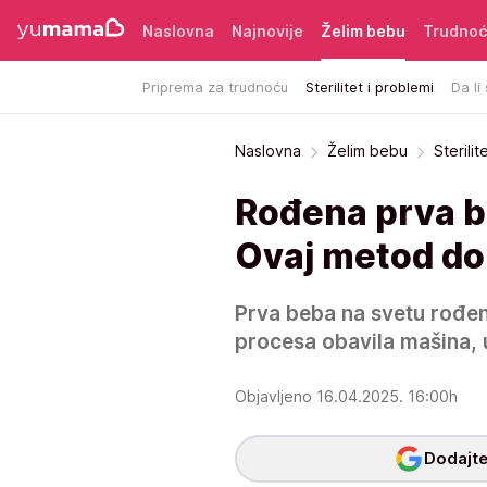
Naslovna
Najnovije
Želim bebu
Trudno
Priprema za trudnoću
Sterilitet i problemi
Da li
Naslovna
Želim bebu
Sterilit
Rođena prva b
Ovaj metod don
Prva beba na svetu rođen
procesa obavila mašina, 
Objavljeno 16.04.2025. 16:00h
Dodajte