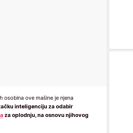
ih osobina ove mašine je njena
ačku inteligenciju za odabir
da
za oplodnju, na osnovu njihovog