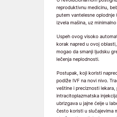
reproduktivnu medicinu, beb
putem vantelesne oplodnje (
izvela mašina, uz minimalno
Uspeh ovog visoko automa
korak napred u ovoj oblasti,
mogao da smanji ljudsku gre
lečenja neplodnosti.
Postupak, koji koristi napre
podiže IVF na novi nivo. Tr
veštine i preciznosti lekar
intracitoplazmatska injekci
ubrizgava u jajne ćeije u la
često koristi u slučajevima 