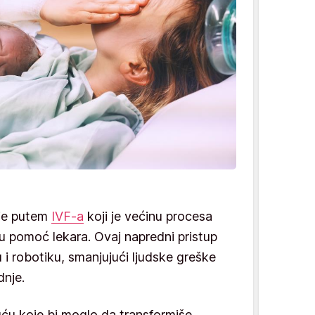
 je putem
IVF-a
koji je većinu procesa
u pomoć lekara. Ovaj napredni pristup
u i robotiku, smanjujući ljudske greške
dnje.
ću koje bi moglo da transformiše