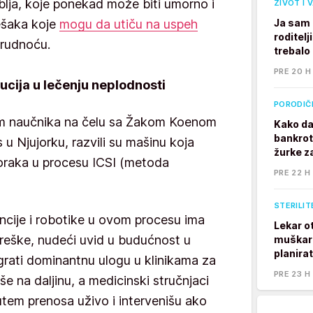
lja, koje ponekad može biti umorno i
ŽIVOT I 
ešaka koje
mogu da utiču na uspeh
Ja sam 
roditelj
trudnoću.
trebalo
PRE 20 H
ucija u lečenju neplodnosti
PORODIČ
 tim naučnika na čelu sa Žakom Koenom
Kako da
bankrot
 u Njujorku, razvili su mašinu koja
žurke z
koraka u procesu ICSI (metoda
PRE 22 H
STERILIT
encije i robotike u ovom procesu ima
Lekar o
 greške, nudeći uvid u budućnost u
muškarc
planira
grati dominantnu ulogu u klinikama za
PRE 23 H
še na daljinu, a medicinski stručnjaci
tem prenosa uživo i intervenišu ako