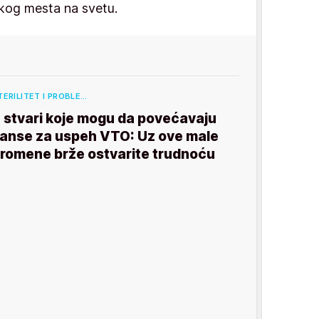
 kog mesta na svetu.
TERILITET I PROBLE…
 stvari koje mogu da povećavaju
anse za uspeh VTO: Uz ove male
romene brže ostvarite trudnoću