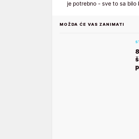
je potrebno - sve to sa bilo
MOŽDA ĆE VAS ZANIMATI
S
8
š
p