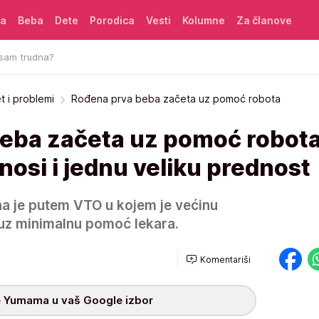
ća
Beba
Dete
Porodica
Vesti
Kolumne
Za članove
 sam trudna?
et i problemi
Rođena prva beba začeta uz pomoć robota
eba začeta uz pomoć robota
osi i jednu veliku prednost
a je putem VTO u kojem je većinu
uz minimalnu pomoć lekara.
Komentariši
 Yumama u vaš Google izbor