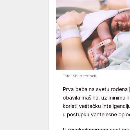
Foto: Shutterstock
Prva beba na svetu rođena
obavila mašina, uz minimaln
koristi veštačku inteligencij
u postupku vantelesne oplo
U revolucionarnom postignu