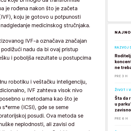
a je rođena nakon što je začeta
IVF), koju je gotovo u potpunosti
 nadgledanje medicinskog stručnjaka.
NAJNO
tizovanog IVF-a označava značajan
RAZVOJ 
 podižući nadu da bi ovaj pristup
Roditel
šku i poboljša rezultate u postupcima
koncent
ne treb
PRE 3 H
dnu robotiku i veštačku inteligenciju,
adicionalno, IVF zahteva visok nivo
ŽIVOT I 
a, posebno u metodama kao što je
Šta da 
u parku
ja s*erme (ICSI), gde se seme
zavisno
boratorijskoj posudi. Ova metoda se
PRE 6 H
muške neplodnosti, ali zavisi od