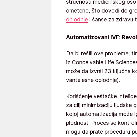
stručnosti medicinskog osob
ometeno, što dovodi do gr
oplodnje
i šanse za zdravu 
Automatizovani IVF: Revol
Da bi rešili ove probleme,
iz Conceivable Life Sciences
može da izvrši 23 ključna 
vantelesne oplodnje).
Korišćenje veštačke intelig
za cilj minimizaciju ljudske
kojoj automatizacija može i
plodnost. Proces se kontroli
mogu da prate proceduru pu