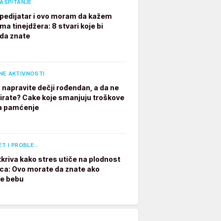
VASPITANJE
pedijatar i ovo moram da kažem
ima tinejdžera: 8 stvari koje bi
 da znate
NE AKTIVNOSTI
 napravite dečji rođendan, a da ne
irate? Cake koje smanjuju troškove
a pamćenje
ET I PROBLE…
tkriva kako stres utiče na plodnost
a: Ovo morate da znate ako
te bebu