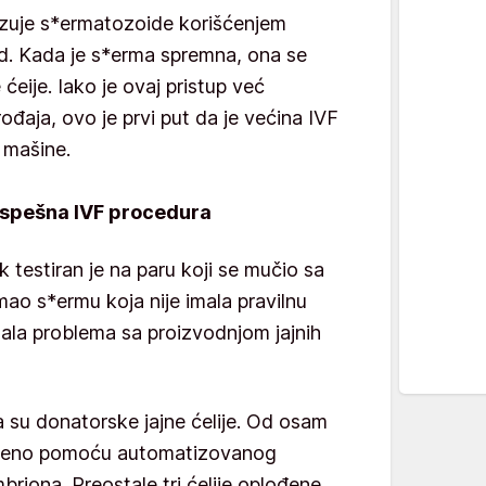
zuje s*ermatozoide korišćenjem
rad. Kada je s*erma spremna, ona se
 ćeije. Iako je ovaj pristup već
ođaja, ovo je prvi put da je većina IVF
 mašine.
 uspešna IVF procedura
 testiran je na paru koji se mučio sa
ao s*ermu koja nije imala pravilnu
mala problema sa proizvodnjom jajnih
a su donatorske jajne ćelije. Od osam
oplođeno pomoću automatizovanog
mbriona. Preostale tri ćelije oplođene