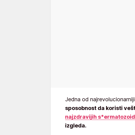
Jedna od najrevolucionarnij
sposobnost da koristi vešt
najzdravijih s*ermatozoi
izgleda.