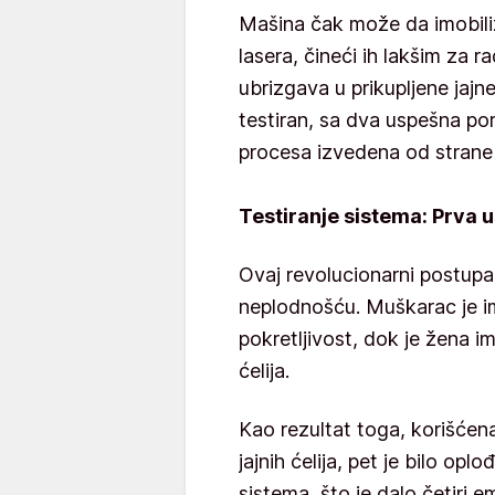
Mašina čak može da imobili
lasera, čineći ih lakšim za 
ubrizgava u prikupljene jajne
testiran, sa dva uspešna por
procesa izvedena od strane
Testiranje sistema: Prva
Ovaj revolucionarni postupak
neplodnošću. Muškarac je im
pokretljivost, dok je žena i
ćelija.
Kao rezultat toga, korišćen
jajnih ćelija, pet je bilo 
sistema, što je dalo četiri e