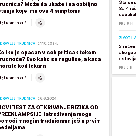
Šta se 
trudnica? Može da ukaže i na ozbiljno
Sa 4 reš
stanje koje ima ova 4 simptoma
sačekal
Komentariši
PRE 6 H
ŽIVOT I 
DRAVLJE TRUDNICA
21.10.2024.
3 rečen
Koliko je opasan visok pritisak tokom
ako ga z
ostavlj
trudnoće? Evo kako se reguliše, a kada
morate kod lekara
PRE 7 H
Komentariši
DRAVLJE TRUDNICA
26.6.2024.
NOVI TEST ZA OTKRIVANJE RIZIKA OD
PREEKLAMPSIJE: Istraživanja mogu
pomoći mnogim trudnicama još u prvim
nedeljama