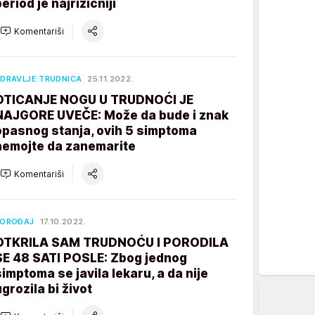
eriod je najrizičniji
Komentariši
DRAVLJE TRUDNICA
25.11.2022.
OTICANJE NOGU U TRUDNOĆI JE
NAJGORE UVEČE: Može da bude i znak
opasnog stanja, ovih 5 simptoma
nemojte da zanemarite
Komentariši
POROĐAJ
17.10.2022.
OTKRILA SAM TRUDNOĆU I PORODILA
SE 48 SATI POSLE: Zbog jednog
simptoma se javila lekaru, a da nije
ugrozila bi život