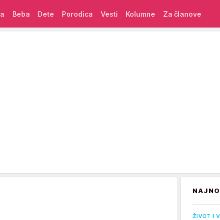
ća
Beba
Dete
Porodica
Vesti
Kolumne
Za članove
NAJNO
ŽIVOT I 