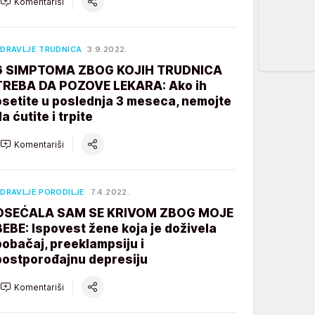
Komentariši
DRAVLJE TRUDNICA
3.9.2022.
6 SIMPTOMA ZBOG KOJIH TRUDNICA
TREBA DA POZOVE LEKARA: Ako ih
osetite u poslednja 3 meseca, nemojte
a ćutite i trpite
Komentariši
DRAVLJE PORODILJE
7.4.2022.
OSEĆALA SAM SE KRIVOM ZBOG MOJE
BEBE: Ispovest žene koja je doživela
pobačaj, preeklampsiju i
postporođajnu depresiju
Komentariši