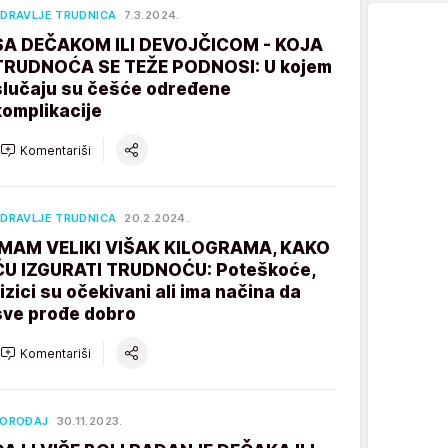
DRAVLJE TRUDNICA
7.3.2024.
SA DEČAKOM ILI DEVOJČICOM - KOJA
TRUDNOĆA SE TEŽE PODNOSI: U kojem
slučaju su češće određene
komplikacije
Komentariši
DRAVLJE TRUDNICA
20.2.2024.
IMAM VELIKI VIŠAK KILOGRAMA, KAKO
ĆU IZGURATI TRUDNOĆU: Poteškoće,
rizici su očekivani ali ima načina da
sve prođe dobro
Komentariši
POROĐAJ
30.11.2023.