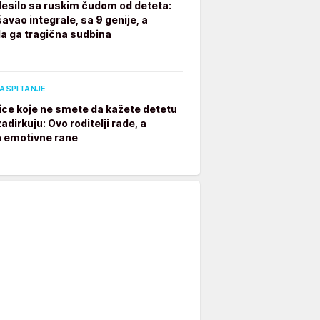
desilo sa ruskim čudom od deteta:
avao integrale, sa 9 genije, a
a ga tragična sudbina
VASPITANJE
ice koje ne smete da kažete detetu
adirkuju: Ovo roditelji rade, a
a emotivne rane