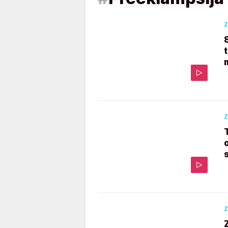
Z
Z
Z