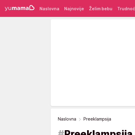
Naslovna
Najnovije
Želim bebu
Trudno
Naslovna
Preeklampsija
#
Preeklampsija