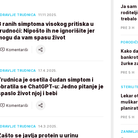
Ja sam 
roditelj
DRAVLJE TRUDNICA
11.11.2025.
trebalo
8 ranih simptoma visokog pritiska u
PRE 3 H
trudnoći: Nipošto ih ne ignorišite jer
mogu da vam spasu život
PORODIČ
Komentariši
Kako da
bankrot
žurke z
DRAVLJE TRUDNICA
17.4.2025.
PRE 5 H
Trudnica je osetila čudan simptom i
obratila se ChatGPT-u: Jedno pitanje je
STERILIT
spaslo život njoj i bebi
Lekar o
muškarc
Komentariši
planira
PRE 5 H
DRAVLJE TRUDNICA
14.3.2025.
ZANIMLJ
Zašto se javlja protein u urinu