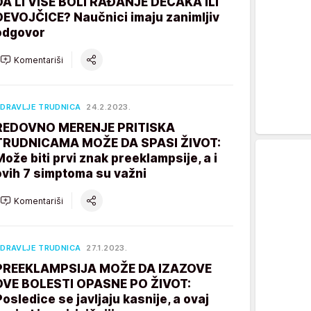
DA LI VIŠE BOLI RAĐANJE DEČAKA ILI
DEVOJČICE? Naučnici imaju zanimljiv
odgovor
Komentariši
DRAVLJE TRUDNICA
24.2.2023.
REDOVNO MERENJE PRITISKA
TRUDNICAMA MOŽE DA SPASI ŽIVOT:
Može biti prvi znak preeklampsije, a i
ovih 7 simptoma su važni
Komentariši
DRAVLJE TRUDNICA
27.1.2023.
PREEKLAMPSIJA MOŽE DA IZAZOVE
DVE BOLESTI OPASNE PO ŽIVOT:
Posledice se javljaju kasnije, a ovaj