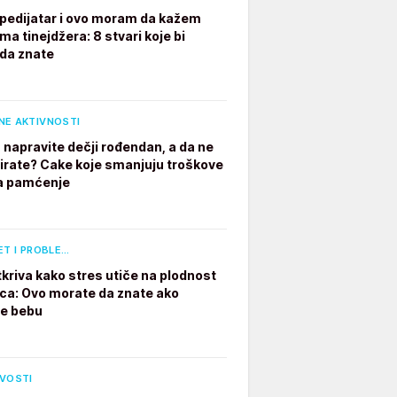
pedijatar i ovo moram da kažem
ima tinejdžera: 8 stvari koje bi
 da znate
NE AKTIVNOSTI
 napravite dečji rođendan, a da ne
irate? Cake koje smanjuju troškove
a pamćenje
ET I PROBLE…
tkriva kako stres utiče na plodnost
a: Ovo morate da znate ako
te bebu
IVOSTI