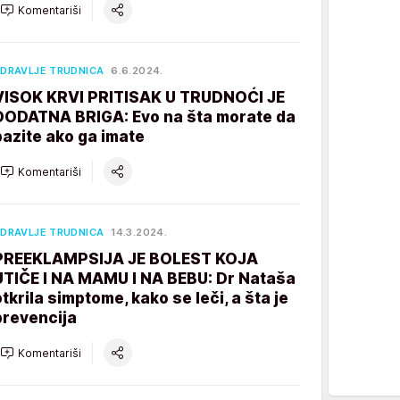
Komentariši
DRAVLJE TRUDNICA
6.6.2024.
VISOK KRVI PRITISAK U TRUDNOĆI JE
DODATNA BRIGA: Evo na šta morate da
pazite ako ga imate
Komentariši
DRAVLJE TRUDNICA
14.3.2024.
PREEKLAMPSIJA JE BOLEST KOJA
UTIČE I NA MAMU I NA BEBU: Dr Nataša
otkrila simptome, kako se leči, a šta je
prevencija
Komentariši