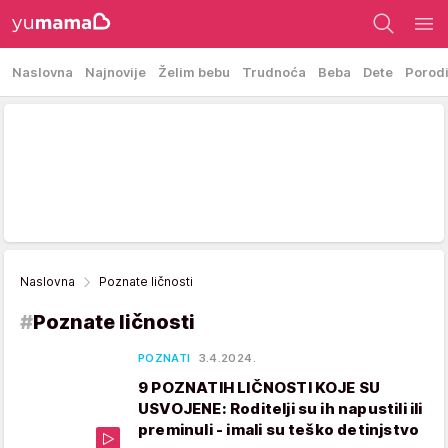
Naslovna
Najnovije
Želim bebu
Trudnoća
Beba
Dete
Porod
Naslovna
Poznate ličnosti
#
Poznate ličnosti
POZNATI
3.4.2024.
9 POZNATIH LIČNOSTI KOJE SU
USVOJENE: Roditelji su ih napustili ili
preminuli - imali su teško detinjstvo