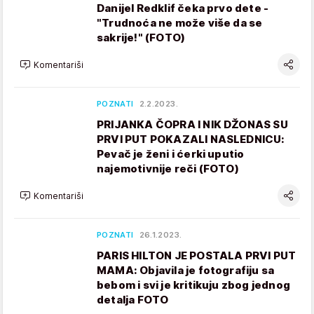
Danijel Redklif čeka prvo dete -
"Trudnoća ne može više da se
sakrije!" (FOTO)
Komentariši
POZNATI
2.2.2023.
PRIJANKA ČOPRA I NIK DŽONAS SU
PRVI PUT POKAZALI NASLEDNICU:
Pevač je ženi i ćerki uputio
najemotivnije reči (FOTO)
Komentariši
POZNATI
26.1.2023.
PARIS HILTON JE POSTALA PRVI PUT
MAMA: Objavila je fotografiju sa
bebom i svi je kritikuju zbog jednog
detalja FOTO