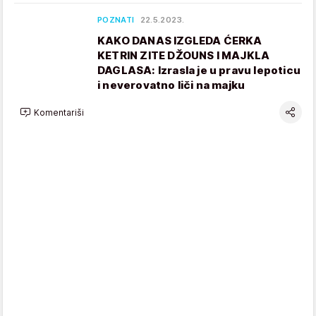
POZNATI
22.5.2023.
KAKO DANAS IZGLEDA ĆERKA
KETRIN ZITE DŽOUNS I MAJKLA
DAGLASA: Izrasla je u pravu lepoticu
i neverovatno liči na majku
Komentariši