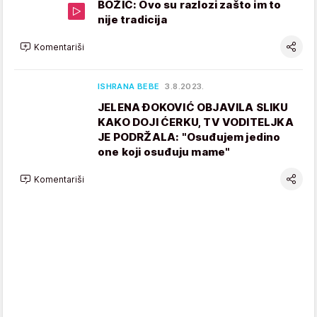
BOŽIĆ: Ovo su razlozi zašto im to
nije tradicija
Komentariši
ISHRANA BEBE
3.8.2023.
JELENA ĐOKOVIĆ OBJAVILA SLIKU
KAKO DOJI ĆERKU, TV VODITELJKA
JE PODRŽALA: "Osuđujem jedino
one koji osuđuju mame"
Komentariši