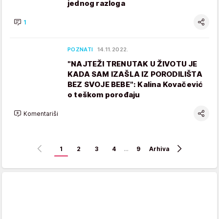
jednog razloga
1
POZNATI
14.11.2022.
"NAJTEŽI TRENUTAK U ŽIVOTU JE
KADA SAM IZAŠLA IZ PORODILIŠTA
BEZ SVOJE BEBE": Kalina Kovačević
o teškom porođaju
Komentariši
1
2
3
4
…
9
Arhiva