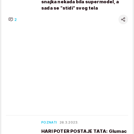
snajka nekada bila supermodel, a
sada se "stidi" svog tela
2
POZNATI
26.3.2023.
HARI POTER POSTAJE TATA: Glumac