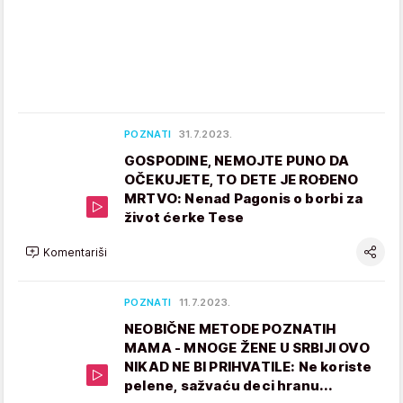
POZNATI
31.7.2023.
GOSPODINE, NEMOJTE PUNO DA
OČEKUJETE, TO DETE JE ROĐENO
MRTVO: Nenad Pagonis o borbi za
život ćerke Tese
Komentariši
POZNATI
11.7.2023.
NEOBIČNE METODE POZNATIH
MAMA - MNOGE ŽENE U SRBIJI OVO
NIKAD NE BI PRIHVATILE: Ne koriste
pelene, sažvaću deci hranu...