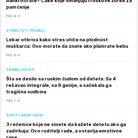
bankrotirate? Cake koje smanjuju troškove žurke za
pamćenje
PRE 6 H
STERILITET I PROBLE…
Lekar otkriva kako stres utiče na plodnost
muškarca: Ovo morate da znate ako planirate bebu
PRE 6 H
ZANIMLJIVOSTI
Šta se desilo sa ruskim čudom od deteta: Sa 4
rešavao integrale, sa 9 genije, a sačekala ga
tragična sudbina
PRE 7 H
ŽIVOT I VASPITANJE
3 rečenice koje ne smete da kažete detetu ako ga
zadirkuju: Ovo roditelji rade, a ostavlja emotivne
rane