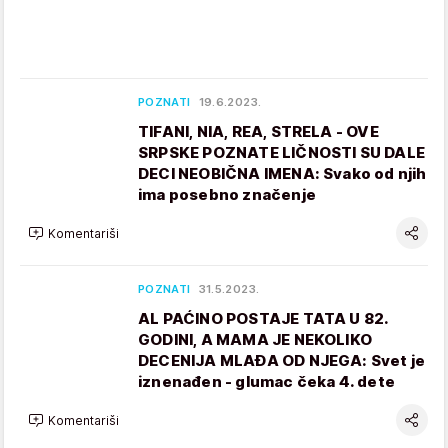
POZNATI
19.6.2023.
TIFANI, NIA, REA, STRELA - OVE
SRPSKE POZNATE LIČNOSTI SU DALE
DECI NEOBIČNA IMENA: Svako od njih
ima posebno značenje
Komentariši
POZNATI
31.5.2023.
AL PAĆINO POSTAJE TATA U 82.
GODINI, A MAMA JE NEKOLIKO
DECENIJA MLAĐA OD NJEGA: Svet je
iznenađen - glumac čeka 4. dete
Komentariši