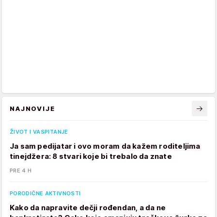
NAJNOVIJE
ŽIVOT I VASPITANJE
Ja sam pedijatar i ovo moram da kažem roditeljima
tinejdžera: 8 stvari koje bi trebalo da znate
PRE 4 H
PORODIČNE AKTIVNOSTI
Kako da napravite dečji rođendan, a da ne