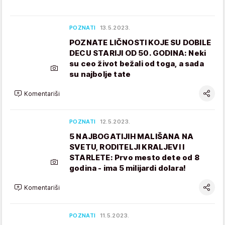
POZNATI
13.5.2023.
POZNATE LIČNOSTI KOJE SU DOBILE
DECU STARIJI OD 50. GODINA: Neki
su ceo život bežali od toga, a sada
su najbolje tate
Komentariši
POZNATI
12.5.2023.
5 NAJBOGATIJIH MALIŠANA NA
SVETU, RODITELJI KRALJEVI I
STARLETE: Prvo mesto dete od 8
godina - ima 5 milijardi dolara!
Komentariši
POZNATI
11.5.2023.