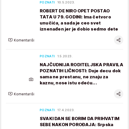
POZNATI
10.5.2023.
ROBERT DE NIRO OPET POSTAO
TATA U 79. GODINI: Ima četvoro
unučića, a sada je ceo svet
iznenađen jer je dobio sedmo dete
Komentariši
POZNATI
1.5.2023.
NAJČUDNIJA RODITELJSKA PRAVILA
POZNATIH LIČNOSTI: Doje decu dok
sama ne prestanu, ne znaju za
kaznu, nose istu odeću...
Komentariši
POZNATI
17.4.2023.
SVAKI DAN SE BORIM DA PRIHVATIM
SEBE NAKON POROĐAJA: Srpska