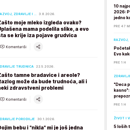
10 najp
2026: P
AZVOJ, ZDRAVLJE I …
3.8.2026.
jedno k
Zašto moje mleko izgleda ovako?
PRE 47 M
Uplašena mama podelila slike, a evo
šta se krije iza pojave grudvica
RAZVOJ, 
Komentariši
Početak
Evo kak
PRE 1 H
DRAVLJE TRUDNICA
22.5.2026.
Zašto tamne bradavice i areole?
ZDRAVLJ
Razlog može da bude trudnoća, ali i
"Deca p
neki zdravstveni problemi
kasno":
prepozn
Komentariši
PRE 1 H
ŽIVOT I 
DRAVLJE PORODILJE
30.1.2026.
5 loših
Dojim bebu i "nikla" mi je još jedna