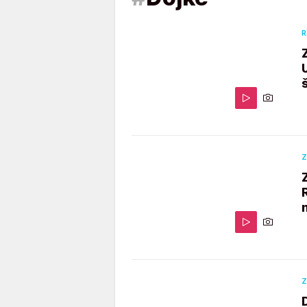
R
Z
Z