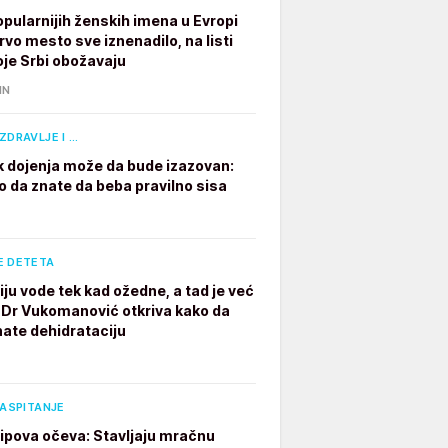
opularnijih ženskih imena u Evropi
rvo mesto sve iznenadilo, na listi
oje Srbi obožavaju
IN
ZDRAVLJE I …
 dojenja može da bude izazovan:
o da znate da beba pravilno sisa
E DETETA
iju vode tek kad ožedne, a tad je već
 Dr Vukomanović otkriva kako da
ate dehidrataciju
VASPITANJE
 tipova očeva: Stavljaju mračnu