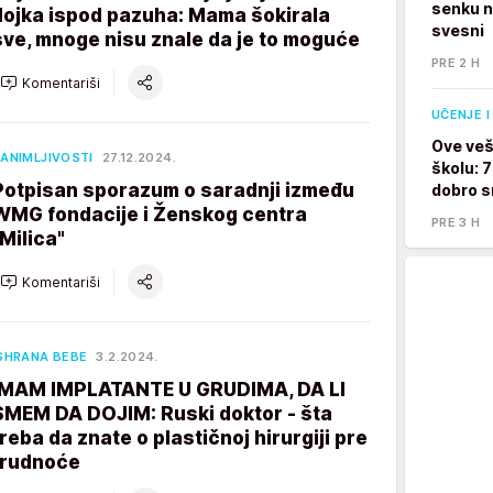
senku na
dojka ispod pazuha: Mama šokirala
svesni
sve, mnoge nisu znale da je to moguće
PRE 2 H
Komentariši
UČENJE I
Ove veš
ANIMLJIVOSTI
27.12.2024.
školu: 
Potpisan sporazum o saradnji između
dobro s
WMG fondacije i Ženskog centra
PRE 3 H
"Milica"
Komentariši
SHRANA BEBE
3.2.2024.
IMAM IMPLATANTE U GRUDIMA, DA LI
SMEM DA DOJIM: Ruski doktor - šta
treba da znate o plastičnoj hirurgiji pre
trudnoće