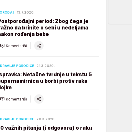
POROĐAJ
13.7.2020.
Postporođajni period: Zbog čega je
važno da brinite o sebi u nedeljama
nakon rođenja bebe
Komentariši
DRAVLJE PORODICE
21.3.2020.
Ispravka: Netačne tvrdnje u tekstu 5
supernamirnica u borbi protiv raka
dojke
Komentariši
DRAVLJE PORODICE
20.3.2020.
10 važnih pitanja (i odgovora) o raku