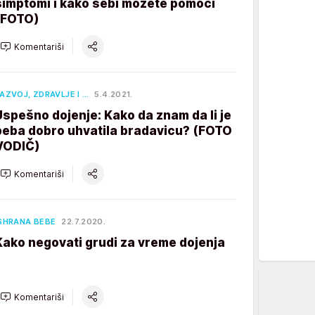
simptomi i kako sebi možete pomoći
(FOTO)
Komentariši
AZVOJ, ZDRAVLJE I …
5.4.2021.
Uspešno dojenje: Kako da znam da li je
beba dobro uhvatila bradavicu? (FOTO
VODIČ)
Komentariši
SHRANA BEBE
22.7.2020.
Kako negovati grudi za vreme dojenja
Komentariši