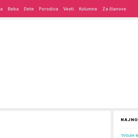
ća
Beba
Dete
Porodica
Vesti
Kolumne
Za članove
NAJNO
TVOJIH 9