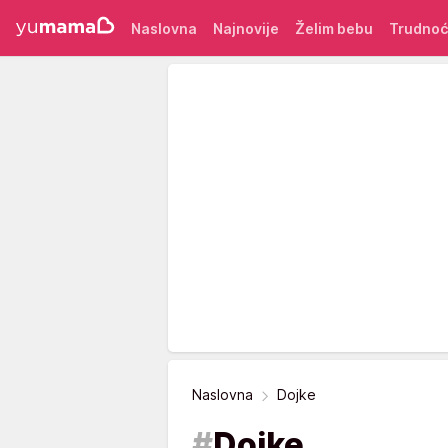
Naslovna
Najnovije
Želim bebu
Trudno
Naslovna
Dojke
#
Dojke