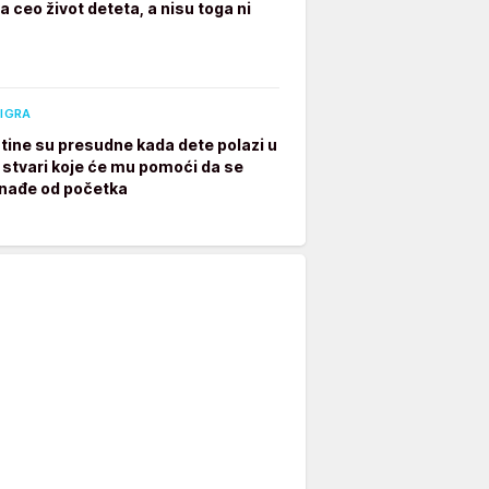
 ceo život deteta, a nisu toga ni
 IGRA
tine su presudne kada dete polazi u
7 stvari koje će mu pomoći da se
nađe od početka