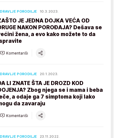
DRAVLJE PORODILJE
10.3.2023.
ZAŠTO JE JEDNA DOJKA VEĆA OD
DRUGE NAKON POROĐAJA? Dešava se
većini žena, a evo kako možete to da
ispravite
Komentariši
DRAVLJE PORODILJE
20.1.2023.
DA LI ZNATE ŠTA JE DROZD KOD
DOJENJA? Zbog njega se i mama i beba
leče, a odaje ga 7 simptoma koji lako
mogu da zavaraju
Komentariši
DRAVLJE PORODILJE
23.11.2022.