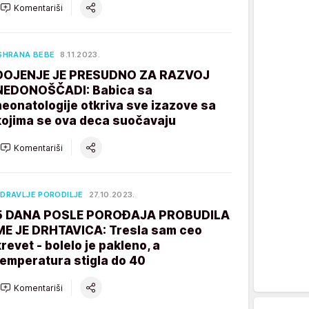
Komentariši
SHRANA BEBE
8.11.2023.
DOJENJE JE PRESUDNO ZA RAZVOJ
NEDONOŠČADI: Babica sa
neonatologije otkriva sve izazove sa
kojima se ova deca suočavaju
Komentariši
DRAVLJE PORODILJE
27.10.2023.
5 DANA POSLE POROĐAJA PROBUDILA
ME JE DRHTAVICA: Tresla sam ceo
krevet - bolelo je pakleno, a
temperatura stigla do 40
Komentariši