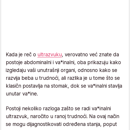
Kada je reč o
ultrazvuku
, verovatno već znate da
postoje abdominalni i va*inalni, oba prikazuju kako
izgledaju vaši unutrašnji organi, odnosno kako se
razvija beba u trudnoći, ali razlika je u tome što se
klasičn postavlja na stomak, dok se va*inalni stavlja
unutar va*ine.
Postoji nekoliko razloga zašto se radi va*inalni
ultrazvuk, naročito u ranoj trudnoći. Na ovaj način
se mogu dijagnostikovati određena stanja, poput