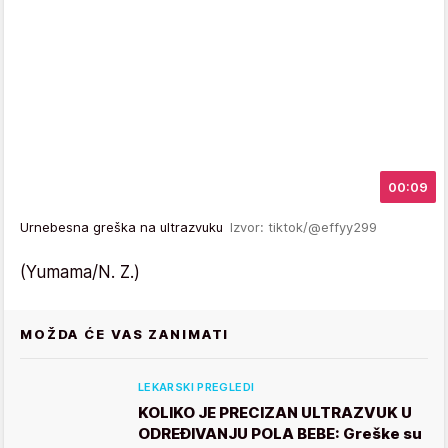
00:09
Urnebesna greška na ultrazvuku
Izvor: tiktok/@effyy299
(Yumama/N. Z.)
MOŽDA ĆE VAS ZANIMATI
LEKARSKI PREGLEDI
KOLIKO JE PRECIZAN ULTRAZVUK U
ODREĐIVANJU POLA BEBE: Greške su