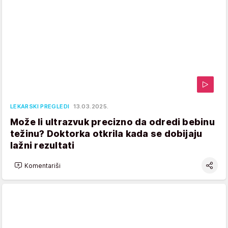
LEKARSKI PREGLEDI
13.03.2025.
Može li ultrazvuk precizno da odredi bebinu
težinu? Doktorka otkrila kada se dobijaju
lažni rezultati
Komentariši