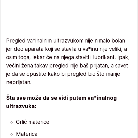
Pregled va*inalnim ultrazvukom nije nimalo bolan
jer deo aparata koji se stavlja u va*inu nije veliki, a
osim toga, lekar će na njega staviti i lubrikant. Ipak,
većini žena takav pregled nije baš prijatan, a savet
je da se opustite kako bi pregled bio što manje
neprijatan.
Šta sve može da se vidi putem va*inalnog
ultrazvuka:
Grlić materice
Materica