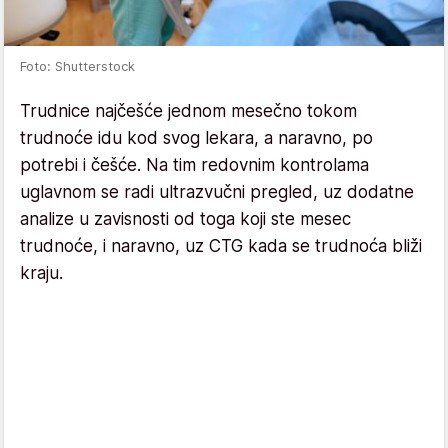
Foto: Shutterstock
Trudnice najčešće jednom mesečno tokom
trudnoće idu kod svog lekara, a naravno, po
potrebi i češće. Na tim redovnim kontrolama
uglavnom se radi ultrazvučni pregled, uz dodatne
analize u zavisnosti od toga koji ste mesec
trudnoće, i naravno, uz CTG kada se trudnoća bliži
kraju.