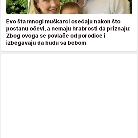
Evo šta mnogi muškarci osećaju nakon što
postanu očevi, a nemaju hrabrosti da priznaju:
Zbog ovoga se povlače od porodice i
izbegavaju da budu sa bebom