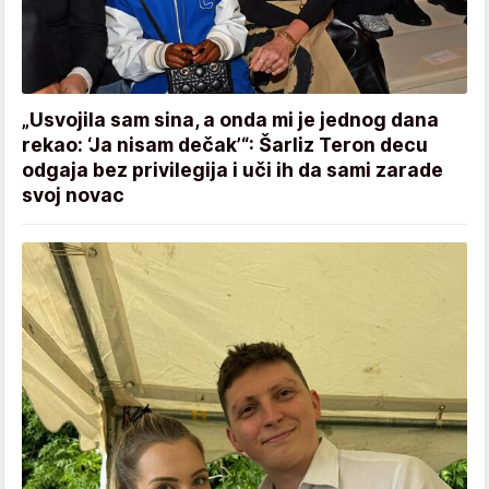
„Usvojila sam sina, a onda mi je jednog dana
rekao: ‘Ja nisam dečak’“: Šarliz Teron decu
odgaja bez privilegija i uči ih da sami zarade
svoj novac