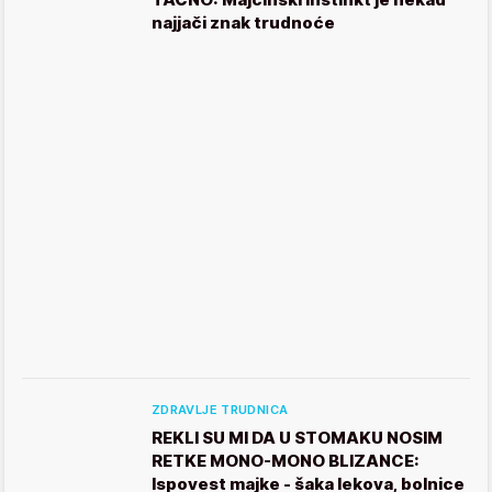
najjači znak trudnoće
ZDRAVLJE TRUDNICA
REKLI SU MI DA U STOMAKU NOSIM
RETKE MONO-MONO BLIZANCE:
Ispovest majke - šaka lekova, bolnice