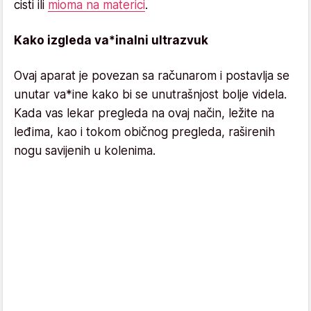
cisti ili
mioma na materici
.
Kako izgleda va*inalni ultrazvuk
Ovaj aparat je povezan sa računarom i postavlja se
unutar va*ine kako bi se unutrašnjost bolje videla.
Kada vas lekar pregleda na ovaj način, ležite na
leđima, kao i tokom običnog pregleda, raširenih
nogu savijenih u kolenima.