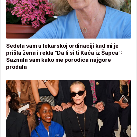
Sedela sam u lekarskoj ordinaciji kad mi je
prišla žena i rekla "Da li si ti Kaća iz Šapca":
Saznala sam kako me porodica najgore
prodala