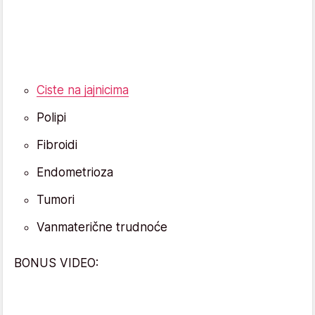
Ciste na jajnicima
Polipi
Fibroidi
Endometrioza
Tumori
Vanmaterične trudnoće
BONUS VIDEO: