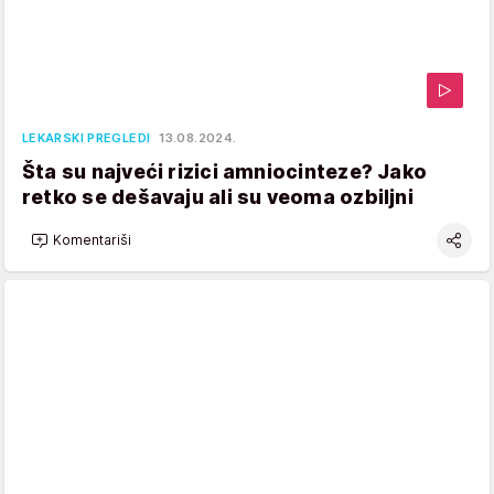
LEKARSKI PREGLEDI
13.08.2024.
Šta su najveći rizici amniocinteze? Jako
retko se dešavaju ali su veoma ozbiljni
Komentariši