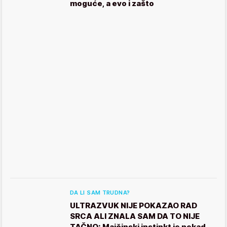
moguće, a evo i zašto
DA LI SAM TRUDNA?
ULTRAZVUK NIJE POKAZAO RAD
SRCA ALI ZNALA SAM DA TO NIJE
TAČNO: Majčinski instinkt je nekad