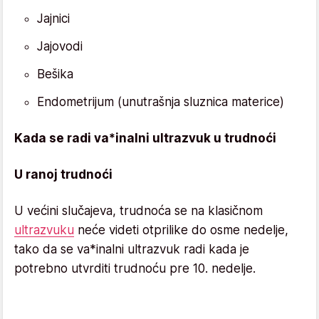
Jajnici
Jajovodi
Bešika
Endometrijum (unutrašnja sluznica materice)
Kada se radi va*inalni ultrazvuk u trudnoći
U ranoj trudnoći
U većini slučajeva, trudnoća se na klasičnom
ultrazvuku
neće videti otprilike do osme nedelje,
tako da se va*inalni ultrazvuk radi kada je
potrebno utvrditi trudnoću pre 10. nedelje.