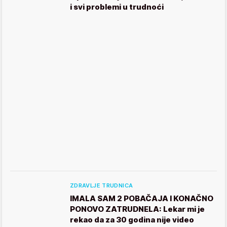
i svi problemi u trudnoći
ZDRAVLJE TRUDNICA
IMALA SAM 2 POBAČAJA I KONAČNO
PONOVO ZATRUDNELA: Lekar mi je
rekao da za 30 godina nije video