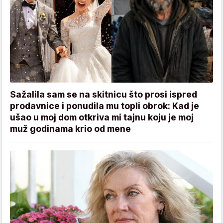
Sažalila sam se na skitnicu što prosi ispred
prodavnice i ponudila mu topli obrok: Kad je
ušao u moj dom otkriva mi tajnu koju je moj
muž godinama krio od mene