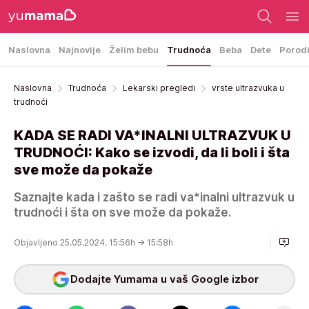
Naslovna
Najnovije
Želim bebu
Trudnoća
Beba
Dete
Porod
Naslovna
Trudnoća
Lekarski pregledi
vrste ultrazvuka u
trudnoći
KADA SE RADI VA*INALNI ULTRAZVUK U
TRUDNOĆI: Kako se izvodi, da li boli i šta
sve može da pokaže
Saznajte kada i zašto se radi va*inalni ultrazvuk u
trudnoći i šta on sve može da pokaže.
Objavljeno 25.05.2024. 15:56h
→ 15:58h
Dodajte Yumama u vaš Google izbor