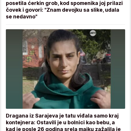
posetila ćerkin grob, kod spomenika joj prilazi
čovek i govori: "Znam devojku sa slike, udala
se nedavno"
Dragana iz Sarajeva je tatu viđala samo kraj
kontejnera: Ostavili je u bolnici kao bebu, a
kad je posle 26 godina srela majku zažalila je