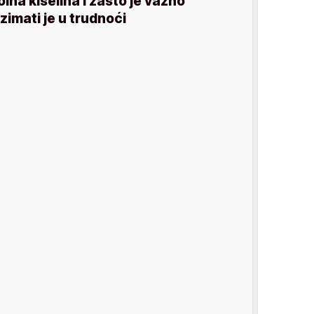
olna kiselina i zašto je važno
zimati je u trudnoći