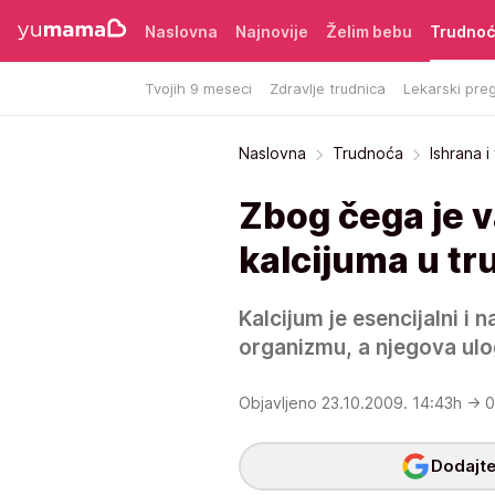
Naslovna
Najnovije
Želim bebu
Trudno
Tvojih 9 meseci
Zdravlje trudnica
Lekarski preg
Naslovna
Trudnoća
Ishrana 
Zbog čega je 
kalcijuma u tr
Kalcijum je esencijalni i 
organizmu, a njegova ulog
Objavljeno 23.10.2009. 14:43h
→ 0
Dodajte