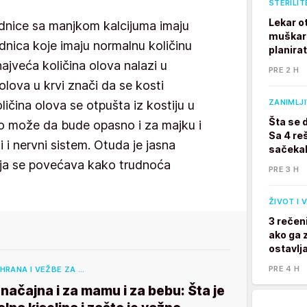
STERILIT
Lekar o
udnice sa manjkom kalcijuma imaju
muškarc
udnica koje imaju normalnu količinu
planira
ajveća količina olova nalazi u
PRE 2 H
lova u krvi znači da se kosti
ZANIMLJ
ičina olova se otpušta iz kostiju u
Šta se 
to može da bude opasno i za majku i
Sa 4 reš
 i nervni sistem. Otuda je jasna
sačekal
oja se povećava kako trudnoća
PRE 3 H
ŽIVOT I 
3 rečen
ako ga z
ostavlj
PRE 4 H
SHRANA I VEŽBE ZA …
načajna i za mamu i za bebu: Šta je