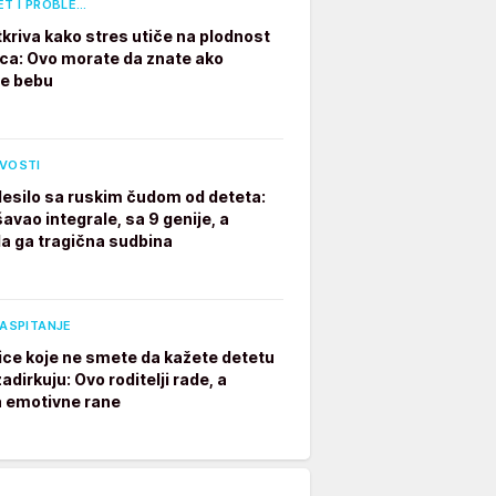
ET I PROBLE…
tkriva kako stres utiče na plodnost
a: Ovo morate da znate ako
te bebu
IVOSTI
desilo sa ruskim čudom od deteta:
avao integrale, sa 9 genije, a
a ga tragična sudbina
VASPITANJE
ice koje ne smete da kažete detetu
adirkuju: Ovo roditelji rade, a
a emotivne rane