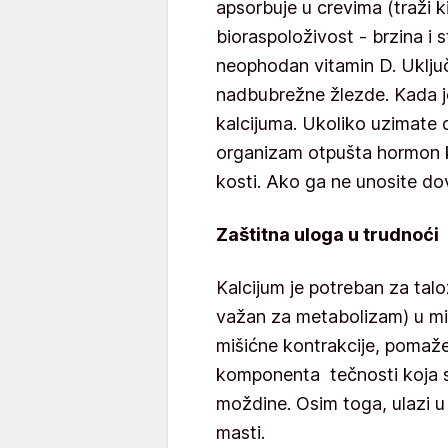
apsorbuje u crevima (traži k
bioraspoloživost - brzina i s
neophodan vitamin D. Uključ
nadbubrežne žlezde. Kada je
kalcijuma. Ukoliko uzimate 
organizam otpušta hormon ka
kosti. Ako ga ne unosite dovo
Zaštitna uloga u trudnoći
Kalcijum je potreban za talo
važan za metabolizam) u miš
mišićne kontrakcije, pomaže 
komponenta tečnosti koja s
moždine. Osim toga, ulazi u
masti.