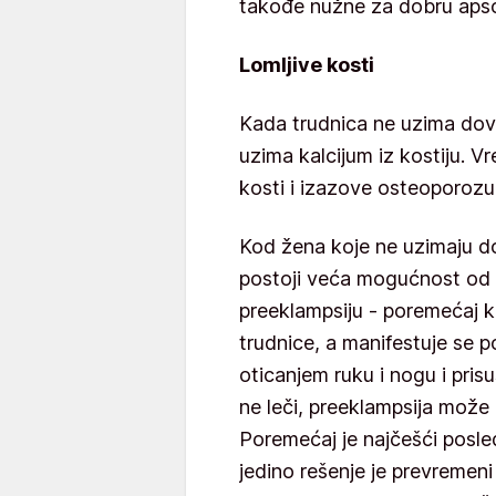
takođe nužne za dobru apsor
Lomljive kosti
Kada trudnica ne uzima dovo
uzima kalcijum iz kostiju. 
kosti i izazove osteoporozu, 
Kod žena koje ne uzimaju d
postoji veća mogućnost od 
preeklampsiju - poremećaj k
trudnice, a manifestuje se 
oticanjem ruku i nogu i pris
ne leči, preeklampsija može 
Poremećaj je najčešći posled
jedino rešenje je prevremeni