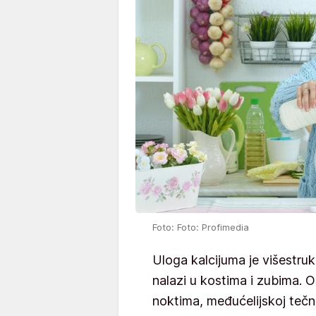
Foto: Foto: Profimedia
Uloga kalcijuma je višestru
nalazi u kostima i zubima. O
noktima, međućelijskoj tečn