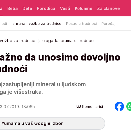
ća
Beba
Dete
Porodica
Vesti
Kolumne
Za članove
ledi
Ishrana i vežbe za trudnice
Posao u trudnoći
Porođaj
i vežbe za trudnice
uloga-kalcijuma-u-trudnoci
važno da unosimo dovoljno
udnoći
najzastupljeniji mineral u ljudskom
a je višestruka.
3.07.2019. 18:06h
Komentariši
 Yumama u vaš Google izbor