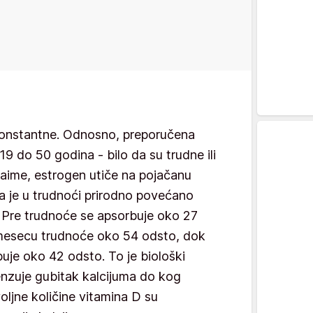
konstantne. Odnosno, preporučena
9 do 50 godina - bilo da su trudne ili
Naime, estrogen utiče na pojačanu
da je u trudnoći prirodno povećano
. Pre trudnoće se apsorbuje oko 27
mesecu trudnoće oko 54 odsto, dok
uje oko 42 odsto. To je biološki
nzuje gubitak kalcijuma do kog
ljne količine vitamina D su