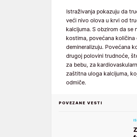
Istraživanja pokazuju da tr
veći nivo olova u krvi od tr
kalcijuma. S obzirom da se n
kostima, povećana količina o
demineralizuju. Povećana kol
drugoj polovini trudnoće, š
za bebu, za kardiovaskularni
zaštitna uloga kalcijuma, k
odmiče.
POVEZANE VESTI
I
Z