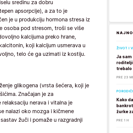
iselu sredinu za dobru
tepen apsorpcije), a za to je
en je u produkciju hormona stresa iz
 osoba pod stresom, troši se više
NAJNO
dovoljno kalcijuma preko hrane,
lcitonin, koji kalcijum usmerava u
ŽIVOT I 
ljno, telo će ga uzimati iz kostiju.
Ja sam 
roditelj
trebalo
PRE 23 M
ženje glikogena (vrsta šećera, koji je
PORODIČ
ićima. Značajan je za
Kako da
relaksaciju nerava i vitalna je
bankrot
e nalazi oko mozga i kičmene
žurke z
 sastav žuči i pomaže u razgradnji
PRE 1 H