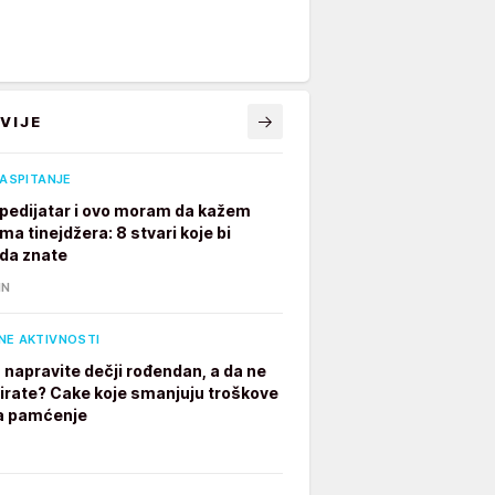
VIJE
VASPITANJE
pedijatar i ovo moram da kažem
ima tinejdžera: 8 stvari koje bi
 da znate
IN
NE AKTIVNOSTI
 napravite dečji rođendan, a da ne
irate? Cake koje smanjuju troškove
a pamćenje