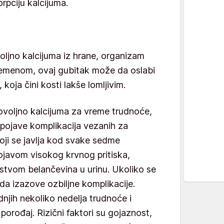
pciju kalcijuma.
ljno kalcijuma iz hrane, organizam
Vremenom, ovaj gubitak može da oslabi
koja čini kosti lakše lomljivim.
ovoljno kalcijuma za vreme trudnoće,
pojave komplikacija vezanih za
oji se javlja kod svake sedme
pojavom visokog krvnog pritiska,
ustvom belančevina u urinu. Ukoliko se
da izazove ozbiljne komplikacije.
njih nekoliko nedelja trudnoće i
 porođaj. Rizični faktori su gojaznost,