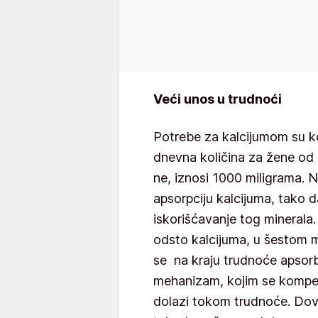
Veći unos u trudnoći
Potrebe za kalcijumom su 
dnevna količina za žene od 1
ne, iznosi 1000 miligrama. 
apsorpciju kalcijuma, tako 
iskorišćavanje tog minerala
odsto kalcijuma, u šestom 
se na kraju trudnoće apsorb
mehanizam, kojim se kompe
dolazi tokom trudnoće. Dovo