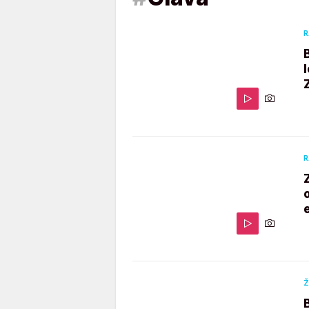
R
R
Ž