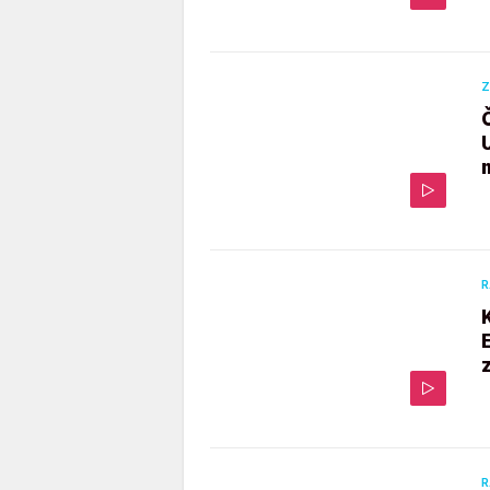
Z
R
R