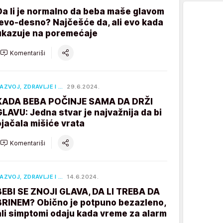
Da li je normalno da beba maše glavom
levo-desno? Najčešće da, ali evo kada
ukazuje na poremećaje
Komentariši
AZVOJ, ZDRAVLJE I …
29.6.2024.
KADA BEBA POČINJE SAMA DA DRŽI
GLAVU: Jedna stvar je najvažnija da bi
ojačala mišiće vrata
Komentariši
AZVOJ, ZDRAVLJE I …
14.6.2024.
BEBI SE ZNOJI GLAVA, DA LI TREBA DA
BRINEM? Obično je potpuno bezazleno,
ali simptomi odaju kada vreme za alarm