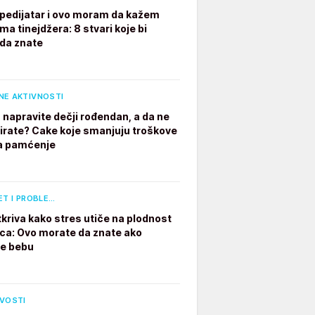
pedijatar i ovo moram da kažem
ima tinejdžera: 8 stvari koje bi
 da znate
NE AKTIVNOSTI
 napravite dečji rođendan, a da ne
irate? Cake koje smanjuju troškove
a pamćenje
ET I PROBLE…
tkriva kako stres utiče na plodnost
a: Ovo morate da znate ako
te bebu
IVOSTI