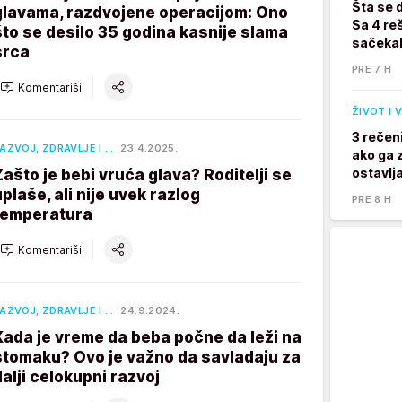
Šta se 
glavama, razdvojene operacijom: Ono
Sa 4 reš
što se desilo 35 godina kasnije slama
sačekal
srca
PRE 7 H
Komentariši
ŽIVOT I 
3 rečen
AZVOJ, ZDRAVLJE I …
23.4.2025.
ako ga z
ostavlj
Zašto je bebi vruća glava? Roditelji se
uplaše, ali nije uvek razlog
PRE 8 H
temperatura
Komentariši
AZVOJ, ZDRAVLJE I …
24.9.2024.
Kada je vreme da beba počne da leži na
stomaku? Ovo je važno da savladaju za
dalji celokupni razvoj