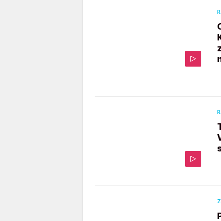
R
R
Z