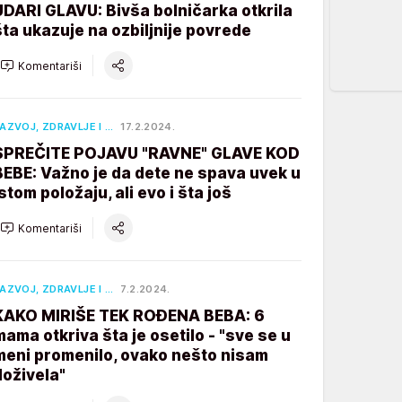
UDARI GLAVU: Bivša bolničarka otkrila
šta ukazuje na ozbiljnije povrede
Komentariši
AZVOJ, ZDRAVLJE I …
17.2.2024.
SPREČITE POJAVU "RAVNE" GLAVE KOD
BEBE: Važno je da dete ne spava uvek u
istom položaju, ali evo i šta još
Komentariši
AZVOJ, ZDRAVLJE I …
7.2.2024.
KAKO MIRIŠE TEK ROĐENA BEBA: 6
mama otkriva šta je osetilo - "sve se u
meni promenilo, ovako nešto nisam
doživela"