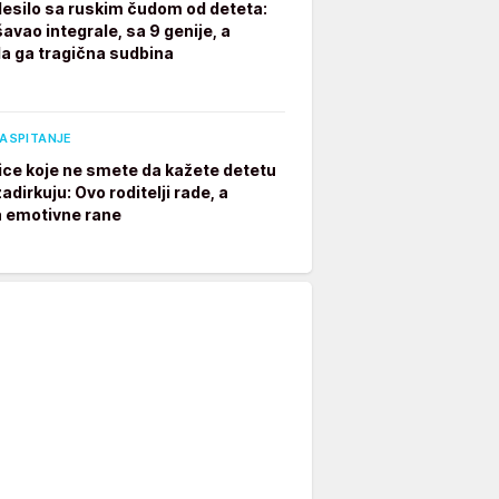
desilo sa ruskim čudom od deteta:
avao integrale, sa 9 genije, a
a ga tragična sudbina
VASPITANJE
ice koje ne smete da kažete detetu
adirkuju: Ovo roditelji rade, a
a emotivne rane