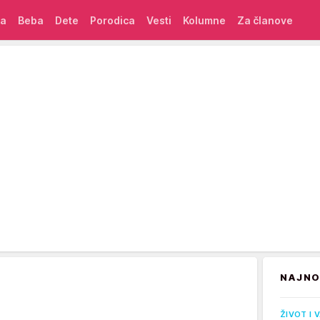
ća
Beba
Dete
Porodica
Vesti
Kolumne
Za članove
NAJNO
ŽIVOT I 