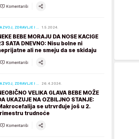
Komentariši
AZVOJ, ZDRAVLJE I …
1.5.2024.
NEKE BEBE MORAJU DA NOSE KACIGE
23 SATA DNEVNO: Nisu bolne ni
neprijatne ali ne smeju da se skidaju
Komentariši
AZVOJ, ZDRAVLJE I …
26.4.2024.
NEOBIČNO VELIKA GLAVA BEBE MOŽE
DA UKAZUJE NA OZBILJNO STANJE:
Makrocefalija se utrvrđuje još u 2.
trimestru trudnoće
Komentariši