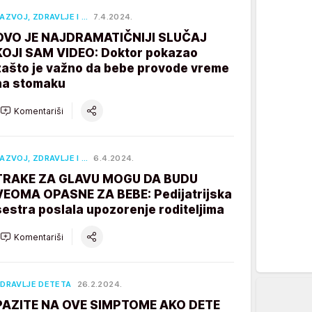
AZVOJ, ZDRAVLJE I …
7.4.2024.
OVO JE NAJDRAMATIČNIJI SLUČAJ
KOJI SAM VIDEO: Doktor pokazao
zašto je važno da bebe provode vreme
na stomaku
Komentariši
AZVOJ, ZDRAVLJE I …
6.4.2024.
TRAKE ZA GLAVU MOGU DA BUDU
VEOMA OPASNE ZA BEBE: Pedijatrijska
sestra poslala upozorenje roditeljima
Komentariši
DRAVLJE DETETA
26.2.2024.
PAZITE NA OVE SIMPTOME AKO DETE