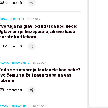
Komentariši
DRAVLJE DETETA
31.8.2024.
Čvoruga na glavi od udarca kod dece:
Uglavnom je bezopasna, ali evo kada
morate kod lekara
Komentariši
AZVOJ, ZDRAVLJE I …
28.7.2024.
Kada se zatvaraju fontanele kod bebe?
Evo čemu služe i kada treba da vas
zabrinu
Komentariši
AZVOJ, ZDRAVLJE I …
28.7.2024.