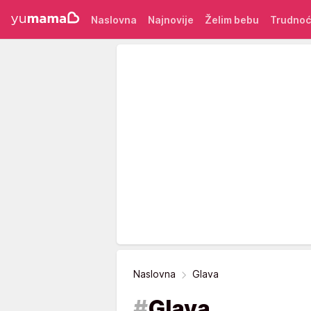
Naslovna
Najnovije
Želim bebu
Trudno
Naslovna
Glava
#
Glava