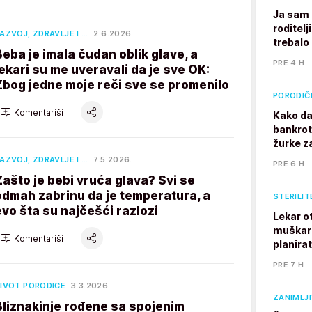
Ja sam 
roditelj
AZVOJ, ZDRAVLJE I …
2.6.2026.
trebalo
Beba je imala čudan oblik glave, a
PRE 4 H
lekari su me uveravali da je sve OK:
Zbog jedne moje reči sve se promenilo
PORODIČ
Komentariši
Kako da
bankrot
žurke z
AZVOJ, ZDRAVLJE I …
7.5.2026.
PRE 6 H
Zašto je bebi vruća glava? Svi se
odmah zabrinu da je temperatura, a
STERILIT
evo šta su najčešći razlozi
Lekar o
muškarc
Komentariši
planira
PRE 7 H
IVOT PORODICE
3.3.2026.
ZANIMLJ
Bliznakinje rođene sa spojenim