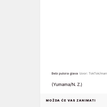
Bebi pulsira glava
Izvor: TokTok/man
(Yumama/N. Z.)
MOŽDA ĆE VAS ZANIMATI