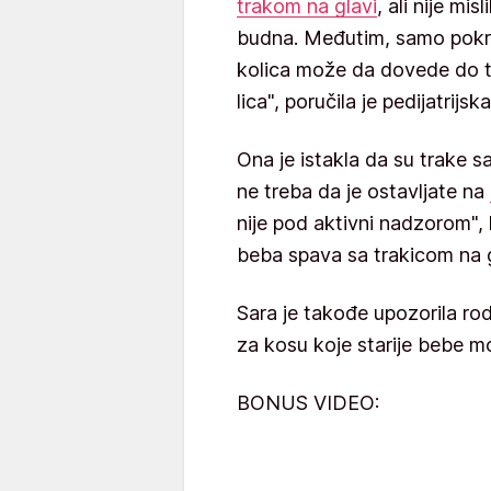
trakom na glavi
, ali nije mi
budna. Međutim, samo pokret
kolica može da dovede do t
lica", poručila je pedijatrijsk
Ona je istakla da su trake sa
ne treba da je ostavljate na
nije pod aktivni nadzorom", 
beba spava sa trakicom na g
Sara je takođe upozorila rod
za kosu koje starije bebe mo
BONUS VIDEO: