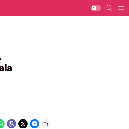
A
ala