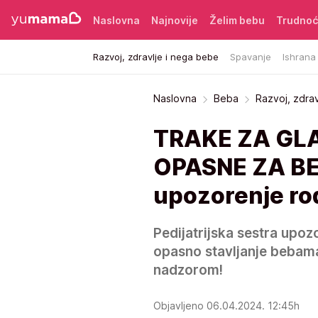
Naslovna
Najnovije
Želim bebu
Trudno
Razvoj, zdravlje i nega bebe
Spavanje
Ishrana
Naslovna
Beba
Razvoj, zdra
TRAKE ZA GL
OPASNE ZA BEBE
upozorenje rod
Pedijatrijska sestra upoz
opasno stavljanje bebama
nadzorom!
Objavljeno 06.04.2024. 12:45h