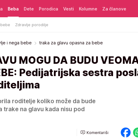
ća
Beba
Dete
Porodica
Vesti
Kolumne
Za članove
 bebe
Zdravlje porodilje
vlje i nega bebe
traka za glavu opasna za bebe
AVU MOGU DA BUDU VEOM
: Pedijatrijska sestra posl
iteljima
orila roditelje koliko može da bude
 trake na glavu kada nisu pod
Komentariši