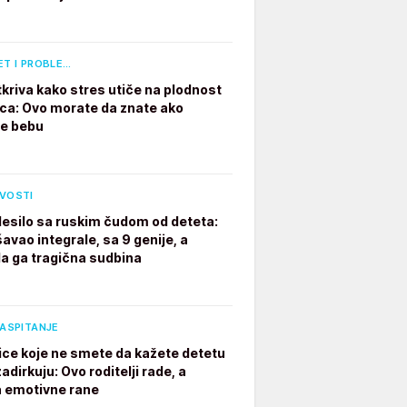
ET I PROBLE…
tkriva kako stres utiče na plodnost
a: Ovo morate da znate ako
te bebu
IVOSTI
desilo sa ruskim čudom od deteta:
avao integrale, sa 9 genije, a
a ga tragična sudbina
VASPITANJE
ice koje ne smete da kažete detetu
adirkuju: Ovo roditelji rade, a
a emotivne rane