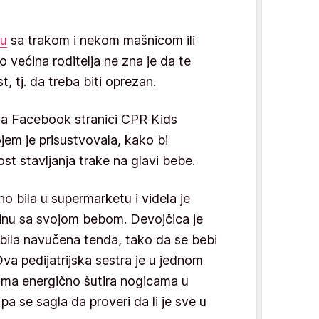
u
sa trakom i nekom mašnicom ili
o većina roditelja ne zna je da te
t, tj. da treba biti oprezan.
e na Facebook stranici CPR Kids
jem je prisustvovala, kako bi
ost stavljanja trake na glavi bebe.
no bila u supermarketu i videla je
inu sa svojom bebom. Devojčica je
 bila navučena tenda, tako da se bebi
va pedijatrijska sestra je u jednom
oma energično šutira nogicama u
 pa se sagla da proveri da li je sve u