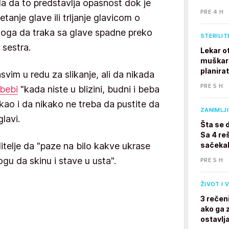
slila da to predstavlja opasnost dok je
PRE 4 H
anje glave ili trljanje glavicom o
oga da traka sa glave spadne preko
STERILIT
a sestra.
Lekar o
muškarc
planira
svim u redu za slikanje, ali da nikada
PRE 5 H
bebi
"kada niste u blizini, budni i beba
kao i da nikako ne treba da pustite da
ZANIMLJ
lavi.
Šta se 
Sa 4 reš
itelje da "paze na bilo kakve ukrase
sačekal
gu da skinu i stave u usta".
PRE 5 H
ŽIVOT I 
3 rečen
ako ga z
ostavlj