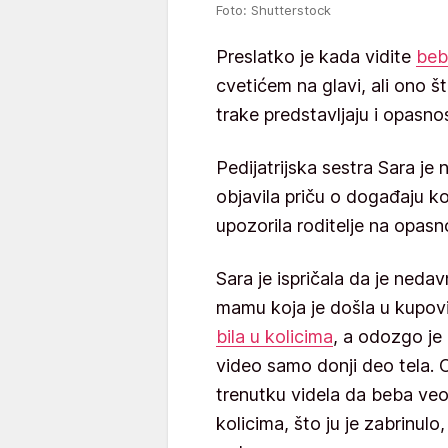
Foto: Shutterstock
Preslatko je kada vidite
beb
cvetićem na glavi, ali ono št
trake predstavljaju i opasnos
Pedijatrijska sestra Sara j
objavila priču o događaju ko
upozorila roditelje na opasn
Sara je ispričala da je nedav
mamu koja je došla u kupov
bila u kolicima
, a odozgo je
video samo donji deo tela. O
trenutku videla da beba ve
kolicima, što ju je zabrinulo,