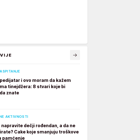
VIJE
VASPITANJE
pedijatar i ovo moram da kažem
ima tinejdžera: 8 stvari koje bi
 da znate
NE AKTIVNOSTI
 napravite dečji rođendan, a da ne
irate? Cake koje smanjuju troškove
a pamćenje