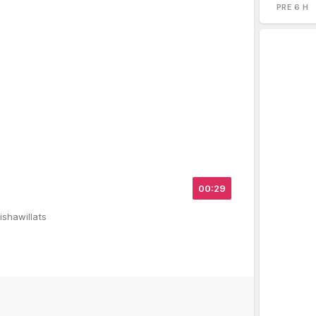
PRE 6 H
00:29
ishawillats