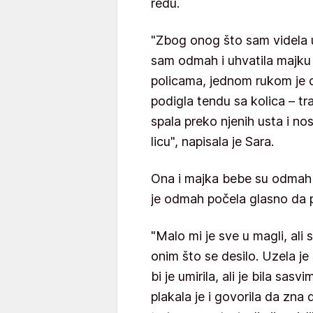
redu.
"Zbog onog što sam videla u
sam odmah i uhvatila majku 
policama, jednom rukom je d
podigla tendu sa kolica – tra
spala preko njenih usta i nos
licu", napisala je Sara.
Ona i majka bebe su odmah s
je odmah počela glasno da 
"Malo mi je sve u magli, ali
onim što se desilo. Uzela je 
bi je umirila, ali je bila sa
plakala je i govorila da zna