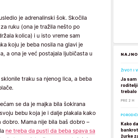
sledio je adrenalinski šok. Skočila
za ruku (ona je tražila nešto po
ržala kolica) i u isto vreme sam
ka koju je beba nosila na glavi je
a, a ona je već postajala ljubičasta u
NAJNO
ŽIVOT I 
klonile traku sa njenog lica, a beba
Ja sam 
roditelj
plače.
trebalo
PRE 2 H
 sećam se da je majka bila šokirana
svoju bebu koja je i dalje plakala kako
PORODIČ
svim dobro. Mama nije bila baš dobro –
Kako da
bankrot
 da
ne treba da pusti da beba spava sa
žurke z