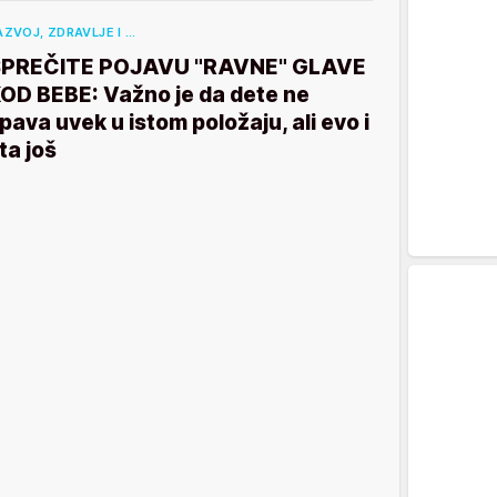
AZVOJ, ZDRAVLJE I …
PREČITE POJAVU "RAVNE" GLAVE
OD BEBE: Važno je da dete ne
pava uvek u istom položaju, ali evo i
ta još