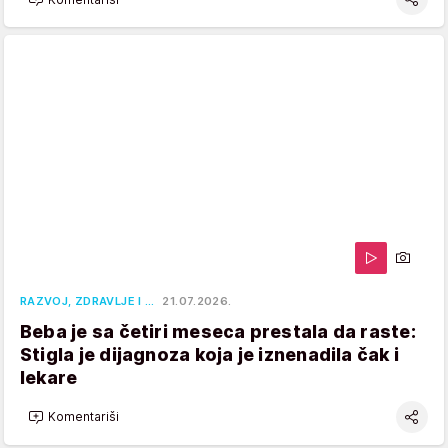
RAZVOJ, ZDRAVLJE I …
21.07.2026.
Beba je sa četiri meseca prestala da raste:
Stigla je dijagnoza koja je iznenadila čak i
lekare
Komentariši