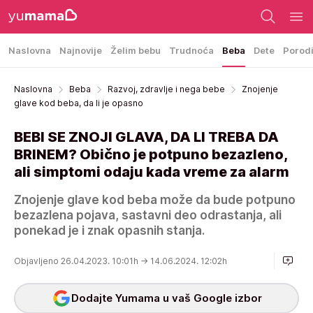
Naslovna
Najnovije
Želim bebu
Trudnoća
Beba
Dete
Porod
Naslovna
Beba
Razvoj, zdravlje i nega bebe
Znojenje
glave kod beba, da li je opasno
BEBI SE ZNOJI GLAVA, DA LI TREBA DA
BRINEM? Obično je potpuno bezazleno,
ali simptomi odaju kada vreme za alarm
Znojenje glave kod beba može da bude potpuno
bezazlena pojava, sastavni deo odrastanja, ali
ponekad je i znak opasnih stanja.
Objavljeno 26.04.2023. 10:01h
→ 14.06.2024. 12:02h
Dodajte Yumama u vaš Google izbor