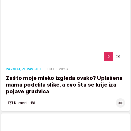
RAZVOJ, ZDRAVLJE I …
03.08.2026.
Zašto moje mleko izgleda ovako? Uplašena
mama podelila slike, a evo šta se krije iza
pojave grudvica
Komentariši