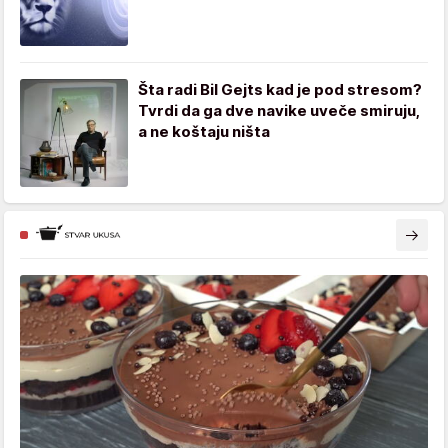
Šta radi Bil Gejts kad je pod stresom?
Tvrdi da ga dve navike uveče smiruju,
a ne koštaju ništa