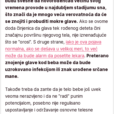
budu svesne da novorođenčad većinu svog
vremena provode u najdubljem stadijumu sna,
što znači da je mnogo veća verovatnoća da će
se znojiti i probuditi mokre glave.
Ako se ovome
doda činjenica da glava tek rođenog deteta čini
značajnu površinu njegovog tela, nije iznenađujuće
što se "orosi". S druge strane,
iako je ova pojava
normalna, ako se dešava u velikoj meri, to već
može da bude alarm da posetite lekara
.
Preterano
znojenje glave kod beba može da bude
uzrokovano infekcijom ili znak urođene srčane
mane.
Takođe treba da zante da je telo bebe još uvek
veoma nerazvijeno i da ne "radi" punim
potencijalom, posebno nije regulisano
uspostavljanje i održavanje osnovne telesne