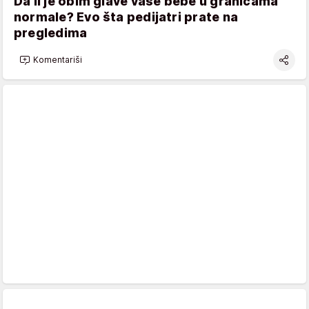
Da li je obim glave vaše bebe u granicama
normale? Evo šta pedijatri prate na
pregledima
Komentariši