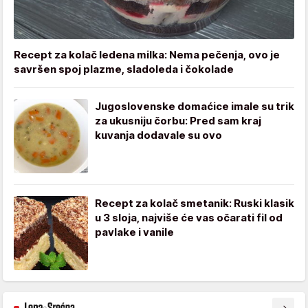
Recept za kolač ledena milka: Nema pečenja, ovo je
savršen spoj plazme, sladoleda i čokolade
Jugoslovenske domaćice imale su trik
za ukusniju čorbu: Pred sam kraj
kuvanja dodavale su ovo
Recept za kolač smetanik: Ruski klasik
u 3 sloja, najviše će vas očarati fil od
pavlake i vanile