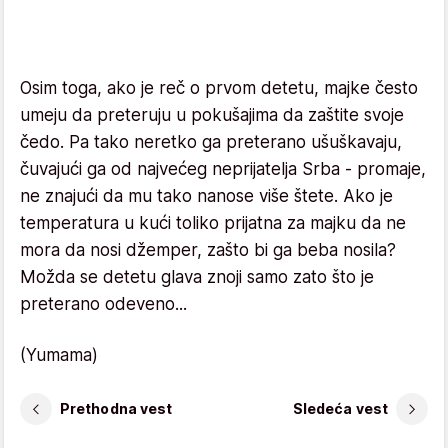
Osim toga, ako je reč o prvom detetu, majke često
umeju da preteruju u pokušajima da zaštite svoje
čedo. Pa tako neretko ga preterano ušuškavaju,
čuvajući ga od najvećeg neprijatelja Srba - promaje,
ne znajući da mu tako nanose više štete. Ako je
temperatura u kući toliko prijatna za majku da ne
mora da nosi džemper, zašto bi ga beba nosila?
Možda se detetu glava znoji samo zato što je
preterano odeveno...
(Yumama)
Prethodna vest
Sledeća vest