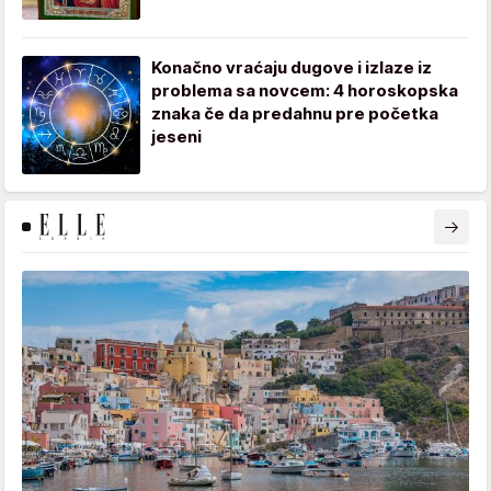
Konačno vraćaju dugove i izlaze iz
problema sa novcem: 4 horoskopska
znaka če da predahnu pre početka
jeseni