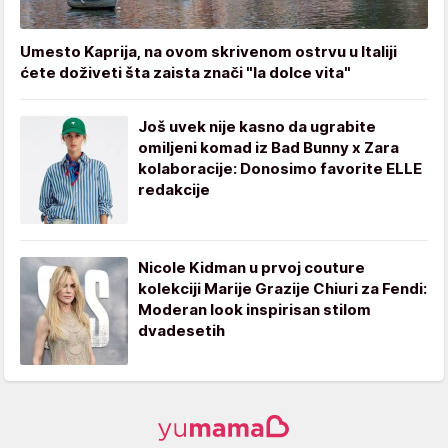
Umesto Kaprija, na ovom skrivenom ostrvu u Italiji
ćete doživeti šta zaista znači "la dolce vita"
Još uvek nije kasno da ugrabite
omiljeni komad iz Bad Bunny x Zara
kolaboracije: Donosimo favorite ELLE
redakcije
Nicole Kidman u prvoj couture
kolekciji Marije Grazije Chiuri za Fendi:
Moderan look inspirisan stilom
dvadesetih