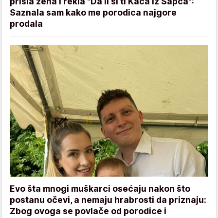
prišla žena i rekla "Da li si ti Kaća iz Šapca":
Saznala sam kako me porodica najgore
prodala
Evo šta mnogi muškarci osećaju nakon što
postanu očevi, a nemaju hrabrosti da priznaju:
Zbog ovoga se povlače od porodice i