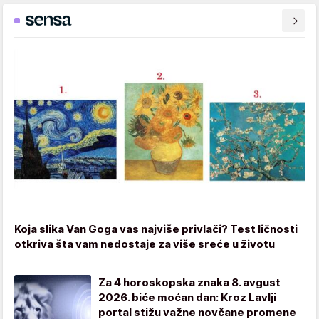
Koja slika Van Goga vas najviše privlači? Test ličnosti
otkriva šta vam nedostaje za više sreće u životu
Za 4 horoskopska znaka 8. avgust
2026. biće moćan dan: Kroz Lavlji
portal stižu važne novčane promene