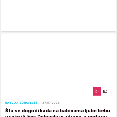
RAZVOJ, ZDRAVLJE I …
27.07.2026.
Šta se dogodi kada na babinama ljube bebu
u ruke ili lice: Delovala je zdravo, a onda su