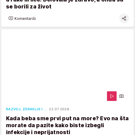
se borili za život
Komentariši
RAZVOJ, ZDRAVLJE I …
22.07.2026.
Kada beba sme prvi put na more? Evo na šta
morate da pazite kako biste izbegli
infekcije i neprijatnosti