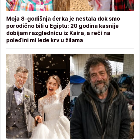
Moja 8-godišnja ćerka je nestala dok smo
porodično bili u Egiptu: 20 godina kasnije
dobijam razglednicu iz Kaira, a reči na
poleđini mi lede krv u žilama