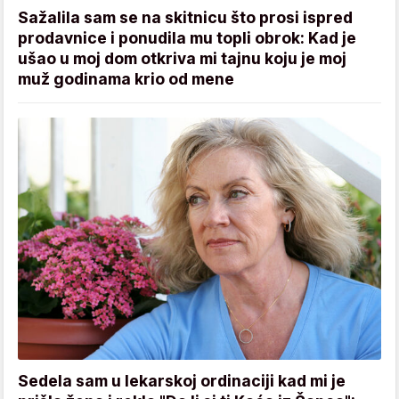
Sažalila sam se na skitnicu što prosi ispred
prodavnice i ponudila mu topli obrok: Kad je
ušao u moj dom otkriva mi tajnu koju je moj
muž godinama krio od mene
Sedela sam u lekarskoj ordinaciji kad mi je