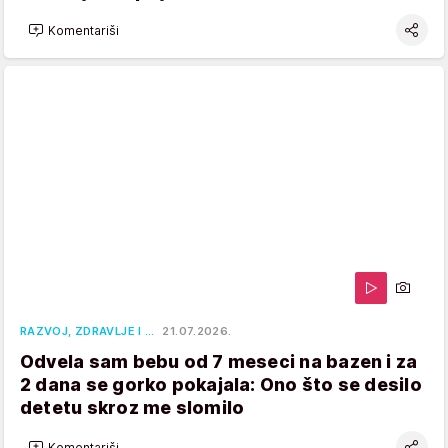
Komentariši
RAZVOJ, ZDRAVLJE I …
21.07.2026.
Odvela sam bebu od 7 meseci na bazen i za
2 dana se gorko pokajala: Ono što se desilo
detetu skroz me slomilo
Komentariši