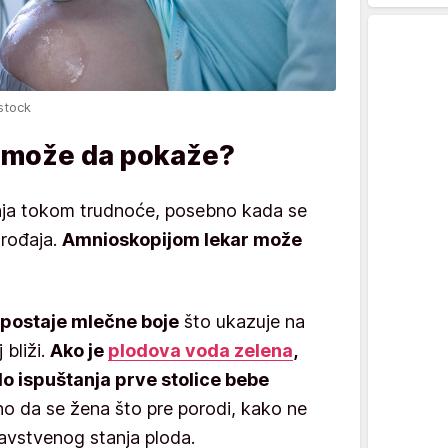
stock
a može da pokaže?
nja tokom trudnoće, posebno kada se
orođaja.
Amnioskopijom lekar može
postaje mlečne boje
što ukazuje na
 bliži.
Ako je
plodova voda zelena
,
do ispuštanja prve stolice bebe
no da se žena što pre porodi, kako ne
avstvenog stanja ploda.