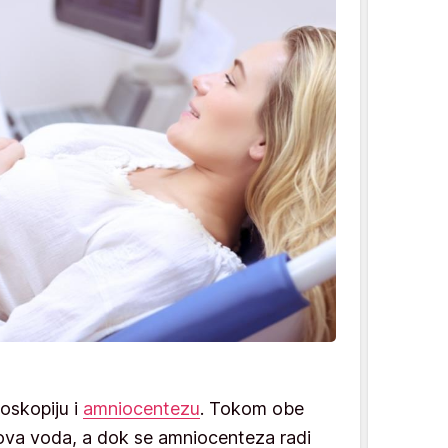
skopiju i
amniocentezu
. Tokom obe
ova voda, a dok se amniocenteza radi