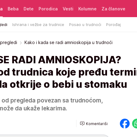
ća
Beba
Dete
Porodica
Vesti
Kolumne
Za članove
ledi
Ishrana i vežbe za trudnice
Posao u trudnoći
Porođaj
 pregledi
Kako i kada se radi amnioskopija u trudnoći
SE RADI AMNIOSKOPIJA?
d trudnica koje pređu termi
a otkrije o bebi u stomaku
n od pregleda povezan sa trudnoćom,
 može da ukaže lekarima.
Komentariši