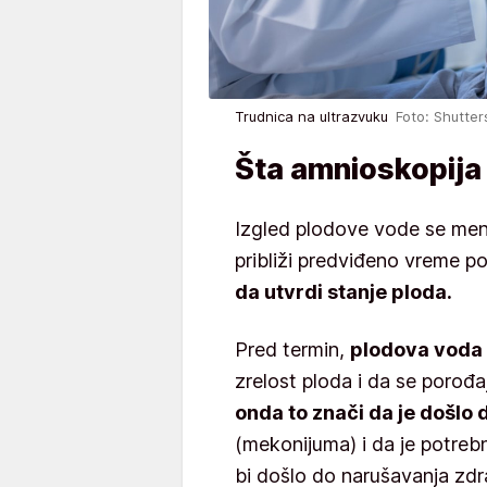
Trudnica na ultrazvuku
Foto: Shutter
Šta amnioskopij
Izgled plodove vode se me
približi predviđeno vreme p
da utvrdi stanje ploda.
Pred termin,
plodova voda 
zrelost ploda i da se porođaj
onda to znači da je došlo 
(mekonijuma) i da je potreb
bi došlo do narušavanja zdr