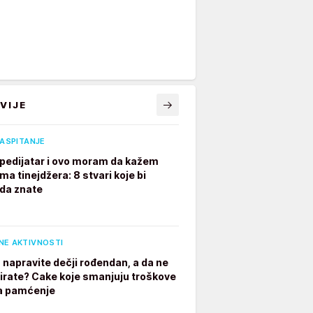
VIJE
VASPITANJE
pedijatar i ovo moram da kažem
ima tinejdžera: 8 stvari koje bi
 da znate
NE AKTIVNOSTI
 napravite dečji rođendan, a da ne
irate? Cake koje smanjuju troškove
a pamćenje