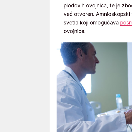
plodovih ovojnica, te je zbo
već otvoren. Amnioskopski 
svetla koji omogućava
posm
ovojnice.