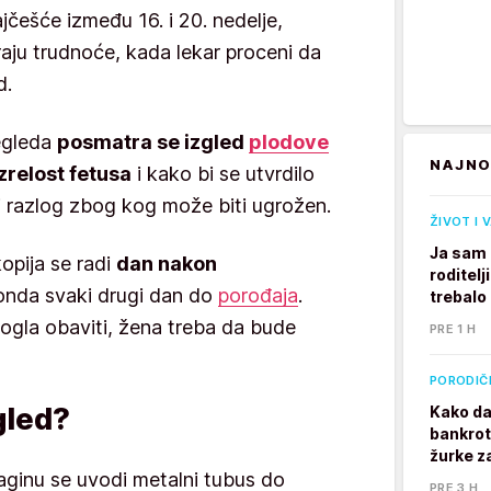
jčešće između 16. i 20. nedelje,
raju trudnoće, kada lekar proceni da
d.
egleda
posmatra se izgled
plodove
NAJNO
zrelost fetusa
i kako bi se utvrdilo
lni razlog zbog kog može biti ugrožen.
ŽIVOT I 
Ja sam 
opija se radi
dan nakon
roditelj
 onda svaki drugi dan do
porođaja
.
trebalo
ogla obaviti, žena treba da bude
PRE 1 H
PORODIČ
gled?
Kako da
bankrot
žurke z
vaginu se uvodi metalni tubus do
PRE 3 H