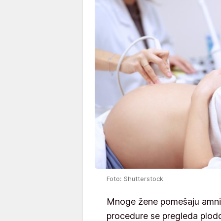
Foto: Shutterstock
Mnoge žene pomešaju amnio
procedure se pregleda plod