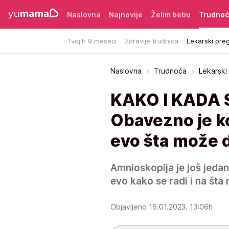
Naslovna
Najnovije
Želim bebu
Trudno
Tvojih 9 meseci
Zdravlje trudnica
Lekarski preg
Naslovna
Trudnoća
Lekarski
KAKO I KADA 
Obavezno je ko
evo šta može d
Amnioskopija je još jeda
evo kako se radi i na šta
Objavljeno 16.01.2023. 13:06h