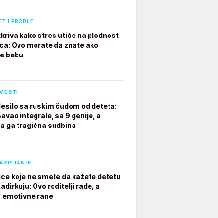
ET I PROBLE…
tkriva kako stres utiče na plodnost
a: Ovo morate da znate ako
te bebu
IVOSTI
desilo sa ruskim čudom od deteta:
avao integrale, sa 9 genije, a
a ga tragična sudbina
VASPITANJE
ice koje ne smete da kažete detetu
adirkuju: Ovo roditelji rade, a
a emotivne rane