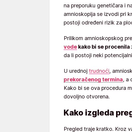
na preporuku genetičara i na
amnioskopija se izvodi pri k
postoji određeni rizik za plo
Prilikom amnioskopskog pr
vode
kako bi se procenila 
da li postoji neki potencija
U urednoj
trudnoći
, amniosk
prekoračenog termina
, a
Kako bi se ova procedura m
dovoljno otvorena.
Kako izgleda pre
Pregled traje kratko. Kroz 