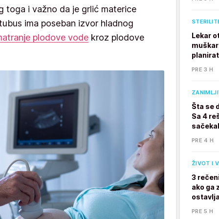
g toga i važno da je grlić materice
STERILIT
tubus ima poseban izvor hladnog
Lekar o
atranje plodove vode
kroz plodove
muškarc
planira
PRE 3 H
ZANIMLJ
Šta se 
Sa 4 reš
sačekal
PRE 4 H
ŽIVOT I 
3 rečen
ako ga z
ostavlj
PRE 5 H