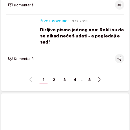
Komentariši
ŽIVOT PORODICE
3.12.2018.
Dirljivo pismo jednog oca: Rekli su da
se nikad nećeš udati - a pogledajte
sad!
Komentariši
1
2
3
4
…
8