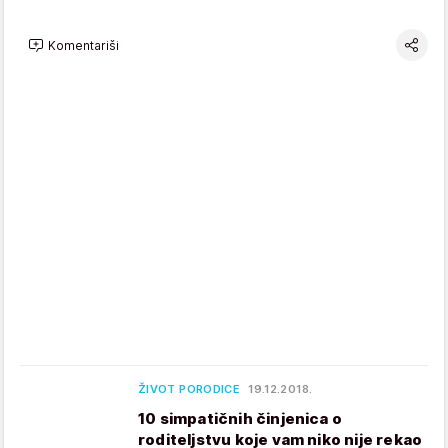
Komentariši
ŽIVOT PORODICE
19.12.2018.
10 simpatičnih činjenica o
roditeljstvu koje vam niko nije rekao