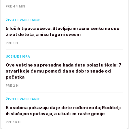
PRE 44 MIN
ŽIVOT I VASPITANJE
5 loših tipova očeva: Stavljaju mračnu senku na ceo
život deteta, a nisu toga ni svesni
PRE 1 H
UČENJE I IGRA
Ove veštine su presudne kada dete polazi u školu: 7
stvari koje će mu pomoći da se dobro snađe od
početka
PRE 2 H
ŽIVOT I VASPITANJE
5 osobina pokazuju da je dete rođeni vođa; Roditelji
ih slučajno sputavaju, a u kući im raste genije
PRE 16 H