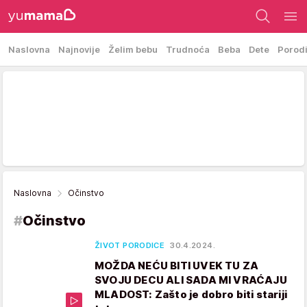
Naslovna
Najnovije
Želim bebu
Trudnoća
Beba
Dete
Porod
Naslovna
Očinstvo
#
Očinstvo
ŽIVOT PORODICE
30.4.2024.
MOŽDA NEĆU BITI UVEK TU ZA
SVOJU DECU ALI SADA MI VRAĆAJU
MLADOST: Zašto je dobro biti stariji