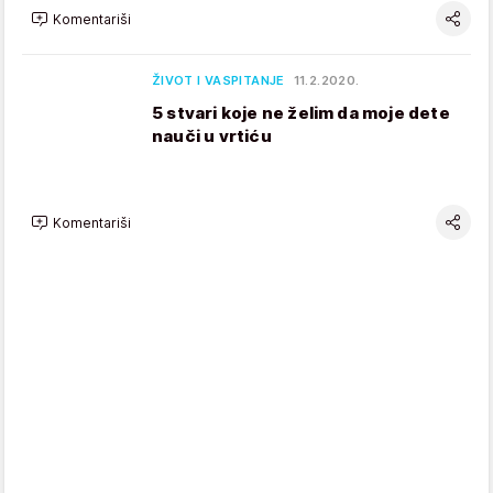
Komentariši
ŽIVOT I VASPITANJE
11.2.2020.
5 stvari koje ne želim da moje dete
nauči u vrtiću
Komentariši