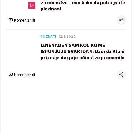
za očinstvo - evo kako da poboljšate
plodnost
Komentariši
POZNATI
12.8.2022.
IZNENAĐEN SAM KOLIKO ME
ISPUNJUJU SVAKI DAN: Džordž Kluni
priznaje da ga je očinstvo promenilo
Komentariši