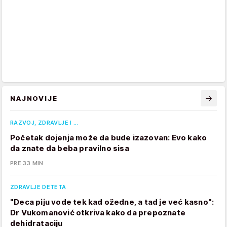
NAJNOVIJE
RAZVOJ, ZDRAVLJE I …
Početak dojenja može da bude izazovan: Evo kako
da znate da beba pravilno sisa
PRE 33 MIN
ZDRAVLJE DETETA
"Deca piju vode tek kad ožedne, a tad je već kasno":
Dr Vukomanović otkriva kako da prepoznate
dehidrataciju