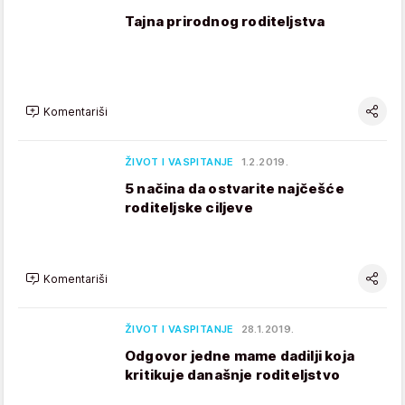
Tajna prirodnog roditeljstva
Komentariši
ŽIVOT I VASPITANJE
1.2.2019.
5 načina da ostvarite najčešće
roditeljske ciljeve
Komentariši
ŽIVOT I VASPITANJE
28.1.2019.
Odgovor jedne mame dadilji koja
kritikuje današnje roditeljstvo