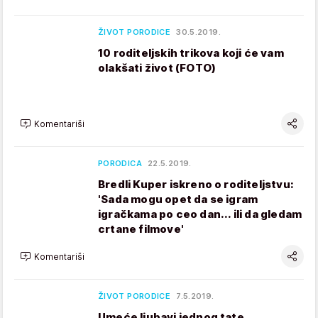
ŽIVOT PORODICE
30.5.2019.
10 roditeljskih trikova koji će vam
olakšati život (FOTO)
Komentariši
PORODICA
22.5.2019.
Bredli Kuper iskreno o roditeljstvu:
'Sada mogu opet da se igram
igračkama po ceo dan... ili da gledam
crtane filmove'
Komentariši
ŽIVOT PORODICE
7.5.2019.
Umeće ljubavi jednog tate