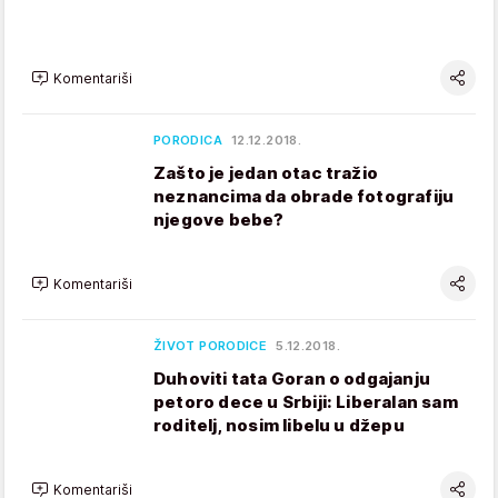
Komentariši
PORODICA
12.12.2018.
Zašto je jedan otac tražio
neznancima da obrade fotografiju
njegove bebe?
Komentariši
ŽIVOT PORODICE
5.12.2018.
Duhoviti tata Goran o odgajanju
petoro dece u Srbiji: Liberalan sam
roditelj, nosim libelu u džepu
Komentariši