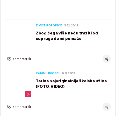
ŽIVOT PORODICE
3.12.2019.
Zbog čega više neću tražiti od
supruga da mi pomaže
Komentariši
ZANIMLJIVOSTI
9.9.2019.
Tatina najoriginalnija školska užina
(FOTO, VIDEO)
Komentariši