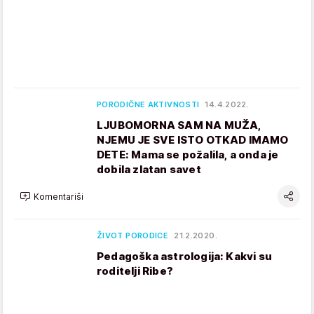
PORODIČNE AKTIVNOSTI
14.4.2022.
LJUBOMORNA SAM NA MUŽA,
NJEMU JE SVE ISTO OTKAD IMAMO
DETE: Mama se požalila, a onda je
dobila zlatan savet
Komentariši
ŽIVOT PORODICE
21.2.2020.
Pedagoška astrologija: Kakvi su
roditelji Ribe?