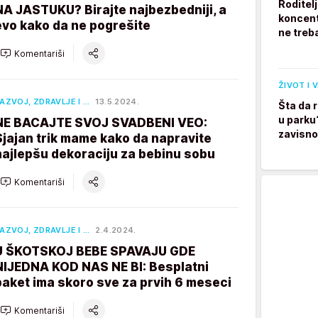
Roditel
NA JASTUKU? Birajte najbezbedniji, a
koncent
evo kako da ne pogrešite
ne treb
Komentariši
ŽIVOT I 
AZVOJ, ZDRAVLJE I …
13.5.2024.
Šta da 
u parku
NE BACAJTE SVOJ SVADBENI VEO:
zavisno
Sjajan trik mame kako da napravite
najlepšu dekoraciju za bebinu sobu
Komentariši
AZVOJ, ZDRAVLJE I …
2.4.2024.
U ŠKOTSKOJ BEBE SPAVAJU GDE
NIJEDNA KOD NAS NE BI: Besplatni
paket ima skoro sve za prvih 6 meseci
Komentariši