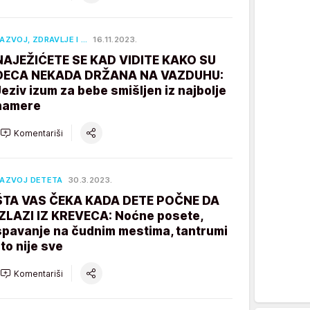
AZVOJ, ZDRAVLJE I …
16.11.2023.
NAJEŽIĆETE SE KAD VIDITE KAKO SU
DECA NEKADA DRŽANA NA VAZDUHU:
Jeziv izum za bebe smišljen iz najbolje
namere
Komentariši
AZVOJ DETETA
30.3.2023.
ŠTA VAS ČEKA KADA DETE POČNE DA
IZLAZI IZ KREVECA: Noćne posete,
spavanje na čudnim mestima, tantrumi
 to nije sve
Komentariši