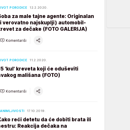
IVOT PORODICE
12.2.2020.
Soba za male tajne agente: Originalan
(i verovatno najskuplji) automobil-
krevet za dečake (FOTO GALERIJA)
Komentariši
IVOT PORODICE
11.2.2020.
15 'kul' kreveta koji će oduševiti
svakog mališana (FOTO)
Komentariši
ANIMLJIVOSTI
17.10.2019.
Kako reći detetu da će dobiti brata ili
sestru: Reakcija dečaka na