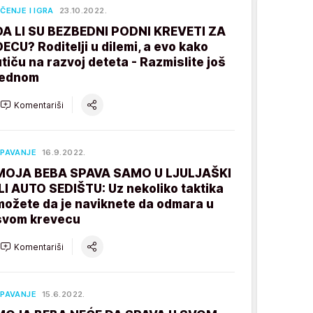
ČENJE I IGRA
23.10.2022.
DA LI SU BEZBEDNI PODNI KREVETI ZA
DECU? Roditelji u dilemi, a evo kako
utiču na razvoj deteta - Razmislite još
jednom
Komentariši
PAVANJE
16.9.2022.
MOJA BEBA SPAVA SAMO U LJULJAŠKI
ILI AUTO SEDIŠTU: Uz nekoliko taktika
možete da je naviknete da odmara u
svom krevecu
Komentariši
PAVANJE
15.6.2022.