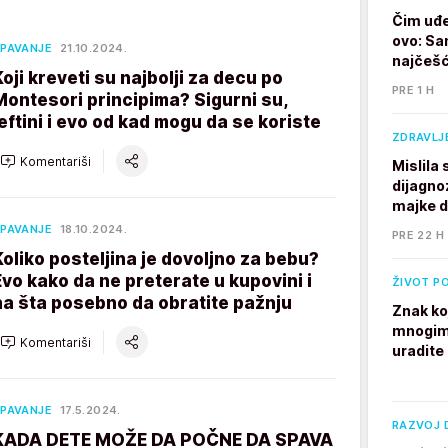
Čim uđe
ovo: Sa
PAVANJE
21.10.2024.
najčešć
Koji kreveti su najbolji za decu po
PRE 1 H
Montesori principima? Sigurni su,
jeftini i evo od kad mogu da se koriste
ZDRAVLJ
Komentariši
Mislila
dijagno
majke 
PAVANJE
18.10.2024.
PRE 22 H
Koliko posteljina je dovoljno za bebu?
Evo kako da ne preterate u kupovini i
ŽIVOT P
na šta posebno da obratite pažnju
Znak ko
mnogim 
Komentariši
uradite
PAVANJE
17.5.2024.
RAZVOJ 
KADA DETE MOŽE DA POČNE DA SPAVA