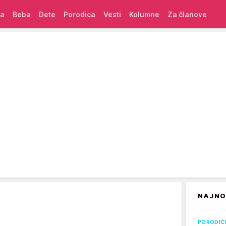
ća
Beba
Dete
Porodica
Vesti
Kolumne
Za članove
NAJNO
PORODIČ