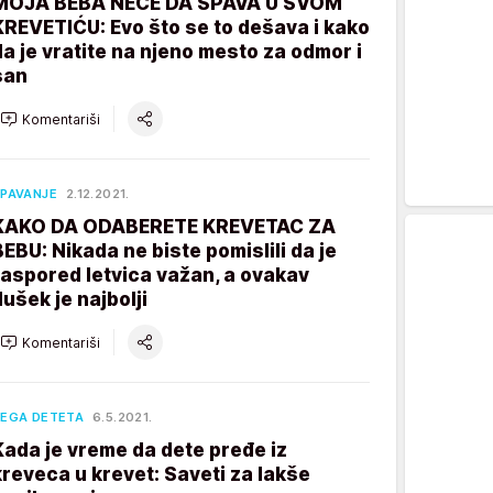
MOJA BEBA NEĆE DA SPAVA U SVOM
KREVETIĆU: Evo što se to dešava i kako
da je vratite na njeno mesto za odmor i
san
Komentariši
PAVANJE
2.12.2021.
KAKO DA ODABERETE KREVETAC ZA
BEBU: Nikada ne biste pomislili da je
raspored letvica važan, a ovakav
dušek je najbolji
Komentariši
EGA DETETA
6.5.2021.
Kada je vreme da dete pređe iz
kreveca u krevet: Saveti za lakše