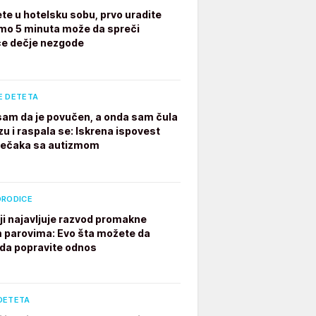
te u hotelsku sobu, prvo uradite
mo 5 minuta može da spreči
e dečje nezgode
E DETETA
 sam da je povučen, a onda sam čula
zu i raspala se: Iskrena ispovest
dečaka sa autizmom
ORODICE
ji najavljuje razvod promakne
parovima: Evo šta možete da
 da popravite odnos
DETETA