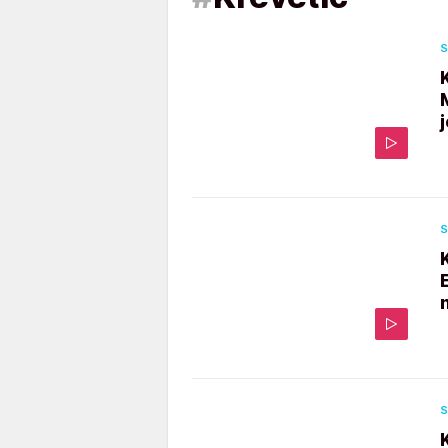
S
S
S