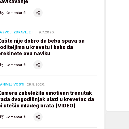
navikavanje
Komentariši
AZVOJ, ZDRAVLJE I …
9.7.2020.
Zašto nije dobro da beba spava sa
roditeljima u krevetu i kako da
prekinete ovu naviku
Komentariši
ANIMLJIVOSTI
29.5.2020.
Kamera zabeležila emotivan trenutak
kada dvogodišnjak ulazi u krevetac da
bi utešio mlađeg brata (VIDEO)
Komentariši