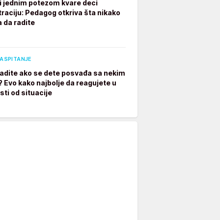
ji jednim potezom kvare deci
raciju: Pedagog otkriva šta nikako
a da radite
VASPITANJE
radite ako se dete posvađa sa nekim
? Evo kako najbolje da reagujete u
sti od situacije