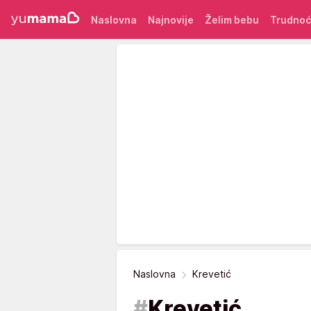
Naslovna
Najnovije
Želim bebu
Trudno
Naslovna
Krevetić
#
Krevetić