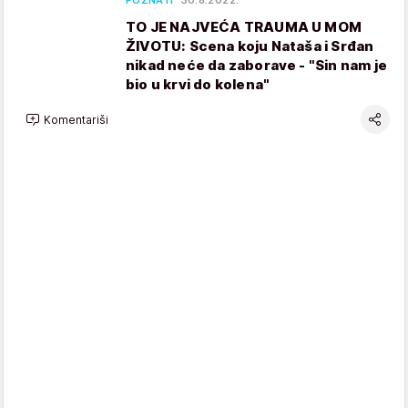
POZNATI
30.8.2022.
TO JE NAJVEĆA TRAUMA U MOM
ŽIVOTU: Scena koju Nataša i Srđan
nikad neće da zaborave - "Sin nam je
bio u krvi do kolena"
Komentariši