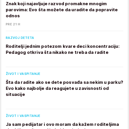
Znak koji najavljuje razvod promakne mnogim
parovima: Evo šta možete da uradite da popravite
odnos
PRE 21 H
RAZVOJ DETETA
Roditelji jednim potezom kvare deci koncentraciju:
Pedagog otkriva šta nikako ne treba da radite
ŽIVOT I VASPITANJE
Šta da radite ako se dete posvađa sa nekim u parku?
Evo kako najbolje da reagujete u zavisnosti od
situacije
ŽIVOT I VASPITANJE
Ja sam pedijatar i ovo moram da kažem roditeljima