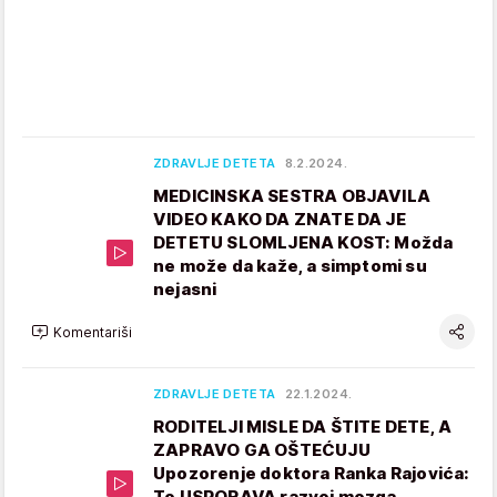
ZDRAVLJE DETETA
8.2.2024.
MEDICINSKA SESTRA OBJAVILA
VIDEO KAKO DA ZNATE DA JE
DETETU SLOMLJENA KOST: Možda
ne može da kaže, a simptomi su
nejasni
Komentariši
ZDRAVLJE DETETA
22.1.2024.
RODITELJI MISLE DA ŠTITE DETE, A
ZAPRAVO GA OŠTEĆUJU
Upozorenje doktora Ranka Rajovića:
To USPORAVA razvoj mozga