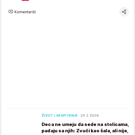
Komentariši
ŽIVOT I VASPITANJE
24.2.2026.
Deca ne umeju da sede na stolicama,
padaju sa njih: Zvuči kao šala, ali nije,