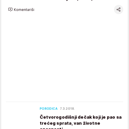
Komentariši
PORODICA
7.3.2018.
Četvorogodišnji dečak koji je pao sa
trećeg sprata, van životne