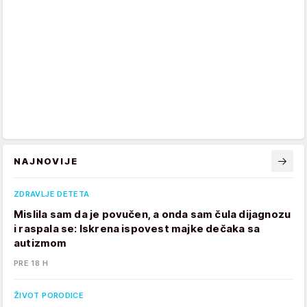
NAJNOVIJE
ZDRAVLJE DETETA
Mislila sam da je povučen, a onda sam čula dijagnozu
i raspala se: Iskrena ispovest majke dečaka sa
autizmom
PRE 18 H
ŽIVOT PORODICE