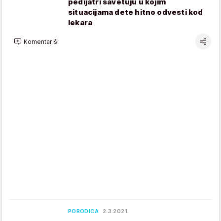
pedijatri savetuju u kojim
situacijama dete hitno odvesti kod
lekara
Komentariši
PORODICA
2.3.2021.