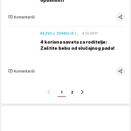
opasnosti
Komentariši
RAZVOJ, ZDRAVLJE I …
4.12.2017.
4 korisna saveta za roditelje:
Zaštite bebu od slučajnog pada!
Komentariši
1
2