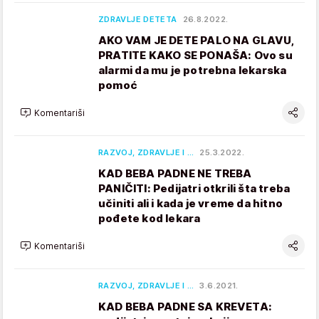
ZDRAVLJE DETETA
26.8.2022.
AKO VAM JE DETE PALO NA GLAVU,
PRATITE KAKO SE PONAŠA: Ovo su
alarmi da mu je potrebna lekarska
pomoć
Komentariši
RAZVOJ, ZDRAVLJE I …
25.3.2022.
KAD BEBA PADNE NE TREBA
PANIČITI: Pedijatri otkrili šta treba
učiniti ali i kada je vreme da hitno
pođete kod lekara
Komentariši
RAZVOJ, ZDRAVLJE I …
3.6.2021.
KAD BEBA PADNE SA KREVETA: