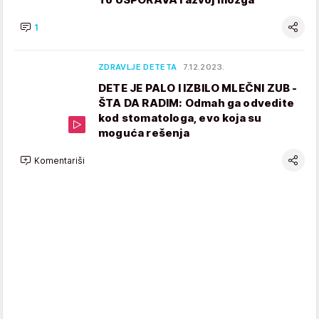
1
ZDRAVLJE DETETA
7.12.2023.
DETE JE PALO I IZBILO MLEČNI ZUB -
ŠTA DA RADIM: Odmah ga odvedite
kod stomatologa, evo koja su
moguća rešenja
Komentariši