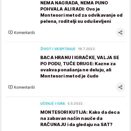
NEMA NAGRADA, NEMA PUNO
POHVALA ALI RADI: Ovo je
Montesori metod za odvikavanje od
pelena, roditelji su oduševljeni
Komentariši
ŽIVOT I VASPITANJE
19.7.2022.
BACA HRANU I IGRAČKE, VALJA SE
PO PODU, TUČE DRUGE: Kazne za
ovakva ponašanja ne deluju, ali
Montesori metod je čudo
Komentariši
UČENJE I IGRA
5.5.2022.
MONTESORI KUTIJA: Kako da deca
na zabavan način nauče da
RAČUNAJU i da gledaju na SAT?