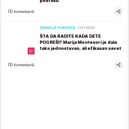
podršku
Komentariši
ZDRAVLJE PORODICE
11.11.2023.
ŠTA DA RADITE KADA DETE
POGREŠI? Marija Montesori je dala
tako jednostavan, ali efikasan savet
Komentariši