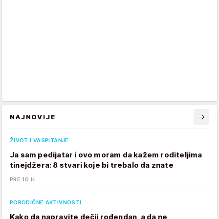
NAJNOVIJE
ŽIVOT I VASPITANJE
Ja sam pedijatar i ovo moram da kažem roditeljima
tinejdžera: 8 stvari koje bi trebalo da znate
PRE 10 H
PORODIČNE AKTIVNOSTI
Kako da napravite dečji rođendan, a da ne