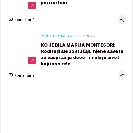
još u vrtiću
Komentariši
ŽIVOT I VASPITANJE
6.2.2024.
KO JE BILA MARIJA MONTESORI:
Roditelji slepo slušaju njene savete
za vaspitanje dece - imala je život
koji inspiriše
Komentariši