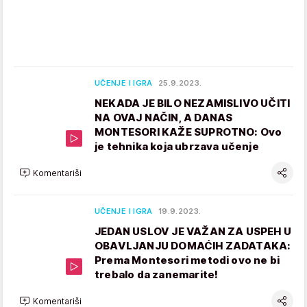
UČENJE I IGRA
25.9.2023.
NEKADA JE BILO NEZAMISLIVO UČITI
NA OVAJ NAČIN, A DANAS
MONTESORI KAŽE SUPROTNO: Ovo
je tehnika koja ubrzava učenje
Komentariši
UČENJE I IGRA
19.9.2023.
JEDAN USLOV JE VAŽAN ZA USPEH U
OBAVLJANJU DOMAĆIH ZADATAKA:
Prema Montesori metodi ovo ne bi
trebalo da zanemarite!
Komentariši