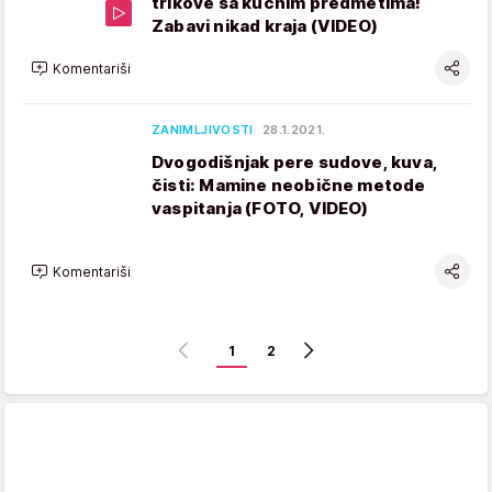
trikove sa kućnim predmetima!
Zabavi nikad kraja (VIDEO)
Komentariši
ZANIMLJIVOSTI
28.1.2021.
Dvogodišnjak pere sudove, kuva,
čisti: Mamine neobične metode
vaspitanja (FOTO, VIDEO)
Komentariši
1
2