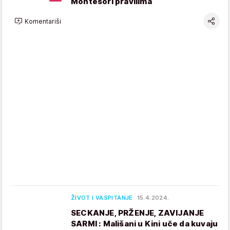
Montesori pravilima
Komentariši
ŽIVOT I VASPITANJE
15.4.2024.
SECKANJE, PRŽENJE, ZAVIJANJE
SARMI : Mališani u Kini uče da kuvaju