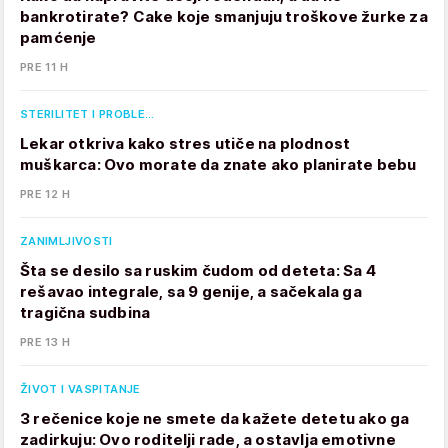
bankrotirate? Cake koje smanjuju troškove žurke za
pamćenje
PRE 11 H
STERILITET I PROBLE…
Lekar otkriva kako stres utiče na plodnost
muškarca: Ovo morate da znate ako planirate bebu
PRE 12 H
ZANIMLJIVOSTI
Šta se desilo sa ruskim čudom od deteta: Sa 4
rešavao integrale, sa 9 genije, a sačekala ga
tragična sudbina
PRE 13 H
ŽIVOT I VASPITANJE
3 rečenice koje ne smete da kažete detetu ako ga
zadirkuju: Ovo roditelji rade, a ostavlja emotivne