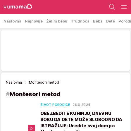
Naslovna
Najnovije
Želim bebu
Trudnoća
Beba
Dete
Porod
Naslovna
Montesori metod
#
Montesori metod
ŽIVOT PORODICE
28.6.2024.
OBEZBEDITE KUHINJU, DNEVNU
SOBU DA DETE MOŽE SLOBODNO DA
ISTRAŽUJE: Uredite svoj dom po