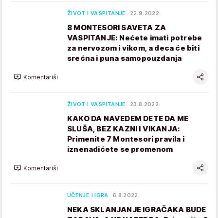
ŽIVOT I VASPITANJE
22.9.2022.
8 MONTESORI SAVETA ZA
VASPITANJE: Nećete imati potrebe
za nervozom i vikom, a deca će biti
srećna i puna samopouzdanja
Komentariši
ŽIVOT I VASPITANJE
23.8.2022.
KAKO DA NAVEDEM DETE DA ME
SLUŠA, BEZ KAZNI I VIKANJA:
Primenite 7 Montesori pravila i
iznenadićete se promenom
Komentariši
UČENJE I IGRA
6.8.2022.
NEKA SKLANJANJE IGRAČAKA BUDE