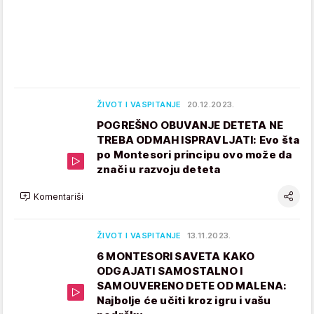
ŽIVOT I VASPITANJE
20.12.2023.
POGREŠNO OBUVANJE DETETA NE
TREBA ODMAH ISPRAVLJATI: Evo šta
po Montesori principu ovo može da
znači u razvoju deteta
Komentariši
ŽIVOT I VASPITANJE
13.11.2023.
6 MONTESORI SAVETA KAKO
ODGAJATI SAMOSTALNO I
SAMOUVERENO DETE OD MALENA:
Najbolje će učiti kroz igru i vašu