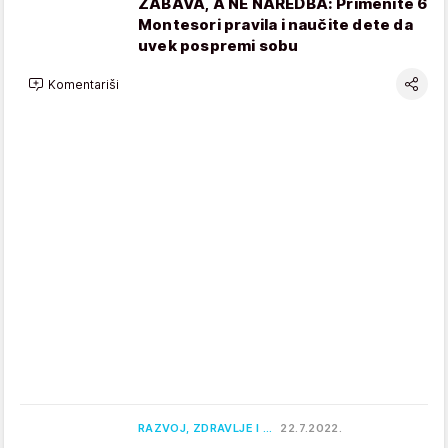
ZABAVA, A NE NAREDBA: Primenite 6
Montesori pravila i naučite dete da
uvek pospremi sobu
Komentariši
RAZVOJ, ZDRAVLJE I …
22.7.2022.