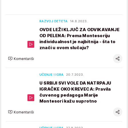
RAZVOJ DETETA
14.8.2023.
OVDE LEŽI KLJUČ ZA ODVIKAVANJE
OD PELENA: Prema Montesoriju
individualnost je najbitnija - šta to
znači u ovom slučaju?
Komentariši
UČENJE I IGRA
20.7.2023.
U SRBIJI SVI VOLE DA NATRPAJU
IGRAČKE OKO KREVECA: Pravila
čuvenog pedagoga Marije
Montesori kažu suprotno
Komentariši