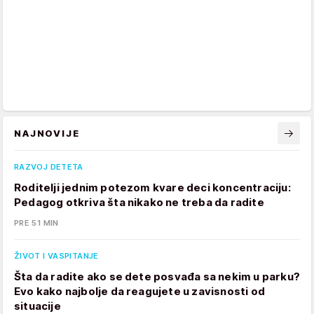
NAJNOVIJE
RAZVOJ DETETA
Roditelji jednim potezom kvare deci koncentraciju:
Pedagog otkriva šta nikako ne treba da radite
PRE 51 MIN
ŽIVOT I VASPITANJE
Šta da radite ako se dete posvađa sa nekim u parku?
Evo kako najbolje da reagujete u zavisnosti od
situacije