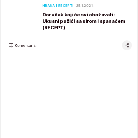
HRANA I RECEPTI
25.1.2021.
Doručak koji će svi obožavati:
Ukusni pužići sa sirom i spanaćem
(RECEPT)
Komentariši