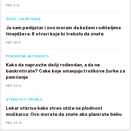
PRE 4 H
ŽIVOT I VASPITANJE
Ja sam pedijatar i ovo moram da kažem roditeljima
tinejdžera: 8 stvari koje bi trebalo da znate
PRE 18 H
PORODIČNE AKTIVNOSTI
Kako da napravite dečji rođendan, a da ne
bankrotirate? Cake koje smanjuju troškove žurke za
pamćenje
PRE 20 H
STERILITET I PROBLE…
Lekar otkriva kako stres utiče na plodnost
muškarca: Ovo morate da znate ako planirate bebu
PRE 20 H