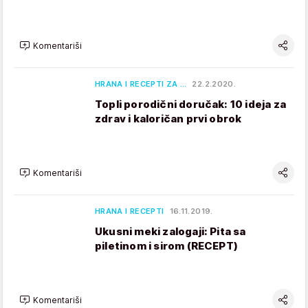
Komentariši
HRANA I RECEPTI ZA …
22.2.2020.
Topli porodični doručak: 10 ideja za
zdrav i kaloričan prvi obrok
Komentariši
HRANA I RECEPTI
16.11.2019.
Ukusni meki zalogaji: Pita sa
piletinom i sirom (RECEPT)
Komentariši