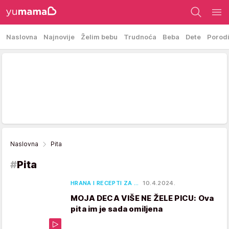
Naslovna
Najnovije
Želim bebu
Trudnoća
Beba
Dete
Porod
Naslovna
Pita
#
Pita
HRANA I RECEPTI ZA …
10.4.2024.
MOJA DECA VIŠE NE ŽELE PICU: Ova
pita im je sada omiljena