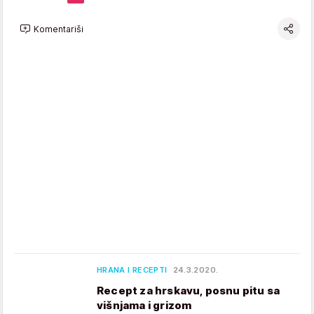
Komentariši
HRANA I RECEPTI
24.3.2020.
Recept za hrskavu, posnu pitu sa
višnjama i grizom