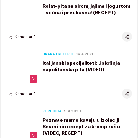
Rolat-pita sa sirom, jajima i jogurtom
- sočna i preukusna! (RECEPT)
Komentariši
HRANA I RECEPTI
16.4.2020.
Italijanski specijaliteti: Uskršnja
napolitanska pita (VIDEO)
Komentariši
PORODICA
9.4.2020.
Poznate mame kuvaju u izolaciji:
Severinin recept za krompirušu
(VIDEO, RECEPT)