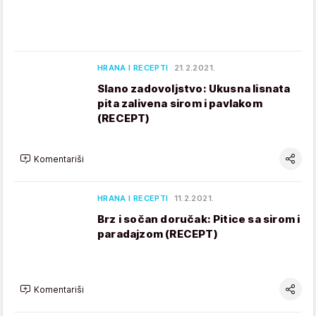
HRANA I RECEPTI
21.2.2021.
Slano zadovoljstvo: Ukusna lisnata
pita zalivena sirom i pavlakom
(RECEPT)
Komentariši
HRANA I RECEPTI
11.2.2021.
Brz i sočan doručak: Pitice sa sirom i
paradajzom (RECEPT)
Komentariši