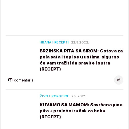
HRANA I RECEPTI
22.8.2022.
BRZINSKA PITA SA SIROM: Gotova za
pola sata i topi se u ustima, sigurno
će vam tražiti da pravite i sutra
(RECEPT)
Komentariši
ŽIVOT PORODICE
7.5.2021.
KUVAMO SA MAMOM: Savršena pica
pita + prolećni ručak za bebu
(RECEPT)