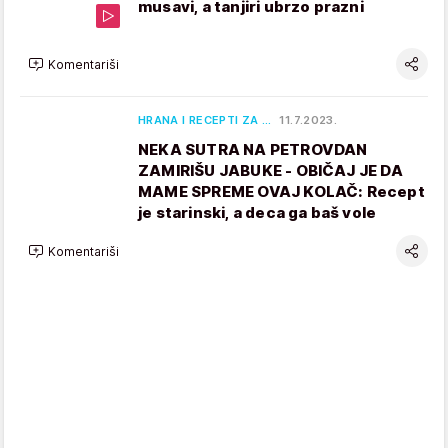
musavi, a tanjiri ubrzo prazni
Komentariši
HRANA I RECEPTI ZA …
11.7.2023.
NEKA SUTRA NA PETROVDAN
ZAMIRIŠU JABUKE - OBIČAJ JE DA
MAME SPREME OVAJ KOLAČ: Recept
je starinski, a deca ga baš vole
Komentariši