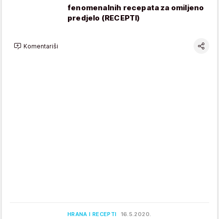
fenomenalnih recepata za omiljeno
predjelo (RECEPTI)
Komentariši
HRANA I RECEPTI
16.5.2020.