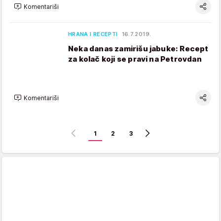
Komentariši
HRANA I RECEPTI
16.7.2019.
Neka danas zamirišu jabuke: Recept
za kolač koji se pravi na Petrovdan
Komentariši
1
2
3