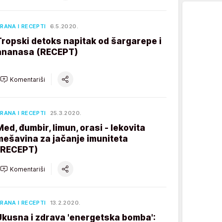
RANA I RECEPTI
6.5.2020.
Tropski detoks napitak od šargarepe i
ananasa (RECEPT)
Komentariši
RANA I RECEPTI
25.3.2020.
Med, đumbir, limun, orasi - lekovita
mešavina za jačanje imuniteta
(RECEPT)
Komentariši
RANA I RECEPTI
13.2.2020.
Ukusna i zdrava 'energetska bomba':