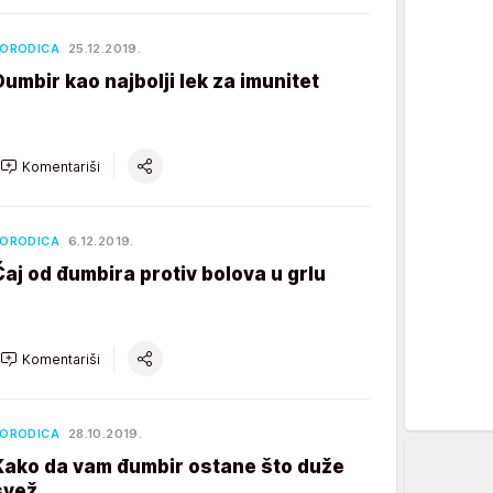
ORODICA
25.12.2019.
Đumbir kao najbolji lek za imunitet
Komentariši
ORODICA
6.12.2019.
Čaj od đumbira protiv bolova u grlu
Komentariši
ORODICA
28.10.2019.
Kako da vam đumbir ostane što duže
svež