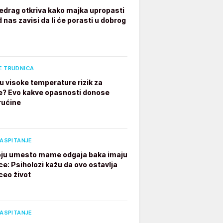
edrag otkriva kako majka upropasti
 nas zavisi da li će porasti u dobrog
E TRUDNICA
u visoke temperature rizik za
e? Evo kakve opasnosti donose
rućine
VASPITANJE
ju umesto mame odgaja baka imaju
ce: Psiholozi kažu da ovo ostavlja
ceo život
VASPITANJE