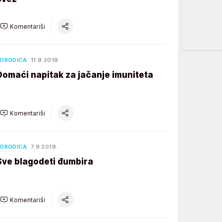
Komentariši
ORODICA
11.9.2019.
Domaći napitak za jačanje imuniteta
Komentariši
ORODICA
7.9.2019.
Sve blagodeti đumbira
Komentariši