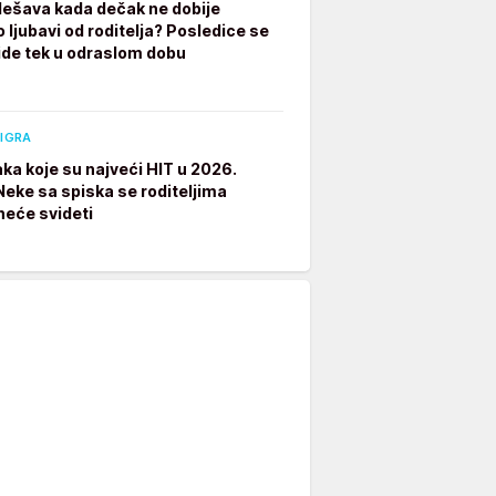
dešava kada dečak ne dobije
 ljubavi od roditelja? Posledice se
ide tek u odraslom dobu
 IGRA
aka koje su najveći HIT u 2026.
 Neke sa spiska se roditeljima
neće svideti