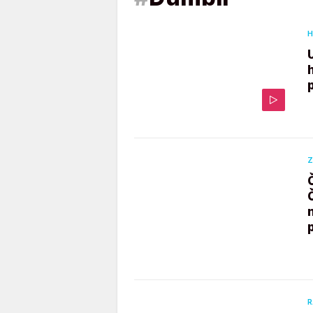
H
Z
R