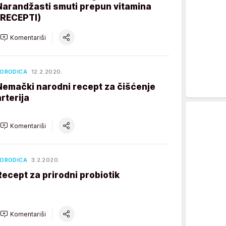
Narandžasti smuti prepun vitamina
(RECEPTI)
Komentariši
ORODICA
12.2.2020.
Nemački narodni recept za čišćenje
arterija
Komentariši
ORODICA
3.2.2020.
Recept za prirodni probiotik
Komentariši