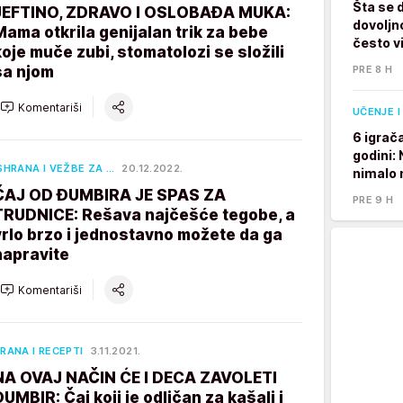
Šta se 
JEFTINO, ZDRAVO I OSLOBAĐA MUKA:
dovoljno
Mama otkrila genijalan trik za bebe
često v
koje muče zubi, stomatolozi se složili
sa njom
PRE 8 H
Komentariši
UČENJE I
6 igrač
godini:
SHRANA I VEŽBE ZA …
20.12.2022.
nimalo 
ČAJ OD ĐUMBIRA JE SPAS ZA
PRE 9 H
TRUDNICE: Rešava najčešće tegobe, a
vrlo brzo i jednostavno možete da ga
napravite
Komentariši
RANA I RECEPTI
3.11.2021.
NA OVAJ NAČIN ĆE I DECA ZAVOLETI
ĐUMBIR: Čaj koji je odličan za kašalj i