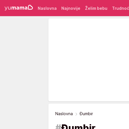
Naslovna
Najnovije
Želim bebu
Trudno
Naslovna
Đumbir
#
Đumbir