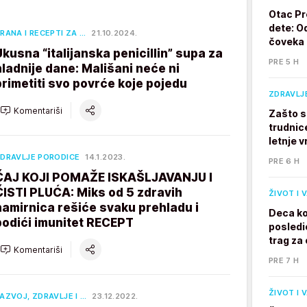
Otac Pr
dete: Od
RANA I RECEPTI ZA …
21.10.2024.
čoveka
Ukusna “italijanska penicillin” supa za
PRE 5 H
hladnije dane: Mališani neće ni
primetiti svo povrće koje pojedu
ZDRAVLJ
Komentariši
Zašto s
trudnic
letnje v
DRAVLJE PORODICE
14.1.2023.
PRE 6 H
ČAJ KOJI POMAŽE ISKAŠLJAVANJU I
ČISTI PLUĆA: Miks od 5 zdravih
ŽIVOT I 
namirnica rešiće svaku prehladu i
Deca ko
podići imunitet RECEPT
posledi
trag za 
Komentariši
PRE 7 H
ŽIVOT I 
AZVOJ, ZDRAVLJE I …
23.12.2022.