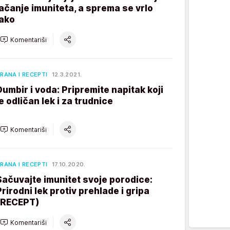
jačanje imuniteta, a sprema se vrlo
lako
Komentariši
RANA I RECEPTI
12.3.2021.
Đumbir i voda: Pripremite napitak koji
je odličan lek i za trudnice
Komentariši
RANA I RECEPTI
17.10.2020.
Sačuvajte imunitet svoje porodice:
Prirodni lek protiv prehlade i gripa
(RECEPT)
Komentariši