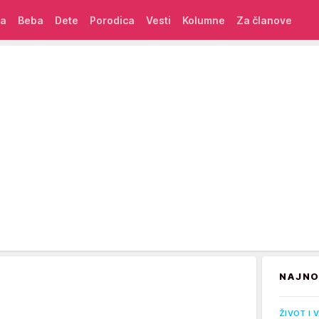
ća
Beba
Dete
Porodica
Vesti
Kolumne
Za članove
NAJNO
ŽIVOT I 