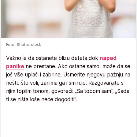
Foto: Shutterstock
Važno je da ostanete blizu deteta dok
napad
panike
ne prestane. Ako ostane samo, može da se
još više uplaši i zabrine. Usmerite njegovu pažnju na
nešto što voli, zanima ga i smiruje. Razgovarajte s
njim toplim tonom, govoreći: „Sa tobom sam“, „Sada
ti se ništa loše neće dogoditi“.