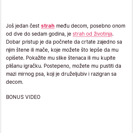
Još jedan čest
strah
među decom, posebno onom
od dve do sedam godina, je
strah od životinja
.
Dobar pristup je da počnete da crtate zajedno sa
njim štene ili mače, koje možete što lepše da mu
opišete. Pokažite mu slike štenaca ili mu kupite
plišanu igračku. Postepeno, možete mu pustiti da
mazi mirnog psa, koji je druželjubiv i razigran sa
decom.
BONUS VIDEO