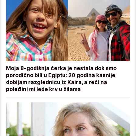
Moja 8-godišnja ćerka je nestala dok smo
porodično bili u Egiptu: 20 godina kasnije
dobijam razglednicu iz Kaira, a reči na
poleđini mi lede krv u žilama