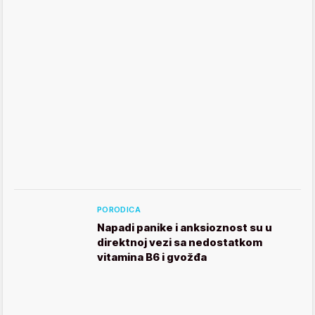
PORODICA
Napadi panike i anksioznost su u
direktnoj vezi sa nedostatkom
vitamina B6 i gvožđa