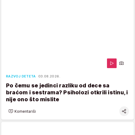
RAZVOJ DETETA
03.08.2026.
Po čemu se jedinci razliku od dece sa
braćom i sestrama? Psiholozi otkrili istinu, i
nije ono što mislite
Komentariši