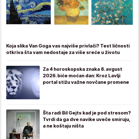
Koja slika Van Goga vas najviše privlači? Test ličnosti
otkriva šta vam nedostaje za više sreće u životu
Za 4 horoskopska znaka 8. avgust
2026. biće moćan dan: Kroz Lavlji
portal stižu važne novčane promene
Šta radi Bil Gejts kad je pod stresom?
Tvrdi da ga dve navike uveče smiruju,
a ne koštaju ništa