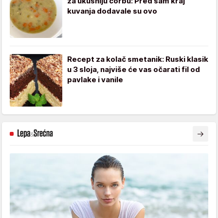
za ukusniju čorbu: Pred sam kraj
kuvanja dodavale su ovo
Recept za kolač smetanik: Ruski klasik
u 3 sloja, najviše će vas očarati fil od
pavlake i vanile