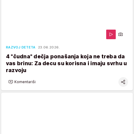
RAZVOJ DETETA
23.06.2026.
4 "čudna" dečja ponašanja koja ne treba da
vas brinu: Za decu su korisna i imaju svrhu u
razvoju
Komentariši