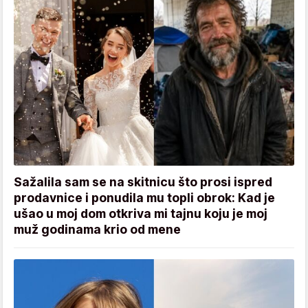
Sažalila sam se na skitnicu što prosi ispred
prodavnice i ponudila mu topli obrok: Kad je
ušao u moj dom otkriva mi tajnu koju je moj
muž godinama krio od mene