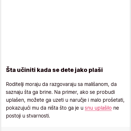
Šta učiniti kada se dete jako plaši
Roditelji moraju da razgovaraju sa mališanom, da
saznaju šta ga brine. Na primer, ako se probudi
uplašen, možete ga uzeti u naručje i malo prošetati,
pokazujući mu da ništa što ga je u
snu uplašilo
ne
postoji u stvarnosti.