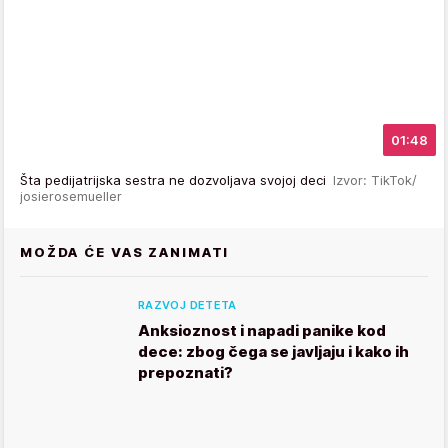
01:48
Šta pedijatrijska sestra ne dozvoljava svojoj deci
Izvor: TikTok/
josierosemueller
MOŽDA ĆE VAS ZANIMATI
RAZVOJ DETETA
Anksioznost i napadi panike kod
dece: zbog čega se javljaju i kako ih
prepoznati?