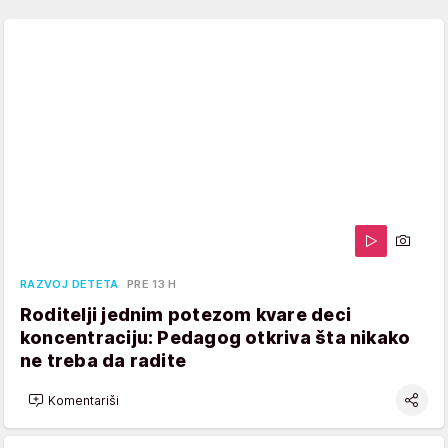
RAZVOJ DETETA
PRE 13 H
Roditelji jednim potezom kvare deci
koncentraciju: Pedagog otkriva šta nikako
ne treba da radite
Komentariši