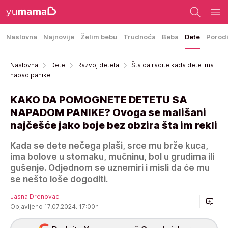
Naslovna
Najnovije
Želim bebu
Trudnoća
Beba
Dete
Porod
Naslovna
Dete
Razvoj deteta
Šta da radite kada dete ima
napad panike
KAKO DA POMOGNETE DETETU SA
NAPADOM PANIKE? Ovoga se mališani
najčešće jako boje bez obzira šta im rekli
Kada se dete nečega plaši, srce mu brže kuca,
ima bolove u stomaku, mučninu, bol u grudima ili
gušenje. Odjednom se uznemiri i misli da će mu
se nešto loše dogoditi.
Jasna Drenovac
Objavljeno 17.07.2024. 17:00h