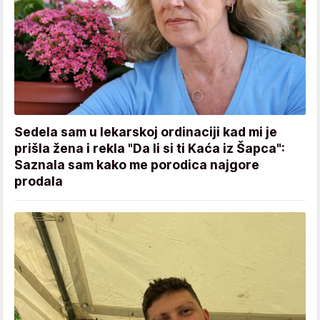
Sedela sam u lekarskoj ordinaciji kad mi je
prišla žena i rekla "Da li si ti Kaća iz Šapca":
Saznala sam kako me porodica najgore
prodala