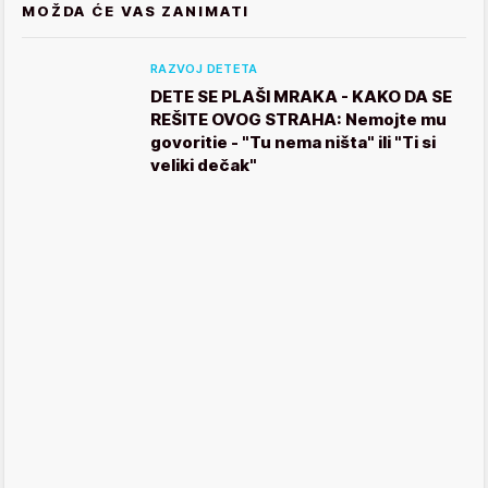
MOŽDA ĆE VAS ZANIMATI
RAZVOJ DETETA
DETE SE PLAŠI MRAKA - KAKO DA SE
REŠITE OVOG STRAHA: Nemojte mu
govoritie - "Tu nema ništa" ili "Ti si
veliki dečak"