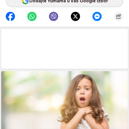
Dodajte Yumama u vaš Google izbor