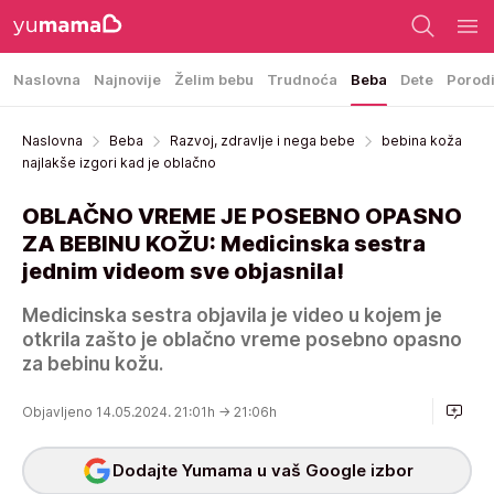
Naslovna
Najnovije
Želim bebu
Trudnoća
Beba
Dete
Porod
Naslovna
Beba
Razvoj, zdravlje i nega bebe
bebina koža
najlakše izgori kad je oblačno
OBLAČNO VREME JE POSEBNO OPASNO
ZA BEBINU KOŽU: Medicinska sestra
jednim videom sve objasnila!
Medicinska sestra objavila je video u kojem je
otkrila zašto je oblačno vreme posebno opasno
za bebinu kožu.
Objavljeno 14.05.2024. 21:01h
→ 21:06h
Dodajte Yumama u vaš Google izbor