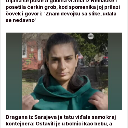
Dijana se posle 5 godina vratila iz Nemačke i
posetila ćerkin grob, kod spomenika joj prilazi
čovek i govori: "Znam devojku sa slike, udala
se nedavno"
Dragana iz Sarajeva je tatu viđala samo kraj
kontejnera: Ostavili je u bolnici kao bebu, a