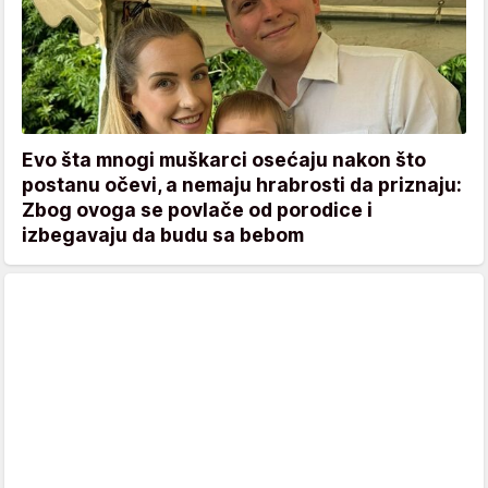
Evo šta mnogi muškarci osećaju nakon što
postanu očevi, a nemaju hrabrosti da priznaju:
Zbog ovoga se povlače od porodice i
izbegavaju da budu sa bebom