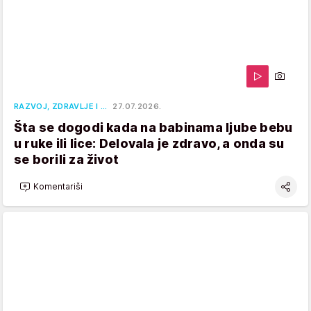
RAZVOJ, ZDRAVLJE I …
27.07.2026.
Šta se dogodi kada na babinama ljube bebu
u ruke ili lice: Delovala je zdravo, a onda su
se borili za život
Komentariši