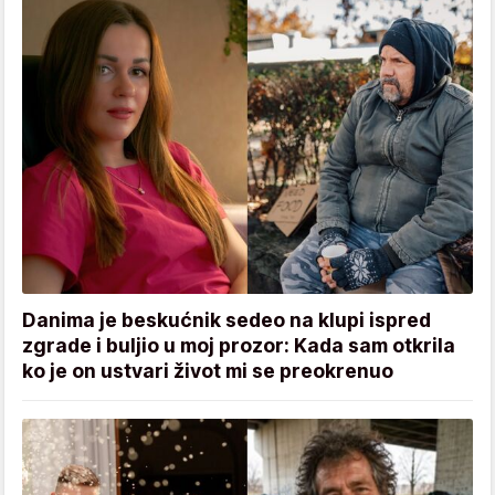
Danima je beskućnik sedeo na klupi ispred
zgrade i buljio u moj prozor: Kada sam otkrila
ko je on ustvari život mi se preokrenuo