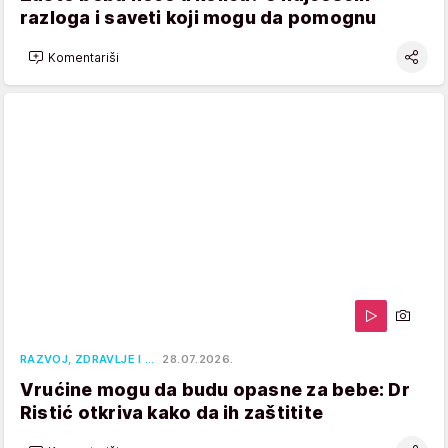
razloga i saveti koji mogu da pomognu
Komentariši
RAZVOJ, ZDRAVLJE I …
28.07.2026.
Vrućine mogu da budu opasne za bebe: Dr
Ristić otkriva kako da ih zaštitite