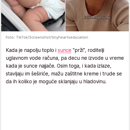
Foto: TikTok/Screenshot/tinyheartseducation
Kada je napolju toplo i
sunce
"prži", roditelji
uglavnom vode računa, pa decu ne izvode u vreme
kada je sunce najjače. Osim toga, i kada izlaze,
stavljaju im šeširiće, mažu zaštitne kreme i trude se
da ih koliko je moguće sklanjaju u hladovinu.