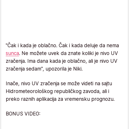
"Čak i kada je oblačno. Čak i kada deluje da nema
sunca
. Ne možete uvek da znate koliki je nivo UV
zračenja. Ima dana kada je oblačno, ali je nivo UV
zračenja sedam", upozorila je Niki.
Inače, nivo UV zračenja se može videti na sajtu
Hidrometeorološkog republičkog zavoda, ali i
preko raznih aplikacija za vremensku prognozu.
BONUS VIDEO: