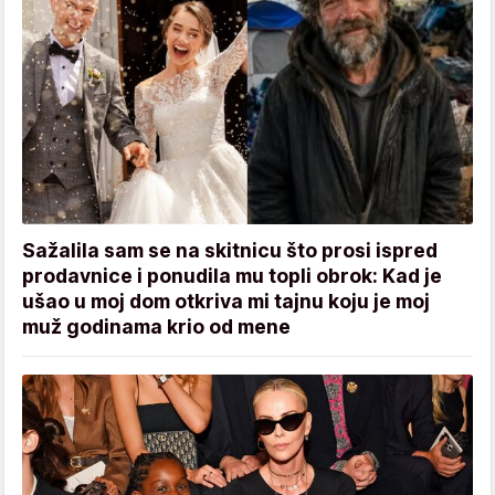
Sažalila sam se na skitnicu što prosi ispred
prodavnice i ponudila mu topli obrok: Kad je
ušao u moj dom otkriva mi tajnu koju je moj
muž godinama krio od mene