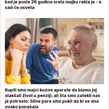
kad je posle 26 godina srela majku rekla je - e
sad će osveta
Kupili smo majci kućne aparate da bismo joj
olakšali život u penziji, ali šta smo zatekli nas
je potreslo: Silne pare smo pukli da bi se ona
ovako ponašala