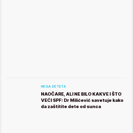
NEGA DETETA
NAOČARE, ALI NE BILO KAKVE I ŠTO
VEĆI SPF: Dr Milićević savetuje kako
da zaštitite dete od sunca