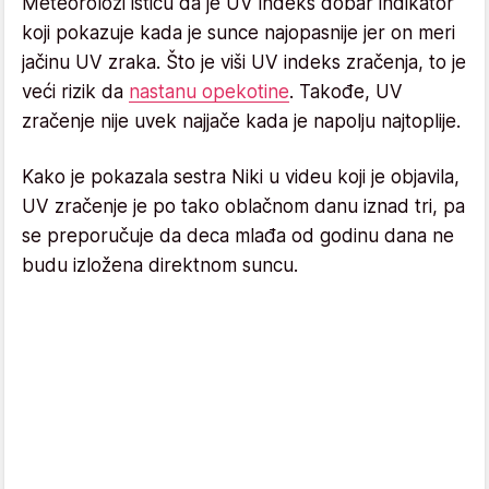
Meteorolozi ističu da je UV indeks dobar indikator
koji pokazuje kada je sunce najopasnije jer on meri
jačinu UV zraka. Što je viši UV indeks zračenja, to je
veći rizik da
nastanu opekotine
. Takođe, UV
zračenje nije uvek najjače kada je napolju najtoplije.
Kako je pokazala sestra Niki u videu koji je objavila,
UV zračenje je po tako oblačnom danu iznad tri, pa
se preporučuje da deca mlađa od godinu dana ne
budu izložena direktnom suncu.