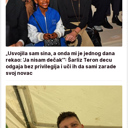
„Usvojila sam sina, a onda mi je jednog dana
rekao: ‘Ja nisam dečak’“: Šarliz Teron decu
odgaja bez privilegija i uči ih da sami zarade
svoj novac