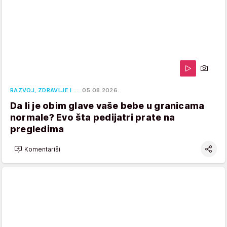
RAZVOJ, ZDRAVLJE I …
05.08.2026.
Da li je obim glave vaše bebe u granicama
normale? Evo šta pedijatri prate na
pregledima
Komentariši