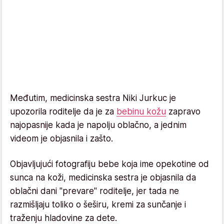
Međutim, medicinska sestra Niki Jurkuc je
upozorila roditelje da je za
bebinu kožu
zapravo
najopasnije kada je napolju oblačno, a jednim
videom je objasnila i zašto.
Objavljujući fotografiju bebe koja ime opekotine od
sunca na koži, medicinska sestra je objasnila da
oblačni dani "prevare" roditelje, jer tada ne
razmišljaju toliko o šeširu, kremi za sunčanje i
traženju hladovine za dete.