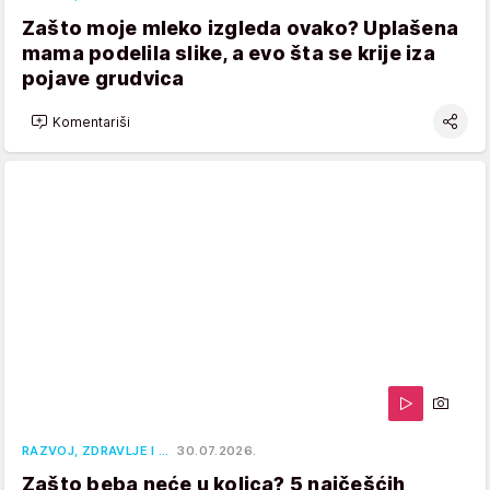
Zašto moje mleko izgleda ovako? Uplašena
mama podelila slike, a evo šta se krije iza
pojave grudvica
Komentariši
RAZVOJ, ZDRAVLJE I …
30.07.2026.
Zašto beba neće u kolica? 5 najčešćih