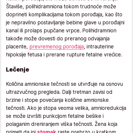
Štaviše, polihidramniona tokom trudnoće može
doprineti komplikacijama tokom porođaja, kao što
je nepravilno postavljanje bebine glave u porođajni
kanal ili prolaps pupčane vrpce. Polihidramnion
takođe može dovesti do preranog odvajanja
placente,
prevremenog porođaja
, intrauterine
hipoksije fetusa i prerane rupture fetalne vrećice.
Lečenje
Količina amnionske tečnosti se utvrđuje na osnovu
ultrazvučnog pregleda. Dalji tretman zavisi od
brzine i stope povećanja količine amnionske
tečnosti. Ako je stopa veoma velika, amnioredukcija
se može izvršiti punkcijom fetalne bešike i
polaganim dreniranjem viška tečnosti. Žena koja
primeti da joj
stomak
raste prebrzo u kratkom