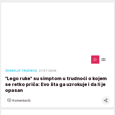
ZDRAVLJE TRUDNICA
27.07.2026.
"Lego ruke" su simptom u trudnoći o kojem
se retko priča: Evo šta ga uzrokuje i da li je
opasan
Komentariši