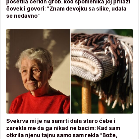
posetila ćerkin grob, kod spomenika joj prilazi
čovek i govori: "Znam devojku sa slike, udala
se nedavno"
Svekrva mi je na samrti dala staro ćebe i
zarekla me da ga nikad ne bacim: Kad sam
otkrila njenu tajnu samo sam rekla "Bože,