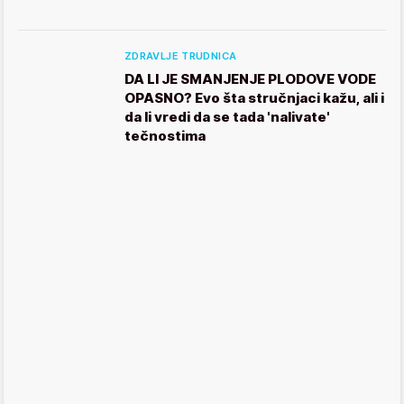
ZDRAVLJE TRUDNICA
DA LI JE SMANJENJE PLODOVE VODE
OPASNO? Evo šta stručnjaci kažu, ali i
da li vredi da se tada 'nalivate'
tečnostima