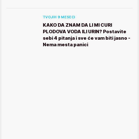
TVOJIH 9 MESECI
KAKO DA ZNAM DA LI MI CURI
PLODOVA VODA ILI URIN? Postavite
sebi 4 pitanja i sve će vam biti jasno -
Nema mesta panici