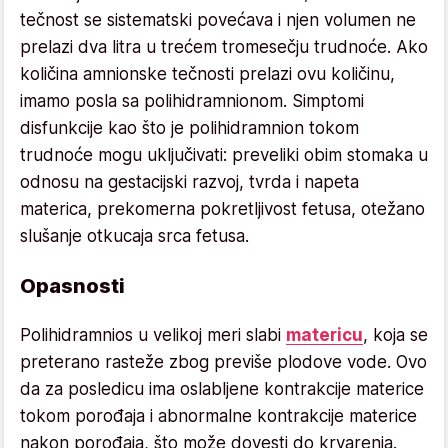
tečnost se sistematski povećava i njen volumen ne
prelazi dva litra u trećem tromesečju trudnoće. Ako
količina amnionske tečnosti prelazi ovu količinu,
imamo posla sa polihidramnionom. Simptomi
disfunkcije kao što je polihidramnion tokom
trudnoće mogu uključivati: preveliki obim stomaka u
odnosu na gestacijski razvoj, tvrda i napeta
materica, prekomerna pokretljivost fetusa, otežano
slušanje otkucaja srca fetusa.
Opasnosti
Polihidramnios u velikoj meri slabi
matericu
, koja se
preterano rasteže zbog previše plodove vode. Ovo
da za posledicu ima oslabljene kontrakcije materice
tokom porođaja i abnormalne kontrakcije materice
nakon porođaja, što može dovesti do krvarenja.