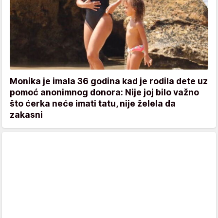
Monika je imala 36 godina kad je rodila dete uz
pomoć anonimnog donora: Nije joj bilo važno
što ćerka neće imati tatu, nije želela da
zakasni