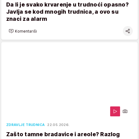
Da li je svako krvarenje u trudnoći opasno?
Javlja se kod mnogih trudnica, a ovo su
znaci za alarm
Komentariši
ZDRAVLJE TRUDNICA
22.05.2026.
Zašto tamne bradavice i areole? Razlog