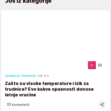
Još iz kategorije
ZDRAVLJE TRUDNICA
PRE 8 H
Zašto su visoke temperature rizik za
trudnice? Evo kakve opasnosti donose
letnje vrućine
Komentariši