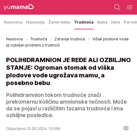
Naslovna
Najnovije
Želim bebu
Trudnoća
Beba
Dete
Porod
Naslovna
Trudnoća
Zdravlje trudnica
Višak plodove vode
je ozbiljan problem u trudnoći
POLIHIDRAMNION JE REĐE ALI OZBILJNO
STANJE: Ogroman stomak od viška
plodove vode ugrožava mamu, a
posebno bebu
Polihidramnion tokom trudnoće znači
prekomernu količinu amnionske tečnosti. Može
da se pojavi u različitim fazama trudnoće i ima
ozbiljne posledice.
Objavljeno 22.05.2024. 10:08h