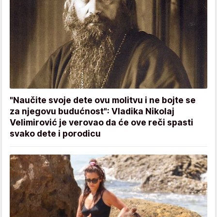
"Naučite svoje dete ovu molitvu i ne bojte se
za njegovu budućnost": Vladika Nikolaj
Velimirović je verovao da će ove reči spasti
svako dete i porodicu