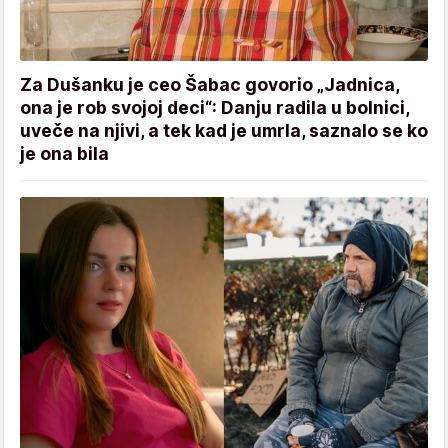
Za Dušanku je ceo Šabac govorio „Jadnica,
ona je rob svojoj deci“: Danju radila u bolnici,
uveče na njivi, a tek kad je umrla, saznalo se ko
je ona bila