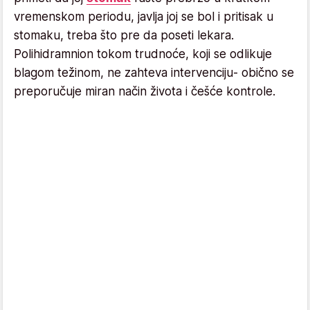
vremenskom periodu, javlja joj se bol i pritisak u
stomaku, treba što pre da poseti lekara.
Polihidramnion tokom trudnoće, koji se odlikuje
blagom težinom, ne zahteva intervenciju- obično se
preporučuje miran način života i češće kontrole.