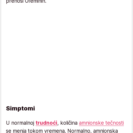
prenosi Ofeminin.
Simptomi
U normalnoj
trudnoći
, količina
amnionske tečnosti
se menja tokom vremena. Normalno, amnionska