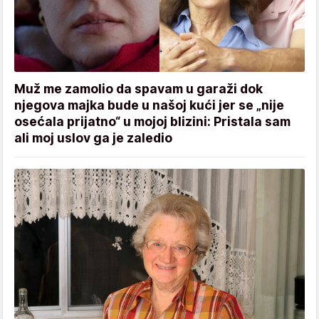
Muž me zamolio da spavam u garaži dok
njegova majka bude u našoj kući jer se „nije
osećala prijatno“ u mojoj blizini: Pristala sam
ali moj uslov ga je zaledio