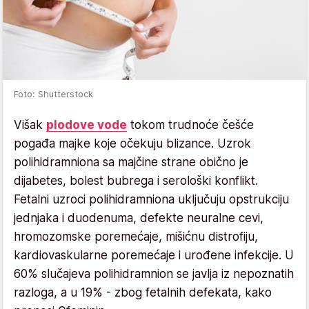
Foto: Shutterstock
Višak
plodove vode
tokom trudnoće češće
pogađa majke koje očekuju blizance. Uzrok
polihidramniona sa majčine strane obično je
dijabetes, bolest bubrega i serološki konflikt.
Fetalni uzroci polihidramniona uključuju opstrukciju
jednjaka i duodenuma, defekte neuralne cevi,
hromozomske poremećaje, mišićnu distrofiju,
kardiovaskularne poremećaje i urođene infekcije. U
60% slučajeva polihidramnion se javlja iz nepoznatih
razloga, a u 19% - zbog fetalnih defekata, kako