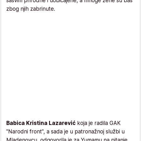
sasvim prirodne i uobičajene, a mnoge žene su baš
zbog njih zabrinute.
Babica Kristina Lazarević
koja je radila GAK
"Narodni front", a sada je u patronažnoj službi u
Mladenovcu, odgovorila je za Yumamu na pitanje