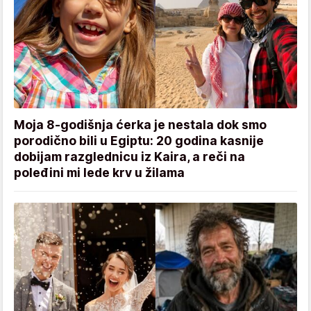
Moja 8-godišnja ćerka je nestala dok smo
porodično bili u Egiptu: 20 godina kasnije
dobijam razglednicu iz Kaira, a reči na
poleđini mi lede krv u žilama