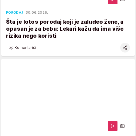
POROĐAJ
30.06.2026.
Šta je lotos porođaj koji je zaludeo žene, a
opasan je za bebu: Lekari kažu da ima više
rizika nego koristi
Komentariši