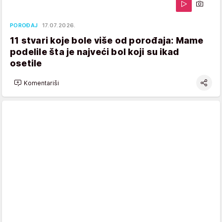
POROĐAJ
17.07.2026.
11 stvari koje bole više od porođaja: Mame
podelile šta je najveći bol koji su ikad
osetile
Komentariši