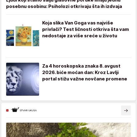
posebnu osobinu: Psiholozi otkrivaju šta ih izdvaja
Koja slika Van Goga vas najviše
privlači? Test ličnosti otkriva šta vam
nedostaje za više sreće u životu
Za 4 horoskopska znaka 8. avgust
2026. biće moćan dan: Kroz Lavlji
portal stižu važne novčane promene