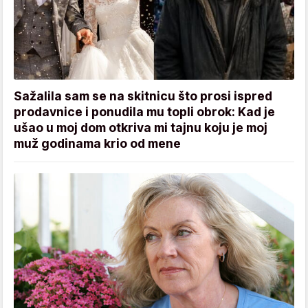
Sažalila sam se na skitnicu što prosi ispred
prodavnice i ponudila mu topli obrok: Kad je
ušao u moj dom otkriva mi tajnu koju je moj
muž godinama krio od mene