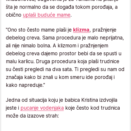
šta je normalno da se događa tokom porođaja, a
obično
uplaši buduće mame
.
"Ono sto često mame plaši je
klizma
, pražnjenje
debelog creva. Sama procedura je malo neprijatna,
ali nije nimalo bolna. A klizmom i pražnjenjem
debelog creva dajemo prostor bebi da se spusti u
malu karlicu. Druga procedura koja plaši trudnice
su česti pregledi na dva sata. Ti pregledi su nam od
značaja kako bi znali u kom smeru ide porođaj i
kako napreduje."
Jedna od situacija koju je babica Kristina izdvojila
jeste i
pucanje vodenjaka
koje često kod trudnica
može da izazove strah: