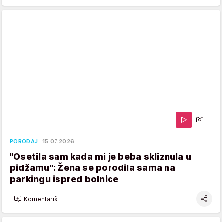
POROĐAJ
15.07.2026.
"Osetila sam kada mi je beba skliznula u
pidžamu": Žena se porodila sama na
parkingu ispred bolnice
Komentariši