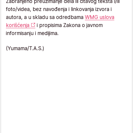
Zabranjeno preuzimanje dela ili čitavog teksta i/ili
foto/videa, bez navođenja i linkovanja izvora i
autora, a u skladu sa odredbama
WMG uslova
korišćenja
i propisima Zakona o javnom
informisanju i medijima.
(Yumama/T.A.S.)