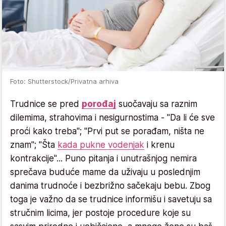
Foto: Shutterstock/Privatna arhiva
Trudnice se pred
porođaj
suočavaju sa raznim
dilemima, strahovima i nesigurnostima - "Da li će sve
proći kako treba"; "Prvi put se porađam, ništa ne
znam"; "Šta
kada pukne vodenjak
i krenu
kontrakcije"... Puno pitanja i unutrašnjog nemira
sprečava buduće mame da uživaju u poslednjim
danima trudnoće i bezbrižno sačekaju bebu. Zbog
toga je važno da se trudnice informišu i savetuju sa
stručnim licima, jer postoje procedure koje su