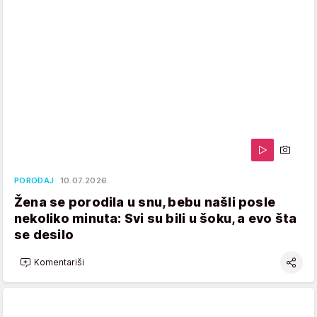
POROĐAJ
10.07.2026.
Žena se porodila u snu, bebu našli posle
nekoliko minuta: Svi su bili u šoku, a evo šta
se desilo
Komentariši