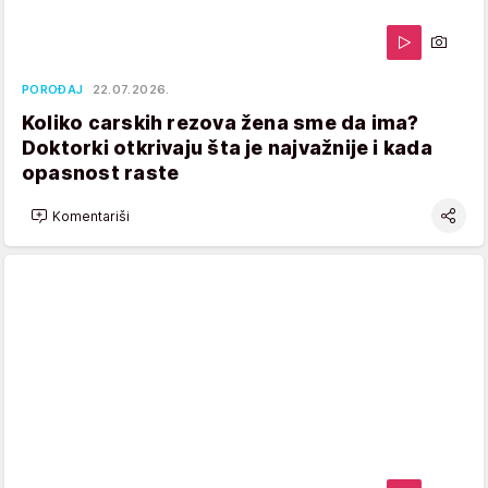
POROĐAJ
22.07.2026.
Koliko carskih rezova žena sme da ima?
Doktorki otkrivaju šta je najvažnije i kada
opasnost raste
Komentariši