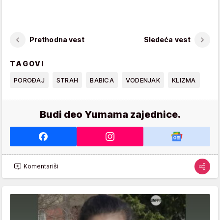
Prethodna vest
Sledeća vest
TAGOVI
POROĐAJ
STRAH
BABICA
VODENJAK
KLIZMA
Budi deo Yumama zajednice.
Komentariši