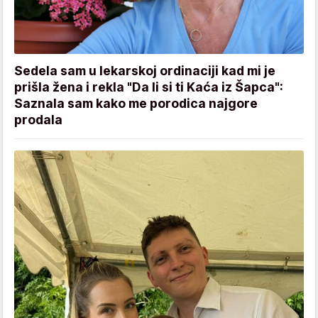
Sedela sam u lekarskoj ordinaciji kad mi je
prišla žena i rekla "Da li si ti Kaća iz Šapca":
Saznala sam kako me porodica najgore
prodala