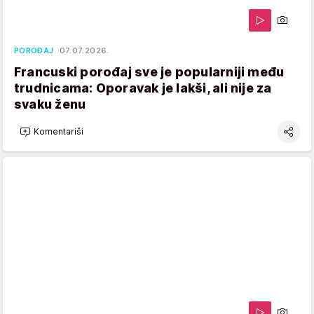
POROĐAJ
07.07.2026.
Francuski porođaj sve je popularniji među
trudnicama: Oporavak je lakši, ali nije za
svaku ženu
Komentariši