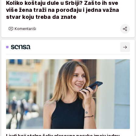
Koliko koštaju dule u Srbiji? Zašto ih sve
više žena traži na porođaju i jedna važna
stvar koju treba da znate
Komentariši
Ljudi koji stalno šalju glasovne poruke imaju jednu