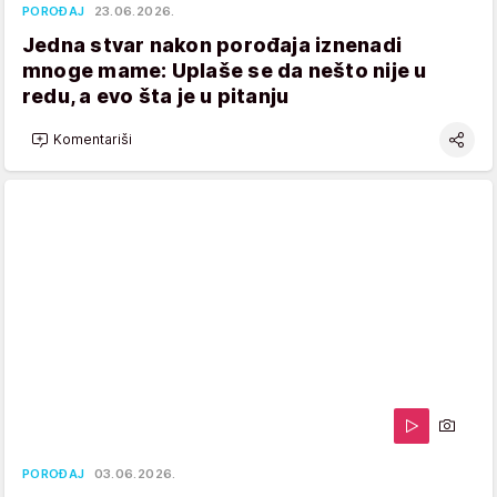
POROĐAJ
23.06.2026.
Jedna stvar nakon porođaja iznenadi
mnoge mame: Uplaše se da nešto nije u
redu, a evo šta je u pitanju
Komentariši
POROĐAJ
03.06.2026.