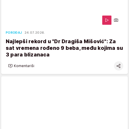
POROĐAJ
24.07.2026.
Najlepši rekord u "Dr Dragiša Mišović": Za
sat vremena rođeno 9 beba, među kojima su
3 para blizanaca
Komentariši