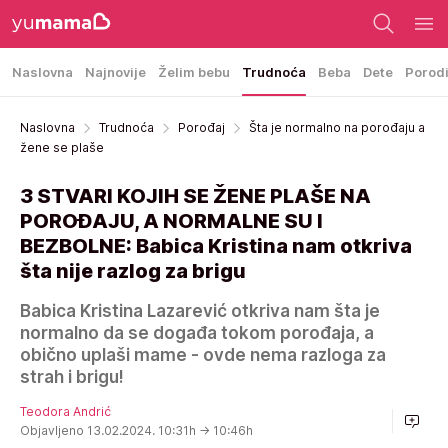
Naslovna
Najnovije
Želim bebu
Trudnoća
Beba
Dete
Porod
Naslovna
Trudnoća
Porođaj
Šta je normalno na porođaju a
žene se plaše
3 STVARI KOJIH SE ŽENE PLAŠE NA
POROĐAJU, A NORMALNE SU I
BEZBOLNE: Babica Kristina nam otkriva
šta nije razlog za brigu
Babica Kristina Lazarević otkriva nam šta je
normalno da se događa tokom porođaja, a
obično uplaši mame - ovde nema razloga za
strah i brigu!
Teodora Andrić
Objavljeno 13.02.2024. 10:31h
→ 10:46h