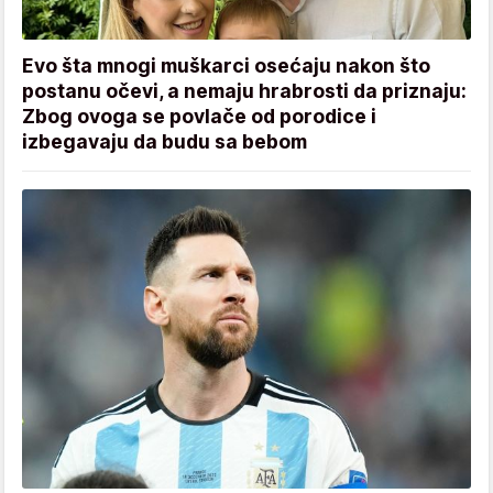
Evo šta mnogi muškarci osećaju nakon što
postanu očevi, a nemaju hrabrosti da priznaju:
Zbog ovoga se povlače od porodice i
izbegavaju da budu sa bebom