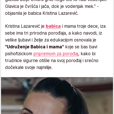
Glavica je čvršća i jača, dok je vodenjak mek." -
objasnila je babica Kristina Lazarević.
Kristina Lazarević je
babica
i mama troje dece, iza
sebe ima tri prirodna porođaja, a kako navodi, iz
velike ljubavi i želje za edukacijom osnovala je
"Udruženje Babica i mama"
koje se bas bavi
psihofizickom
pripremom za porođaj
, kako bi
trudnice sigurne otišle na svoj porođaj i srećno
dočekale svoje najmilije.