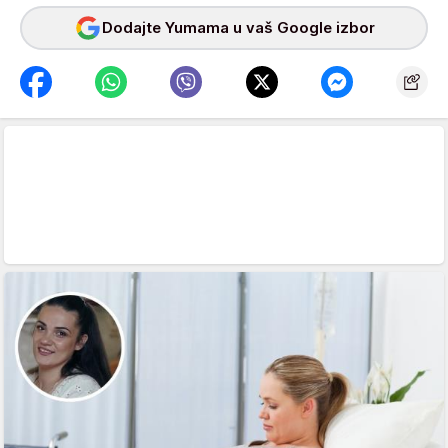
Dodajte Yumama u vaš Google izbor