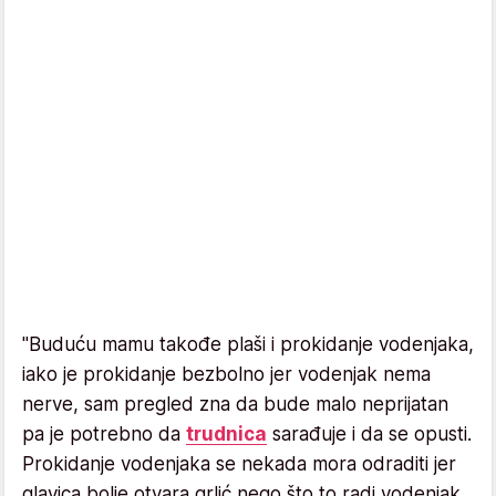
"Buduću mamu takođe plaši i prokidanje vodenjaka,
iako je prokidanje bezbolno jer vodenjak nema
nerve, sam pregled zna da bude malo neprijatan
pa je potrebno da
trudnica
sarađuje i da se opusti.
Prokidanje vodenjaka se nekada mora odraditi jer
glavica bolje otvara grlić nego što to radi vodenjak.