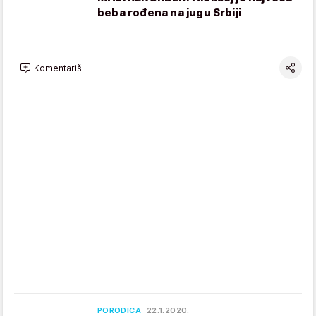
beba rođena na jugu Srbiji
Komentariši
PORODICA
22.1.2020.