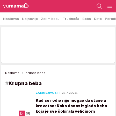
Naslovna
Najnovije
Želim bebu
Trudnoća
Beba
Dete
Porod
Naslovna
Krupna beba
#
Krupna beba
ZANIMLJIVOSTI
27.7.2026.
Kad se rodio nije mogao da stane u
krevetac: Kako danas izgleda beba
koja je sve šokirala veličinom