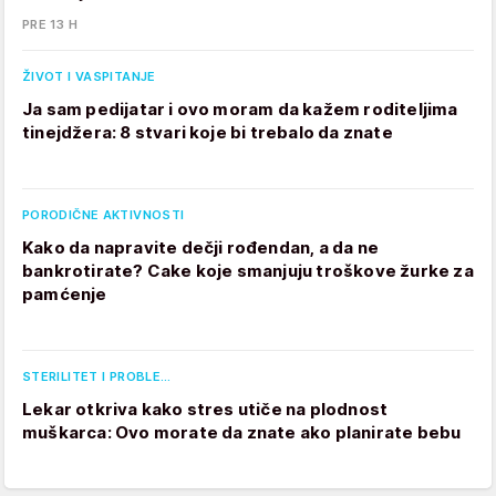
PRE 13 H
ŽIVOT I VASPITANJE
Ja sam pedijatar i ovo moram da kažem roditeljima
tinejdžera: 8 stvari koje bi trebalo da znate
PORODIČNE AKTIVNOSTI
Kako da napravite dečji rođendan, a da ne
bankrotirate? Cake koje smanjuju troškove žurke za
pamćenje
STERILITET I PROBLE…
Lekar otkriva kako stres utiče na plodnost
muškarca: Ovo morate da znate ako planirate bebu