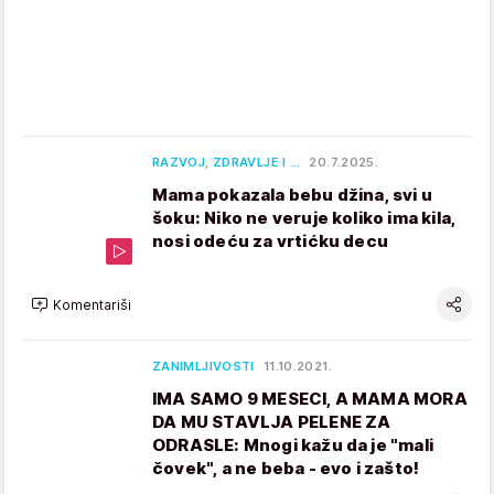
RAZVOJ, ZDRAVLJE I …
20.7.2025.
Mama pokazala bebu džina, svi u
šoku: Niko ne veruje koliko ima kila,
nosi odeću za vrtićku decu
Komentariši
ZANIMLJIVOSTI
11.10.2021.
IMA SAMO 9 MESECI, A MAMA MORA
DA MU STAVLJA PELENE ZA
ODRASLE: Mnogi kažu da je "mali
čovek", a ne beba - evo i zašto!