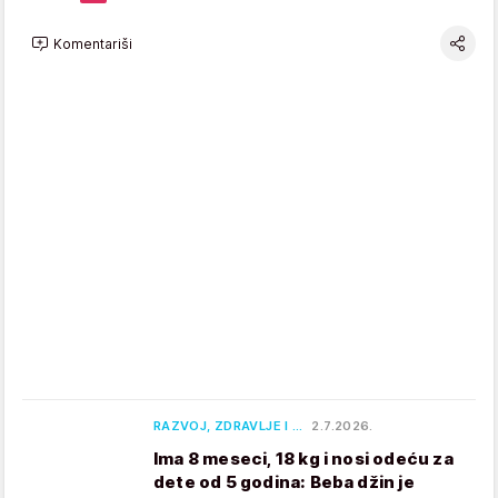
Komentariši
RAZVOJ, ZDRAVLJE I …
2.7.2026.
Ima 8 meseci, 18 kg i nosi odeću za
dete od 5 godina: Beba džin je