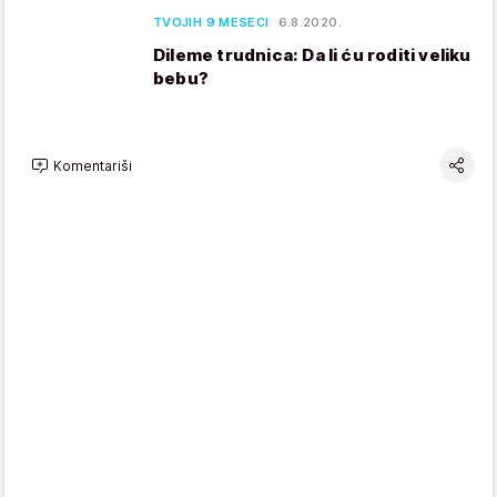
TVOJIH 9 MESECI
6.8.2020.
Dileme trudnica: Da li ću roditi veliku
bebu?
Komentariši