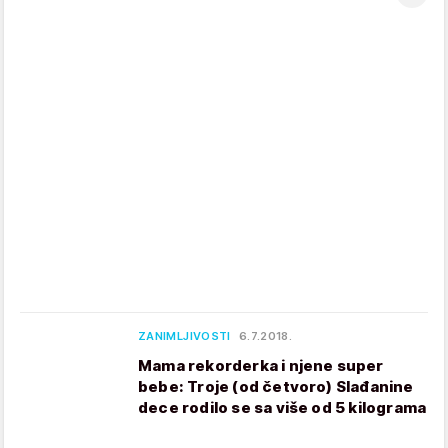
ZANIMLJIVOSTI
6.7.2018.
Mama rekorderka i njene super
bebe: Troje (od četvoro) Slađanine
dece rodilo se sa više od 5 kilograma