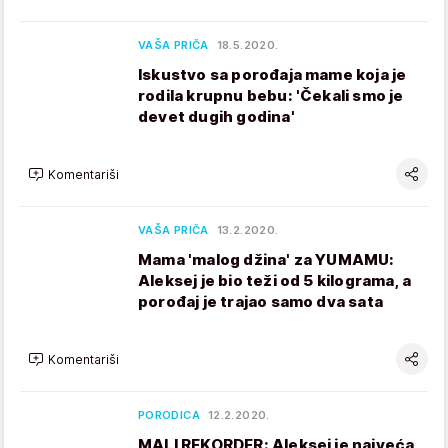
VAŠA PRIČA
18.5.2020.
Iskustvo sa porođaja mame koja je
rodila krupnu bebu: 'Čekali smo je
devet dugih godina'
Komentariši
VAŠA PRIČA
13.2.2020.
Mama 'malog džina' za YUMAMU:
Aleksej je bio teži od 5 kilograma, a
porođaj je trajao samo dva sata
Komentariši
PORODICA
12.2.2020.
MALI REKORDER: Aleksej je najveća