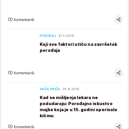
Komentariši
POROĐAJ
31.1.2019.
Koji sve faktori utiču na završetak
porođaja
Komentariši
VAŠA PRIČA
25.9.2018.
Kad se mišljenja lekara ne
podudaraju: Porođajno iskustvo
majke koja je u 15. godini operisala
kičmu
Komentariši