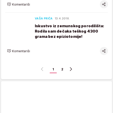
Komentariši
VAŠA PRIČA
13.4.2018.
Iskustvo iz zemunskog porodilišta:
Rodila sam dečaka teškog 4300
grama bez epiziotomije!
Komentariši
1
2