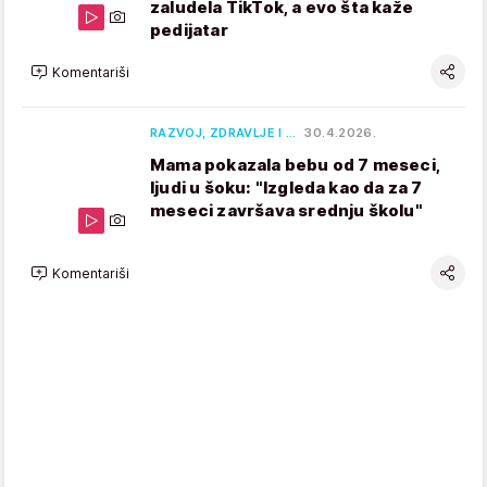
zaludela TikTok, a evo šta kaže
pedijatar
Komentariši
RAZVOJ, ZDRAVLJE I …
30.4.2026.
Mama pokazala bebu od 7 meseci,
ljudi u šoku: "Izgleda kao da za 7
meseci završava srednju školu"
Komentariši