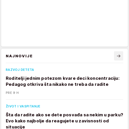
NAJNOVIJE
RAZVOJ DETETA
Roditelji jednim potezom kvare deci koncentraciju:
Pedagog otkriva šta nikako ne treba da radite
PRE 9 H
ŽIVOT I VASPITANJE
Šta da radite ako se dete posvađa sa nekim u parku?
Evo kako najbolje da reagujete u zavisnosti od
situacije