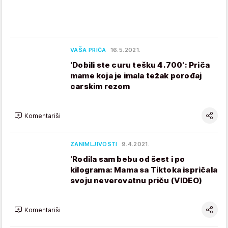
VAŠA PRIČA
16.5.2021.
'Dobili ste curu tešku 4.700': Priča
mame koja je imala težak porođaj
carskim rezom
Komentariši
ZANIMLJIVOSTI
9.4.2021.
'Rodila sam bebu od šest i po
kilograma: Mama sa Tiktoka ispričala
svoju neverovatnu priču (VIDEO)
Komentariši