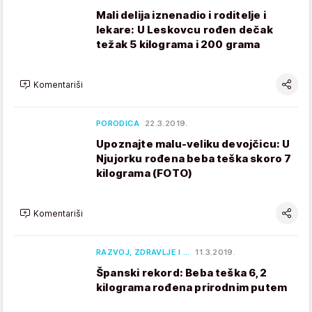
Mali delija iznenadio i roditelje i
lekare: U Leskovcu rođen dečak
težak 5 kilograma i 200 grama
Komentariši
PORODICA
22.3.2019.
Upoznajte malu-veliku devojčicu: U
Njujorku rođena beba teška skoro 7
kilograma (FOTO)
Komentariši
RAZVOJ, ZDRAVLJE I …
11.3.2019.
Španski rekord: Beba teška 6,2
kilograma rođena prirodnim putem