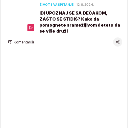
ŽIVOT I VASPITANJE
12.6.2024.
IDI UPOZNAJ SE SA DEČAKOM,
ZAŠTO SE STIDIŠ? Kako da
pomognete sramežljivom detetu da
se više druži
Komentariši