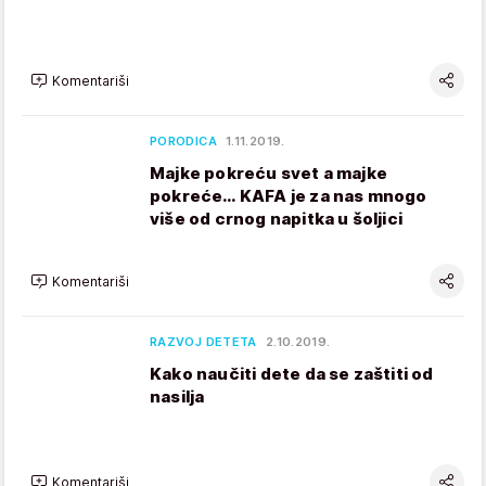
Komentariši
PORODICA
1.11.2019.
Majke pokreću svet a majke
pokreće… KAFA je za nas mnogo
više od crnog napitka u šoljici
Komentariši
RAZVOJ DETETA
2.10.2019.
Kako naučiti dete da se zaštiti od
nasilja
Komentariši