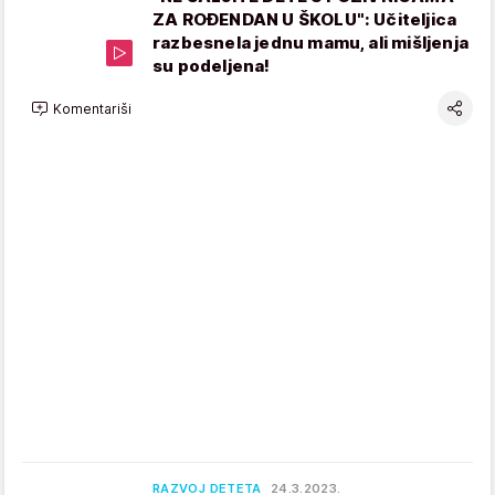
ZA ROĐENDAN U ŠKOLU": Učiteljica
razbesnela jednu mamu, ali mišljenja
su podeljena!
Komentariši
RAZVOJ DETETA
24.3.2023.