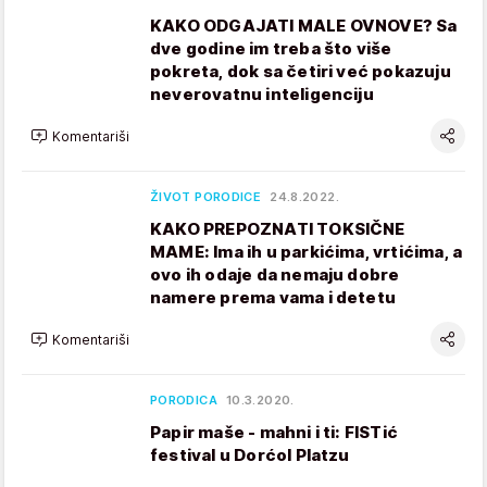
KAKO ODGAJATI MALE OVNOVE? Sa
dve godine im treba što više
pokreta, dok sa četiri već pokazuju
neverovatnu inteligenciju
Komentariši
ŽIVOT PORODICE
24.8.2022.
KAKO PREPOZNATI TOKSIČNE
MAME: Ima ih u parkićima, vrtićima, a
ovo ih odaje da nemaju dobre
namere prema vama i detetu
Komentariši
PORODICA
10.3.2020.
Papir maše - mahni i ti: FISTić
festival u Dorćol Platzu