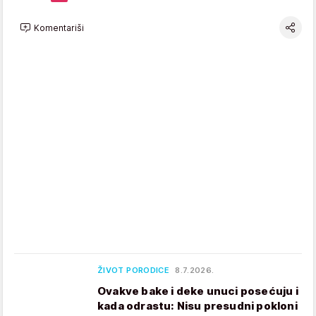
Komentariši
ŽIVOT PORODICE
8.7.2026.
Ovakve bake i deke unuci posećuju i
kada odrastu: Nisu presudni pokloni