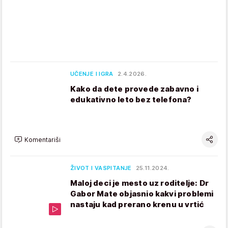
UČENJE I IGRA
2.4.2026.
Kako da dete provede zabavno i
edukativno leto bez telefona?
Komentariši
ŽIVOT I VASPITANJE
25.11.2024.
Maloj deci je mesto uz roditelje: Dr
Gabor Mate objasnio kakvi problemi
nastaju kad prerano krenu u vrtić