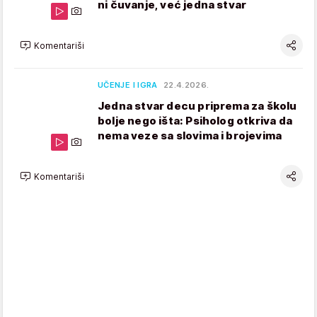
ni čuvanje, već jedna stvar
Komentariši
UČENJE I IGRA
22.4.2026.
Jedna stvar decu priprema za školu
bolje nego išta: Psiholog otkriva da
nema veze sa slovima i brojevima
Komentariši