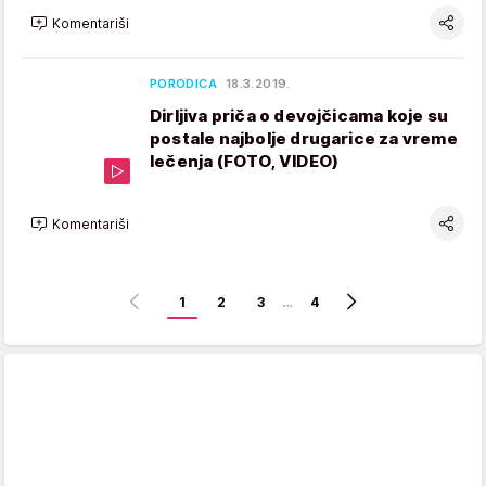
Komentariši
PORODICA
18.3.2019.
Dirljiva priča o devojčicama koje su
postale najbolje drugarice za vreme
lečenja (FOTO, VIDEO)
Komentariši
1
2
3
…
4