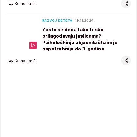
Komentariši
RAZVOJ DETETA
19.11.2024.
Zašto se deca tako teško
prilagođavaju jaslicama?
Psihološkinja objasnila šta im je
napotrebnije do 3. godine
Komentariši