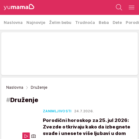
Naslovna
Najnovije
Želim bebu
Trudnoća
Beba
Dete
Porod
Naslovna
Druženje
#
Druženje
ZANIMLJIVOSTI
24.7.2026.
Porodični horoskop za 25. jul 2026:
Zvezde otkrivaju kako da izbegnete
svađe i unesete više ljubavi u dom