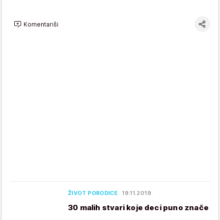
Komentariši
ŽIVOT PORODICE
19.11.2019.
30 malih stvari koje deci puno znače