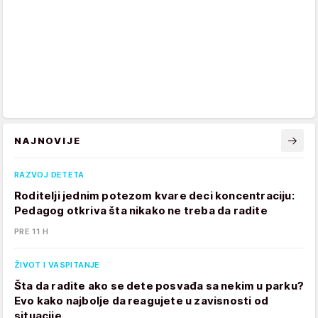
NAJNOVIJE
RAZVOJ DETETA
Roditelji jednim potezom kvare deci koncentraciju:
Pedagog otkriva šta nikako ne treba da radite
PRE 11 H
ŽIVOT I VASPITANJE
Šta da radite ako se dete posvađa sa nekim u parku?
Evo kako najbolje da reagujete u zavisnosti od
situacije