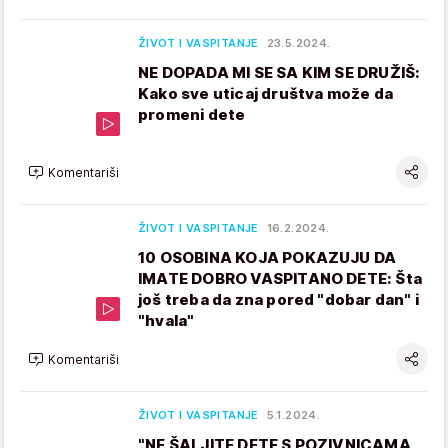
ŽIVOT I VASPITANJE
23.5.2024.
NE DOPADA MI SE SA KIM SE DRUŽIŠ:
Kako sve uticaj društva može da
promeni dete
Komentariši
ŽIVOT I VASPITANJE
16.2.2024.
10 OSOBINA KOJA POKAZUJU DA
IMATE DOBRO VASPITANO DETE: Šta
još treba da zna pored "dobar dan" i
"hvala"
Komentariši
ŽIVOT I VASPITANJE
5.1.2024.
"NE ŠALJITE DETE S POZIVNICAMA