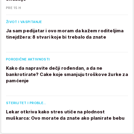
PRE 15 H
ŽIVOT I VASPITANJE
Ja sam pedijatar i ovo moram da kažem roditeljima
tinejdžera: 8 stvari koje bi trebalo da znate
PORODIČNE AKTIVNOSTI
Kako da napravite dečji rođendan, a da ne
bankrotirate? Cake koje smanjuju troškove žurke za
pamćenje
STERILITET I PROBLE…
Lekar otkriva kako stres utiče na plodnost
muškarca: Ovo morate da znate ako planirate bebu