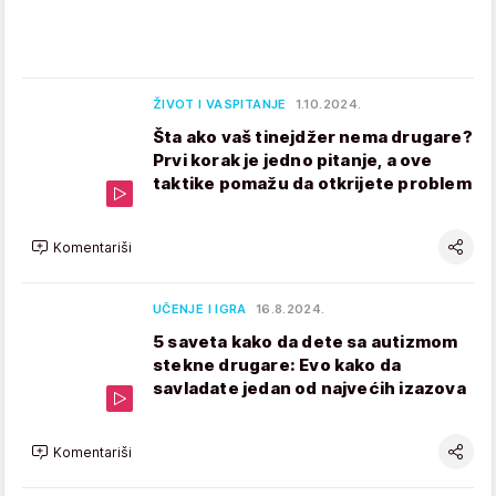
ŽIVOT I VASPITANJE
1.10.2024.
Šta ako vaš tinejdžer nema drugare?
Prvi korak je jedno pitanje, a ove
taktike pomažu da otkrijete problem
Komentariši
UČENJE I IGRA
16.8.2024.
5 saveta kako da dete sa autizmom
stekne drugare: Evo kako da
savladate jedan od najvećih izazova
Komentariši