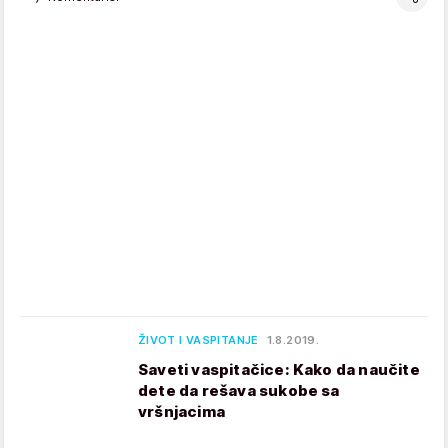
ŽIVOT I VASPITANJE
1.8.2019.
Saveti vaspitačice: Kako da naučite
dete da rešava sukobe sa
vršnjacima