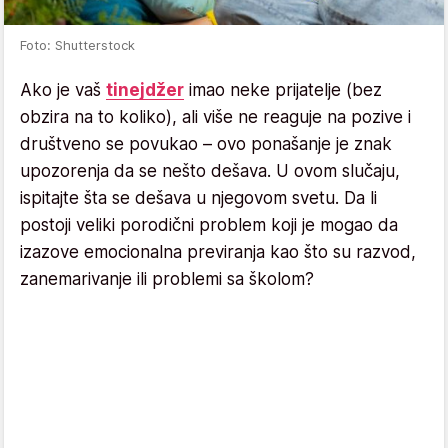
Foto: Shutterstock
Ako je vaš
tinejdžer
imao neke prijatelje (bez
obzira na to koliko), ali više ne reaguje na pozive i
društveno se povukao – ovo ponašanje je znak
upozorenja da se nešto dešava. U ovom slučaju,
ispitajte šta se dešava u njegovom svetu. Da li
postoji veliki porodični problem koji je mogao da
izazove emocionalna previranja kao što su razvod,
zanemarivanje ili problemi sa školom?