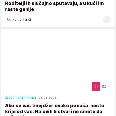
Roditelji ih slučajno sputavaju, a u kući im
raste genije
Komentariši
ŽIVOT I VASPITANJE
05.08.2026.
Ako se vaš tinejdžer ovako ponaša, nešto
krije od vas: Na ovih 5 stvari ne smete da