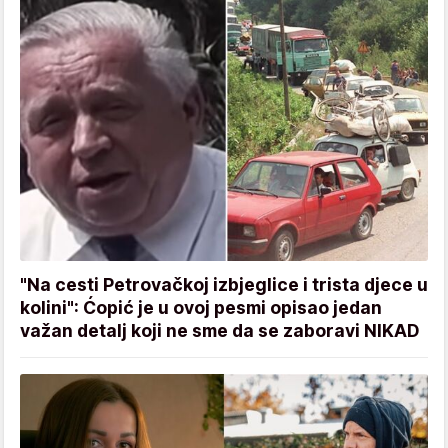
"Na cesti Petrovačkoj izbjeglice i trista djece u
kolini": Ćopić je u ovoj pesmi opisao jedan
važan detalj koji ne sme da se zaboravi NIKAD