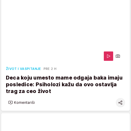
ŽIVOT I VASPITANJE
PRE 2 H
Deca koju umesto mame odgaja baka imaju
posledice: Psiholozi kažu da ovo ostavlja
trag za ceo život
Komentariši