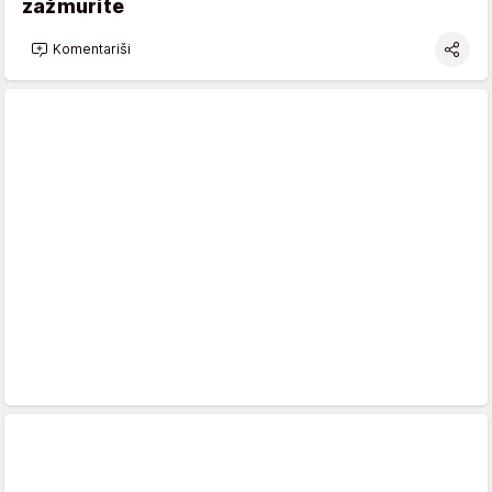
zažmurite
Komentariši