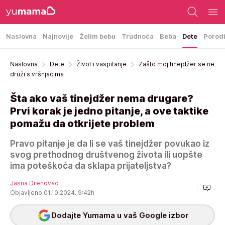
Naslovna
Najnovije
Želim bebu
Trudnoća
Beba
Dete
Porod
Naslovna
Dete
Život i vaspitanje
Zašto moj tinejdžer se ne
druži s vršnjacima
Šta ako vaš tinejdžer nema drugare?
Prvi korak je jedno pitanje, a ove taktike
pomažu da otkrijete problem
Pravo pitanje je da li se vaš tinejdžer povukao iz
svog prethodnog društvenog života ili uopšte
ima poteškoća da sklapa prijateljstva?
Jasna Drenovac
Objavljeno 01.10.2024. 9:42h
Dodajte Yumama u vaš Google izbor