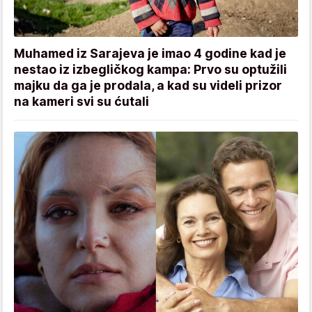
Muhamed iz Sarajeva je imao 4 godine kad je
nestao iz izbegličkog kampa: Prvo su optužili
majku da ga je prodala, a kad su videli prizor
na kameri svi su ćutali