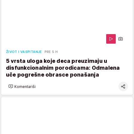
ŽIVOT I VASPITANJE
PRE 5 H
5 vrsta uloga koje deca preuzimaju u
disfunkcionalnim porodicama: Odmalena
uče pogrešne obrasce ponašanja
Komentariši