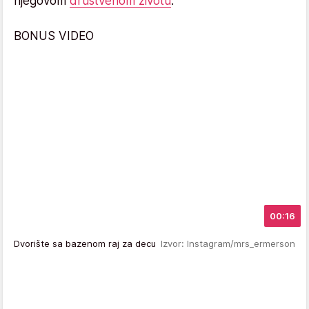
njegovom
društvenom životu
.
BONUS VIDEO
00:16
Dvorište sa bazenom raj za decu
Izvor: Instagram/mrs_ermerson