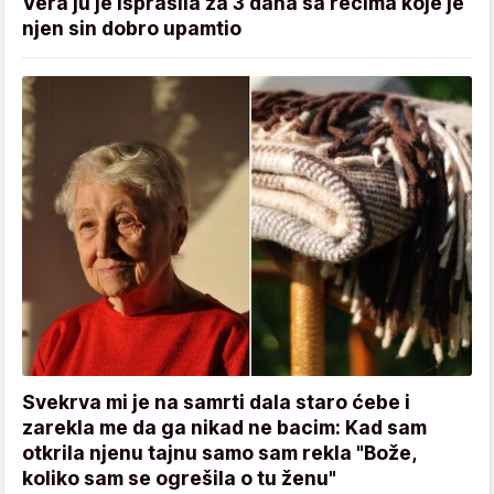
Vera ju je isprašila za 3 dana sa rečima koje je
njen sin dobro upamtio
Svekrva mi je na samrti dala staro ćebe i
zarekla me da ga nikad ne bacim: Kad sam
otkrila njenu tajnu samo sam rekla "Bože,
koliko sam se ogrešila o tu ženu"