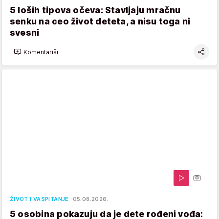
5 loših tipova očeva: Stavljaju mračnu
senku na ceo život deteta, a nisu toga ni
svesni
Komentariši
ŽIVOT I VASPITANJE
05.08.2026.
5 osobina pokazuju da je dete rođeni vođa: