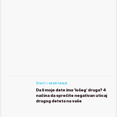
ŽIVOT I VASPITANJE
Da li moje dete ima 'lošeg' druga? 4
načina da sprečite negativan uticaj
drugog deteta na vaše