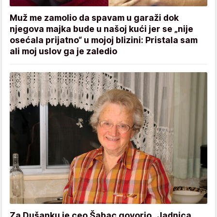
Muž me zamolio da spavam u garaži dok
njegova majka bude u našoj kući jer se „nije
osećala prijatno“ u mojoj blizini: Pristala sam
ali moj uslov ga je zaledio
Za Dušanku je ceo Šabac govorio „Jadnica,