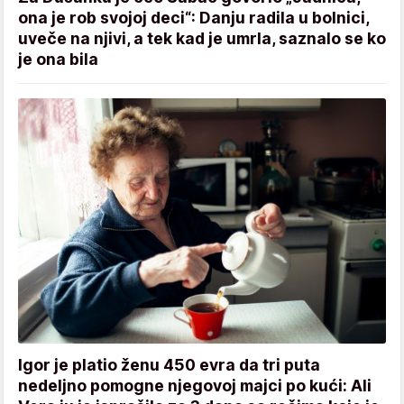
ona je rob svojoj deci“: Danju radila u bolnici,
uveče na njivi, a tek kad je umrla, saznalo se ko
je ona bila
Igor je platio ženu 450 evra da tri puta
nedeljno pomogne njegovoj majci po kući: Ali