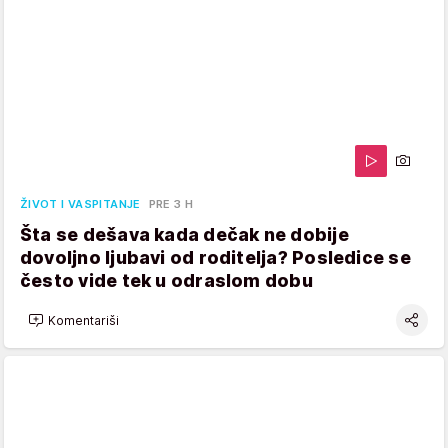
ŽIVOT I VASPITANJE
PRE 3 H
Šta se dešava kada dečak ne dobije
dovoljno ljubavi od roditelja? Posledice se
često vide tek u odraslom dobu
Komentariši