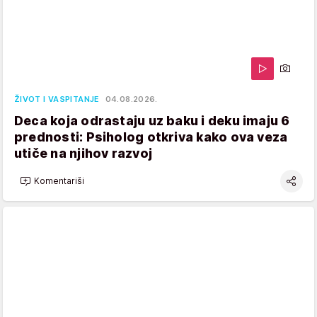
ŽIVOT I VASPITANJE
04.08.2026.
Deca koja odrastaju uz baku i deku imaju 6
prednosti: Psiholog otkriva kako ova veza
utiče na njihov razvoj
Komentariši