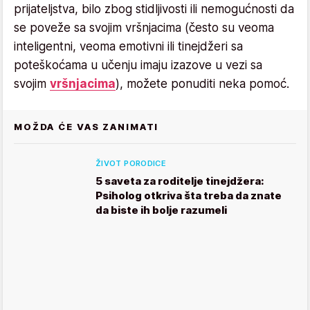
prijateljstva, bilo zbog stidljivosti ili nemogućnosti da
se poveže sa svojim vršnjacima (često su veoma
inteligentni, veoma emotivni ili tinejdžeri sa
poteškoćama u učenju imaju izazove u vezi sa
svojim
vršnjacima
), možete ponuditi neka pomoć.
MOŽDA ĆE VAS ZANIMATI
ŽIVOT PORODICE
5 saveta za roditelje tinejdžera:
Psiholog otkriva šta treba da znate
da biste ih bolje razumeli