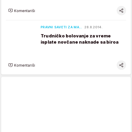
Komentariši
PRAVNI SAVETI ZA MA…
28.8.2014.
Trudničko bolovanje za vreme
isplate novčane naknade sa biroa
Komentariši