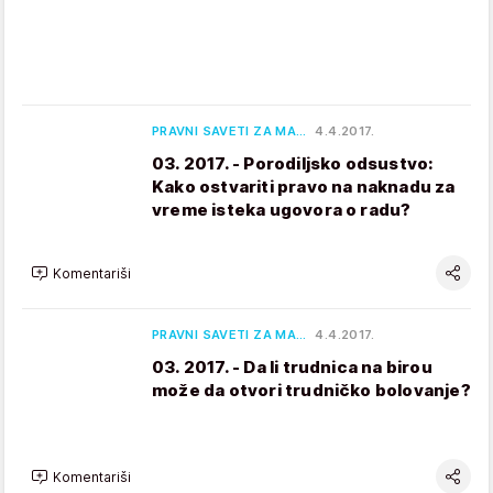
PRAVNI SAVETI ZA MA…
4.4.2017.
03. 2017. - Porodiljsko odsustvo:
Kako ostvariti pravo na naknadu za
vreme isteka ugovora o radu?
Komentariši
PRAVNI SAVETI ZA MA…
4.4.2017.
03. 2017. - Da li trudnica na birou
može da otvori trudničko bolovanje?
Komentariši