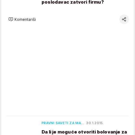
poslodavac zatvori firmu?
Komentariši
PRAVNI SAVETI ZA MA…
30.1.2015.
Da li je moguće otvoriti bolovanje za