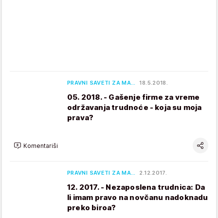
PRAVNI SAVETI ZA MA…
18.5.2018.
05. 2018. - Gašenje firme za vreme
održavanja trudnoće - koja su moja
prava?
Komentariši
PRAVNI SAVETI ZA MA…
2.12.2017.
12. 2017. - Nezaposlena trudnica: Da
li imam pravo na novčanu nadoknadu
preko biroa?