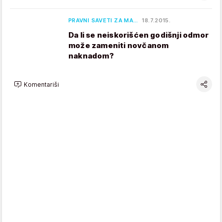
PRAVNI SAVETI ZA MA…
18.7.2015.
Da li se neiskorišćen godišnji odmor
može zameniti novčanom
naknadom?
Komentariši