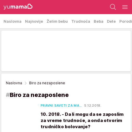
Naslovna
Najnovije
Želim bebu
Trudnoća
Beba
Dete
Porod
Naslovna
Biro za nezaposlene
#
Biro za nezaposlene
PRAVNI SAVETI ZA MA…
5.12.2018.
10. 2018. - Da li mogu da se zaposlim
za vreme trudnoće, a onda otvorim
trudničko bolovanje?