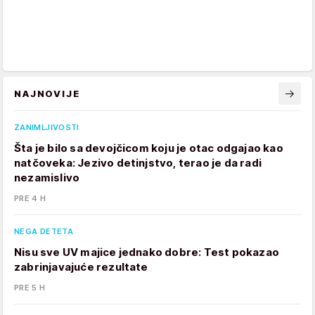
NAJNOVIJE
ZANIMLJIVOSTI
Šta je bilo sa devojčicom koju je otac odgajao kao
natčoveka: Jezivo detinjstvo, terao je da radi
nezamislivo
PRE 4 H
NEGA DETETA
Nisu sve UV majice jednako dobre: Test pokazao
zabrinjavajuće rezultate
PRE 5 H