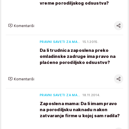
vreme porodiljskog odsustva?
Komentariši
PRAVNI SAVETI ZA MA…
15.1.2015.
Da li trudnica zaposlena preko
omladinske zadruge ima pravo na
plaćeno porodiljsko odsustvo?
Komentariši
PRAVNI SAVETI ZA MA…
18.11.2014.
Zaposlena mama: Da li imam pravo
na porodiljsku naknadu nakon
zatvaranje firme u kojoj sam radila?