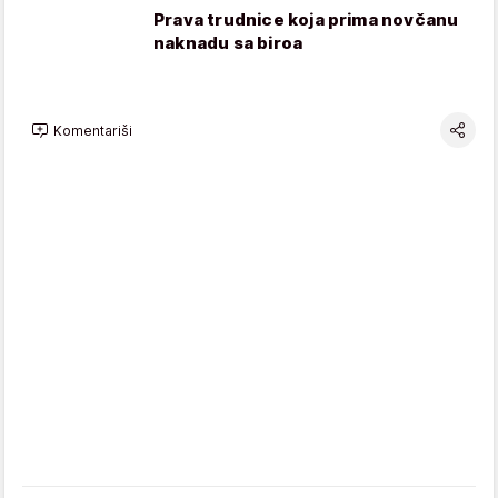
Prava trudnice koja prima novčanu
naknadu sa biroa
Komentariši