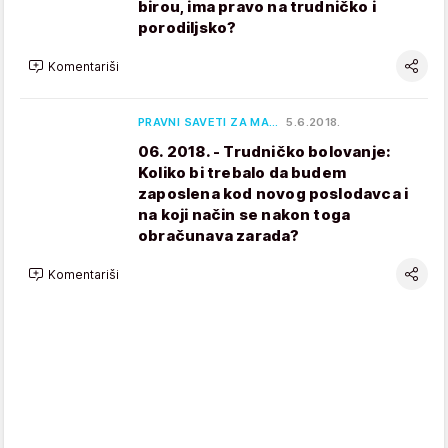
birou, ima pravo na trudničko i
porodiljsko?
Komentariši
PRAVNI SAVETI ZA MA…
5.6.2018.
06. 2018. - Trudničko bolovanje:
Koliko bi trebalo da budem
zaposlena kod novog poslodavca i
na koji način se nakon toga
obračunava zarada?
Komentariši