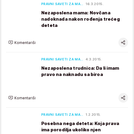
PRAVNI SAVETI ZA MA…
16.3.2015.
Nezaposlena mama: Novčana
nadoknada nakon rođenja trećeg
deteta
Komentariši
PRAVNI SAVETI ZA MA…
4.3.2015.
Nezaposlena trudnica: Da li imam
pravo na naknadu sa biroa
Komentariši
PRAVNI SAVETI ZA MA…
1.2.2015.
Posebna nega deteta: Koja prava
ima porodilja ukoliko njen