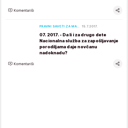
Komentariši
PRAVNI SAVETI ZA MA…
15.7.2017.
07. 2017. - Da li i za drugo dete
Nacionalna služba za zapošljavanje
porodiljama daje novčanu
nadoknadu?
Komentariši