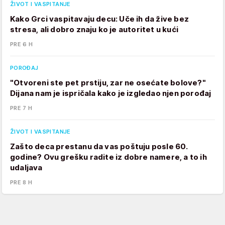
ŽIVOT I VASPITANJE
Kako Grci vaspitavaju decu: Uče ih da žive bez
stresa, ali dobro znaju ko je autoritet u kući
PRE 6 H
POROĐAJ
"Otvoreni ste pet prstiju, zar ne osećate bolove?"
Dijana nam je ispričala kako je izgledao njen porođaj
PRE 7 H
ŽIVOT I VASPITANJE
Zašto deca prestanu da vas poštuju posle 60.
godine? Ovu grešku radite iz dobre namere, a to ih
udaljava
PRE 8 H