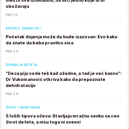
mesto sve iznenadilo, na listi jedno koje Srbi
obožavaju
PRE 1 H
RAZVOJ, ZDRAVLJE I …
Početak dojenja može da bude izazovan: Evo kako
da znate da beba pravilno sisa
PRE 2 H
ZDRAVLJE DETETA
"Deca piju vode tek kad ožedne, a tad je već kasno":
Dr Vukomanović otkriva kako da prepoznate
dehidrataciju
PRE 2 H
ŽIVOT I VASPITANJE
5 loših tipova očeva: Stavljaju mračnu senku na ceo
život deteta, a nisu toga ni svesni