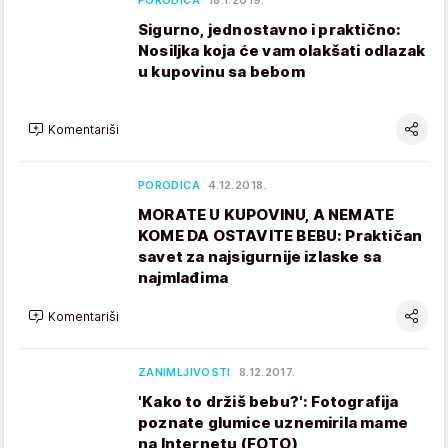
PORODICA
18.1.2019.
Sigurno, jednostavno i praktično:
Nosiljka koja će vam olakšati odlazak
u kupovinu sa bebom
Komentariši
PORODICA
4.12.2018.
MORATE U KUPOVINU, A NEMATE
KOME DA OSTAVITE BEBU: Praktičan
savet za najsigurnije izlaske sa
najmlađima
Komentariši
ZANIMLJIVOSTI
8.12.2017.
'Kako to držiš bebu?': Fotografija
poznate glumice uznemirila mame
na Internetu (FOTO)