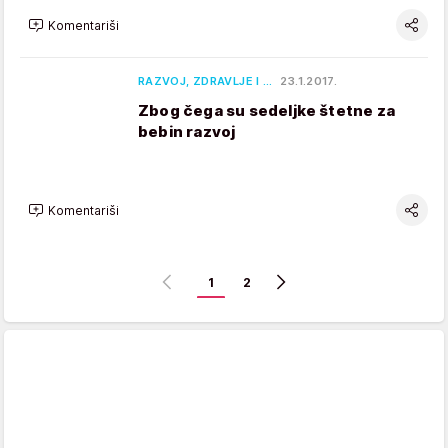
Komentariši
RAZVOJ, ZDRAVLJE I …
23.1.2017.
Zbog čega su sedeljke štetne za
bebin razvoj
Komentariši
1
2