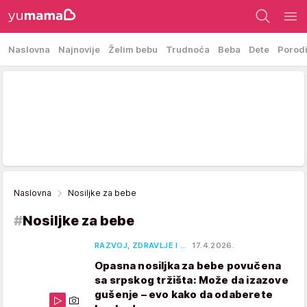
Naslovna
Najnovije
Želim bebu
Trudnoća
Beba
Dete
Porod
Naslovna
Nosiljke za bebe
#
Nosiljke za bebe
RAZVOJ, ZDRAVLJE I …
17.4.2026.
Opasna nosiljka za bebe povučena
sa srpskog tržišta: Može da izazove
gušenje – evo kako da odaberete