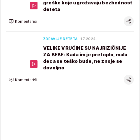
greške koje ugrožavaju bezbednost
deteta
Komentariši
ZDRAVLJE DETETA
1.7.2024.
VELIKE VRUĆINE SU NAJRIZIČNIJE
ZA BEBE: Kada im je pretoplo, mala
deca se teško bude, ne znoje se
dovoljno
Komentariši