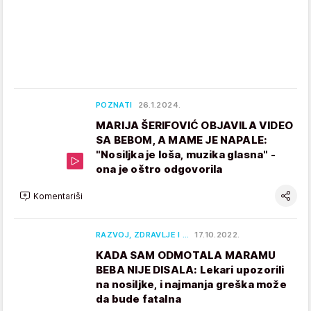
POZNATI
26.1.2024.
MARIJA ŠERIFOVIĆ OBJAVILA VIDEO
SA BEBOM, A MAME JE NAPALE:
"Nosiljka je loša, muzika glasna" -
ona je oštro odgovorila
Komentariši
RAZVOJ, ZDRAVLJE I …
17.10.2022.
KADA SAM ODMOTALA MARAMU
BEBA NIJE DISALA: Lekari upozorili
na nosiljke, i najmanja greška može
da bude fatalna