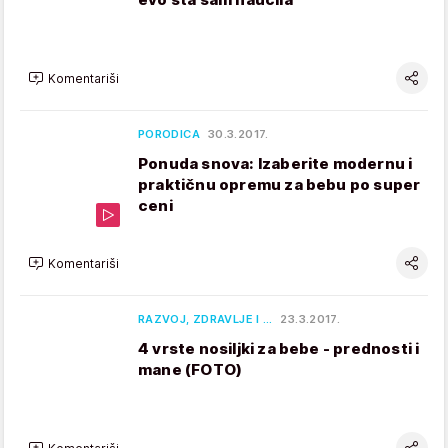
Komentariši
PORODICA
30.3.2017.
Ponuda snova: Izaberite modernu i
praktičnu opremu za bebu po super
ceni
Komentariši
RAZVOJ, ZDRAVLJE I …
23.3.2017.
4 vrste nosiljki za bebe - prednosti i
mane (FOTO)