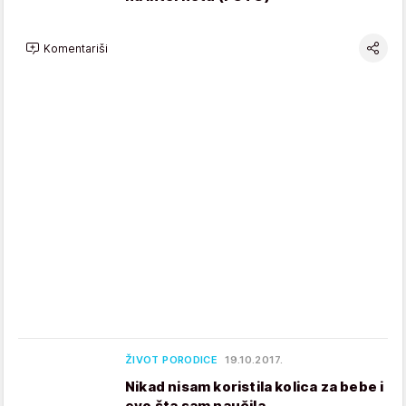
Komentariši
ŽIVOT PORODICE
19.10.2017.
Nikad nisam koristila kolica za bebe i
evo šta sam naučila