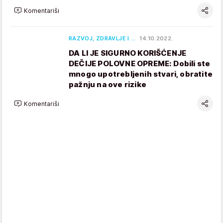
Komentariši
RAZVOJ, ZDRAVLJE I …
14.10.2022.
DA LI JE SIGURNO KORIŠĆENJE
DEČIJE POLOVNE OPREME: Dobili ste
mnogo upotrebljenih stvari, obratite
pažnju na ove rizike
Komentariši