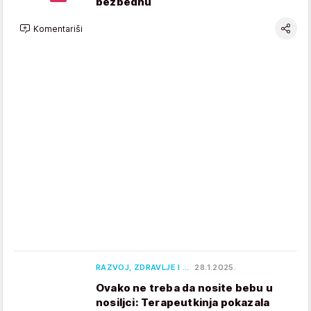
bezbednu
Komentariši
RAZVOJ, ZDRAVLJE I …
28.1.2025.
Ovako ne treba da nosite bebu u
nosiljci: Terapeutkinja pokazala