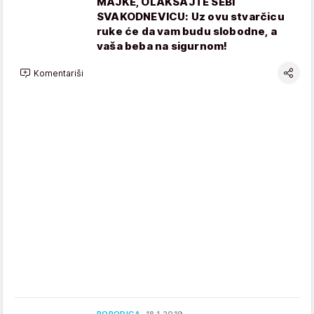
MAJKE, OLAKŠAJTE SEBI
SVAKODNEVICU: Uz ovu stvarčicu
ruke će da vam budu slobodne, a
vaša beba na sigurnom!
Komentariši