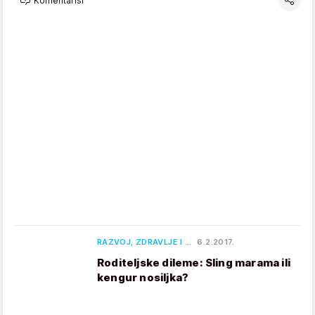
Komentariši
RAZVOJ, ZDRAVLJE I …
6.2.2017.
Roditeljske dileme: Sling marama ili
kengur nosiljka?