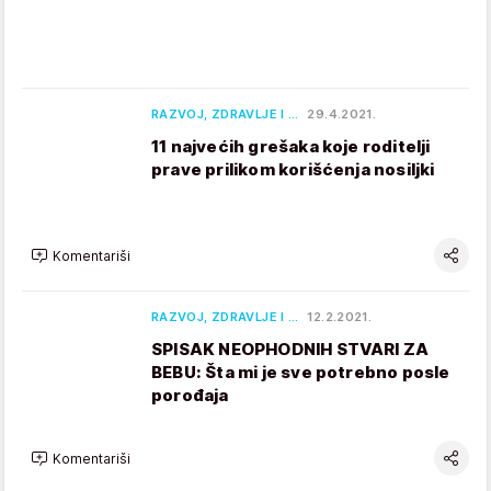
RAZVOJ, ZDRAVLJE I …
29.4.2021.
11 najvećih grešaka koje roditelji
prave prilikom korišćenja nosiljki
Komentariši
RAZVOJ, ZDRAVLJE I …
12.2.2021.
SPISAK NEOPHODNIH STVARI ZA
BEBU: Šta mi je sve potrebno posle
porođaja
Komentariši