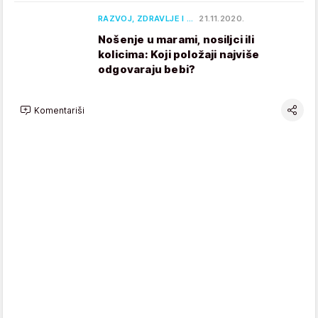
RAZVOJ, ZDRAVLJE I …
21.11.2020.
Nošenje u marami, nosiljci ili
kolicima: Koji položaji najviše
odgovaraju bebi?
Komentariši