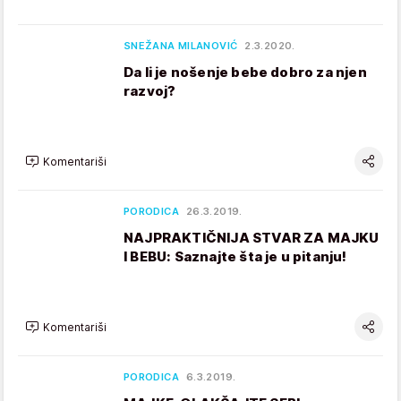
SNEŽANA MILANOVIĆ
2.3.2020.
Da li je nošenje bebe dobro za njen
razvoj?
Komentariši
PORODICA
26.3.2019.
NAJPRAKTIČNIJA STVAR ZA MAJKU
I BEBU: Saznajte šta je u pitanju!
Komentariši
PORODICA
6.3.2019.