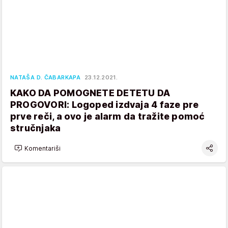
NATAŠA D. ČABARKAPA
23.12.2021.
KAKO DA POMOGNETE DETETU DA
PROGOVORI: Logoped izdvaja 4 faze pre
prve reči, a ovo je alarm da tražite pomoć
stručnjaka
Komentariši