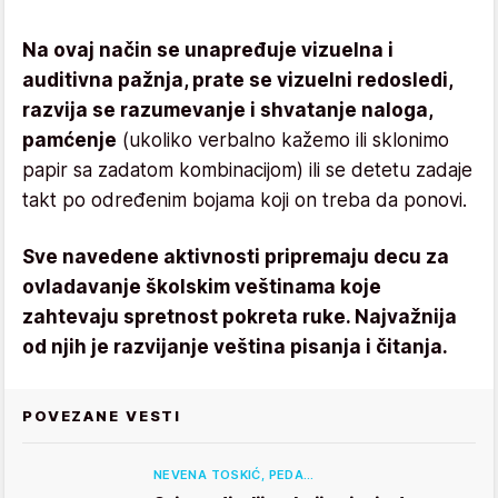
Na ovaj način se unapređuje vizuelna i
auditivna pažnja, prate se vizuelni redosledi,
razvija se razumevanje i shvatanje naloga,
pamćenje
(ukoliko verbalno kažemo ili sklonimo
papir sa zadatom kombinacijom) ili se detetu zadaje
takt po određenim bojama koji on treba da ponovi.
Sve navedene aktivnosti pripremaju decu za
ovladavanje školskim veštinama koje
zahtevaju spretnost pokreta ruke. Najvažnija
od njih je razvijanje veština pisanja i čitanja.
POVEZANE VESTI
NEVENA TOSKIĆ, PEDA…