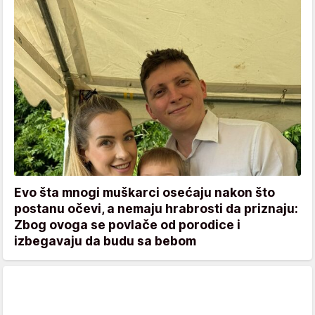
Evo šta mnogi muškarci osećaju nakon što
postanu očevi, a nemaju hrabrosti da priznaju:
Zbog ovoga se povlače od porodice i
izbegavaju da budu sa bebom