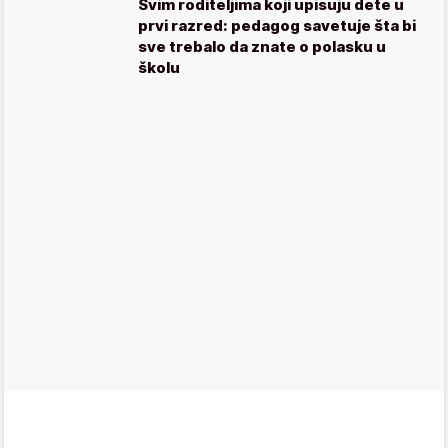
Svim roditeljima koji upisuju dete u
prvi razred: pedagog savetuje šta bi
sve trebalo da znate o polasku u
školu