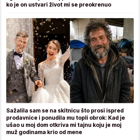
ko je on ustvari život mi se preokrenuo
Sažalila sam se na skitnicu što prosi ispred
prodavnice i ponudila mu topli obrok: Kad je
ušao u moj dom otkriva mi tajnu koju je moj
muž godinama krio od mene