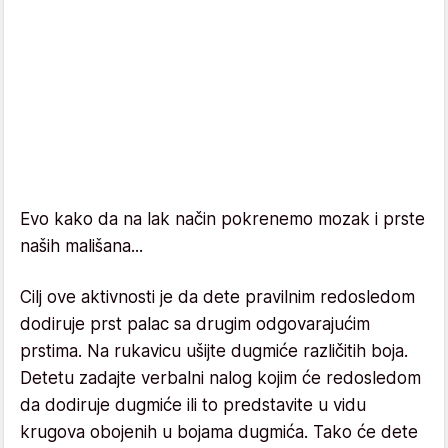
Evo kako da na lak način pokrenemo mozak i prste
naših mališana...
Cilj ove aktivnosti je da dete pravilnim redosledom
dodiruje prst palac sa drugim odgovarajućim
prstima. Na rukavicu ušijte dugmiće različitih boja.
Detetu zadajte verbalni nalog kojim će redosledom
da dodiruje dugmiće ili to predstavite u vidu
krugova obojenih u bojama dugmića. Tako će dete