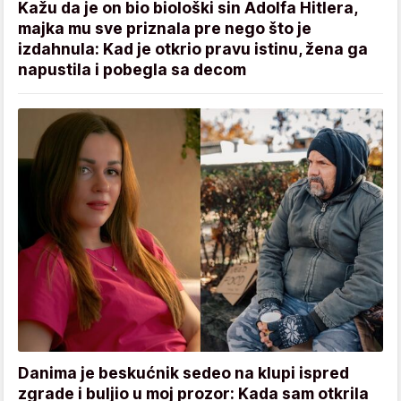
Kažu da je on bio biološki sin Adolfa Hitlera,
majka mu sve priznala pre nego što je
izdahnula: Kad je otkrio pravu istinu, žena ga
napustila i pobegla sa decom
Danima je beskućnik sedeo na klupi ispred
zgrade i buljio u moj prozor: Kada sam otkrila