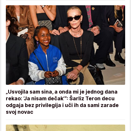
„Usvojila sam sina, a onda mi je jednog dana
rekao: ‘Ja nisam dečak’“: Šarliz Teron decu
odgaja bez privilegija i uči ih da sami zarade
svoj novac