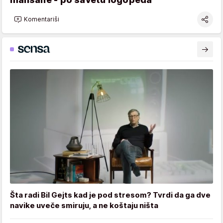
Komentariši
Šta radi Bil Gejts kad je pod stresom? Tvrdi da ga dve
navike uveče smiruju, a ne koštaju ništa