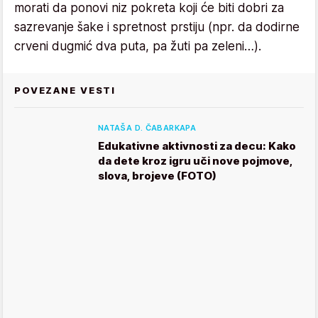
morati da ponovi niz pokreta koji će biti dobri za
sazrevanje šake i spretnost prstiju (npr. da dodirne
crveni dugmić dva puta, pa žuti pa zeleni…).
POVEZANE VESTI
NATAŠA D. ČABARKAPA
Edukativne aktivnosti za decu: Kako
da dete kroz igru uči nove pojmove,
slova, brojeve (FOTO)