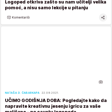
Logoped otkriva zašto su nam učitelji velika
pomoć, a nisu samo lekcije u pitanju
Komentariši
NATAŠA D. ČABARKAPA
22.09.2021.
UČIMO GODIŠNJA DOBA: Pogledajte kako da
napravite kreativnu jesenju igricu za vaše
mališane - po savetu logopeda