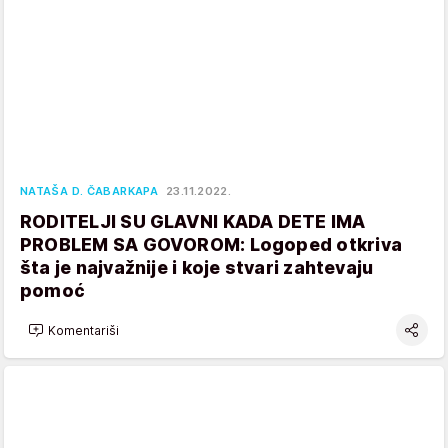
NATAŠA D. ČABARKAPA
23.11.2022.
RODITELJI SU GLAVNI KADA DETE IMA
PROBLEM SA GOVOROM: Logoped otkriva
šta je najvažnije i koje stvari zahtevaju
pomoć
Komentariši