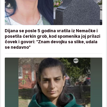
Dijana se posle 5 godina vratila iz Nemačke i
posetila ćerkin grob, kod spomenika joj prilazi
čovek i govori: "Znam devojku sa slike, udala
se nedavno"