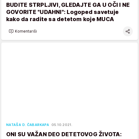
BUDITE STRPLJIVI, GLEDAJTE GA U OČI I NE
GOVORITE "UDAHNI": Logoped savetuje
kako da radite sa detetom koje MUCA
Komentariši
NATAŠA D. ČABARKAPA
05.10.2021.
ONI SU VAŽAN DEO DETETOVOG ŽIVOTA: