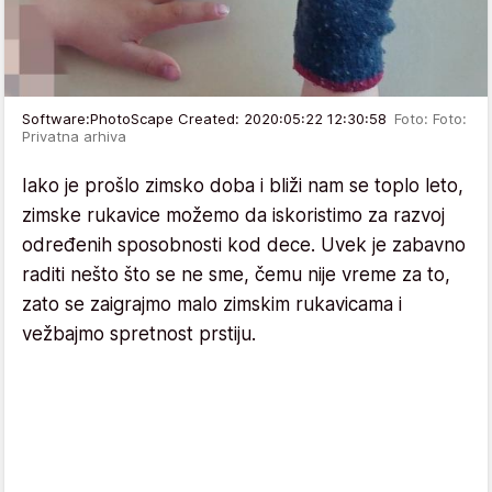
Software:PhotoScape Created: 2020:05:22 12:30:58
Foto: Foto:
Privatna arhiva
Iako je prošlo zimsko doba i bliži nam se toplo leto,
zimske rukavice možemo da iskoristimo za razvoj
određenih sposobnosti kod dece. Uvek je zabavno
raditi nešto što se ne sme, čemu nije vreme za to,
zato se zaigrajmo malo zimskim rukavicama i
vežbajmo spretnost prstiju.