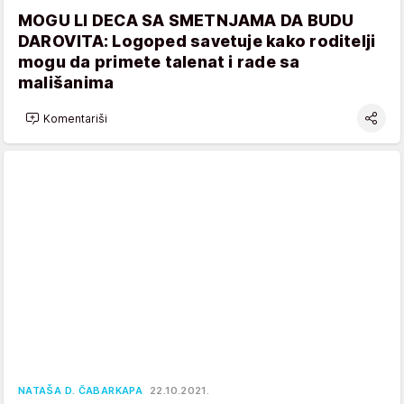
MOGU LI DECA SA SMETNJAMA DA BUDU
DAROVITA: Logoped savetuje kako roditelji
mogu da primete talenat i rade sa
mališanima
Komentariši
NATAŠA D. ČABARKAPA
22.10.2021.