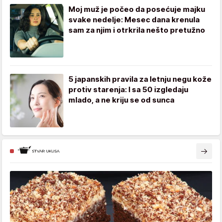
Moj muž je počeo da posećuje majku
svake nedelje: Mesec dana krenula
sam za njim i otrkrila nešto pretužno
5 japanskih pravila za letnju negu kože
protiv starenja: I sa 50 izgledaju
mlado, a ne kriju se od sunca