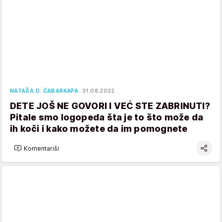
NATAŠA D. ČABARKAPA
31.08.2022.
DETE JOŠ NE GOVORI I VEĆ STE ZABRINUTI?
Pitale smo logopeda šta je to što može da
ih koči i kako možete da im pomognete
Komentariši