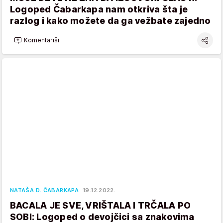
Logoped Čabarkapa nam otkriva šta je
razlog i kako možete da ga vežbate zajedno
Komentariši
NATAŠA D. ČABARKAPA
19.12.2022.
BACALA JE SVE, VRIŠTALA I TRČALA PO
SOBI: Logoped o devojčici sa znakovima