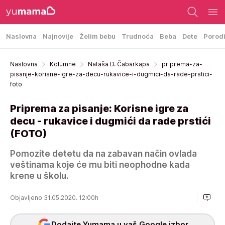
Naslovna
Najnovije
Želim bebu
Trudnoća
Beba
Dete
Porod
Naslovna
Kolumne
Nataša D. Čabarkapa
priprema-za-
pisanje-korisne-igre-za-decu-rukavice-i-dugmici-da-rade-prstici-
foto
Priprema za pisanje: Korisne igre za
decu - rukavice i dugmići da rade prstići
(FOTO)
Pomozite detetu da na zabavan način ovlada
veštinama koje će mu biti neophodne kada
krene u školu.
Objavljeno 31.05.2020. 12:00h
Dodajte Yumama u vaš Google izbor