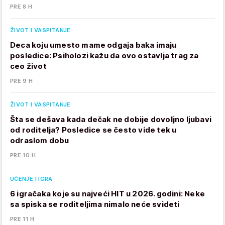
PRE 8 H
ŽIVOT I VASPITANJE
Deca koju umesto mame odgaja baka imaju
posledice: Psiholozi kažu da ovo ostavlja trag za
ceo život
PRE 9 H
ŽIVOT I VASPITANJE
Šta se dešava kada dečak ne dobije dovoljno ljubavi
od roditelja? Posledice se često vide tek u
odraslom dobu
PRE 10 H
UČENJE I IGRA
6 igračaka koje su najveći HIT u 2026. godini: Neke
sa spiska se roditeljima nimalo neće svideti
PRE 11 H