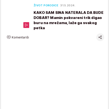
ŽIVOT PORODICE
31.5.2024.
KAKO SAM SINA NATERALA DA BUDE
DOBAR? Mamin pokvareni trik digao
buru na mrežama, laže ga svakog
petka
Komentariši