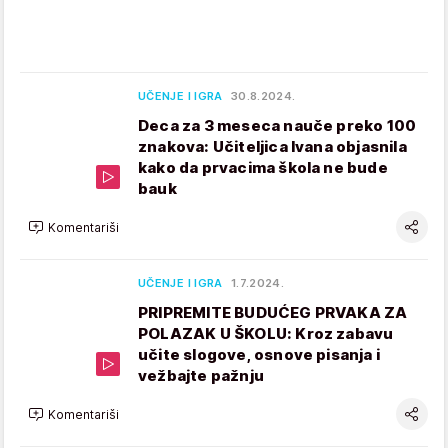
UČENJE I IGRA
30.8.2024.
Deca za 3 meseca nauče preko 100
znakova: Učiteljica Ivana objasnila
kako da prvacima škola ne bude
bauk
Komentariši
UČENJE I IGRA
1.7.2024.
PRIPREMITE BUDUĆEG PRVAKA ZA
POLAZAK U ŠKOLU: Kroz zabavu
učite slogove, osnove pisanja i
vežbajte pažnju
Komentariši