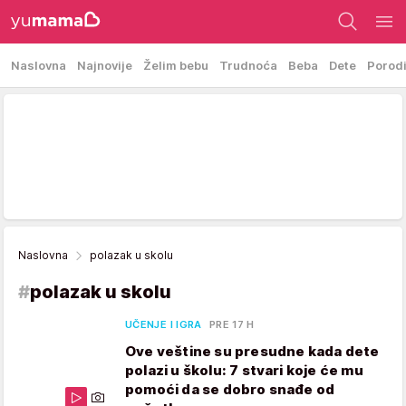
Naslovna
Najnovije
Želim bebu
Trudnoća
Beba
Dete
Porod
Naslovna
polazak u skolu
#
polazak u skolu
UČENJE I IGRA
PRE 17 H
Ove veštine su presudne kada dete
polazi u školu: 7 stvari koje će mu
pomoći da se dobro snađe od