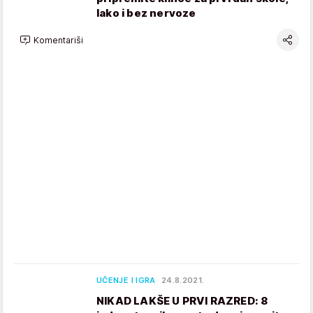
lako i bez nervoze
Komentariši
UČENJE I IGRA
24.8.2021.
NIKAD LAKŠE U PRVI RAZRED: 8