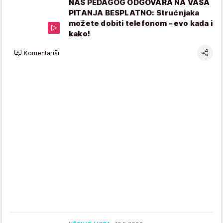
NAŠ PEDAGOG ODGOVARA NA VAŠA
PITANJA BESPLATNO: Strućnjaka
možete dobiti telefonom - evo kada i
kako!
Komentariši