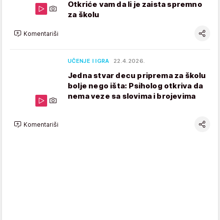
Otkriće vam da li je zaista spremno
za školu
Komentariši
UČENJE I IGRA
22.4.2026.
Jedna stvar decu priprema za školu
bolje nego išta: Psiholog otkriva da
nema veze sa slovima i brojevima
Komentariši