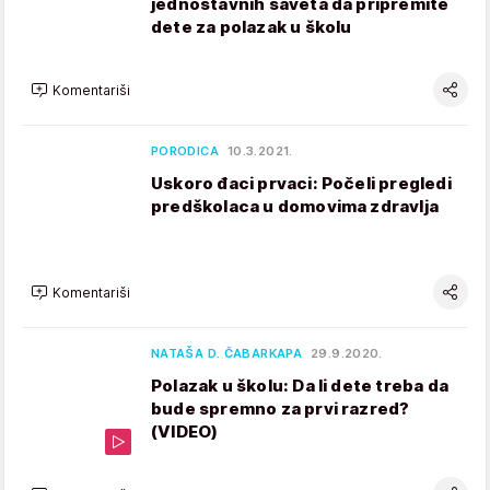
jednostavnih saveta da pripremite
dete za polazak u školu
Komentariši
PORODICA
10.3.2021.
Uskoro đaci prvaci: Počeli pregledi
predškolaca u domovima zdravlja
Komentariši
NATAŠA D. ČABARKAPA
29.9.2020.
Polazak u školu: Da li dete treba da
bude spremno za prvi razred?
(VIDEO)