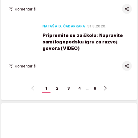
Komentariši
NATAŠA D. ČABARKAPA
31.8.2020.
Pripremite se za školu: Napravite
sami logopedsku igru za razvoj
govora (VIDEO)
Komentariši
1
2
3
4
…
8