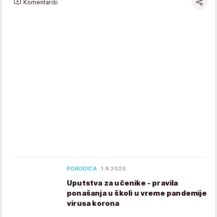
Komentariši
PORODICA
1.9.2020.
Uputstva za učenike - pravila
ponašanja u školi u vreme pandemije
virusa korona