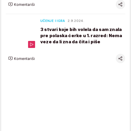
Komentariši
UČENJE I IGRA
2.9.2024.
3 stvari koje bih volela da sam znala
pre polaska ćerke u 1. razred: Nema
veze da li zna da čita i piše
Komentariši