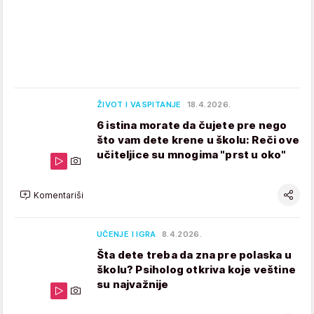
ŽIVOT I VASPITANJE
18.4.2026.
6 istina morate da čujete pre nego
što vam dete krene u školu: Reči ove
učiteljice su mnogima "prst u oko"
Komentariši
UČENJE I IGRA
8.4.2026.
Šta dete treba da zna pre polaska u
školu? Psiholog otkriva koje veštine
su najvažnije