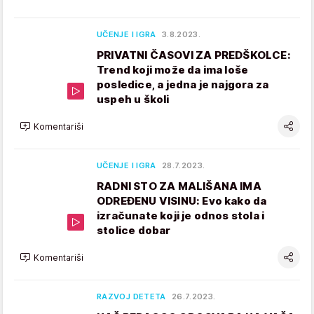
UČENJE I IGRA
3.8.2023.
PRIVATNI ČASOVI ZA PREDŠKOLCE:
Trend koji može da ima loše
posledice, a jedna je najgora za
uspeh u školi
Komentariši
UČENJE I IGRA
28.7.2023.
RADNI STO ZA MALIŠANA IMA
ODREĐENU VISINU: Evo kako da
izračunate koji je odnos stola i
stolice dobar
Komentariši
RAZVOJ DETETA
26.7.2023.