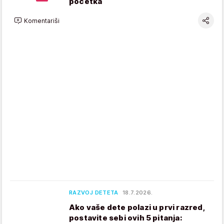
početka
Komentariši
RAZVOJ DETETA
18.7.2026.
Ako vaše dete polazi u prvi razred,
postavite sebi ovih 5 pitanja: