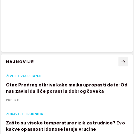
NAJNOVIJE
ŽIVOT I VASPITANJE
Otac Predrag otkriva kako majka upropasti dete: Od
nas zavisi da li će porasti u dobrog čoveka
PRE 6 H
ZDRAVLJE TRUDNICA
Zašto su visoke temperature rizik za trudnice? Evo
kakve opasnosti donose letnje vrućine