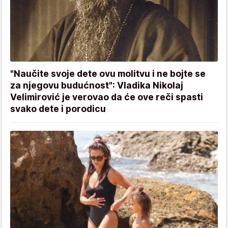
"Naučite svoje dete ovu molitvu i ne bojte se
za njegovu budućnost": Vladika Nikolaj
Velimirović je verovao da će ove reči spasti
svako dete i porodicu