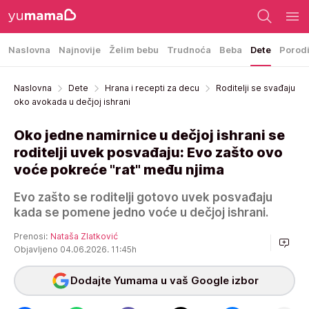
Naslovna
Najnovije
Želim bebu
Trudnoća
Beba
Dete
Porod
Naslovna
Dete
Hrana i recepti za decu
Roditelji se svađaju
oko avokada u dečjoj ishrani
Oko jedne namirnice u dečjoj ishrani se
roditelji uvek posvađaju: Evo zašto ovo
voće pokreće "rat" među njima
Evo zašto se roditelji gotovo uvek posvađaju
kada se pomene jedno voće u dečjoj ishrani.
Prenosi:
Nataša Zlatković
Objavljeno 04.06.2026. 11:45h
Dodajte Yumama u vaš Google izbor