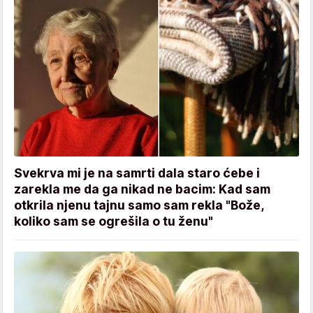
Svekrva mi je na samrti dala staro ćebe i
zarekla me da ga nikad ne bacim: Kad sam
otkrila njenu tajnu samo sam rekla "Bože,
koliko sam se ogrešila o tu ženu"