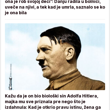
ona je rob svojoj deci“: Danju radila u bolnici,
uveče na njivi, a tek kad je umrla, saznalo se ko
je ona bila
Kažu da je on bio biološki sin Adolfa Hitlera,
majka mu sve priznala pre nego što je
izdahnula: Kad je otkrio pravu istinu, žena ga