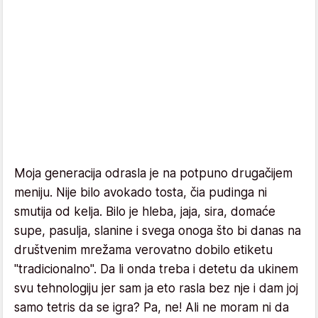
Moja generacija odrasla je na potpuno drugačijem
meniju. Nije bilo avokado tosta, čia pudinga ni
smutija od kelja. Bilo je hleba, jaja, sira, domaće
supe, pasulja, slanine i svega onoga što bi danas na
društvenim mrežama verovatno dobilo etiketu
"tradicionalno". Da li onda treba i detetu da ukinem
svu tehnologiju jer sam ja eto rasla bez nje i dam joj
samo tetris da se igra? Pa, ne! Ali ne moram ni da