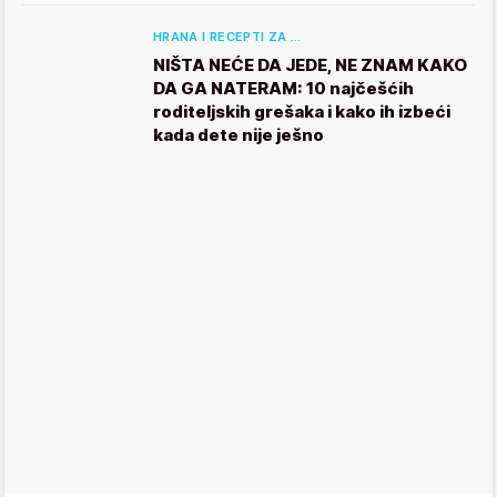
HRANA I RECEPTI ZA …
NIŠTA NEĆE DA JEDE, NE ZNAM KAKO
DA GA NATERAM: 10 najčešćih
roditeljskih grešaka i kako ih izbeći
kada dete nije ješno