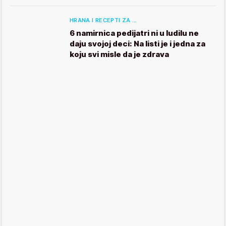
HRANA I RECEPTI ZA …
6 namirnica pedijatri ni u ludilu ne
daju svojoj deci: Na listi je i jedna za
koju svi misle da je zdrava