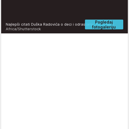
Pogledaj
Najlepši citati Duška Radovića o deci i odrastanju
Foto: New
fotogaleriju
Africa/Shutterstock