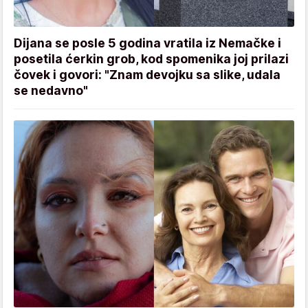
Dijana se posle 5 godina vratila iz Nemačke i
posetila ćerkin grob, kod spomenika joj prilazi
čovek i govori: "Znam devojku sa slike, udala
se nedavno"