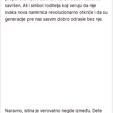
savršen. Ali i simbol roditelja koji veruju da nije
svaka nova namirnica revolucionarno otkriće i da su
generacije pre nas sasvim dobro odrasle bez nje.
Naravno, istina je verovatno negde između. Dete