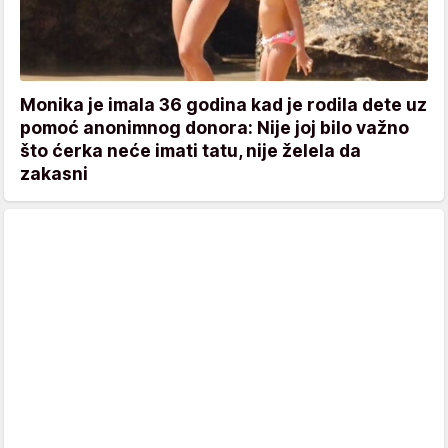
Monika je imala 36 godina kad je rodila dete uz
pomoć anonimnog donora: Nije joj bilo važno
što ćerka neće imati tatu, nije želela da
zakasni