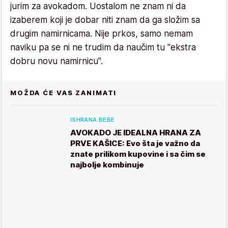
jurim za avokadom. Uostalom ne znam ni da
izaberem koji je dobar niti znam da ga složim sa
drugim namirnicama. Nije prkos, samo nemam
naviku pa se ni ne trudim da naučim tu "ekstra
dobru novu namirnicu".
MOŽDA ĆE VAS ZANIMATI
ISHRANA BEBE
AVOKADO JE IDEALNA HRANA ZA
PRVE KAŠICE: Evo šta je važno da
znate prilikom kupovine i sa čim se
najbolje kombinuje