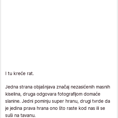
I tu kreće rat.
Jedna strana objašnjava značaj nezasićenih masnih
kiselina, druga odgovara fotografijom domaće
slanine. Jedni pominju super hranu, drugi tvrde da
je jedina prava hrana ono što raste kod nas ili se
suši na tavanu.