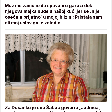
Muž me zamolio da spavam u garaži dok
njegova majka bude u našoj kući jer se „nije
osećala prijatno“ u mojoj blizini: Pristala sam
ali moj uslov ga je zaledio
Za Dušanku je ceo Šabac govorio „Jadnica,