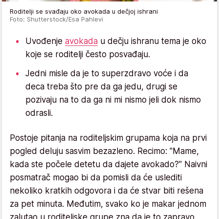
Roditelji se svađaju oko avokada u dečjoj ishrani
Foto: Shutterstock/Esa Pahlevi
Uvođenje
avokada
u dečju ishranu tema je oko
koje se roditelji često posvađaju.
Jedni misle da je to superzdravo voće i da
deca treba što pre da ga jedu, drugi se
pozivaju na to da ga ni mi nismo jeli dok nismo
odrasli.
Postoje pitanja na roditeljskim grupama koja na prvi
pogled deluju sasvim bezazleno. Recimo: "Mame,
kada ste počele detetu da dajete avokado?" Naivni
posmatrač mogao bi da pomisli da će uslediti
nekoliko kratkih odgovora i da će stvar biti rešena
za pet minuta. Međutim, svako ko je makar jednom
zalutao u roditeljske grupe zna da je to zapravo