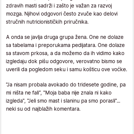
zdravih masti sadrži i zašto je važan za razvoj
mozga. Njihovi odgovori često zvuče kao delovi
stručnih nutricionističkih priručnika.
A onda se javlja druga grupa žena. One ne dolaze
sa tabelama i preporukama pedijatara. One dolaze
sa stavom prkosa, a da možemo da ih vidimo kako
izgledaju dok pišu odgovore, verovatno bismo se
uverili da pogledom seku i samu košticu ove voćke.
"Ja nisam probala avokado do tridesete godine, pa
mi ništa ne fali“, "Moja baba nije znala ni kako
izgleda", "Jeli smo mast i slaninu pa smo porasli"...
neki su od najblažih komentara.