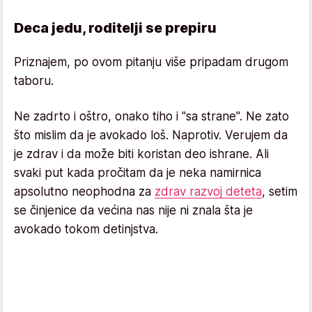
Deca jedu, roditelji se prepiru
Priznajem, po ovom pitanju više pripadam drugom
taboru.
Ne zadrto i oštro, onako tiho i "sa strane". Ne zato
što mislim da je avokado loš. Naprotiv. Verujem da
je zdrav i da može biti koristan deo ishrane. Ali
svaki put kada pročitam da je neka namirnica
apsolutno neophodna za
zdrav razvoj deteta
, setim
se činjenice da većina nas nije ni znala šta je
avokado tokom detinjstva.