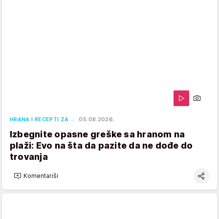
HRANA I RECEPTI ZA …
05.08.2026.
Izbegnite opasne greške sa hranom na
plaži: Evo na šta da pazite da ne dođe do
trovanja
Komentariši