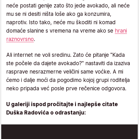
neće postati genije zato što jede avokado, ali neće
mu se ni desiti ništa loše ako ga konzumira,
naprotiv. Isto tako, neće mu škoditi ni komad
domaće slanine s vremena na vreme ako se
hrani
raznovrsno
.
Ali internet ne voli sredinu. Zato će pitanje "Kada
ste počele da dajete avokado?" nastaviti da izaziva
rasprave nesrazmerne veličini same voćke. A mi
ćemo i dalje moći da pogodimo kojoj grupi roditelja
neko pripada već posle prve rečenice odgovora.
U galeriji ispod pročitajte i najlepše citate
Duška Radovića o odrastanju: