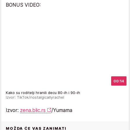
BONUS VIDEO:
00:14
Kako su roditelji hranili decu 80-ih i 90-ih
Izvor: TikTok/nostalgicallyrachel
Izvor:
zena.blic.rs
/Yumama
MOŽDA ĆE VAS ZANIMATI