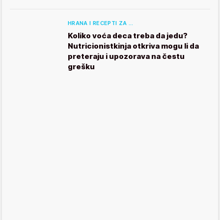
HRANA I RECEPTI ZA …
Koliko voća deca treba da jedu?
Nutricionistkinja otkriva mogu li da
preteraju i upozorava na čestu
grešku