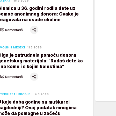
OZNATI
18.3.2026.
Glumica u 36. godini rodila dete uz
pomoć anonimnog donora: Ovako je
reagovala na osude okoline
Komentariši
VOJIH 9 MESECI
11.3.2026.
Olga je zatrudnela pomoću donora
genetskog materijala: "Rađaš dete ko
zna kome i s kojim bolestima"
Komentariši
TERILITET I PROBLE…
4.3.2026.
U koje doba godine su muškarci
najplodniji? Ovaj podatak mnogima
može da pomogne u začeću