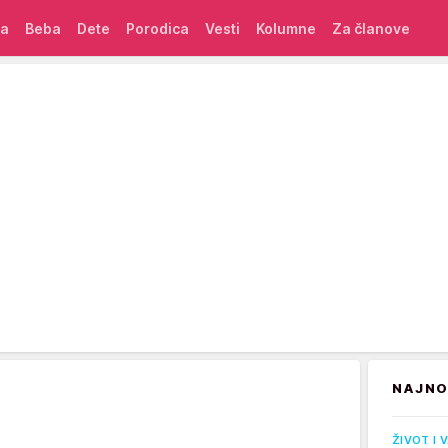
ća
Beba
Dete
Porodica
Vesti
Kolumne
Za članove
NAJNO
ŽIVOT I 