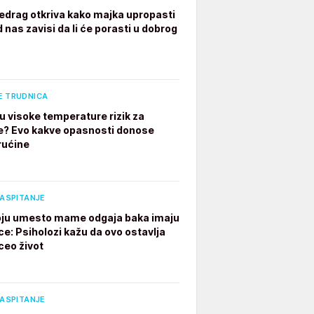
edrag otkriva kako majka upropasti
 nas zavisi da li će porasti u dobrog
E TRUDNICA
u visoke temperature rizik za
e? Evo kakve opasnosti donose
rućine
VASPITANJE
ju umesto mame odgaja baka imaju
ce: Psiholozi kažu da ovo ostavlja
ceo život
VASPITANJE