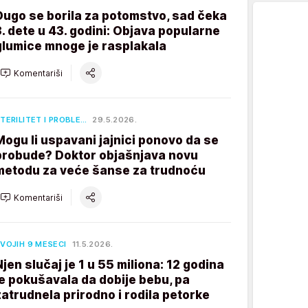
Dugo se borila za potomstvo, sad čeka
3. dete u 43. godini: Objava popularne
glumice mnoge je rasplakala
Komentariši
TERILITET I PROBLE…
29.5.2026.
Mogu li uspavani jajnici ponovo da se
probude? Doktor objašnjava novu
metodu za veće šanse za trudnoću
Komentariši
VOJIH 9 MESECI
11.5.2026.
Njen slučaj je 1 u 55 miliona: 12 godina
je pokušavala da dobije bebu, pa
zatrudnela prirodno i rodila petorke