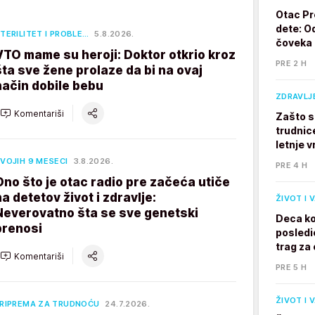
Otac Pr
dete: Od
TERILITET I PROBLE…
5.8.2026.
čoveka
VTO mame su heroji: Doktor otkrio kroz
PRE 2 H
šta sve žene prolaze da bi na ovaj
način dobile bebu
ZDRAVLJ
Komentariši
Zašto s
trudnic
letnje v
VOJIH 9 MESECI
3.8.2026.
PRE 4 H
Ono što je otac radio pre začeća utiče
na detetov život i zdravlje:
ŽIVOT I 
Neverovatno šta se sve genetski
Deca ko
prenosi
posledi
trag za 
Komentariši
PRE 5 H
ŽIVOT I 
RIPREMA ZA TRUDNOĆU
24.7.2026.