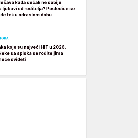
dešava kada dečak ne dobije
 ljubavi od roditelja? Posledice se
ide tek u odraslom dobu
 IGRA
aka koje su najveći HIT u 2026.
 Neke sa spiska se roditeljima
neće svideti