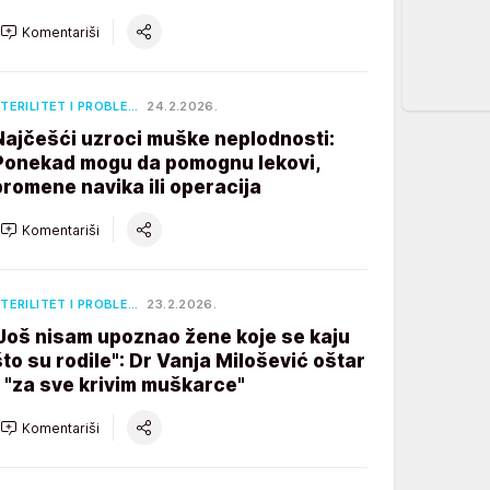
Komentariši
TERILITET I PROBLE…
24.2.2026.
Najčešći uzroci muške neplodnosti:
Ponekad mogu da pomognu lekovi,
promene navika ili operacija
Komentariši
TERILITET I PROBLE…
23.2.2026.
"Još nisam upoznao žene koje se kaju
što su rodile": Dr Vanja Milošević oštar
- "za sve krivim muškarce"
Komentariši