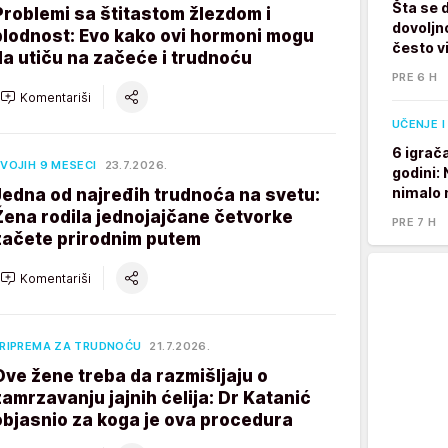
Šta se 
Problemi sa štitastom žlezdom i
dovoljno
plodnost: Evo kako ovi hormoni mogu
često v
da utiču na začeće i trudnoću
PRE 6 H
Komentariši
UČENJE I
6 igrač
VOJIH 9 MESECI
23.7.2026.
godini:
nimalo 
Jedna od najređih trudnoća na svetu:
Žena rodila jednojajčane četvorke
PRE 7 H
začete prirodnim putem
Komentariši
RIPREMA ZA TRUDNOĆU
21.7.2026.
Ove žene treba da razmišljaju o
zamrzavanju jajnih ćelija: Dr Katanić
objasnio za koga je ova procedura