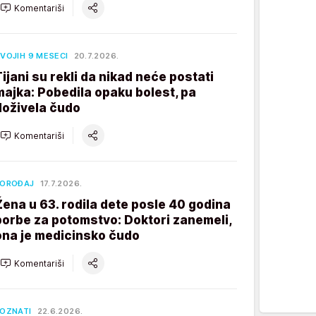
Komentariši
VOJIH 9 MESECI
20.7.2026.
Tijani su rekli da nikad neće postati
majka: Pobedila opaku bolest, pa
doživela čudo
Komentariši
POROĐAJ
17.7.2026.
Žena u 63. rodila dete posle 40 godina
borbe za potomstvo: Doktori zanemeli,
ona je medicinsko čudo
Komentariši
OZNATI
22.6.2026.