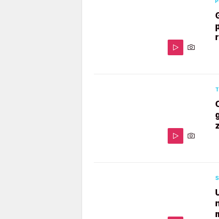
P
T
S