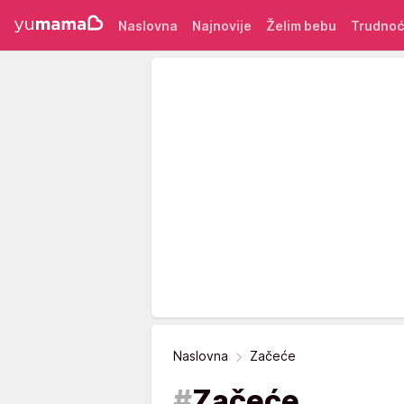
Naslovna
Najnovije
Želim bebu
Trudno
Naslovna
Začeće
#
Začeće