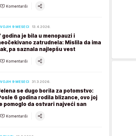
Komentariši
VOJIH 9 MESECI
13.4.2026.
7 godina je bila u menopauzi i
neočekivano zatrudnela: Mislila da ima
rak, pa saznala najlepšu vest
Komentariši
VOJIH 9 MESECI
31.3.2026.
Jelena se dugo borila za potomstvo:
Posle 6 godina rodila blizance, ovo joj
je pomoglo da ostvari najveći san
Komentariši