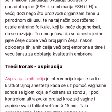
gonadotropine (FSH ili kombinacija FSH i LH) u
većoj dozi nego što proizvodi organizam žene u
prirodnom ciklusu, te na taj način podstičemo i
ostale antralne folikule, koji bi inače degenerisali,
da se razvijaju. To omogućava da se umesto jedne
jajne ćelije dobije veći broj jajnih ćelija, nakon
oplođenja tih jajnih ćelija veći broj embriona a time i
veću šansu za dobijanje kvalitetnih embriona.
Treći korak - aspiracija
Aspiracija jajnih ćelija
je intervencija koja se radi u
kratkotrajnoj anesteziji kada se uz pomoć vaginalne
sonde sa iglom koja je fiksirana uz sondu , i pod
kontrolom ultrazvuka prolazi kroz zid vagine i
aspiriše svaki folikul veličine ≥ 15 mm. Tako