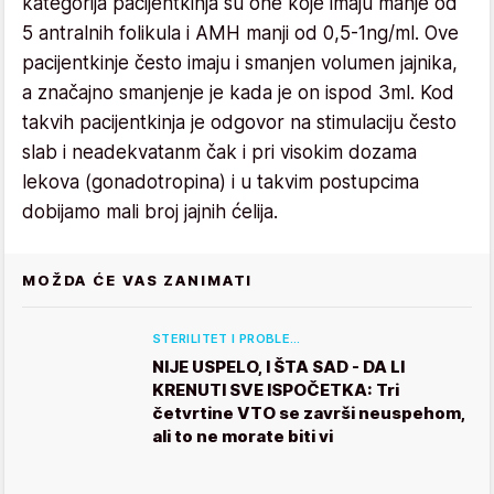
kategorija pacijentkinja su one koje imaju manje od
5 antralnih folikula i AMH manji od 0,5-1ng/ml. Ove
pacijentkinje često imaju i smanjen volumen jajnika,
a značajno smanjenje je kada je on ispod 3ml. Kod
takvih pacijentkinja je odgovor na stimulaciju često
slab i neadekvatanm čak i pri visokim dozama
lekova (gonadotropina) i u takvim postupcima
dobijamo mali broj jajnih ćelija.
MOŽDA ĆE VAS ZANIMATI
STERILITET I PROBLE…
NIJE USPELO, I ŠTA SAD - DA LI
KRENUTI SVE ISPOČETKA: Tri
četvrtine VTO se završi neuspehom,
ali to ne morate biti vi