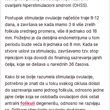
ovarijalni hiperstimulacioni sindrom (OHSS).
Postupak stimulacije ovulacije najčešće traje 8-12
dana, a završava se kada imamo 3 ili više zrelih
folikula srednjeg promera, više ili jednako od 18
mm. Poželjno je da debljina endometrijuma u tom
periodu bude veća ili jednaka od 8 mm. Kada se
stvore uslovi za stimulaciju, završavamo tzv. stop
injekcijom koja dovodi do finalnog sazrevanja jajnih
ćelija, koje se dešava u narednih 36 časova.
Kako bi se bolje razumela stimulacija ovulacije,
potrebno je znati da u toku svakog ciklusa dolazi
do sazrevanja samo jednog folikula, odnosno jedne
jajne ćelije koja se oslobađa ovulacijom dok ostali
antralni
folikuli
degenerišu, odnosno ne razvijaju
se. Prilikom stimulacije ovulacije dodajemo