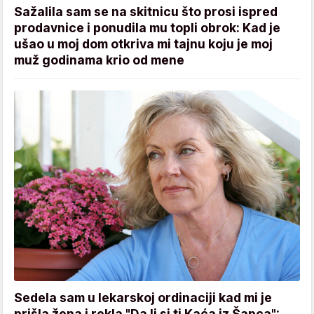
Sažalila sam se na skitnicu što prosi ispred
prodavnice i ponudila mu topli obrok: Kad je
ušao u moj dom otkriva mi tajnu koju je moj
muž godinama krio od mene
Sedela sam u lekarskoj ordinaciji kad mi je
prišla žena i rekla "Da li si ti Kaća iz Šapca":