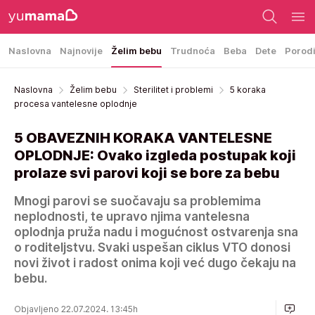
Naslovna
Najnovije
Želim bebu
Trudnoća
Beba
Dete
Porod
Naslovna
Želim bebu
Sterilitet i problemi
5 koraka
procesa vantelesne oplodnje
5 OBAVEZNIH KORAKA VANTELESNE
OPLODNJE: Ovako izgleda postupak koji
prolaze svi parovi koji se bore za bebu
Mnogi parovi se suočavaju sa problemima
neplodnosti, te upravo njima vantelesna
oplodnja pruža nadu i mogućnost ostvarenja sna
o roditeljstvu. Svaki uspešan ciklus VTO donosi
novi život i radost onima koji već dugo čekaju na
bebu.
Objavljeno 22.07.2024. 13:45h