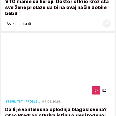
VTO mame su heroji: Doktor otkrio kroz šta
sve žene prolaze da bi na ovaj način dobile
bebu
Komentariši
STERILITET I PROBLE…
04.08.2026.
Da li je vantelesna oplodnja blagoslovena?
Otac Predrag otkriva istinu o deci rođenoj