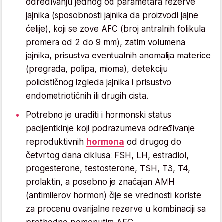
određivanju jednog od parametara rezerve
jajnika (sposobnosti jajnika da proizvodi jajne
ćelije), koji se zove AFC (broj antralnih folikula
promera od 2 do 9 mm), zatim volumena
jajnika, prisustva eventualnih anomalija materice
(pregrada, polipa, mioma), detekciju
policističnog izgleda jajnika i prisustvo
endometriotičnih ili drugih cista.
Potrebno je uraditi i hormonski status
pacijentkinje koji podrazumeva određivanje
reproduktivnih
hormona
od drugog do
četvrtog dana ciklusa: FSH, LH, estradiol,
progesterone, testosterone, TSH, T3, T4,
prolaktin, a posebno je značajan AMH
(antimilerov hormon) čije se vrednosti koriste
za procenu ovarijalne rezerve u kombinaciji sa
prethodno pomenutim AFC.