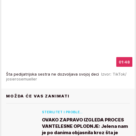
01:48
Šta pedijatrijska sestra ne dozvoljava svojoj deci
Izvor: TikTok/
josierosemueller
MOŽDA ĆE VAS ZANIMATI
STERILITET I PROBLE…
OVAKO ZAPRAVO IZGLEDA PROCES
VANTELESNE OPLODNJE: Jelena nam
je po danima objasnila kroz šta je