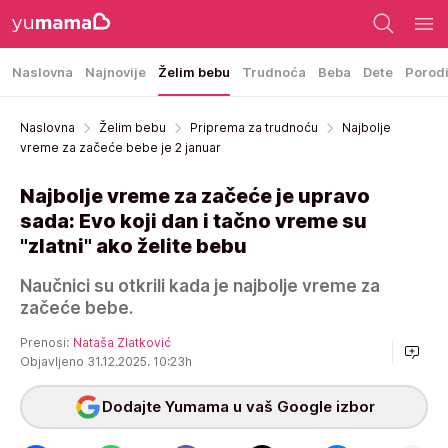
Naslovna
Najnovije
Želim bebu
Trudnoća
Beba
Dete
Porod
Naslovna
Želim bebu
Priprema za trudnoću
Najbolje
vreme za začeće bebe je 2 januar
Najbolje vreme za začeće je upravo
sada: Evo koji dan i tačno vreme su
"zlatni" ako želite bebu
Naučnici su otkrili kada je najbolje vreme za
začeće bebe.
Prenosi:
Nataša Zlatković
Objavljeno 31.12.2025. 10:23h
Dodajte Yumama u vaš Google izbor