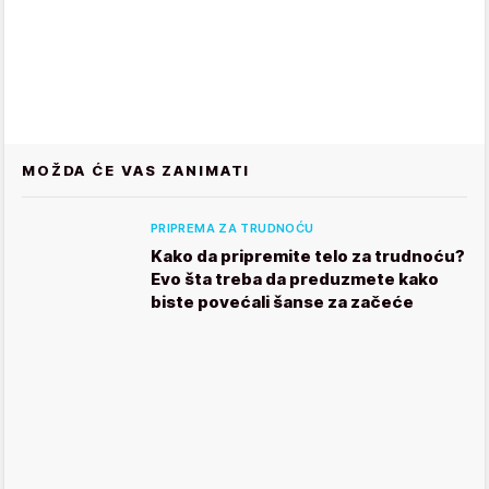
MOŽDA ĆE VAS ZANIMATI
PRIPREMA ZA TRUDNOĆU
Kako da pripremite telo za trudnoću?
Evo šta treba da preduzmete kako
biste povećali šanse za začeće