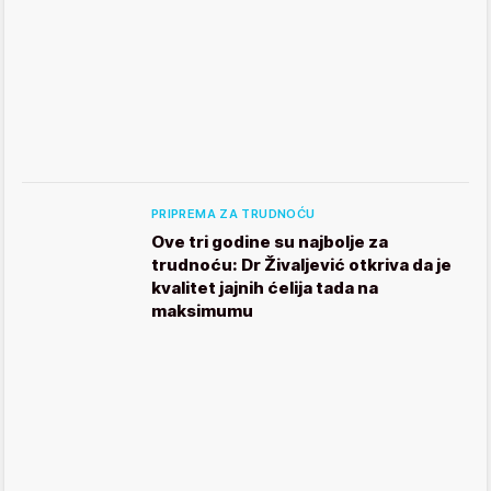
PRIPREMA ZA TRUDNOĆU
Ove tri godine su najbolje za
trudnoću: Dr Živaljević otkriva da je
kvalitet jajnih ćelija tada na
maksimumu