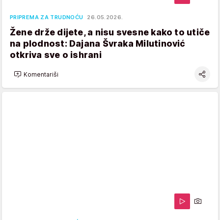
PRIPREMA ZA TRUDNOĆU
26.05.2026.
Žene drže dijete, a nisu svesne kako to utiče
na plodnost: Dajana Švraka Milutinović
otkriva sve o ishrani
Komentariši