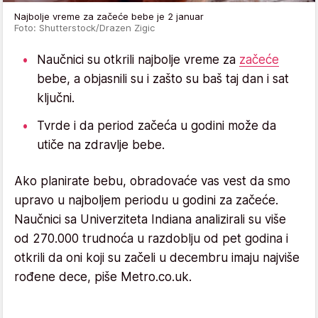
Najbolje vreme za začeće bebe je 2 januar
Foto: Shutterstock/Drazen Zigic
Naučnici su otkrili najbolje vreme za
začeće
bebe, a objasnili su i zašto su baš taj dan i sat
ključni.
Tvrde i da period začeća u godini može da
utiče na zdravlje bebe.
Ako planirate bebu, obradovaće vas vest da smo
upravo u najboljem periodu u godini za začeće.
Naučnici sa Univerziteta Indiana analizirali su više
od 270.000 trudnoća u razdoblju od pet godina i
otkrili da oni koji su začeli u decembru imaju najviše
rođene dece, piše Metro.co.uk.