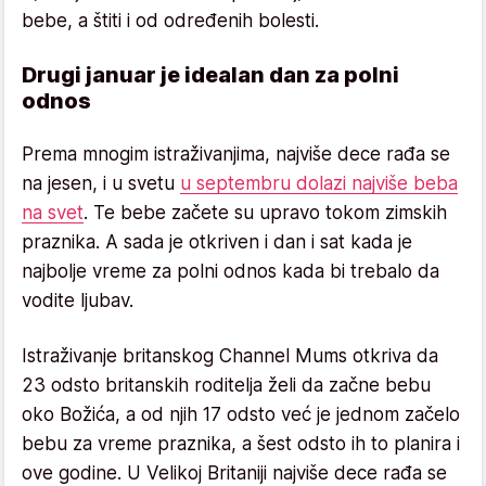
bebe, a štiti i od određenih bolesti.
Drugi januar je idealan dan za polni
odnos
Prema mnogim istraživanjima, najviše dece rađa se
na jesen, i u svetu
u septembru dolazi najviše beba
na svet
. Te bebe začete su upravo tokom zimskih
praznika. A sada je otkriven i dan i sat kada je
najbolje vreme za polni odnos kada bi trebalo da
vodite ljubav.
Istraživanje britanskog Channel Mums otkriva da
23 odsto britanskih roditelja želi da začne bebu
oko Božića, a od njih 17 odsto već je jednom začelo
bebu za vreme praznika, a šest odsto ih to planira i
ove godine. U Velikoj Britaniji najviše dece rađa se