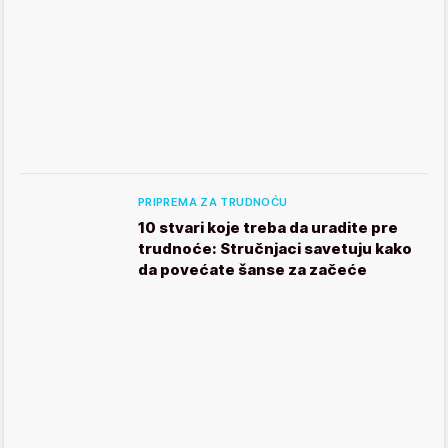
PRIPREMA ZA TRUDNOĆU
10 stvari koje treba da uradite pre
trudnoće: Stručnjaci savetuju kako
da povećate šanse za začeće