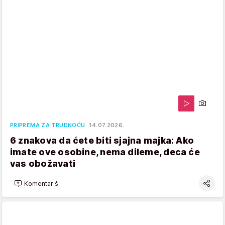
PRIPREMA ZA TRUDNOĆU
14.07.2026.
6 znakova da ćete biti sjajna majka: Ako
imate ove osobine, nema dileme, deca će
vas obožavati
Komentariši