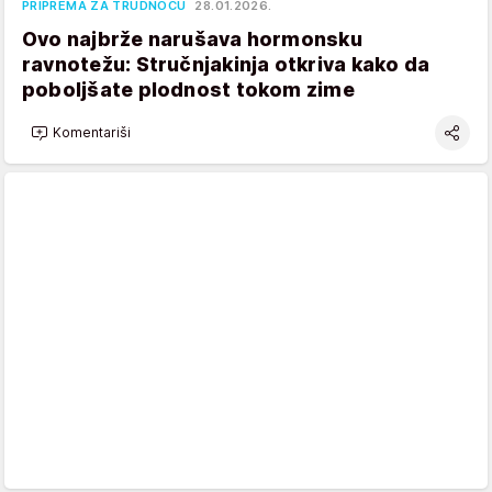
PRIPREMA ZA TRUDNOĆU
28.01.2026.
Ovo najbrže narušava hormonsku
ravnotežu: Stručnjakinja otkriva kako da
poboljšate plodnost tokom zime
Komentariši