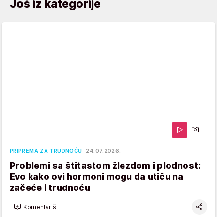
Još iz kategorije
PRIPREMA ZA TRUDNOĆU
24.07.2026.
Problemi sa štitastom žlezdom i plodnost:
Evo kako ovi hormoni mogu da utiču na
začeće i trudnoću
Komentariši