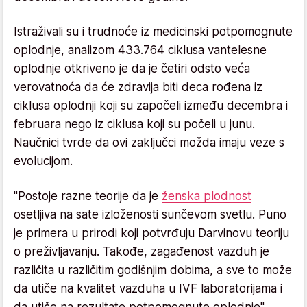
Istraživali su i trudnoće iz medicinski potpomognute
oplodnje, analizom 433.764 ciklusa vantelesne
oplodnje otkriveno je da je četiri odsto veća
verovatnoća da će zdravija biti deca rođena iz
ciklusa oplodnji koji su započeli između decembra i
februara nego iz ciklusa koji su počeli u junu.
Naučnici tvrde da ovi zaključci možda imaju veze s
evolucijom.
"Postoje razne teorije da je
ženska plodnost
osetljiva na sate izloženosti sunčevom svetlu. Puno
je primera u prirodi koji potvrđuju Darvinovu teoriju
o preživljavanju. Takođe, zagađenost vazduh je
različita u različitim godišnjim dobima, a sve to može
da utiče na kvalitet vazduha u IVF laboratorijama i
da utiče na rezultate potpomognute oplodnje",