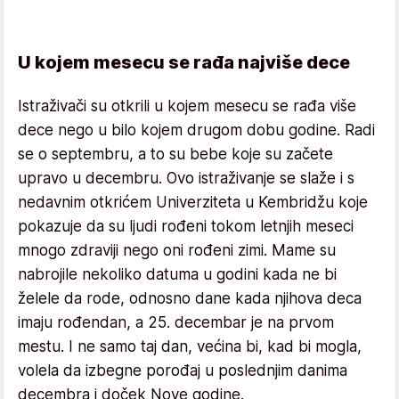
U kojem mesecu se rađa najviše dece
Istraživači su otkrili u kojem mesecu se rađa više
dece nego u bilo kojem drugom dobu godine. Radi
se o septembru, a to su bebe koje su začete
upravo u decembru. Ovo istraživanje se slaže i s
nedavnim otkrićem Univerziteta u Kembridžu koje
pokazuje da su ljudi rođeni tokom letnjih meseci
mnogo zdraviji nego oni rođeni zimi. Mame su
nabrojile nekoliko datuma u godini kada ne bi
želele da rode, odnosno dane kada njihova deca
imaju rođendan, a 25. decembar je na prvom
mestu. I ne samo taj dan, većina bi, kad bi mogla,
volela da izbegne porođaj u poslednjim danima
decembra i doček Nove godine.