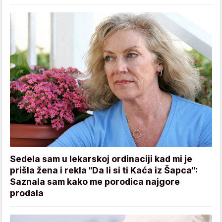
Sedela sam u lekarskoj ordinaciji kad mi je
prišla žena i rekla "Da li si ti Kaća iz Šapca":
Saznala sam kako me porodica najgore
prodala