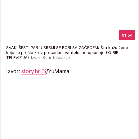
01:54
SVAKI ŠESTI PAR U SRBIJI SE BORI SA ZAČEĆEM: Šta kažu žene
koje su prošle kroz proceduru vantelesne oplodnje (KURIR
TELEVIZIJA)
Izvor: Kurir televizija
Izvor:
story.hr
/YuMama