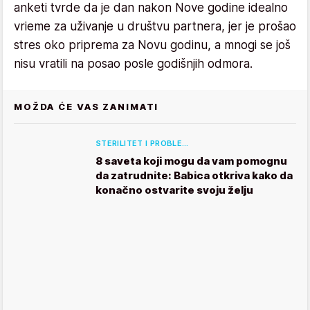
anketi tvrde da je dan nakon Nove godine idealno
vrieme za uživanje u društvu partnera, jer je prošao
stres oko priprema za Novu godinu, a mnogi se još
nisu vratili na posao posle godišnjih odmora.
MOŽDA ĆE VAS ZANIMATI
STERILITET I PROBLE…
8 saveta koji mogu da vam pomognu
da zatrudnite: Babica otkriva kako da
konačno ostvarite svoju želju