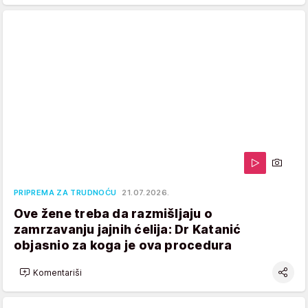
PRIPREMA ZA TRUDNOĆU
21.07.2026.
Ove žene treba da razmišljaju o
zamrzavanju jajnih ćelija: Dr Katanić
objasnio za koga je ova procedura
Komentariši