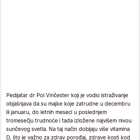
Pedijatar dr Pol Vinčester koji je vodio istraživanje
objašnjava da su majke koje zatrudne u decembru
ili januaru, do letnih meseci u poslednjem
tromesečju trudnoće i tada izložene najvišem nivou
sunčevog svetla. Na taj način dobijaju više vitamina
D, što je važno za zdrav porođaj, zdrave kosti kod