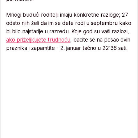
Mnogi budući roditelji imaju konkretne razloge; 27
odsto njih želi da im se dete rodi u septembru kako
bi bilo najstarije u razredu. Koje god su vaši razlozi,
ako priželjkujete trudnoću
, bacite se na posao ovih
praznika i zapamtite - 2. januar tačno u 22:36 sati.