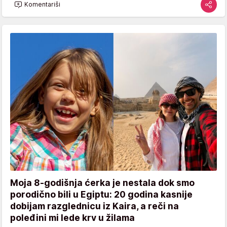
Komentariši
Moja 8-godišnja ćerka je nestala dok smo
porodično bili u Egiptu: 20 godina kasnije
dobijam razglednicu iz Kaira, a reči na
poleđini mi lede krv u žilama