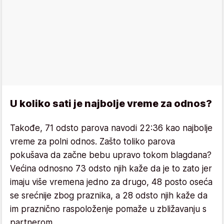
U koliko sati je najbolje vreme za odnos?
Takođe, 71 odsto parova navodi 22:36 kao najbolje
vreme za polni odnos. Zašto toliko parova
pokušava da začne bebu upravo tokom blagdana?
Većina odnosno 73 odsto njih kaže da je to zato jer
imaju više vremena jedno za drugo, 48 posto oseća
se srećnije zbog praznika, a 28 odsto njih kaže da
im praznično raspoloženje pomaže u zbližavanju s
partnerom.