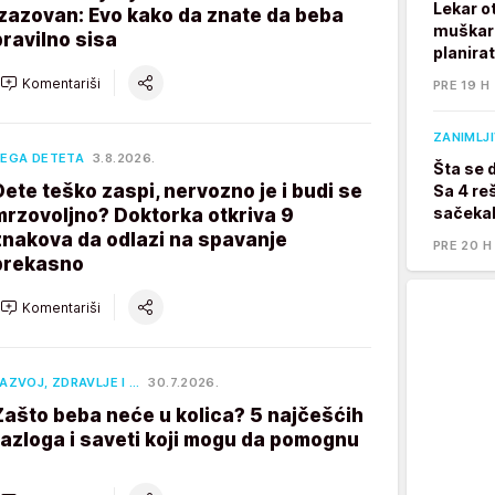
Lekar o
izazovan: Evo kako da znate da beba
muškarc
pravilno sisa
planira
Komentariši
PRE 19 H
ZANIMLJ
EGA DETETA
3.8.2026.
Šta se 
Dete teško zaspi, nervozno je i budi se
Sa 4 reš
sačekal
mrzovoljno? Doktorka otkriva 9
znakova da odlazi na spavanje
PRE 20 H
prekasno
Komentariši
AZVOJ, ZDRAVLJE I …
30.7.2026.
Zašto beba neće u kolica? 5 najčešćih
razloga i saveti koji mogu da pomognu