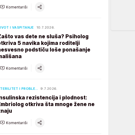
Komentariši
IVOT I VASPITANJE
10.7.2026.
Zašto vas dete ne sluša? Psiholog
otkriva 5 navika kojima roditelji
nesvesno podstiču loše ponašanje
mališana
Komentariši
TERILITET I PROBLE…
9.7.2026.
Insulinska rezistencija i plodnost:
Embriolog otkriva šta mnoge žene ne
znaju
Komentariši