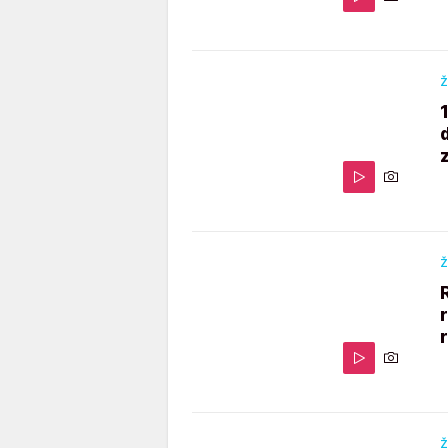
Ž
Ž
Ž