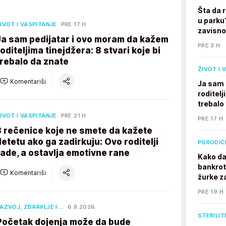
Šta da 
u parku
IVOT I VASPITANJE
PRE 17 H
zavisno
Ja sam pedijatar i ovo moram da kažem
PRE 3 H
roditeljima tinejdžera: 8 stvari koje bi
trebalo da znate
ŽIVOT I 
Komentariši
Ja sam 
roditelj
trebalo
IVOT I VASPITANJE
PRE 21 H
PRE 17 H
3 rečenice koje ne smete da kažete
detetu ako ga zadirkuju: Ovo roditelji
PORODIČ
rade, a ostavlja emotivne rane
Kako da
bankrot
Komentariši
žurke z
PRE 19 H
AZVOJ, ZDRAVLJE I …
6.8.2026.
STERILIT
Početak dojenja može da bude