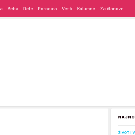
ća
Beba
Dete
Porodica
Vesti
Kolumne
Za članove
NAJNO
ŽIVOT I 