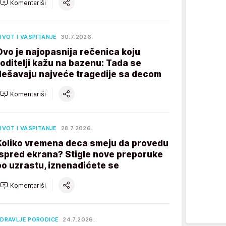
Komentariši
IVOT I VASPITANJE
30.7.2026.
Ovo je najopasnija rečenica koju
roditelji kažu na bazenu: Tada se
dešavaju najveće tragedije sa decom
Komentariši
IVOT I VASPITANJE
28.7.2026.
Koliko vremena deca smeju da provedu
ispred ekrana? Stigle nove preporuke
po uzrastu, iznenadićete se
Komentariši
DRAVLJE PORODICE
24.7.2026.