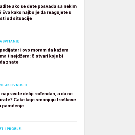
radite ako se dete posvađa sa nekim
? Evo kako najbolje da reagujete u
sti od situacije
VASPITANJE
pedijatar i ovo moram da kažem
ima tinejdžera: 8 stvari koje bi
 da znate
NE AKTIVNOSTI
 napravite dečji rođendan, a da ne
irate? Cake koje smanjuju troškove
a pamćenje
ET I PROBLE…