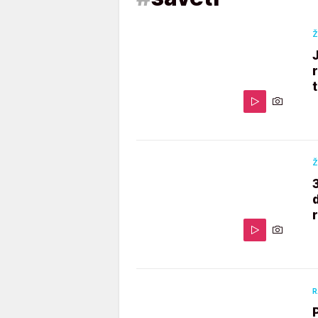
Ž
Ž
R