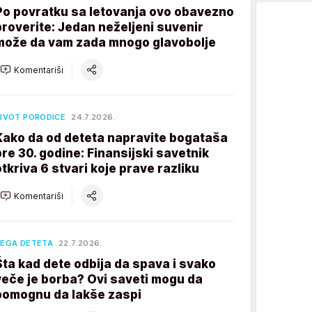
Po povratku sa letovanja ovo obavezno
proverite: Jedan neželjeni suvenir
može da vam zada mnogo glavobolje
Komentariši
IVOT PORODICE
24.7.2026.
Kako da od deteta napravite bogataša
pre 30. godine: Finansijski savetnik
otkriva 6 stvari koje prave razliku
Komentariši
EGA DETETA
22.7.2026.
Šta kad dete odbija da spava i svako
veče je borba? Ovi saveti mogu da
pomognu da lakše zaspi