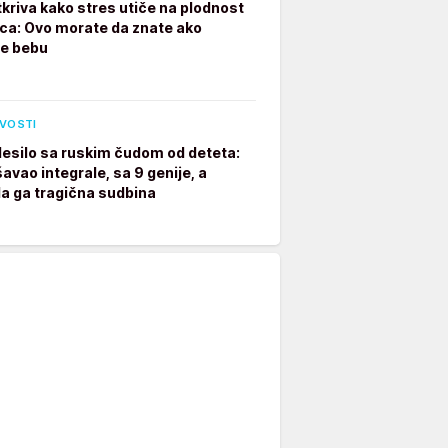
tkriva kako stres utiče na plodnost
a: Ovo morate da znate ako
te bebu
IVOSTI
desilo sa ruskim čudom od deteta:
avao integrale, sa 9 genije, a
a ga tragična sudbina