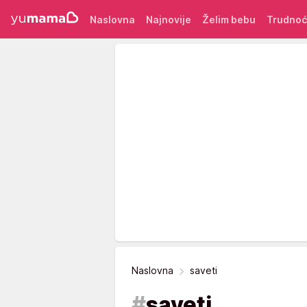
Naslovna
Najnovije
Želim bebu
Trudno
Naslovna
saveti
#
saveti