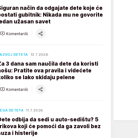
Siguran način da odgajate dete koje će
postati gubitnik: Nikada mu ne govorite
jedan užasan savet
Komentariši
AZVOJ DETETA
13.7.2026.
Za 3 dana sam naučila dete da koristi
nošu: Pratite ova pravila i videćete
koliko se lako skidaju pelene
Komentariši
EGA DETETA
11.7.2026.
Dete odbija da sedi u auto-sedištu? 5
trikova koji će pomoći da ga zavoli bez
suza i histerije