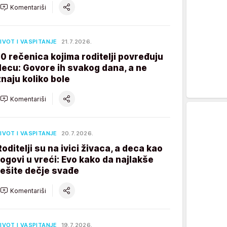
Komentariši
IVOT I VASPITANJE
21.7.2026.
10 rečenica kojima roditelji povređuju
decu: Govore ih svakog dana, a ne
znaju koliko bole
Komentariši
IVOT I VASPITANJE
20.7.2026.
Roditelji su na ivici živaca, a deca kao
rogovi u vreći: Evo kako da najlakše
rešite dečje svađe
Komentariši
IVOT I VASPITANJE
19.7.2026.