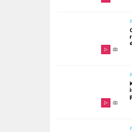
Ž
Ž
Z