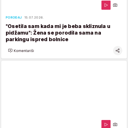
POROĐAJ
15.07.2026.
"Osetila sam kada mi je beba skliznula u
pidžamu": Žena se porodila sama na
parkingu ispred bolnice
Komentariši