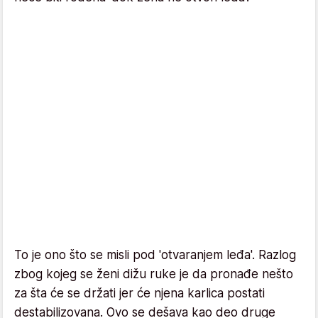
To je ono što se misli pod 'otvaranjem leđa'. Razlog
zbog kojeg se ženi dižu ruke je da pronađe nešto
za šta će se držati jer će njena karlica postati
destabilizovana. Ovo se dešava kao deo druge