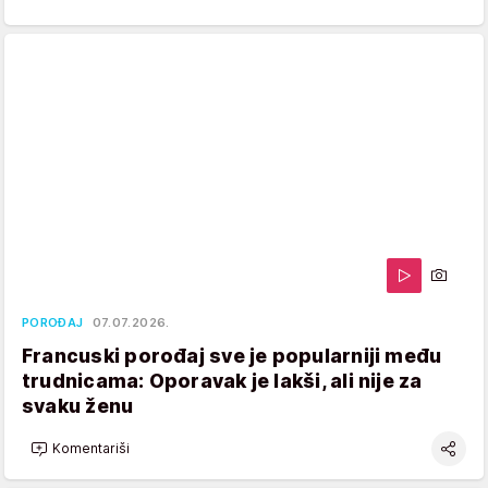
POROĐAJ
07.07.2026.
Francuski porođaj sve je popularniji među
trudnicama: Oporavak je lakši, ali nije za
svaku ženu
Komentariši