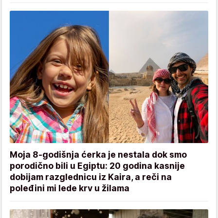
Moja 8-godišnja ćerka je nestala dok smo
porodično bili u Egiptu: 20 godina kasnije
dobijam razglednicu iz Kaira, a reči na
poleđini mi lede krv u žilama