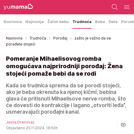
Naslovna
Najnovije
Želim bebu
Trudnoća
Beba
Dete
Porod
Naslovna
Trudnoća
Porođaj
zašto je važno da se
porađate stojeći
Pomeranje Mihaelisovog romba
omogućava najprirodniji porođaj: Žena
stojeći pomaže bebi da se rodi
Kada se trudnica sprema da se porodi stojeći,
ako je beba okrenuta ka njenoj kičmi, bebina
glava će pritisnuti Mihaelisove nerve romba, što
će dovesti do kontrakcije i lagano „otvoriti leđa“,
usmeravajući porođajni kanal.
Jasna Drenovac
Objavljeno 20.11.2024. 16:50h