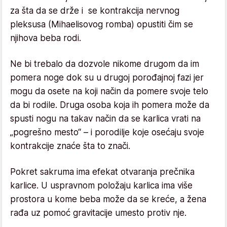
za šta da se drže i se kontrakcija nervnog
pleksusa (Mihaelisovog romba) opustiti čim se
njihova beba rodi.
Ne bi trebalo da dozvole nikome drugom da im
pomera noge dok su u drugoj porođajnoj fazi jer
mogu da osete na koji način da pomere svoje telo
da bi rodile. Druga osoba koja ih pomera može da
spusti nogu na takav način da se karlica vrati na
„pogrešno mesto“ – i porodilje koje osećaju svoje
kontrakcije znaće šta to znači.
Pokret sakruma ima efekat otvaranja prečnika
karlice. U uspravnom položaju karlica ima više
prostora u kome beba može da se kreće, a žena
rađa uz pomoć gravitacije umesto protiv nje.