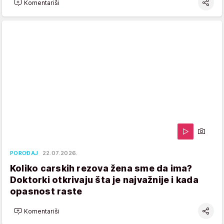
Komentariši
POROĐAJ
22.07.2026.
Koliko carskih rezova žena sme da ima?
Doktorki otkrivaju šta je najvažnije i kada
opasnost raste
Komentariši