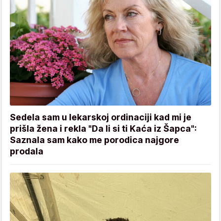
Sedela sam u lekarskoj ordinaciji kad mi je
prišla žena i rekla "Da li si ti Kaća iz Šapca":
Saznala sam kako me porodica najgore
prodala