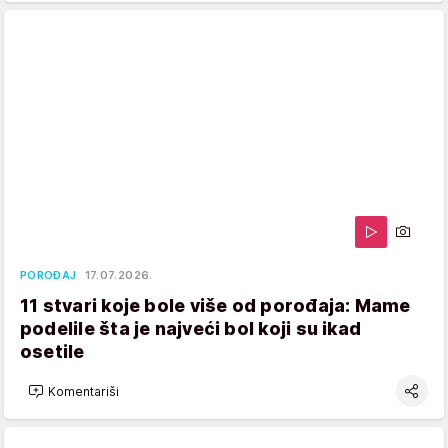
POROĐAJ
17.07.2026.
11 stvari koje bole više od porođaja: Mame
podelile šta je najveći bol koji su ikad
osetile
Komentariši