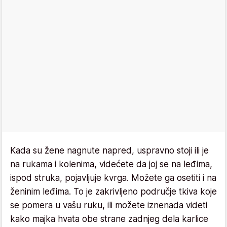
Kada su žene nagnute napred, uspravno stoji ili je
na rukama i kolenima, videćete da joj se na leđima,
ispod struka, pojavljuje kvrga. Možete ga osetiti i na
ženinim leđima. To je zakrivljeno područje tkiva koje
se pomera u vašu ruku, ili možete iznenada videti
kako majka hvata obe strane zadnjeg dela karlice