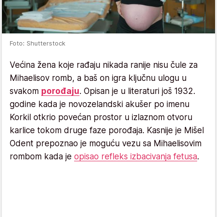
Foto: Shutterstock
Većina žena koje rađaju nikada ranije nisu čule za
Mihaelisov romb, a baš on igra ključnu ulogu u
svakom
porođaju
. Opisan je u literaturi još 1932.
godine kada je novozelandski akušer po imenu
Korkil otkrio povećan prostor u izlaznom otvoru
karlice tokom druge faze porođaja. Kasnije je Mišel
Odent prepoznao je moguću vezu sa Mihaelisovim
rombom kada je
opisao refleks izbacivanja fetusa
.