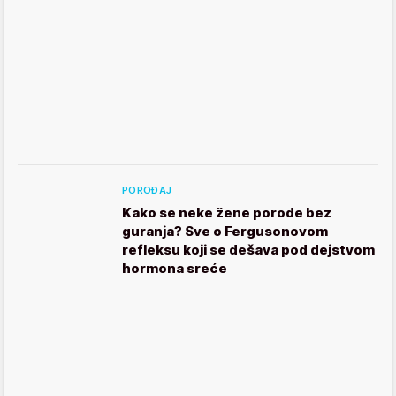
POROĐAJ
Kako se neke žene porode bez
guranja? Sve o Fergusonovom
refleksu koji se dešava pod dejstvom
hormona sreće