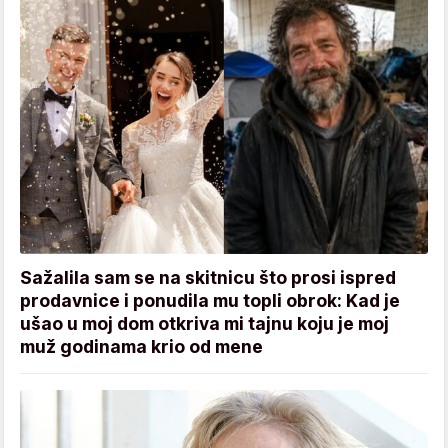
Sažalila sam se na skitnicu što prosi ispred
prodavnice i ponudila mu topli obrok: Kad je
ušao u moj dom otkriva mi tajnu koju je moj
muž godinama krio od mene