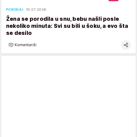
POROĐAJ
10.07.2026.
Žena se porodila u snu, bebu našli posle
nekoliko minuta: Svi su bili u šoku, a evo šta
se desilo
Komentariši