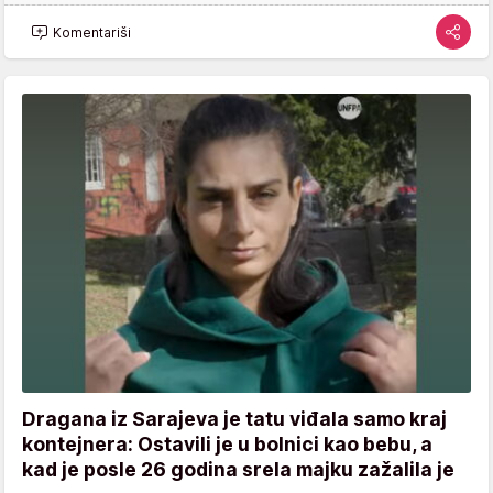
Komentariši
Dragana iz Sarajeva je tatu viđala samo kraj
kontejnera: Ostavili je u bolnici kao bebu, a
kad je posle 26 godina srela majku zažalila je