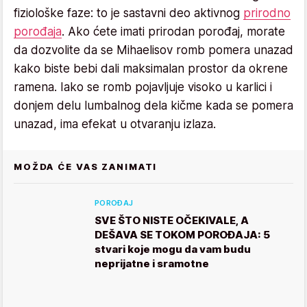
fiziološke faze: to je sastavni deo aktivnog
prirodno
porođaja
. Ako ćete imati prirodan porođaj, morate
da dozvolite da se Mihaelisov romb pomera unazad
kako biste bebi dali maksimalan prostor da okrene
ramena. Iako se romb pojavljuje visoko u karlici i
donjem delu lumbalnog dela kičme kada se pomera
unazad, ima efekat u otvaranju izlaza.
MOŽDA ĆE VAS ZANIMATI
POROĐAJ
SVE ŠTO NISTE OČEKIVALE, A
DEŠAVA SE TOKOM POROĐAJA: 5
stvari koje mogu da vam budu
neprijatne i sramotne