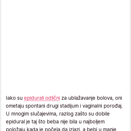
Iako su
epidurali odlični
za ublažavanje bolova, oni
ometaju spontani drugi stadijum i vaginalni porođaj.
U mnogim slučajevima, razlog zašto su dobile
epidural je taj što beba nije bila u najboljem
položaju kada je počela da izlazi, a bebi u manje