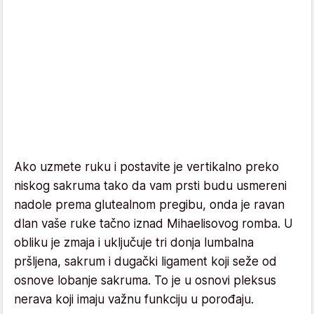
Ako uzmete ruku i postavite je vertikalno preko
niskog sakruma tako da vam prsti budu usmereni
nadole prema glutealnom pregibu, onda je ravan
dlan vaše ruke tačno iznad Mihaelisovog romba. U
obliku je zmaja i uključuje tri donja lumbalna
pršljena, sakrum i dugački ligament koji seže od
osnove lobanje sakruma. To je u osnovi pleksus
nerava koji imaju važnu funkciju u porođaju.