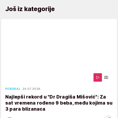
Još iz kategorije
POROĐAJ
24.07.2026.
Najlepši rekord u "Dr Dragiša Mišović": Za
sat vremena rođeno 9 beba, među kojima su
3 para blizanaca