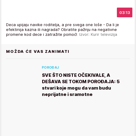
03:13
Deca upijaju navike roditelja, a pre svega one loše - Da li je
efektinija kazna ili nagrada? Obratite pažnju na negativne
promene kod dece i zatražite pomoć!
Izvor: Kurir televizija
MOŽDA ĆE VAS ZANIMATI
POROĐAJ
SVE ŠTO NISTE OČEKIVALE, A
DEŠAVA SE TOKOM POROĐAJA: 5
stvari koje mogu da vam budu
neprijatne i sramotne