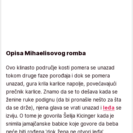
Opisa Mihaelisovog romba
Ovo klinasto područje kosti pomera se unazad
tokom druge faze porođaja i dok se pomera
unazad, gura krila karlice napolje, povećavajući
prečnik karlice. Znamo da se to dešava kada se
ženine ruke podignu (da bi pronašle nešto za šta
da se drže), njena glava se vrati unazad i
leđa
se
izviju. O tome je govorila Šelija Kicinger kada je
snimila jamajčanske babice koje govore da beba
neće biti rođena 'dok žena ne otvori leđa'.