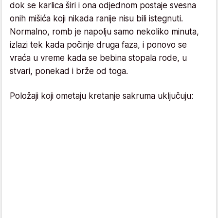
dok se karlica širi i ona odjednom postaje svesna
onih mišića koji nikada ranije nisu bili istegnuti.
Normalno, romb je napolju samo nekoliko minuta,
izlazi tek kada počinje druga faza, i ponovo se
vraća u vreme kada se bebina stopala rode, u
stvari, ponekad i brže od toga.
Položaji koji ometaju kretanje sakruma uključuju: