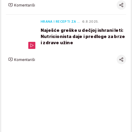
Komentariši
HRANA I RECEPTI ZA …
6.8.2025.
Naješće greške u dečjoj ishrani leti:
Nutricionista daje i predloge za brze
i zdrave užine
Komentariši