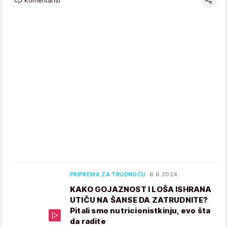
Komentariši
PRIPREMA ZA TRUDNOĆU
6.6.2024.
KAKO GOJAZNOST I LOŠA ISHRANA
UTIČU NA ŠANSE DA ZATRUDNITE?
Pitali smo nutricionistkinju, evo šta
da radite