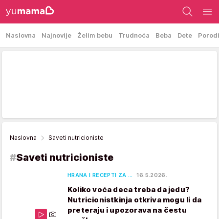
Naslovna
Najnovije
Želim bebu
Trudnoća
Beba
Dete
Porod
Naslovna
Saveti nutricioniste
#
Saveti nutricioniste
HRANA I RECEPTI ZA …
16.5.2026.
Koliko voća deca treba da jedu?
Nutricionistkinja otkriva mogu li da
preteraju i upozorava na čestu