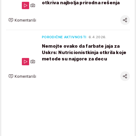
otkriva najbolja prirodna rešenja
Komentariši
PORODIČNE AKTIVNOSTI
6.4.2026.
Nemojte ovako da farbate jaja za
Uskrs: Nutricionistkinja otkrila koje
metode su najgore za decu
Komentariši