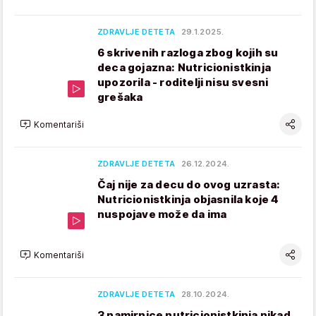
ZDRAVLJE DETETA
29.1.2025.
6 skrivenih razloga zbog kojih su
deca gojazna: Nutricionistkinja
upozorila - roditelji nisu svesni
grešaka
Komentariši
ZDRAVLJE DETETA
26.12.2024.
Čaj nije za decu do ovog uzrasta:
Nutricionistkinja objasnila koje 4
nuspojave može da ima
Komentariši
ZDRAVLJE DETETA
28.10.2024.
3 namirnice nutricionistkinja nikad