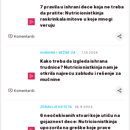
7 pravila u ishrani dece koja ne treba
da pratite: Nutricionistkinja
raskrinkala mitove u koje mnogi
veruju
Komentariši
ISHRANA I VEŽBE ZA …
1.10.2024.
Kako treba da izgleda ishrana
trudnice? Nutricionistkinja nam je
otkrila najveću zabludu i rešenje za
mučnine
Komentariši
ZDRAVLJE DETETA
26.9.2024.
6 neočekivanih stvari koje utiču na
gojaznost dece: Nutricionistkinja
upozorila na greške koje prave