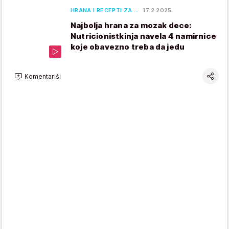
HRANA I RECEPTI ZA …
17.2.2025.
Najbolja hrana za mozak dece:
Nutricionistkinja navela 4 namirnice
koje obavezno treba da jedu
Komentariši