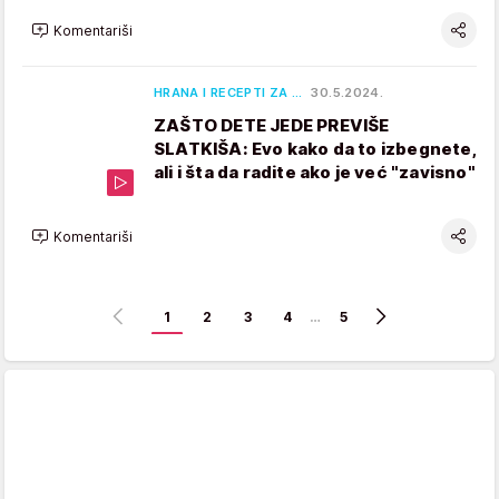
Komentariši
HRANA I RECEPTI ZA …
30.5.2024.
ZAŠTO DETE JEDE PREVIŠE
SLATKIŠA: Evo kako da to izbegnete,
ali i šta da radite ako je već "zavisno"
Komentariši
1
2
3
4
…
5