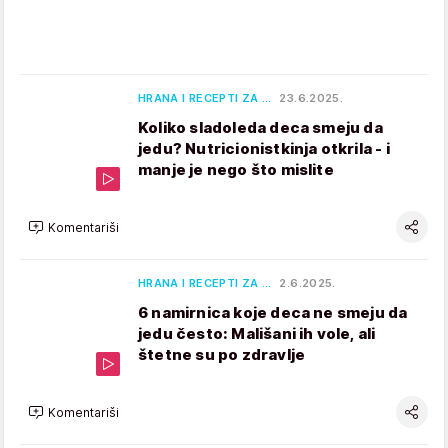
HRANA I RECEPTI ZA …
23.6.2025.
Koliko sladoleda deca smeju da
jedu? Nutricionistkinja otkrila - i
manje je nego što mislite
Komentariši
HRANA I RECEPTI ZA …
2.6.2025.
6 namirnica koje deca ne smeju da
jedu često: Mališani ih vole, ali
štetne su po zdravlje
Komentariši