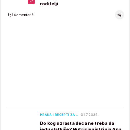
roditelji
Komentariši
HRANA I RECEPTI ZA …
31.7.2024.
Do kog uzrasta deca ne treba da
jedu slatkiše? Nutricionistkinja Ana