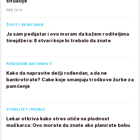
situacije
PRE 12 H
ŽIVOT I VASPITANJE
Ja sam pedijatar i ovo moram da kažem roditeljima
tinejdžera: 8 stvari koje bi trebalo da znate
PORODIČNE AKTIVNOSTI
Kako da napravite dečji rođendan, a da ne
bankrotirate? Cake koje smanjuju troškove žurke za
pamćenje
STERILITET I PROBLE…
Lekar otkriva kako stres utiče na plodnost
muškarca: Ovo morate da znate ako planirate bebu