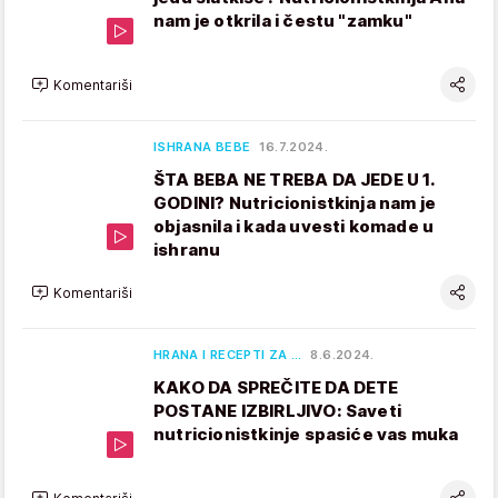
nam je otkrila i čestu "zamku"
Komentariši
ISHRANA BEBE
16.7.2024.
ŠTA BEBA NE TREBA DA JEDE U 1.
GODINI? Nutricionistkinja nam je
objasnila i kada uvesti komade u
ishranu
Komentariši
HRANA I RECEPTI ZA …
8.6.2024.
KAKO DA SPREČITE DA DETE
POSTANE IZBIRLJIVO: Saveti
nutricionistkinje spasiće vas muka