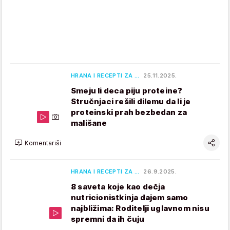
HRANA I RECEPTI ZA …
25.11.2025.
Smeju li deca piju proteine?
Stručnjaci rešili dilemu da li je
proteinski prah bezbedan za
mališane
Komentariši
HRANA I RECEPTI ZA …
26.9.2025.
8 saveta koje kao dečja
nutricionistkinja dajem samo
najbližima: Roditelji uglavnom nisu
spremni da ih čuju