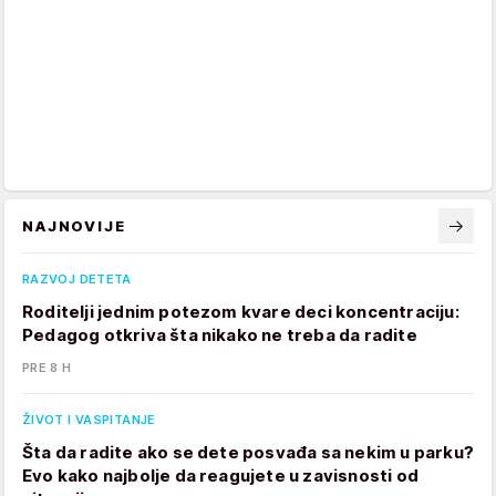
NAJNOVIJE
RAZVOJ DETETA
Roditelji jednim potezom kvare deci koncentraciju:
Pedagog otkriva šta nikako ne treba da radite
PRE 8 H
ŽIVOT I VASPITANJE
Šta da radite ako se dete posvađa sa nekim u parku?
Evo kako najbolje da reagujete u zavisnosti od